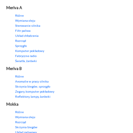
Meriva A
Różne
Wymiana oleju
Sterowanie silnika
Filtr paliwa
Układ chłodzenia
Rozrząd
Sprzęgło
Komputer pokładowy
Fabryczne radio
Światła, żarówki
Meriva B
Różne
Anomalie w pracy silnika
Skrzynia biegów, sprzęgło
Zegary, komputer pokładowy
Reflektory, lampy, żarówki
Mokka
Różne
Wymiana oleju
Rozrząd
Skrzynia biegów
Układ paliwowy