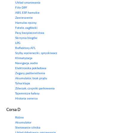
Układ smarowania
Filtr DPF
ABS, ESP, hamulce
Zawieszenie
Hamulec ręczny
Fotele, zagłówki
Pasy bezpieczeństwa
Skrzynia biegów
LPG
Reflektory AFL
Szyby, wycieraczki, spryskiwacz
Klimatyzacja
Nawigacja, audio
Elektronika pokładowa
Zegary, podświetlenie
Akumulator, brak prądu
Tylna klapa
Zderzak, czujniki parkowania
Tajemnicze hałasy
Historia serwisu
Corsa D
Różne
Akumulator
Sterowanie silnika
Układ chłodzenia, ogrzewanie