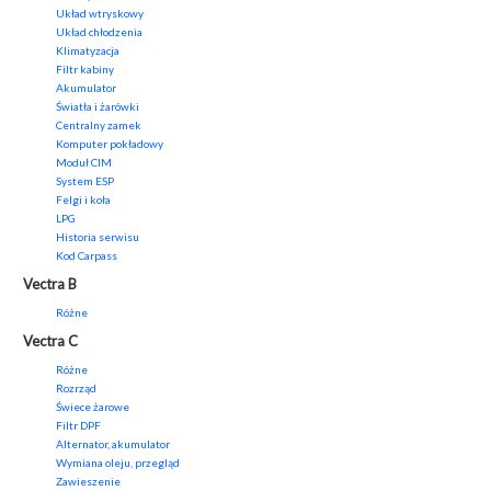
Układ wtryskowy
Układ chłodzenia
Klimatyzacja
Filtr kabiny
Akumulator
Światła i żarówki
Centralny zamek
Komputer pokładowy
Moduł CIM
System ESP
Felgi i koła
LPG
Historia serwisu
Kod Carpass
Vectra B
Różne
Vectra C
Różne
Rozrząd
Świece żarowe
Filtr DPF
Alternator, akumulator
Wymiana oleju, przegląd
Zawieszenie