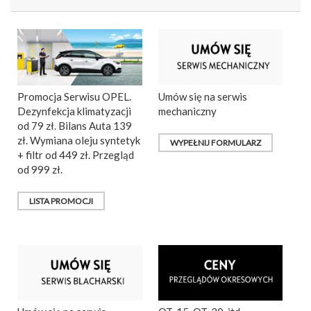
Promocja Serwisu OPEL.
Umów się na serwis
Dezynfekcja klimatyzacji
mechaniczny
od 79 zł. Bilans Auta 139
zł. Wymiana oleju syntetyk
WYPEŁNIJ FORMULARZ
+ filtr od 449 zł. Przegląd
od 999 zł.
LISTA PROMOCJI