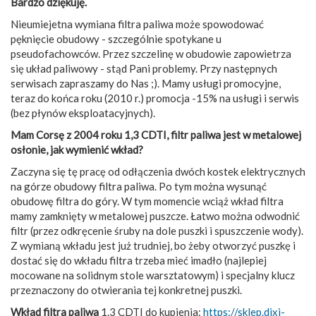
Bardzo dziękuję.
Nieumiejetna wymiana filtra paliwa może spowodować
pęknięcie obudowy - szczególnie spotykane u
pseudofachowców. Przez szczelinę w obudowie zapowietrza
się układ paliwowy - stąd Pani problemy. Przy następnych
serwisach zapraszamy do Nas ;). Mamy usługi promocyjne,
teraz do końca roku (2010 r.) promocja -15% na usługi i serwis
(bez płynów eksploatacyjnych).
Mam Corsę z 2004 roku 1,3 CDTI, filtr paliwa jest w metalowej
osłonie, jak wymienić wkład?
Zaczyna się tę pracę od odłączenia dwóch kostek elektrycznych
na górze obudowy filtra paliwa. Po tym można wysunąć
obudowę filtra do góry. W tym momencie wciąż wkład filtra
mamy zamknięty w metalowej puszcze. Łatwo można odwodnić
filtr (przez odkręcenie śruby na dole puszki i spuszczenie wody).
Z wymianą wkładu jest już trudniej, bo żeby otworzyć puszkę i
dostać się do wkładu filtra trzeba mieć imadło (najlepiej
mocowane na solidnym stole warsztatowym) i specjalny klucz
przeznaczony do otwierania tej konkretnej puszki.
Wkład filtra paliwa
1.3 CDTI do kupienia:
https://sklep.dixi-