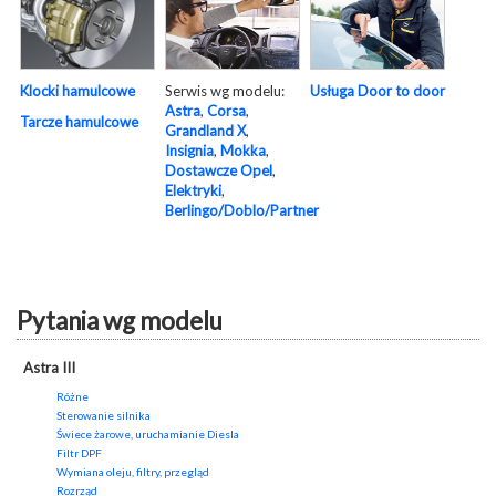
Serwis wg modelu:
Usługa Door to door
Klocki hamulcowe
Astra
,
Corsa
,
Tarcze hamulcowe
Grandland X
,
Insignia
,
Mokka
,
Dostawcze Opel
,
Elektryki
,
Berlingo/Doblo/Partner
Pytania wg modelu
Astra III
Różne
Sterowanie silnika
Świece żarowe, uruchamianie Diesla
Filtr DPF
Wymiana oleju, filtry, przegląd
Rozrząd