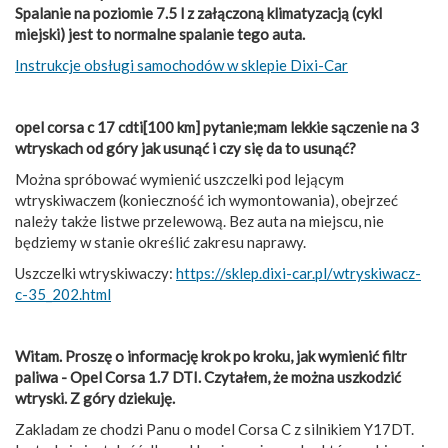
Spalanie na poziomie 7.5 l z załączoną klimatyzacją (cykl
miejski) jest to normalne spalanie tego auta.
Instrukcje obsługi samochodów w sklepie Dixi-Car
opel corsa c 17 cdti[100 km] pytanie;mam lekkie sączenie na 3
wtryskach od góry jak usunąć i czy się da to usunąć?
Można spróbować wymienić uszczelki pod lejącym
wtryskiwaczem (konieczność ich wymontowania), obejrzeć
należy także listwe przelewową. Bez auta na miejscu, nie
będziemy w stanie określić zakresu naprawy.
Uszczelki wtryskiwaczy:
https://sklep.dixi-car.pl/wtryskiwacz-
c-35_202.html
Witam. Proszę o informację krok po kroku, jak wymienić filtr
paliwa - Opel Corsa 1.7 DTI. Czytałem, że można uszkodzić
wtryski. Z góry dziekuję.
Zakladam ze chodzi Panu o model Corsa C z silnikiem Y17DT.