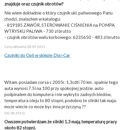
znajduje oraz czujnik obrotów?
Nie wiem dokładnie o który czujnik ukl. paliwowego Panu
chodzi, znalazłem w katalogu:
- 819185 ZAWÓR, STEROWANIE CIŚNIENIA na POMPA
WTRYSKU PALIWA - 730 zl brutto
- czujnik obrotów wału korbowego: 6235650 - 483 zl brutto
Ceny aktualne 28.09.2011
Czujniki do Opli w sklepie Dixi-Car
Witam. posiadam corsa c 2005r. 1.3cdti 70 km . spalnie tego
auta wynosi 7.5l na 100 przy spokojnej jezdzie. auto
podpinalem do komputera i nie wykryto zadnych bledów,
temperatura oleju to 80 stopni, podobno te silniki tak maja.
moze wiecie co moze byc inna przyczyną ??
(02.08.2011)
Owszem potwierdzam że silniki 1.3 mają temperaturę pracy
około 82 stopni.