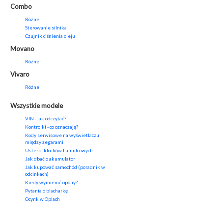
Combo
Różne
Sterowanie silnika
Czujnik ciśnienia oleju
Movano
Różne
Vivaro
Różne
Wszystkie modele
VIN - jak odczytać?
Kontrolki - co oznaczają?
Kody serwisowe na wyświetlaczu
między zegarami
Usterki klocków hamulcowych
Jak dbać o akumulator
Jak kupować samochód (poradnik w
odcinkach)
Kiedy wymienić opony?
Pytania o blacharkę
Ocynk w Oplach