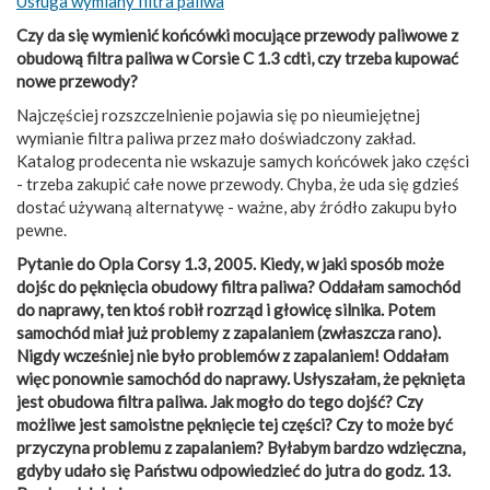
Usługa wymiany filtra paliwa
Czy da się wymienić końcówki mocujące przewody paliwowe z
obudową filtra paliwa w Corsie C 1.3 cdti, czy trzeba kupować
nowe przewody?
Najczęściej rozszczelnienie pojawia się po nieumiejętnej
wymianie filtra paliwa przez mało doświadczony zakład.
Katalog prodecenta nie wskazuje samych końcówek jako części
- trzeba zakupić całe nowe przewody. Chyba, że uda się gdzieś
dostać używaną alternatywę - ważne, aby źródło zakupu było
pewne.
Pytanie do Opla Corsy 1.3, 2005. Kiedy, w jaki sposób może
dojśc do pęknięcia obudowy filtra paliwa? Oddałam samochód
do naprawy, ten ktoś robił rozrząd i głowicę silnika. Potem
samochód miał już problemy z zapalaniem (zwłaszcza rano).
Nigdy wcześniej nie było problemów z zapalaniem! Oddałam
więc ponownie samochód do naprawy. Usłyszałam, że pęknięta
jest obudowa filtra paliwa. Jak mogło do tego dojść? Czy
możliwe jest samoistne pęknięcie tej części? Czy to może być
przyczyna problemu z zapalaniem? Byłabym bardzo wdzięczna,
gdyby udało się Państwu odpowiedzieć do jutra do godz. 13.