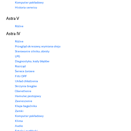
Komputer pokładowy
Historia serwisu
Astra V
Różne
Astra IV
Różne
Przegląd okresowy, wymiana oleju
Sterowanie silnika, obroty
LPG
Diagnostyka, kody błędów
Rozrząd
Świece żarowe
Filtr DPF
Układ chłodzenia
Skrzynia biegów
Oświetlenie
Hamulec postojowy
Zawieszenie
Klapa bagażnika
Zamki
Komputer pokładowy
Klima
Audio
Fotele i zagłówki