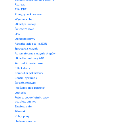
Rozrząd
Filtr DPF
Przeglądy okresowe
Wymiana oleju
Układ paliwowy
Świece żarowe
LPG
Układ dolotowy
Recyrkulacja spalin, EGR
Sprzęgło, skrzynia
Automatyczna skrzynia biegów
Układ hamulcowy, ABS
Poduszki powietrzne
Filtr kabiny
Komputer pokładowy
Centralny zamek
Światła, żarówki
Podświetlanie pokręteł
Lusterka
Fotele, podłokietnik, pasy
bezpieczeństwa
Zawieszenie
Zderzaki
Koła, opony
Historia serwisu