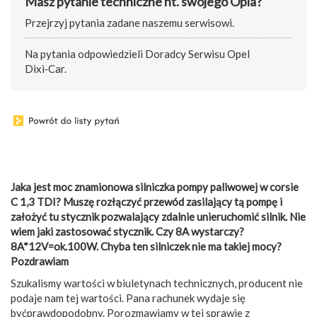
Masz pytanie techniczne nt. swojego Opla?
Przejrzyj pytania zadane naszemu serwisowi.
Na pytania odpowiedzieli Doradcy Serwisu Opel
Dixi‑Car.
Jaka jest moc znamionowa silniczka pompy paliwowej w corsie
C 1,3 TDI? Muszę rozłączyć przewód zasilający tą pompę i
założyć tu stycznik pozwalający zdalnie unieruchomić silnik. Nie
wiem jaki zastosować stycznik. Czy 8A wystarczy?
8A*12V=ok.100W. Chyba ten silniczek nie ma takiej mocy?
Pozdrawiam
Szukalismy wartości w biuletynach technicznych, producent nie
podaje nam tej wartości. Pana rachunek wydaje się
byćprawdopodobny. Porozmawiamy w tej sprawie z