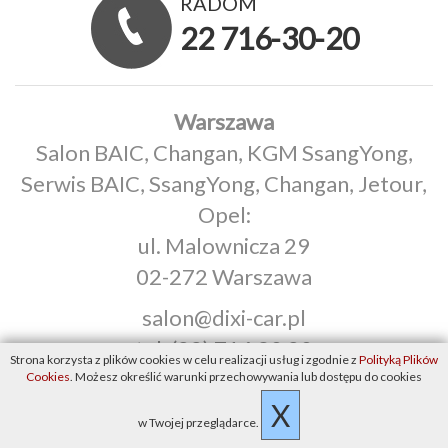
RADOM
22 716-30-20
Warszawa
Salon BAIC, Changan, KGM SsangYong,
Serwis BAIC, SsangYong, Changan, Jetour,
Opel:
ul. Malownicza 29
02-272 Warszawa
salon@dixi-car.pl
tel.
(22) 716 30 20
Strona korzysta z plików cookies w celu realizacji usług i zgodnie z
Polityką Plików
Cookies
. Możesz określić warunki przechowywania lub dostępu do cookies
Radom
X
tel.
(48) 360 98 26
w Twojej przeglądarce.