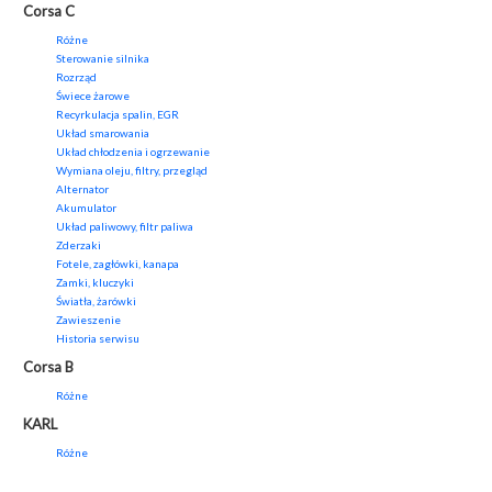
Corsa C
Różne
Sterowanie silnika
Rozrząd
Świece żarowe
Recyrkulacja spalin, EGR
Układ smarowania
Układ chłodzenia i ogrzewanie
Wymiana oleju, filtry, przegląd
Alternator
Akumulator
Układ paliwowy, filtr paliwa
Zderzaki
Fotele, zagłówki, kanapa
Zamki, kluczyki
Światła, żarówki
Zawieszenie
Historia serwisu
Corsa B
Różne
KARL
Różne