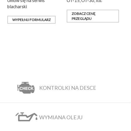
Umów się na serwis
OT-15, OT-30, itd.
blacharski
ZOBACZ CENĘ
PRZEGLĄDU
WYPEŁNIJ FORMULARZ
KONTROLKI NA DESCE
WYMIANA OLEJU