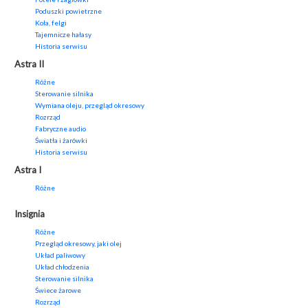
Poduszki powietrzne
Koła, felgi
Tajemnicze hałasy
Historia serwisu
Astra II
Różne
Sterowanie silnika
Wymiana oleju, przegląd okresowy
Rozrząd
Fabryczne audio
Światła i żarówki
Historia serwisu
Astra I
Różne
Insignia
Różne
Przegląd okresowy, jaki olej
Układ paliwowy
Układ chłodzenia
Sterowanie silnika
Świece żarowe
Rozrząd