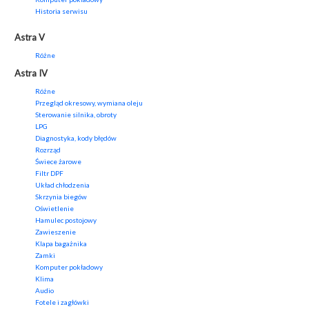
Historia serwisu
Astra V
Różne
Astra IV
Różne
Przegląd okresowy, wymiana oleju
Sterowanie silnika, obroty
LPG
Diagnostyka, kody błędów
Rozrząd
Świece żarowe
Filtr DPF
Układ chłodzenia
Skrzynia biegów
Oświetlenie
Hamulec postojowy
Zawieszenie
Klapa bagażnika
Zamki
Komputer pokładowy
Klima
Audio
Fotele i zagłówki