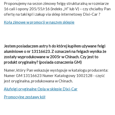
Proponujemy na sezon zimowy felgę strukturalną w rozmiarze
16 cali i opony 205/55/r16 (indeks „H” lub V) – czy chciałby Pan
ofertę na taki kpl i zakup via sklep internetowy Dixi-Car ?
Koła zimowe w promocji w naszym sklepie
Jestem posiadaczem astry h do której kupiłem używane felgi
aluminiowe o nr 13116623. Z oznaczeń na felgach wynika że
zostały wyprodukowane w 2005r w Chinach. Czy jest to
produkt oryginalny? (posiada oznaczenia GM)
Numer, który Pan wskazuje występuje w katalogu producenta:
Numer GM 13116623 Numer Katalogowy 1002128 - część
jest oryginalna, produkowana w Chinach.
Alufelgi oryginalne Opla w sklepie Dixi-Car
Promocyjne zestawy kół