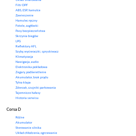
Filtr DPF
ABS, ESP, hamulce
Zawieszenie
Hamulec ręczny
Fotele, zagłówki
Pasy bezpieczeństwa
Skrzynia biegów
LPG
Reflektory AFL
Szyby, wycieraczki, spryskiwacz
Klimatyzacja
Nawigacja, audio
Elektronika pokładowa
Zegary, podświetlenie
Akumulator, brak prądu
Tylna klapa
Zderzak, czujniki parkowania
Tajemnicze hałasy
Historia serwisu
Corsa D
Różne
Akumulator
Sterowanie silnika
Układ chłodzenia, ogrzewanie