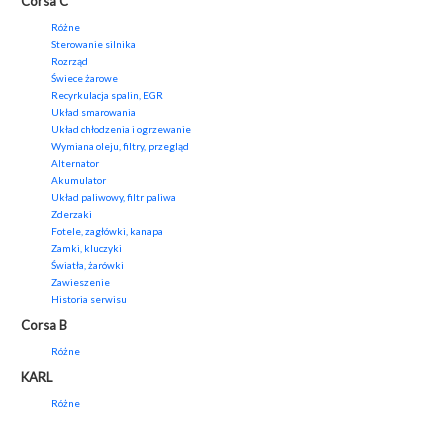
Corsa C
Różne
Sterowanie silnika
Rozrząd
Świece żarowe
Recyrkulacja spalin, EGR
Układ smarowania
Układ chłodzenia i ogrzewanie
Wymiana oleju, filtry, przegląd
Alternator
Akumulator
Układ paliwowy, filtr paliwa
Zderzaki
Fotele, zagłówki, kanapa
Zamki, kluczyki
Światła, żarówki
Zawieszenie
Historia serwisu
Corsa B
Różne
KARL
Różne