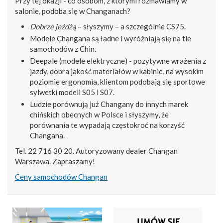
Przy tej okazji - co osobom, z którymi rozmawiamy w
salonie, podoba się w Changanach?
Dobrze jeżdżą
– słyszymy – a szczególnie CS75.
Modele Changana są ładne i wyróżniają się na tle
samochodów z Chin.
Deepale (modele elektryczne) - pozytywne wrażenia z
jazdy, dobra jakość materiałów w kabinie, na wysokim
poziomie ergonomia, klientom podobają się sportowe
sylwetki modeli S05 i S07.
Ludzie porównują już Changany do innych marek
chińskich obecnych w Polsce i słyszymy, że
porównania te wypadają częstokroć na korzyść
Changana.
Tel. 22 716 30 20. Autoryzowany dealer Changan
Warszawa. Zapraszamy!
Ceny samochodów Changan