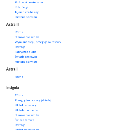
Poduszki powietrzne
Koła, felgi
Tajemnicze hałasy
Historia serwisu
Astra II
Różne
Sterowanie silnika
Wymiana oleju, przegląd okresowy
Rozrząd
Fabryczne audio
Światła i żarówki
Historia serwisu
Astra I
Różne
Insignia
Różne
Przegląd okresowy, jaki olej
Układ paliwowy
Układ chłodzenia
Sterowanie silnika
Świece żarowe
Rozrząd
Układ smarowania