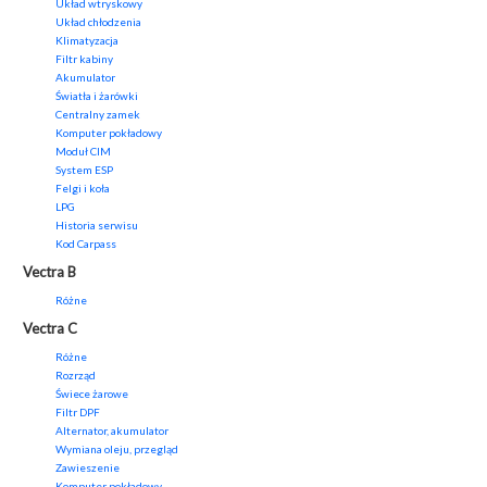
Układ wtryskowy
Układ chłodzenia
Klimatyzacja
Filtr kabiny
Akumulator
Światła i żarówki
Centralny zamek
Komputer pokładowy
Moduł CIM
System ESP
Felgi i koła
LPG
Historia serwisu
Kod Carpass
Vectra B
Różne
Vectra C
Różne
Rozrząd
Świece żarowe
Filtr DPF
Alternator, akumulator
Wymiana oleju, przegląd
Zawieszenie
Komputer pokładowy