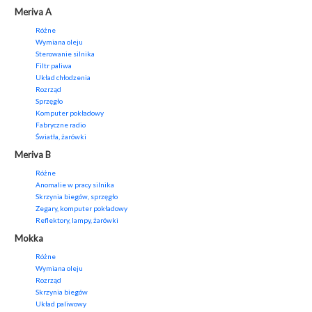
Meriva A
Różne
Wymiana oleju
Sterowanie silnika
Filtr paliwa
Układ chłodzenia
Rozrząd
Sprzęgło
Komputer pokładowy
Fabryczne radio
Światła, żarówki
Meriva B
Różne
Anomalie w pracy silnika
Skrzynia biegów, sprzęgło
Zegary, komputer pokładowy
Reflektory, lampy, żarówki
Mokka
Różne
Wymiana oleju
Rozrząd
Skrzynia biegów
Układ paliwowy