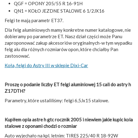
QGF = OPONY 205/55 R 16-91H
QN1 = KOŁO JEZDNE STALOWE 6 1/2JX16
Felgi te mają parametr ET37.
Dla felg aluminiowych mamy konkretne numer katalogowe, nie
dobieramy po parametrze ET. Nasz dział części może Panu
zaproponować zakup akcesoriów oryginalnych-w tym wypadku
felg alu dla różnych rozmiarów opon, które chciałby Pan
zastosować.
Koła, felgi do Astry III w sklepie Dixi-Car
Proszę o podanie liczby ET felgi aluminiowej 15 cali do astry h
Z17DTH?
Parametry, które ustaliliśmy: felgi 6,5Jx15 stalowe.
Kupiłem opla astre h gtc rocznik 2005 i niewiem jakie kupic kola
stalowe z oponami chodzi o rozmiar
Auto wyjechało na kpl. letnim: TIRES 225/40 R 18-92W