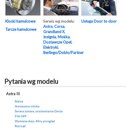
Serwis wg modelu:
Usługa Door to door
Klocki hamulcowe
Astra
,
Corsa
,
Tarcze hamulcowe
Grandland X
,
Insignia
,
Mokka
,
Dostawcze Opel
,
Elektryki
,
Berlingo/Doblo/Partner
Pytania wg modelu
Astra III
Różne
Sterowanie silnika
Świece żarowe, uruchamianie Diesla
Filtr DPF
Wymiana oleju, filtry, przegląd
Rozrząd