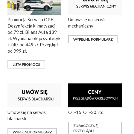
Promocja Serwisu OPEL.
Umów się na serwis
Dezynfekcja klimatyzacji
mechaniczny
od 79 zł. Bilans Auta 139
zł. Wymiana oleju syntetyk
WYPEŁNIJ FORMULARZ
+ filtr od 449 zł. Przegląd
od 999 zł.
LISTA PROMOCJI
Umów się na serwis
OT-15, OT-30, itd.
blacharski
ZOBACZ CENĘ
PRZEGLĄDU
WYPEŁNIJ FORMULARZ