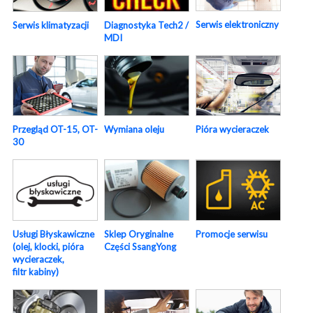
Serwis elektroniczny
Serwis klimatyzacji
Diagnostyka Tech2 /
MDI
Pióra wycieraczek
Przegląd OT-15, OT-
Wymiana oleju
30
Usługi Błyskawiczne
Sklep Oryginalne
Promocje serwisu
(olej, klocki, pióra
Części SsangYong
wycieraczek,
filtr kabiny)