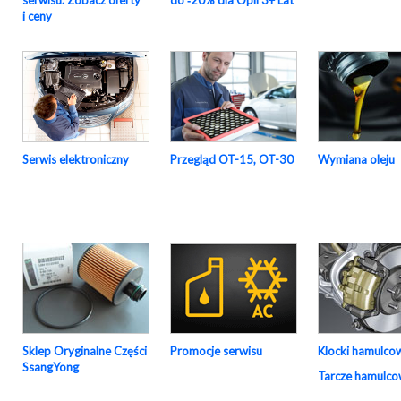
serwisu. Zobacz oferty
do ‑20% dla Opli 3+ Lat
i ceny
Serwis elektroniczny
Przegląd OT-15, OT-30
Wymiana oleju
Sklep Oryginalne Części
Promocje serwisu
Klocki hamulco
SsangYong
Tarcze hamulc