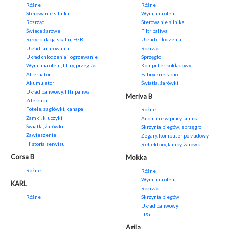
Różne
Różne
Sterowanie silnika
Wymiana oleju
Rozrząd
Sterowanie silnika
Świece żarowe
Filtr paliwa
Recyrkulacja spalin, EGR
Układ chłodzenia
Układ smarowania
Rozrząd
Układ chłodzenia i ogrzewanie
Sprzęgło
Wymiana oleju, filtry, przegląd
Komputer pokładowy
Alternator
Fabryczne radio
Akumulator
Światła, żarówki
Układ paliwowy, filtr paliwa
Meriva B
Zderzaki
Fotele, zagłówki, kanapa
Różne
Zamki, kluczyki
Anomalie w pracy silnika
Światła, żarówki
Skrzynia biegów, sprzęgło
Zawieszenie
Zegary, komputer pokładowy
Historia serwisu
Reflektory, lampy, żarówki
Corsa B
Mokka
Różne
Różne
Wymiana oleju
KARL
Rozrząd
Różne
Skrzynia biegów
Układ paliwowy
LPG
Agila