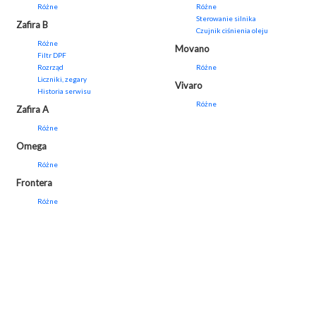
Różne
Różne
Sterowanie silnika
Zafira B
Czujnik ciśnienia oleju
Różne
Movano
Filtr DPF
Rozrząd
Różne
Liczniki, zegary
Vivaro
Historia serwisu
Różne
Zafira A
Różne
Omega
Różne
Frontera
Różne