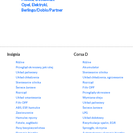
Opel
,
Elektryki
,
Berlingo/Doblo/Partner
Insignia
Corsa D
Różne
Różne
Przegląd okresowy, jaki olej
Akumulator
Układ paliwowy
Sterowanie silnika
Układ chłodzenia
Układ chłodzenia, ogrzewanie
Sterowanie silnika
Rozrząd
Świece żarowe
Filtr DPF
Rozrząd
Przeglądy okresowe
Układ smarowania
Wymiana oleju
Filtr DPF
Układ paliwowy
ABS, ESP, hamulce
Świece żarowe
Zawieszenie
LPG
Hamulec ręczny
Układ dolotowy
Fotele, zagłówki
Recyrkulacja spalin, EGR
Pasy bezpieczeństwa
Sprzęgło, skrzynia
Skrzynia biegów
Automatyczna skrzynia biegów