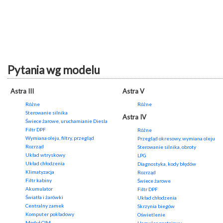
Pytania wg modelu
Astra III
Astra V
Różne
Różne
Sterowanie silnika
Astra IV
Świece żarowe, uruchamianie Diesla
Filtr DPF
Różne
Wymiana oleju, filtry, przegląd
Przegląd okresowy, wymiana oleju
Rozrząd
Sterowanie silnika, obroty
Układ wtryskowy
LPG
Układ chłodzenia
Diagnostyka, kody błędów
Klimatyzacja
Rozrząd
Filtr kabiny
Świece żarowe
Akumulator
Filtr DPF
Światła i żarówki
Układ chłodzenia
Centralny zamek
Skrzynia biegów
Komputer pokładowy
Oświetlenie
Moduł CIM