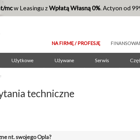
at/mc
w Leasingu z
Wpłatą Własną 0%
. Actyon od 99
NA FIRMĘ / PROFESJĘ
FINANSOWA
Użytkowe
Używane
Serwis
Częś
e
pytania techniczne
zne nt. swojego Opla?