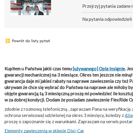
Przejrzyj pytania zadane
Na pytania odpowiedzieli
Kupiłem u Państwa jakiś czas temu
[używanego] Opla Insignie
. J
gwarancji mechanicznej na 3 miesiące. Okres ten jeszcze nie minął
gwarancja daje mi jakieś rabaty na naprawe zawieszenia czy też 
ukrywam że chce się wybrać do Państwa na naprawe ale miłoby był
objęte gwarancją tą 3 miesięczną proszę mi powiedzieć ile koszt
w za dobrej kondycji. Dodam że posiadam zawieszenie FlexRide Op
zdodnie z rozmową telefoniczną , zapraszam Pana na weryfikację zg
ochrona serwisowa) udzielonej na okres 3 miesięcy, koledzy z
dzi
proszę o zapoznanie się z warunkami. Zapraszam na serwis postar
Elementy zawieszenia w sklepie Dixi-Car