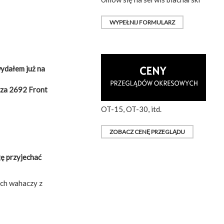
WYPEŁNIJ FORMULARZ
wydałem już na
cza 2692 Front
OT-15, OT-30, itd.
ZOBACZ CENĘ PRZEGLĄDU
gę przyjechać
ich wahaczy z