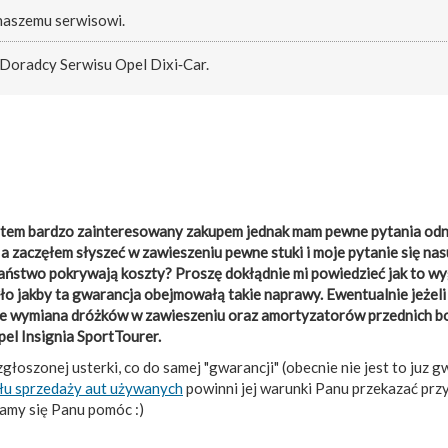
 naszemu serwisowi.
 Doradcy Serwisu Opel Dixi‑Car.
estem bardzo zainteresowany zakupem jednak mam pewne pytania odn
 a zaczęłem słyszeć w zawieszeniu pewne stuki i moje pytanie się na
Państwo pokrywają koszty? Proszę dokłądnie mi powiedzieć jak to wy
o jakby ta gwarancja obejmowałą takie naprawy. Ewentualnie jeżeli n
uje wymiana dróżków w zawieszeniu oraz amortyzatorów przednich bo
el Insignia SportTourer.
łoszonej usterki, co do samej "gwarancji" (obecnie nie jest to juz gw
ału sprzedaży aut używanych
powinni jej warunki Panu przekazać przy
amy się Panu pomóc :)