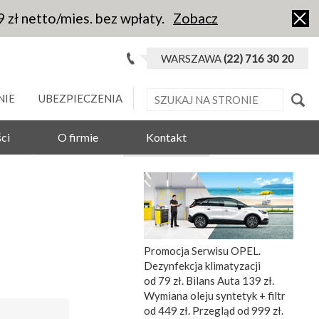
9 zł netto/mies. bez wpłaty.
Zobacz
WARSZAWA
(22) 716 30 20
NIE
UBEZPIECZENIA
ci
O firmie
Kontakt
Promocja Serwisu OPEL.
Dezynfekcja klimatyzacji
od 79 zł. Bilans Auta 139 zł.
Wymiana oleju syntetyk + filtr
od 449 zł. Przegląd od 999 zł.