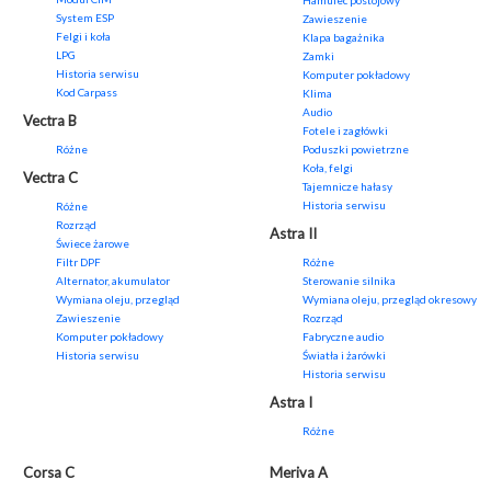
Hamulec postojowy
System ESP
Zawieszenie
Felgi i koła
Klapa bagażnika
LPG
Zamki
Historia serwisu
Komputer pokładowy
Kod Carpass
Klima
Audio
Vectra B
Fotele i zagłówki
Różne
Poduszki powietrzne
Koła, felgi
Vectra C
Tajemnicze hałasy
Historia serwisu
Różne
Rozrząd
Astra II
Świece żarowe
Filtr DPF
Różne
Alternator, akumulator
Sterowanie silnika
Wymiana oleju, przegląd
Wymiana oleju, przegląd okresowy
Zawieszenie
Rozrząd
Komputer pokładowy
Fabryczne audio
Historia serwisu
Światła i żarówki
Historia serwisu
Astra I
Różne
Corsa C
Meriva A