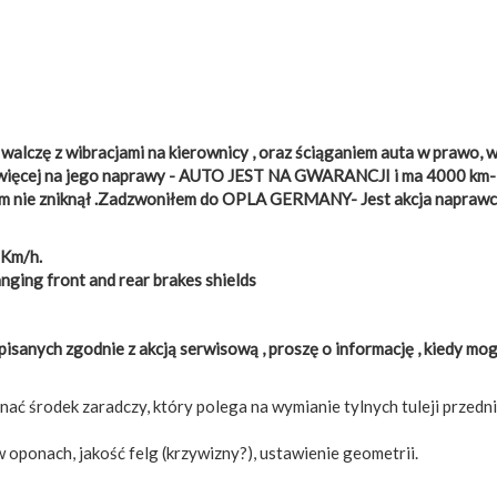
walczę z wibracjami na kierownicy , oraz ściąganiem auta w prawo, 
ć więcej na jego naprawy - AUTO JEST NA GWARANCJI i ma 4000 km-
lem nie zniknął .Zadzwoniłem do OPLA GERMANY- Jest akcja napraw
 Km/h.
nging front and rear brakes shields
sanych zgodnie z akcją serwisową , proszę o informację , kiedy mo
ać środek zaradczy, który polega na wymianie tylnych tuleji przedn
 oponach, jakość felg (krzywizny?), ustawienie geometrii.