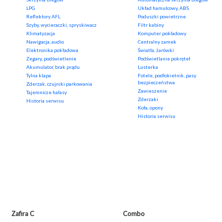
LPG
Układ hamulcowy, ABS
Reflektory AFL
Poduszki powietrzne
Szyby, wycieraczki, spryskiwacz
Filtr kabiny
Klimatyzacja
Komputer pokładowy
Nawigacja, audio
Centralny zamek
Elektronika pokładowa
Światła, żarówki
Zegary, podświetlenie
Podświetlanie pokręteł
Akumulator, brak prądu
Lusterka
Tylna klapa
Fotele, podłokietnik, pasy
bezpieczeństwa
Zderzak, czujniki parkowania
Zawieszenie
Tajemnicze hałasy
Zderzaki
Historia serwisu
Koła, opony
Historia serwisu
Zafira C
Combo