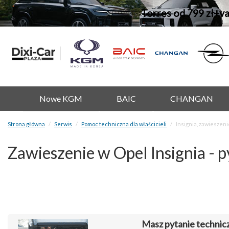
Torres od 799 zł+v
Nowe KGM
BAIC
CHANGAN
Strona główna
Serwis
Pomoc techniczna dla właścicieli
Insignia, zawieszeni
Zawieszenie w Opel Insignia - 
Masz pytanie technic