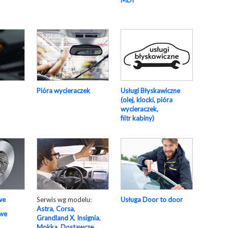
MDI
Pióra wycieraczek
Usługi Błyskawiczne
(olej, klocki, pióra
wycieraczek,
filtr kabiny)
Serwis wg modelu:
Usługa Door to door
we
Astra
,
Corsa
,
owe
Grandland X
,
Insignia
,
Mokka
,
Dostawcze