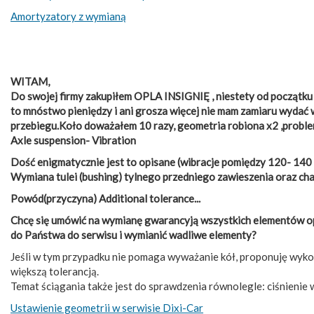
Amortyzatory z wymianą
WITAM,
Do swojej firmy zakupiłem OPLA INSIGNIĘ , niestety od początku 
to mnóstwo pieniędzy i ani grosza więcej nie mam zamiaru wyda
przebiegu.Koło doważałem 10 razy, geometria robiona x2 ,prob
Axle suspension- Vibration
Dość enigmatycznie jest to opisane (wibracje pomiędzy 120- 140
Wymiana tulei (bushing) tylnego przedniego zawieszenia oraz cha
Powód(przyczyna) Additional tolerance...
Chcę się umówić na wymianę gwarancyją wszystkich elementów opi
do Państwa do serwisu i wymianić wadliwe elementy?
Jeśli w tym przypadku nie pomaga wyważanie kół, proponuję wykon
większą tolerancją.
Temat ściągania także jest do sprawdzenia równolegle: ciśnienie w
Ustawienie geometrii w serwisie Dixi-Car