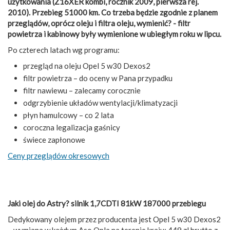
użytkowania (Z16XER kombi, rocznik 2009, pierwsza rej.
2010). Przebieg 51000 km. Co trzeba będzie zgodnie z planem
przeglądów, oprócz oleju i filtra oleju, wymienić? - filtr
powietrza i kabinowy były wymienione w ubiegłym roku w lipcu.
Po czterech latach wg programu:
przegląd na oleju Opel 5 w30 Dexos2
filtr powietrza – do oceny w Pana przypadku
filtr nawiewu – zalecamy corocznie
odgrzybienie układów wentylacji/klimatyzacji
płyn hamulcowy – co 2 lata
coroczna legalizacja gaśnicy
świece zapłonowe
Ceny przeglądów okresowych
Jaki olej do Astry? silnik 1,7CDTI 81kW 187000 przebiegu
Dedykowany olejem przez producenta jest Opel 5 w30 Dexos2
– wymiana w każdym Aso Opla na terenie kraju: 449 zl brutto z