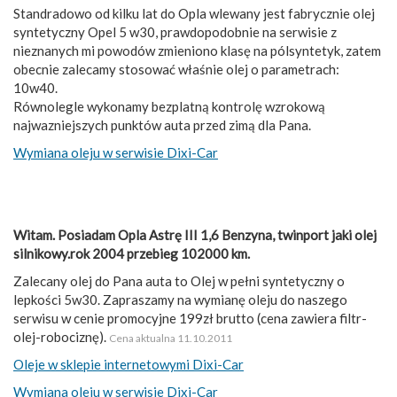
Standradowo od kilku lat do Opla wlewany jest fabrycznie olej
syntetyczny Opel 5 w30, prawdopodobnie na serwisie z
nieznanych mi powodów zmieniono klasę na pólsyntetyk, zatem
obecnie zalecamy stosować właśnie olej o parametrach:
10w40.
Równolegle wykonamy bezplatną kontrolę wzrokową
najwazniejszych punktów auta przed zimą dla Pana.
Wymiana oleju w serwisie Dixi-Car
Witam. Posiadam Opla Astrę III 1,6 Benzyna, twinport jaki olej
silnikowy.rok 2004 przebieg 102000 km.
Zalecany olej do Pana auta to Olej w pełni syntetyczny o
lepkości 5w30. Zapraszamy na wymianę oleju do naszego
serwisu w cenie promocyjne 199zł brutto (cena zawiera filtr-
olej-robociznę).
Cena aktualna 11.10.2011
Oleje w sklepie internetowymi Dixi-Car
Wymiana oleju w serwisie Dixi-Car