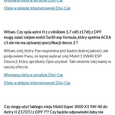
Oleje w sklepie internetowymi Dixi-Car
Witam. Czy opla astre H z z silnikiem 1.7 cdti z17dtj z DPF
mogę zalać olejem mobil 5w30 esp formula, który spełnia ACEA
c3 ale nie ma opisanej specyfikacji dexos 2 ?
Witam, olej, który Pan wspomina jest badzo dobrej jakości, ale
podpowiem Panu, że lepiej wybrać olej Mobil 1 0W40 ESP
Dexos2, który aprobatę Opla uzyskał. Taki właśnie olej mamy w
naszej ofercie.
Wymiana oleju w serwisie Dixi-Car
Oleje w sklepie internetowymi Dixi-Car
Czy mogę użyć takiego oleju Mobil Super 3000 X1 5W-40 do
Astry H Z17DTJ z DPF ??? Czy będzie odpowiedni żeby nie