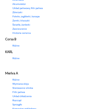
Akumulator
Układ paliwowy, filtr paliwa
Zderzaki
Fotele, zagłówki, kanapa
Zamki, kluczyki
Światła, żarówki
Zawieszenie
Historia serwisu
Corsa B
Różne
KARL
Różne
Meriva A
Różne
Wymiana oleju
Sterowanie silnika
Filtr paliwa
Układ chłodzenia
Rozrząd
Sprzęgło
Komputer pokładowy