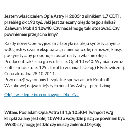
Jestem właścicielem Opla Astry H 2005r z silnikiem 1,7 CDTI,
przebieg ok 190 tyś. Jaki jest zalecany olej do tego silnika?
Zalewam Mobil 1 10w40. Czy nadal mogę taki stosować. Czy
powinienem przejść na inny?
Każdy nowy Opel wyjeżdza z fabryki na oleju syntetycznym 5
w30, jeśli w czasie eksploatacji zmieniono olej na nizszej klasy:
półsynetyczny proponuje zostać na tym własnie oleju.
Producent także ma go w ofercie: Opel 10 w40. Wymiana wraz
z filtrem kosztuje: 129 zl brutto w ramach Usługi Błyskawicznej.
Cena aktualna 28.10.2011.
Przy okazji wykonamy bezplatne spr. w ramach Kontroli
Wzrokowej najwazniejszych punktów Astry - przed zimą.
Oleje w sklepie internetowymi Dixi-Car
Witam. Posiadam Opla Astra III 1,6 105KM Twinport w/g
książki zalany jest olej 10W40 a wszędzie piszą że powinien być
5W30,czy mogę jeżdzić czy muszę zmienić.Dziękuję