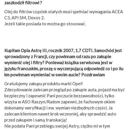
zaszkodził filtrowi ?
Olej do filtrów cząstek stałych musi spełniać wymagania ACEA
C3, API SM, Dexos 2.
Jeżeli takie posiada to można go stosować.
Kupiłam Opla Astrę III, rocznik 2007, 1.7 CDTI. Samochód jest
sprowadzony z Francji, czy powinnam od razu po zakupie
wymienić olej i filtry? Ponieważ książka serwisowa jest w
języku francuskim, proszę o wyczerpującą odpowiedź co i po ilu
km powinnam wymieniać w swoim aucie? Pozdrawiam
Gratulujemy zakupu produktu marki Opel!
Zdecydowanie zalecam przegląd po zakupie auta, pojazd ma być
bezpieczny i zapewnić Pani poczucie bezzawodności, tylko
wizyta w ASO Raszyn/Radom zapewni, że fachowym okiem
dokonamy weryfikacji i ew. wymian niezbędnych części. Ja
zalecam klientom nawet krok wczesniej, aby sprawdzić auto
przed zakupem i samą transkacją!
Nie podała Pani przebiegu swojej Astry, ciężko mi w tym