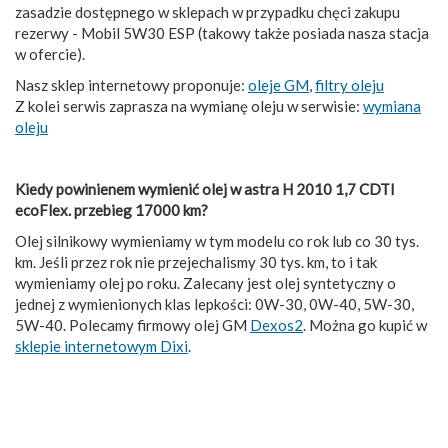
zasadzie dostępnego w sklepach w przypadku chęci zakupu
rezerwy - Mobil 5W30 ESP (takowy także posiada nasza stacja
w ofercie).
Nasz sklep internetowy proponuje:
oleje GM
,
filtry oleju
Z kolei serwis zaprasza na wymianę oleju w serwisie:
wymiana
oleju
Kiedy powinienem wymienić olej w astra H 2010 1,7 CDTI
ecoFlex. przebieg 17000 km?
Olej silnikowy wymieniamy w tym modelu co rok lub co 30 tys.
km. Jeśli przez rok nie przejechalismy 30 tys. km, to i tak
wymieniamy olej po roku. Zalecany jest olej syntetyczny o
jednej z wymienionych klas lepkości: 0W-30, 0W-40, 5W-30,
5W-40. Polecamy firmowy olej GM
Dexos2
. Można go kupić w
sklepie internetowym Dixi
.