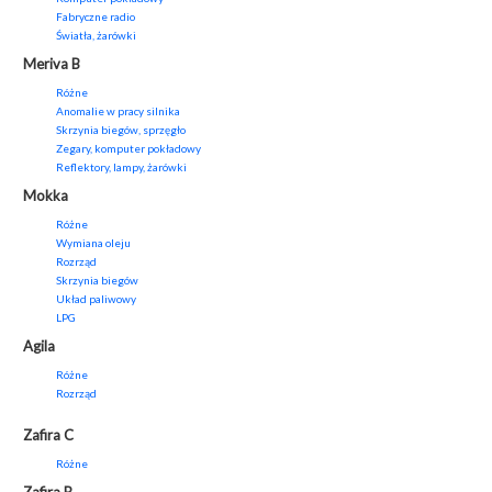
Fabryczne radio
Światła, żarówki
Meriva B
Różne
Anomalie w pracy silnika
Skrzynia biegów, sprzęgło
Zegary, komputer pokładowy
Reflektory, lampy, żarówki
Mokka
Różne
Wymiana oleju
Rozrząd
Skrzynia biegów
Układ paliwowy
LPG
Agila
Różne
Rozrząd
Zafira C
Różne