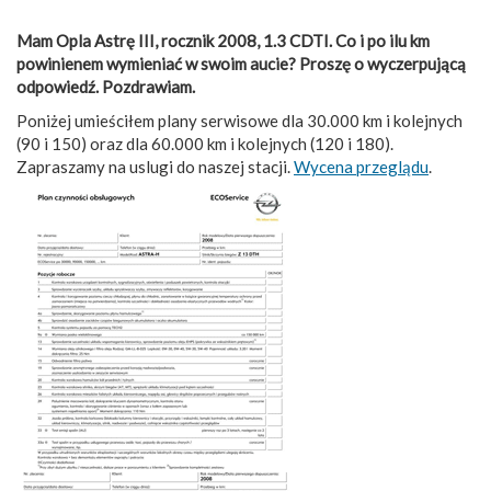
Mam Opla Astrę III, rocznik 2008, 1.3 CDTI. Co i po ilu km
powinienem wymieniać w swoim aucie? Proszę o wyczerpującą
odpowiedź. Pozdrawiam.
Poniżej umieściłem plany serwisowe dla 30.000 km i kolejnych
(90 i 150) oraz dla 60.000 km i kolejnych (120 i 180).
Zapraszamy na uslugi do naszej stacji.
Wycena przeglądu
.