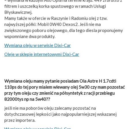
filtrem i uszczelką korka spustowego w ramach Usługi
Błyskawicznej.
Mamy także w ofercie w Raszynie i Radomiu olej z tzw.
najwyższej półki: Mobil 0W40 Dexos2. Jeśli nie ma
zwiększonego poboru olejowego, dla tego diesla proponujemy
wspomniane dwa produkty.
Wymiana oleju w serwisie Dixi-Car
Oleje w sklepie internetowymi Dixi-Car
Wymiana oleju mamy pytanie posiadam Ola Astre H 1.7cdti
110ps do tej pory mialem wlewany olej 5w30 czy mam pozostać
przy tym oleju czy zmienić na półsyntetyk z racji przebiegu
82000tys np na 5w40??
jeśli nie ma poborów oleju zalecamy pozostać na
dotychczasowej lepkości jako najpopularniejszej wskazanej
przez importera.
Wymiana oleju w serwisie Dixi-Car