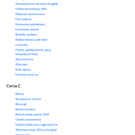
Automatyczna skrzynia biegów
Układ hamulcowy, ABS
Poduszki powietrzne
Filtr kabiny
Komputer pokładowy
Centralny zamek
Światła, żarówki
Podświetlanie pokręteł
Lusterka
Fotele, podłokietnik, pasy
bezpieczeństwa
Zawieszenie
Zderzaki
Koła, opony
Historia serwisu
Corsa C
Różne
Sterowanie silnika
Rozrząd
Świece żarowe
Recyrkulacja spalin, EGR
Układ smarowania
Układ chłodzenia i ogrzewanie
Wymiana oleju, filtry, przegląd
Alternator