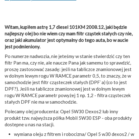
Witam, kupiłem astrę 1,7 diesel 101KM 2008.12, jaki będzie
najlepszy olej bo nie wiem czy mam filtr cząstek stałych czy nie,
oraz jaki akumulator jest optymalny do tego auta, bo w aucie
jest podmieniony.
Po numerze nadwozia, nie jeteśmy w stanie stwierdzić czy ten
filtr Pan ma, czy nie, ale naucze Pana jak samemu to sprawdzić,
proszę zastosować zasadę: jeśli na tabliczce znamionowej jest
w dolnym lewym rogu W RAMCE parametr 0,5, to znaczy, że w
samochodzie jest filtr cząsteczek stałych (DPF`a) (co to jest
DPF?). Jeśli na tabliczce znamionowej jest w dolnym lewym
rogu W RAMCE parametr powyżej 1 np. 1,2 - filtra cząsteczek
stałych DPF nie ma w samochodzie.
Polecamy olej producenta: Opel 5W30 Dexos2 lub inny
produkt tzw. najwyższa półka Mobil 5W30 ESP - oba produkty
dostepne u nas na stacji.
wymiana oleju z filtrem i robocizna/ Opel 5 w30 dexos2 / w