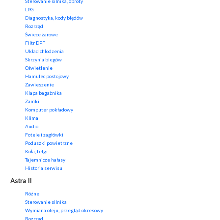
Sterowanie silnika, obroty
LPG
Diagnostyka, kody błędów
Rozrząd
Świece żarowe
Filtr DPF
Układ chłodzenia
Skrzynia biegów
Oświetlenie
Hamulec postojowy
Zawieszenie
Klapa bagażnika
Zamki
Komputer pokładowy
Klima
Audio
Fotele i zagłówki
Poduszki powietrzne
Koła, felgi
Tajemnicze hałasy
Historia serwisu
Astra II
Różne
Sterowanie silnika
Wymiana oleju, przegląd okresowy
Rozrząd