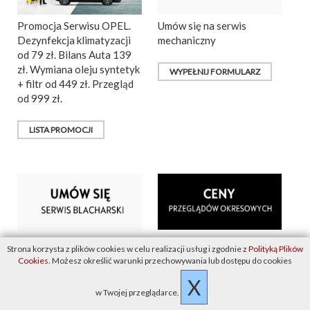
Promocja Serwisu OPEL.
Umów się na serwis
Dezynfekcja klimatyzacji
mechaniczny
od 79 zł. Bilans Auta 139
zł. Wymiana oleju syntetyk
WYPEŁNIJ FORMULARZ
+ filtr od 449 zł. Przegląd
od 999 zł.
LISTA PROMOCJI
Umów się na serwis
OT-15, OT-30, itd.
Strona korzysta z plików cookies w celu realizacji usług i zgodnie z
Polityką Plików
blacharski
Cookies
. Możesz określić warunki przechowywania lub dostępu do cookies
ZOBACZ CENĘ
X
PRZEGLĄDU
WYPEŁNIJ FORMULARZ
w Twojej przeglądarce.