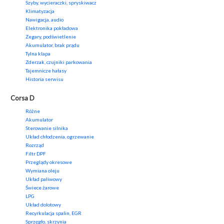
Szyby, wycieraczki, spryskiwacz
Klimatyzacja
Nawigacja, audio
Elektronika pokładowa
Zegary, podświetlenie
Akumulator, brak prądu
Tylna klapa
Zderzak, czujniki parkowania
Tajemnicze hałasy
Historia serwisu
Corsa D
Różne
Akumulator
Sterowanie silnika
Układ chłodzenia, ogrzewanie
Rozrząd
Filtr DPF
Przeglądy okresowe
Wymiana oleju
Układ paliwowy
Świece żarowe
LPG
Układ dolotowy
Recyrkulacja spalin, EGR
Sprzęgło, skrzynia