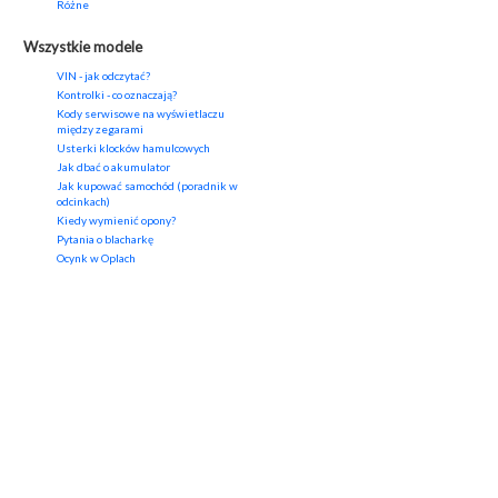
Różne
Wszystkie modele
VIN - jak odczytać?
Kontrolki - co oznaczają?
Kody serwisowe na wyświetlaczu
między zegarami
Usterki klocków hamulcowych
Jak dbać o akumulator
Jak kupować samochód (poradnik w
odcinkach)
Kiedy wymienić opony?
Pytania o blacharkę
Ocynk w Oplach