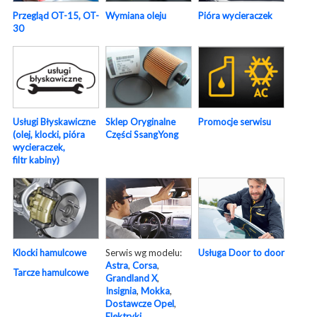
Pióra wycieraczek
Przegląd OT-15, OT-
Wymiana oleju
30
Usługi Błyskawiczne
Sklep Oryginalne
Promocje serwisu
(olej, klocki, pióra
Części SsangYong
wycieraczek,
filtr kabiny)
Serwis wg modelu:
Usługa Door to door
Klocki hamulcowe
Astra
,
Corsa
,
Tarcze hamulcowe
Grandland X
,
Insignia
,
Mokka
,
Dostawcze Opel
,
Elektryki
,