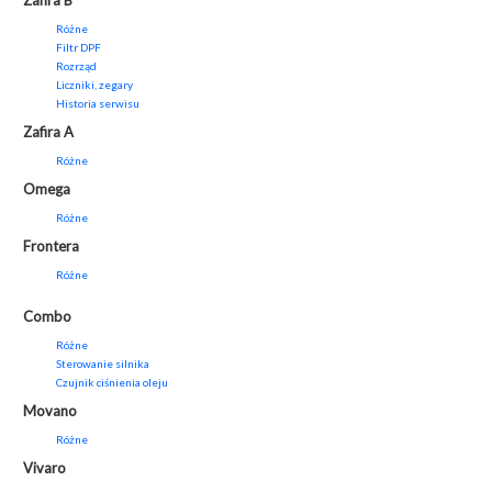
Zafira B
Różne
Filtr DPF
Rozrząd
Liczniki, zegary
Historia serwisu
Zafira A
Różne
Omega
Różne
Frontera
Różne
Combo
Różne
Sterowanie silnika
Czujnik ciśnienia oleju
Movano
Różne
Vivaro