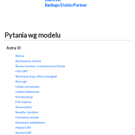
Berlingo/Doblo/Partner
Pytania wg modelu
Astra III
Różne
Sterowanie silnika
Świece żarowe, uruchamianie Diesla
Filtr DPF
Wymiana oleju, filtry, przegląd
Rozrząd
Układ wtryskowy
Układ chłodzenia
Klimatyzacja
Filtr kabiny
Akumulator
Światła i żarówki
Centralny zamek
Komputer pokładowy
Moduł CIM
System ESP