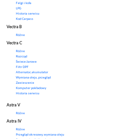
Felgi i koła
LPG
Historia serwisu
Kod Carpass
Vectra B
Różne
Vectra C
Różne
Rozrząd
Świece żarowe
Filtr DPF
Alternator, akumulator
Wymiana oleju, przegląd
Zawieszenie
Komputer pokładowy
Historia serwisu
Astra V
Różne
Astra IV
Różne
Przegląd okresowy, wymiana oleju