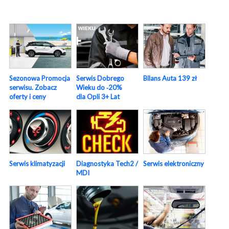
Sezonowa Promocja
Serwis Dobrego
Bilans Auta 139 zł
serwisu. Zobacz
Wieku do ‑20%
oferty i ceny
dla Opli 3+ Lat
Serwis elektroniczny
Serwis klimatyzacji
Diagnostyka Tech2 /
MDI