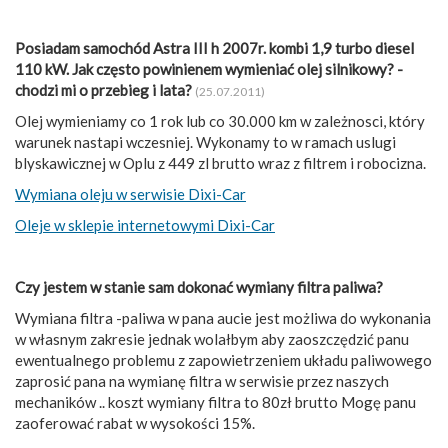
Posiadam samochód Astra III h 2007r. kombi 1,9 turbo diesel
110 kW. Jak często powinienem wymieniać olej silnikowy? -
chodzi mi o przebieg i lata?
(25.07.2011)
Olej wymieniamy co 1 rok lub co 30.000 km w zależnosci, który
warunek nastapi wczesniej. Wykonamy to w ramach uslugi
blyskawicznej w Oplu z 449 zl brutto wraz z filtrem i robocizna.
Wymiana oleju w serwisie Dixi-Car
Oleje w sklepie internetowymi Dixi-Car
Czy jestem w stanie sam dokonać wymiany filtra paliwa?
Wymiana filtra -paliwa w pana aucie jest możliwa do wykonania
w własnym zakresie jednak wolałbym aby zaoszczędzić panu
ewentualnego problemu z zapowietrzeniem układu paliwowego
zaprosić pana na wymianę filtra w serwisie przez naszych
mechaników .. koszt wymiany filtra to 80zł brutto Mogę panu
zaoferować rabat w wysokości 15%.