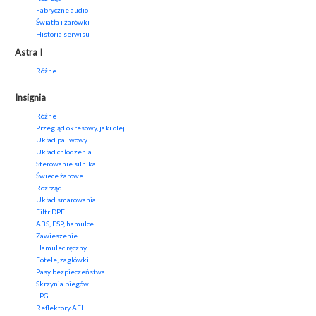
Fabryczne audio
Światła i żarówki
Historia serwisu
Astra I
Różne
Insignia
Różne
Przegląd okresowy, jaki olej
Układ paliwowy
Układ chłodzenia
Sterowanie silnika
Świece żarowe
Rozrząd
Układ smarowania
Filtr DPF
ABS, ESP, hamulce
Zawieszenie
Hamulec ręczny
Fotele, zagłówki
Pasy bezpieczeństwa
Skrzynia biegów
LPG
Reflektory AFL