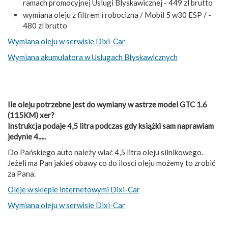
ramach promocyjnej Uslugi Blyskawicznej - 449 zl brutto
wymiana oleju z filtrem i robocizna / Mobil 5 w30 ESP / -
480 zl brutto
Wymiana oleju w serwisie Dixi-Car
Wymiana akumulatora w Uslugach Błyskawicznych
Ile oleju potrzebne jest do wymiany w astrze model GTC 1.6
(115KM) xer?
Instrukcja podaje 4,5 litra podczas gdy książki sam naprawiam
jedynie 4.....
Do Pańskiego auto należy wlać 4,5 litra oleju silnikowego.
Jeżeli ma Pan jakieś obawy co do ilosci oleju możemy to zrobić
za Pana.
Oleje w sklepie internetowymi Dixi-Car
Wymiana oleju w serwisie Dixi-Car