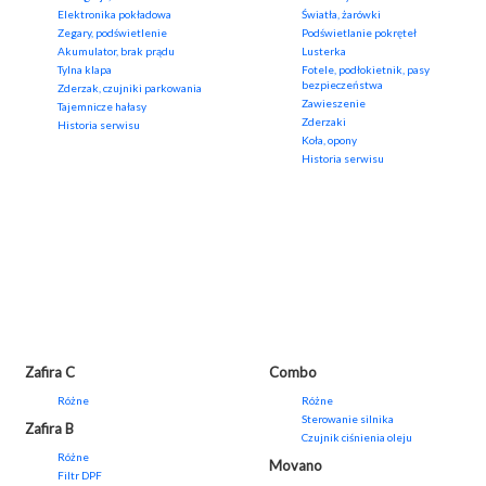
Elektronika pokładowa
Światła, żarówki
Zegary, podświetlenie
Podświetlanie pokręteł
Akumulator, brak prądu
Lusterka
Tylna klapa
Fotele, podłokietnik, pasy
bezpieczeństwa
Zderzak, czujniki parkowania
Zawieszenie
Tajemnicze hałasy
Zderzaki
Historia serwisu
Koła, opony
Historia serwisu
Zafira C
Combo
Różne
Różne
Sterowanie silnika
Zafira B
Czujnik ciśnienia oleju
Różne
Movano
Filtr DPF