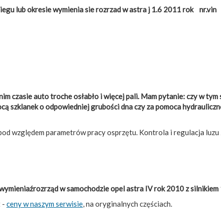
gu lub okresie wymienia sie rozrzad w astra j 1.6 2011 rok nr.vin
m czasie auto troche osłabło i więcej pali. Mam pytanie: czy w tym s
ocą szklanek o odpowiedniej grubości dna czy za pomoca hydrauliczn
od względem parametrów pracy osprzętu. Kontrola i regulacja lu
y wymieniaźrozrząd w samochodzie opel astra IV rok 2010 z silnikiem
 -
ceny w naszym serwisie
, na oryginalnych częściach.