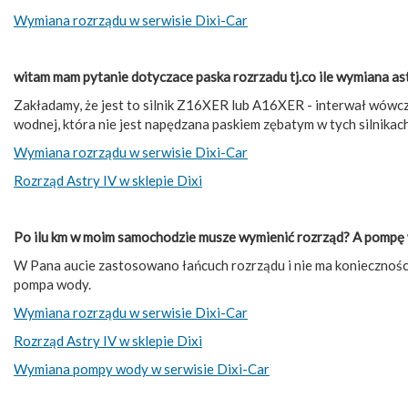
Wymiana rozrządu w serwisie Dixi-Car
witam mam pytanie dotyczace paska rozrzadu tj.co ile wymiana as
Zakładamy, że jest to silnik Z16XER lub A16XER - interwał wówc
wodnej, która nie jest napędzana paskiem zębatym w tych silnikach
Wymiana rozrządu w serwisie Dixi-Car
Rozrząd Astry IV w sklepie Dixi
Po ilu km w moim samochodzie musze wymienić rozrząd? A pomp
W Pana aucie zastosowano łańcuch rozrządu i nie ma konieczności
pompa wody.
Wymiana rozrządu w serwisie Dixi-Car
Rozrząd Astry IV w sklepie Dixi
Wymiana pompy wody w serwisie Dixi-Car