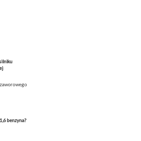
ilniku
ej
zu zaworowego
 1,6 benzyna?