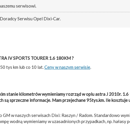
 naszemu serwisowi.
 Doradcy Serwisu Opel Dixi‑Car.
 ASTRA IV SPORTS TOURER 1.6 180KM ?
0 tys km lub co 10 lat.
Ceny w naszym serwisie
.
kim stanie kilometrów wymieniamy rozrząd w oplu astra J 2010r. 1
 są sprzeczne informacje. Mam przejechane 95tys.km. Ile kosztuje
go GM w naszych serwisach Dixi: Raszyn / Radom. Standardowo wym
Pompę wodną wymieniamy w uzasadnionych przypadkach, np. hałasy p