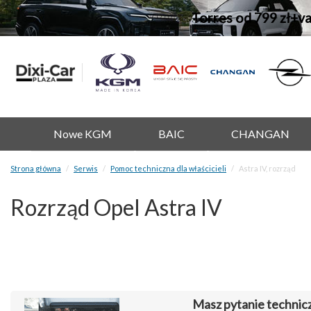
Torres od 799 zł+v
Nowe KGM
BAIC
CHANGAN
Strona główna
Serwis
Pomoc techniczna dla właścicieli
Astra IV, rozrząd
Rozrząd Opel Astra IV
Masz pytanie technic