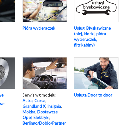
Pióra wycieraczek
Usługi Błyskawiczne
(olej, klocki, pióra
wycieraczek,
filtr kabiny)
Serwis wg modelu:
Usługa Door to door
we
Astra
,
Corsa
,
owe
Grandland X
,
Insignia
,
Mokka
,
Dostawcze
Opel
,
Elektryki
,
Berlingo/Doblo/Partner