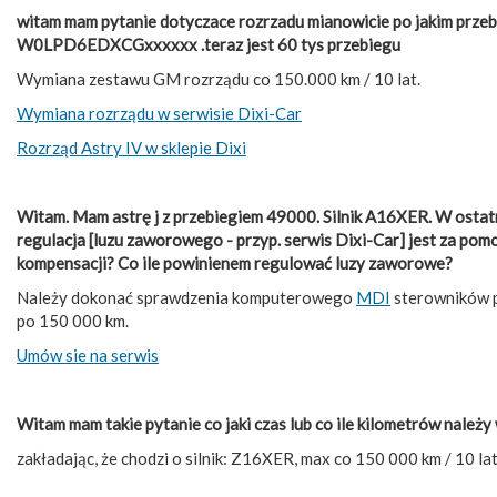
witam mam pytanie dotyczace rozrzadu mianowicie po jakim przebie
W0LPD6EDXCGxxxxxx .teraz jest 60 tys przebiegu
Wymiana zestawu GM rozrządu co 150.000 km / 10 lat.
Wymiana rozrządu w serwisie Dixi-Car
Rozrząd Astry IV w sklepie Dixi
Witam. Mam astrę j z przebiegiem 49000. Silnik A16XER. W ostatni
regulacja [luzu zaworowego - przyp. serwis Dixi-Car] jest za pom
kompensacji? Co ile powinienem regulować luzy zaworowe?
Należy dokonać sprawdzenia komputerowego
MDI
sterowników p
po 150 000 km.
Umów sie na serwis
Witam mam takie pytanie co jaki czas lub co ile kilometrów należ
zakładając, że chodzi o silnik: Z16XER, max co 150 000 km / 10 lat