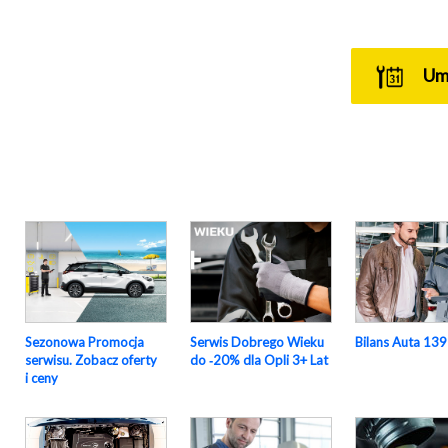
U
Sezonowa Promocja
Serwis Dobrego Wieku
Bilans Auta 139
serwisu. Zobacz oferty
do ‑20% dla Opli 3+ Lat
i ceny