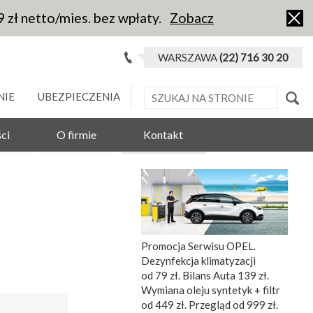
9 zł netto/mies. bez wpłaty.
Zobacz
WARSZAWA
(22) 716 30 20
NIE
UBEZPIECZENIA
ci
O firmie
Kontakt
Promocja Serwisu OPEL.
Dezynfekcja klimatyzacji
od 79 zł. Bilans Auta 139 zł.
Wymiana oleju syntetyk + filtr
od 449 zł. Przegląd od 999 zł.