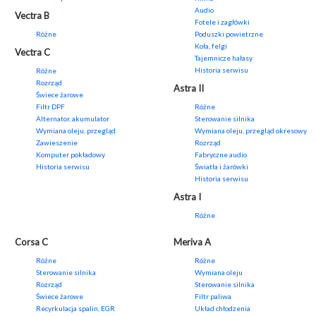
Audio
Vectra B
Fotele i zagłówki
Różne
Poduszki powietrzne
Koła, felgi
Vectra C
Tajemnicze hałasy
Historia serwisu
Różne
Rozrząd
Astra II
Świece żarowe
Filtr DPF
Różne
Alternator, akumulator
Sterowanie silnika
Wymiana oleju, przegląd
Wymiana oleju, przegląd okresowy
Zawieszenie
Rozrząd
Komputer pokładowy
Fabryczne audio
Historia serwisu
Światła i żarówki
Historia serwisu
Astra I
Różne
Corsa C
Meriva A
Różne
Różne
Sterowanie silnika
Wymiana oleju
Rozrząd
Sterowanie silnika
Świece żarowe
Filtr paliwa
Recyrkulacja spalin, EGR
Układ chłodzenia