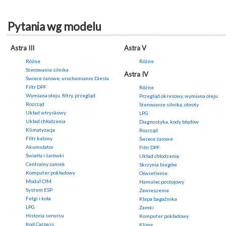
Pytania wg modelu
Astra III
Astra V
Różne
Różne
Sterowanie silnika
Astra IV
Świece żarowe, uruchamianie Diesla
Filtr DPF
Różne
Wymiana oleju, filtry, przegląd
Przegląd okresowy, wymiana oleju
Rozrząd
Sterowanie silnika, obroty
Układ wtryskowy
LPG
Układ chłodzenia
Diagnostyka, kody błędów
Klimatyzacja
Rozrząd
Filtr kabiny
Świece żarowe
Akumulator
Filtr DPF
Światła i żarówki
Układ chłodzenia
Centralny zamek
Skrzynia biegów
Komputer pokładowy
Oświetlenie
Moduł CIM
Hamulec postojowy
System ESP
Zawieszenie
Felgi i koła
Klapa bagażnika
LPG
Zamki
Historia serwisu
Komputer pokładowy
Kod Carpass
Klima