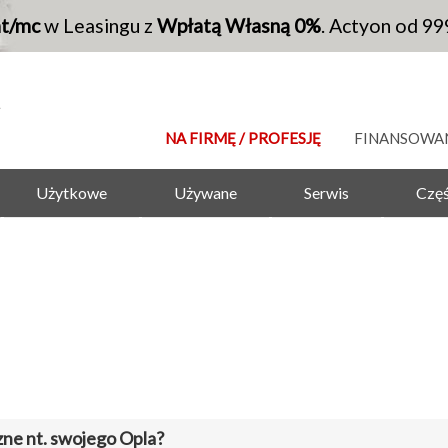
at/mc
w Leasingu z
Wpłatą Własną 0%
. Actyon od 99
NA FIRMĘ / PROFESJĘ
FINANSOWA
Użytkowe
Używane
Serwis
Częś
zne nt. swojego Opla?