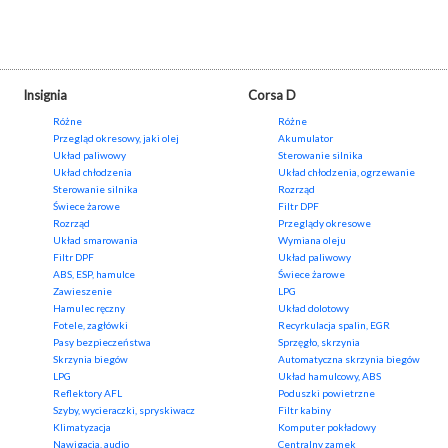
Insignia
Corsa D
Różne
Różne
Przegląd okresowy, jaki olej
Akumulator
Układ paliwowy
Sterowanie silnika
Układ chłodzenia
Układ chłodzenia, ogrzewanie
Sterowanie silnika
Rozrząd
Świece żarowe
Filtr DPF
Rozrząd
Przeglądy okresowe
Układ smarowania
Wymiana oleju
Filtr DPF
Układ paliwowy
ABS, ESP, hamulce
Świece żarowe
Zawieszenie
LPG
Hamulec ręczny
Układ dolotowy
Fotele, zagłówki
Recyrkulacja spalin, EGR
Pasy bezpieczeństwa
Sprzęgło, skrzynia
Skrzynia biegów
Automatyczna skrzynia biegów
LPG
Układ hamulcowy, ABS
Reflektory AFL
Poduszki powietrzne
Szyby, wycieraczki, spryskiwacz
Filtr kabiny
Klimatyzacja
Komputer pokładowy
Nawigacja, audio
Centralny zamek