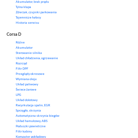
Akumulator, brak prądu
Tylna klapa
Zderzak, czujniki parkowania
Tajemnicze hałasy
Historia serwisu
Corsa D
Różne
Akumulator
Sterowanie silnika
Układ chłodzenia, ogrzewanie
Rozrząd
Filtr DPF
Przeglądy okresowe
Wymiana oleju
Układ paliwowy
Świece żarowe
LPG
Układ dolotowy
Recyrkulacja spalin, EGR
Sprzęgło, skrzynia
Automatyczna skrzynia biegów
Układ hamulcowy, ABS
Poduszki powietrzne
Filtr kabiny
Komputer pokładowy