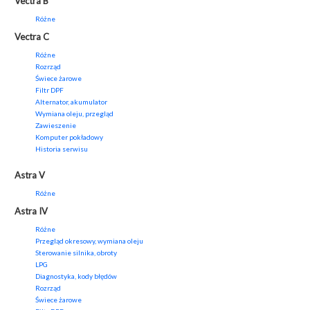
Vectra B
Różne
Vectra C
Różne
Rozrząd
Świece żarowe
Filtr DPF
Alternator, akumulator
Wymiana oleju, przegląd
Zawieszenie
Komputer pokładowy
Historia serwisu
Astra V
Różne
Astra IV
Różne
Przegląd okresowy, wymiana oleju
Sterowanie silnika, obroty
LPG
Diagnostyka, kody błędów
Rozrząd
Świece żarowe