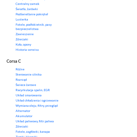
Centralny zamek
Światła, żarówki
Podświetlanie pokręteł
Lusterka
Fotele, podłokietnik, pasy
bezpieczeństwa
Zawieszenie
Zderzaki
Koła, opony
Historia serwisu
Corsa C
Różne
Sterowanie silnika
Rozrząd
Świece żarowe
Recyrkulacja spalin, EGR
Układ smarowania
Układ chłodzenia i ogrzewanie
Wymiana oleju, filtry, przegląd
Alternator
Akumulator
Układ paliwowy, filtr paliwa
Zderzaki
Fotele, zagłówki, kanapa
Zamki, kluczyki