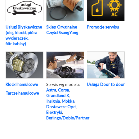
Usługi Błyskawiczne
Sklep Oryginalne
Promocje serwisu
(olej, klocki, pióra
Części SsangYong
wycieraczek,
filtr kabiny)
Serwis wg modelu:
Usługa Door to door
Klocki hamulcowe
Astra
,
Corsa
,
Tarcze hamulcowe
Grandland X
,
Insignia
,
Mokka
,
Dostawcze Opel
,
Elektryki
,
Berlingo/Doblo/Partner