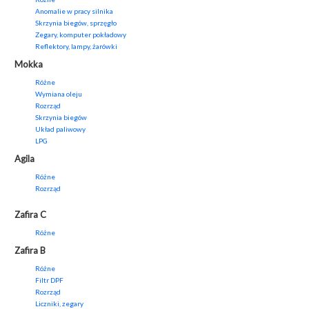
Anomalie w pracy silnika
Skrzynia biegów, sprzęgło
Zegary, komputer pokładowy
Reflektory, lampy, żarówki
Mokka
Różne
Wymiana oleju
Rozrząd
Skrzynia biegów
Układ paliwowy
LPG
Agila
Różne
Rozrząd
Zafira C
Różne
Zafira B
Różne
Filtr DPF
Rozrząd
Liczniki, zegary