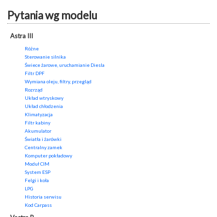
Pytania wg modelu
Astra III
Różne
Sterowanie silnika
Świece żarowe, uruchamianie Diesla
Filtr DPF
Wymiana oleju, filtry, przegląd
Rozrząd
Układ wtryskowy
Układ chłodzenia
Klimatyzacja
Filtr kabiny
Akumulator
Światła i żarówki
Centralny zamek
Komputer pokładowy
Moduł CIM
System ESP
Felgi i koła
LPG
Historia serwisu
Kod Carpass