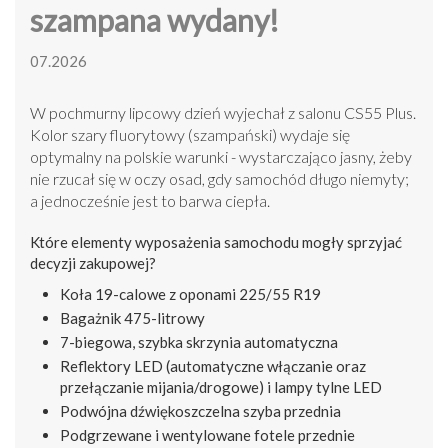
szampana wydany!
07.2026
W pochmurny lipcowy dzień wyjechał z salonu CS55 Plus.
Kolor szary fluorytowy (szampański) wydaje się
optymalny na polskie warunki - wystarczająco jasny, żeby
nie rzucał się w oczy osad, gdy samochód długo niemyty;
a jednocześnie jest to barwa ciepła.
Które elementy wyposażenia samochodu mogły sprzyjać
decyzji zakupowej?
Koła 19-calowe z oponami 225/55 R19
Bagażnik 475-litrowy
7-biegowa, szybka skrzynia automatyczna
Reflektory LED (automatyczne włączanie oraz
przełączanie mijania/drogowe) i lampy tylne LED
Podwójna dźwiękoszczelna szyba przednia
Podgrzewane i wentylowane fotele przednie