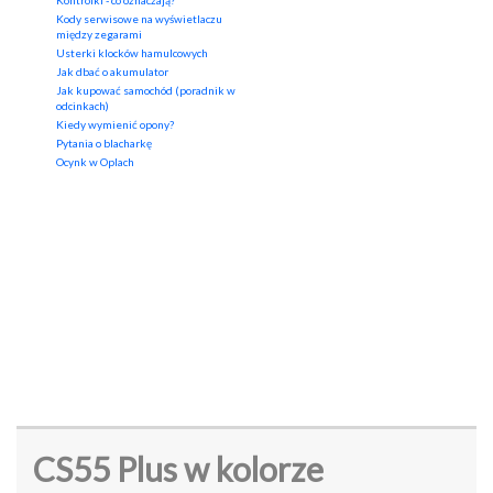
Kontrolki - co oznaczają?
Kody serwisowe na wyświetlaczu
między zegarami
Usterki klocków hamulcowych
Jak dbać o akumulator
Jak kupować samochód (poradnik w
odcinkach)
Kiedy wymienić opony?
Pytania o blacharkę
Ocynk w Oplach
CS55 Plus w kolorze