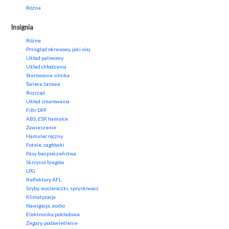
Różne
Insignia
Różne
Przegląd okresowy, jaki olej
Układ paliwowy
Układ chłodzenia
Sterowanie silnika
Świece żarowe
Rozrząd
Układ smarowania
Filtr DPF
ABS, ESP, hamulce
Zawieszenie
Hamulec ręczny
Fotele, zagłówki
Pasy bezpieczeństwa
Skrzynia biegów
LPG
Reflektory AFL
Szyby, wycieraczki, spryskiwacz
Klimatyzacja
Nawigacja, audio
Elektronika pokładowa
Zegary, podświetlenie