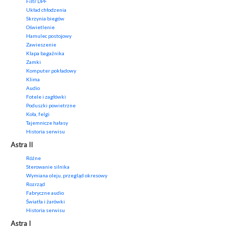
Filtr DPF
Układ chłodzenia
Skrzynia biegów
Oświetlenie
Hamulec postojowy
Zawieszenie
Klapa bagażnika
Zamki
Komputer pokładowy
Klima
Audio
Fotele i zagłówki
Poduszki powietrzne
Koła, felgi
Tajemnicze hałasy
Historia serwisu
Astra II
Różne
Sterowanie silnika
Wymiana oleju, przegląd okresowy
Rozrząd
Fabryczne audio
Światła i żarówki
Historia serwisu
Astra I