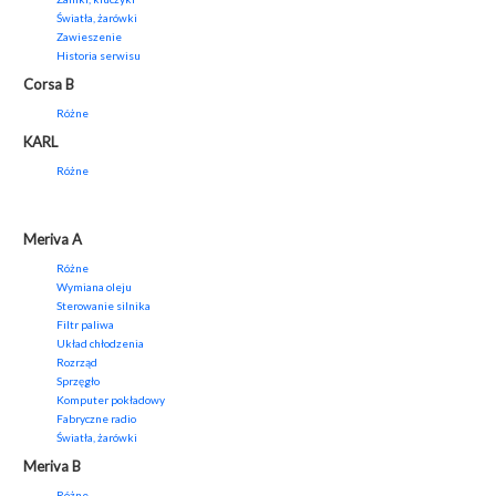
Światła, żarówki
Zawieszenie
Historia serwisu
Corsa B
Różne
KARL
Różne
Meriva A
Różne
Wymiana oleju
Sterowanie silnika
Filtr paliwa
Układ chłodzenia
Rozrząd
Sprzęgło
Komputer pokładowy
Fabryczne radio
Światła, żarówki
Meriva B
Różne