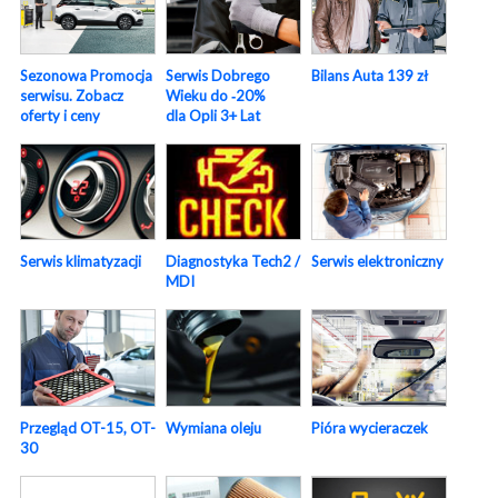
Sezonowa Promocja
Serwis Dobrego
Bilans Auta 139 zł
serwisu. Zobacz
Wieku do ‑20%
oferty i ceny
dla Opli 3+ Lat
Serwis elektroniczny
Serwis klimatyzacji
Diagnostyka Tech2 /
MDI
Pióra wycieraczek
Przegląd OT-15, OT-
Wymiana oleju
30