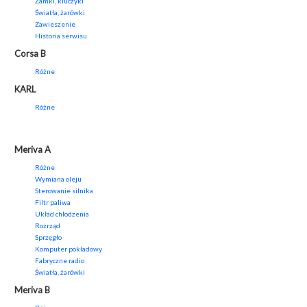
Zamki, kluczyki
Światła, żarówki
Zawieszenie
Historia serwisu
Corsa B
Różne
KARL
Różne
Meriva A
Różne
Wymiana oleju
Sterowanie silnika
Filtr paliwa
Układ chłodzenia
Rozrząd
Sprzęgło
Komputer pokładowy
Fabryczne radio
Światła, żarówki
Meriva B