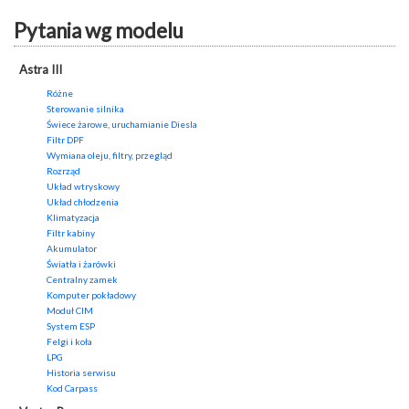
Pytania wg modelu
Astra III
Różne
Sterowanie silnika
Świece żarowe, uruchamianie Diesla
Filtr DPF
Wymiana oleju, filtry, przegląd
Rozrząd
Układ wtryskowy
Układ chłodzenia
Klimatyzacja
Filtr kabiny
Akumulator
Światła i żarówki
Centralny zamek
Komputer pokładowy
Moduł CIM
System ESP
Felgi i koła
LPG
Historia serwisu
Kod Carpass