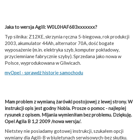
Jaka to wersja Agili: W0L0HAF683xxxxxxx?
Typ silnika: Z12XE, skrzynia ręczna 5-biegowa, rok produkcji
2003, akumulator 44Ah, alternator 70A, dość bogate
wyposażenie (m.in. elektryka szyb, komputer pokładowy,
przyciemniane fabrycznie szyby). Sprzedana jako nowa w
Polsce, wyprodukowana w Gliwicach.
myOpel - sprawdź historię samochodu
Mam problem z wymianą żarówki postojowej z lewej strony. W
instrukcji opis jest godny Nobla. Prosze o pomoc - najlepiej
rysunek z opisem. Mijania wymieniłam bez problemu. Dziękuję.
Opel Agila B 1,2 2009 /nowa wersja/.
Nietstey nie posiadamy gotowej instrukcji, szukałem opcji
wymiany dla Agili-B w biuletynach serwisowych-bez skutku.