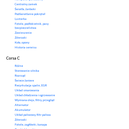
Centralny zamek
Światła, żarówki
Podświetlanie pokręteł
Lusterka
Fotele, podłokietnik, pasy
bezpieczeństwa
Zawieszenie
Zderzaki
Koła, opony
Historia serwisu
Corsa C
Różne
Sterowanie silnika
Rozrząd
Świece żarowe
Recyrkulacja spalin, EGR
Układ smarowania
Układ chłodzenia i ogrzewanie
Wymiana oleju, filtry, przegląd
Alternator
Akumulator
Układ paliwowy, filtr paliwa
Zderzaki
Fotele, zagłówki, kanapa