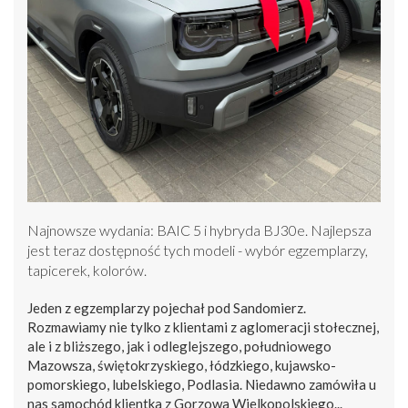
Najnowsze wydania: BAIC 5 i hybryda BJ30e. Najlepsza
jest teraz dostępność tych modeli - wybór egzemplarzy,
tapicerek, kolorów.
Jeden z egzemplarzy pojechał pod Sandomierz.
Rozmawiamy nie tylko z klientami z aglomeracji stołecznej,
ale i z bliższego, jak i odleglejszego, południowego
Mazowsza, świętokrzyskiego, łódzkiego, kujawsko-
pomorskiego, lubelskiego, Podlasia. Niedawno zamówiła u
nas samochód klientka z Gorzowa Wielkopolskiego...