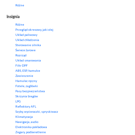
Różne
Insignia
Różne
Przegląd okresowy, jaki olej
Układ paliwowy
Układ chłodzenia
Sterowanie silnika
Świece żarowe
Rozrząd
Układ smarowania
Filtr DPF
ABS, ESP, hamulce
Zawieszenie
Hamulec ręczny
Fotele, zagłówki
Pasy bezpieczeństwa
Skrzynia biegów
LPG
Reflektory AFL
Szyby, wycieraczki, spryskiwacz
Klimatyzacja
Nawigacja, audio
Elektronika pokładowa
Zegary, podświetlenie