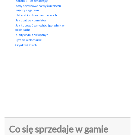
Kontrolki - co oznaczają?
Kody serwisowe na wyświetlaczu
między zegarami
Usterki klocków hamulcowych
Jak dbać o akumulator
Jak kupować samochód (poradnik w
odcinkach)
Kiedy wymienić opony?
Pytania o blacharkę
Ocynk w Oplach
Co się sprzedaje w gamie