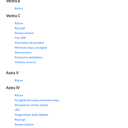
Vectra B
Różne
Vectra C
Różne
Rozrząd
Świece żarowe
Filtr DPF
Alternator, akumulator
Wymiana oleju, przegląd
Zawieszenie
Komputer pokładowy
Historia serwisu
Astra V
Różne
Astra IV
Różne
Przegląd okresowy, wymiana oleju
Sterowanie silnika, obroty
LPG
Diagnostyka, kody błędów
Rozrząd
Świece żarowe