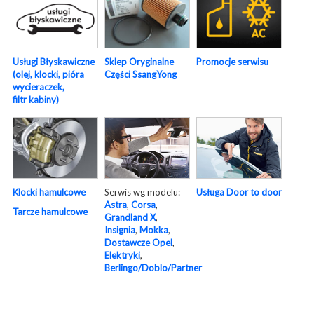
Usługi Błyskawiczne
Sklep Oryginalne
Promocje serwisu
(olej, klocki, pióra
Części SsangYong
wycieraczek,
filtr kabiny)
Serwis wg modelu:
Usługa Door to door
Klocki hamulcowe
Astra
,
Corsa
,
Tarcze hamulcowe
Grandland X
,
Insignia
,
Mokka
,
Dostawcze Opel
,
Elektryki
,
Berlingo/Doblo/Partner