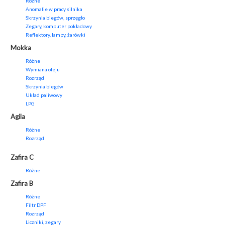
Różne
Anomalie w pracy silnika
Skrzynia biegów, sprzęgło
Zegary, komputer pokładowy
Reflektory, lampy, żarówki
Mokka
Różne
Wymiana oleju
Rozrząd
Skrzynia biegów
Układ paliwowy
LPG
Agila
Różne
Rozrząd
Zafira C
Różne
Zafira B
Różne
Filtr DPF
Rozrząd
Liczniki, zegary