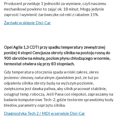
Producent przwiduje 3 jednostki za wymiane, czyli naszemu
mechanikowi powinno to zająć ok. 18 minut. Mogę jedynie
zaprosić i wymienić żaróweczke od reki z rabatem 15%.
Żarówki w sklepie Dixi-Car
Opel Agila 1,3 CDTI przy spadku temperatury zewnętrznej
poniżej 4 stopni Cencjusza obroty silnika na postoju rosną do
900 obrotów na minutę, poziom płynu chłodzącego w normie,
termostat otwiera się przy 83 stopniach.
Gdy temperatura otoczenia spada w niski zakres, okres
jesienno-zimowy, naturalnym zjawiskiem jest, że tuż po
odpaleniu silnika obroty będą na wyższym poziomie,
zwiększona jest dawka paliwa, aby silnik pracował stabilnie,
osiągnął temp. roboczą. Jeśli Pana coś niepokoi, zapraszamy na
badanie komputerowe Tech-2, gdzie testerem sprawdzimy kody
błedów, parametry osprzętu silnika.
Diagnostyka Tech 2 / MDI w serwisie Dixi-Car