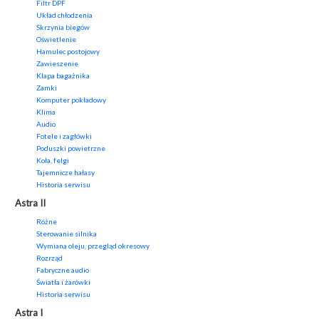
Filtr DPF
Układ chłodzenia
Skrzynia biegów
Oświetlenie
Hamulec postojowy
Zawieszenie
Klapa bagażnika
Zamki
Komputer pokładowy
Klima
Audio
Fotele i zagłówki
Poduszki powietrzne
Koła, felgi
Tajemnicze hałasy
Historia serwisu
Astra II
Różne
Sterowanie silnika
Wymiana oleju, przegląd okresowy
Rozrząd
Fabryczne audio
Światła i żarówki
Historia serwisu
Astra I