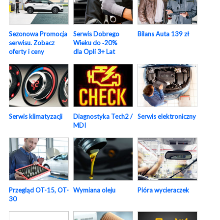
Sezonowa Promocja
Serwis Dobrego
Bilans Auta 139 zł
serwisu. Zobacz
Wieku do ‑20%
oferty i ceny
dla Opli 3+ Lat
Serwis elektroniczny
Serwis klimatyzacji
Diagnostyka Tech2 /
MDI
Pióra wycieraczek
Przegląd OT-15, OT-
Wymiana oleju
30