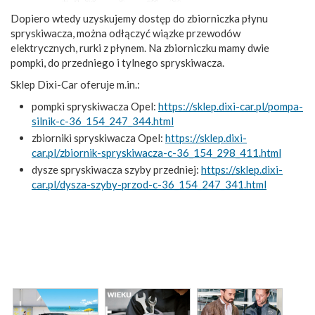
Dopiero wtedy uzyskujemy dostęp do zbiorniczka płynu
spryskiwacza, można odłączyć wiązke przewodów
elektrycznych, rurki z płynem. Na zbiorniczku mamy dwie
pompki, do przedniego i tylnego spryskiwacza.
Sklep Dixi-Car oferuje m.in.:
pompki spryskiwacza Opel:
https://sklep.dixi-car.pl/pompa-
silnik-c-36_154_247_344.html
zbiorniki spryskiwacza Opel:
https://sklep.dixi-
car.pl/zbiornik-spryskiwacza-c-36_154_298_411.html
dysze spryskiwacza szyby przedniej:
https://sklep.dixi-
car.pl/dysza-szyby-przod-c-36_154_247_341.html