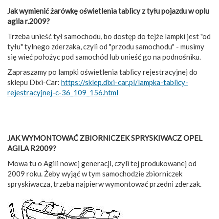
Jak wymienić żarówkę oświetlenia tablicy z tyłu pojazdu w oplu
agila r.2009?
Trzeba unieść tył samochodu, bo dostęp do tejże lampki jest "od
tyłu" tylnego zderzaka, czyli od "przodu samochodu" - musimy
się wieć położyc pod samochód lub unieść go na podnośniku.
Zapraszamy po lampki oświetlenia tablicy rejestracyjnej do
sklepu Dixi-Car:
https://sklep.dixi-car.pl/lampka-tablicy-
rejestracyjnej-c-36_109_156.html
JAK WYMONTOWAĆ ZBIORNICZEK SPRYSKIWACZ OPEL
AGILA R2009?
Mowa tu o Agili nowej generacji, czyli tej produkowanej od
2009 roku. Żeby wyjąć w tym samochodzie zbiorniczek
spryskiwacza, trzeba najpierw wymontować przedni zderzak.