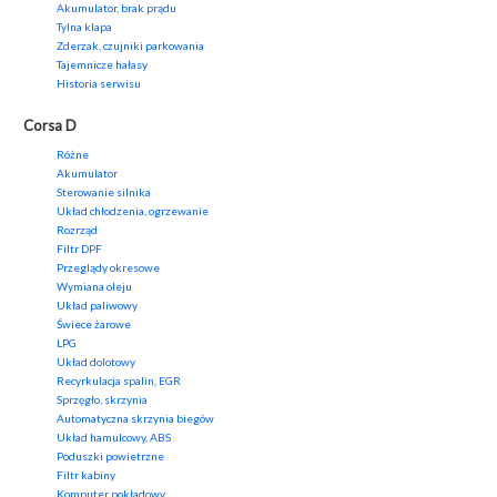
Akumulator, brak prądu
Tylna klapa
Zderzak, czujniki parkowania
Tajemnicze hałasy
Historia serwisu
Corsa D
Różne
Akumulator
Sterowanie silnika
Układ chłodzenia, ogrzewanie
Rozrząd
Filtr DPF
Przeglądy okresowe
Wymiana oleju
Układ paliwowy
Świece żarowe
LPG
Układ dolotowy
Recyrkulacja spalin, EGR
Sprzęgło, skrzynia
Automatyczna skrzynia biegów
Układ hamulcowy, ABS
Poduszki powietrzne
Filtr kabiny
Komputer pokładowy