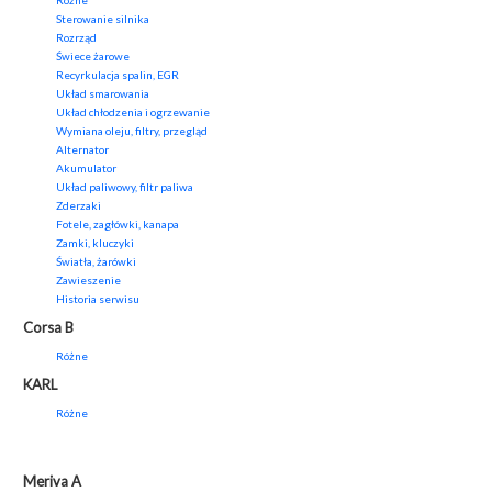
Różne
Sterowanie silnika
Rozrząd
Świece żarowe
Recyrkulacja spalin, EGR
Układ smarowania
Układ chłodzenia i ogrzewanie
Wymiana oleju, filtry, przegląd
Alternator
Akumulator
Układ paliwowy, filtr paliwa
Zderzaki
Fotele, zagłówki, kanapa
Zamki, kluczyki
Światła, żarówki
Zawieszenie
Historia serwisu
Corsa B
Różne
KARL
Różne
Meriva A