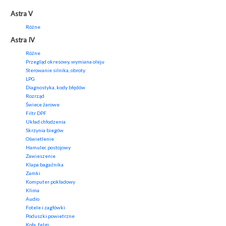
Astra V
Różne
Astra IV
Różne
Przegląd okresowy, wymiana oleju
Sterowanie silnika, obroty
LPG
Diagnostyka, kody błędów
Rozrząd
Świece żarowe
Filtr DPF
Układ chłodzenia
Skrzynia biegów
Oświetlenie
Hamulec postojowy
Zawieszenie
Klapa bagażnika
Zamki
Komputer pokładowy
Klima
Audio
Fotele i zagłówki
Poduszki powietrzne
Koła, felgi