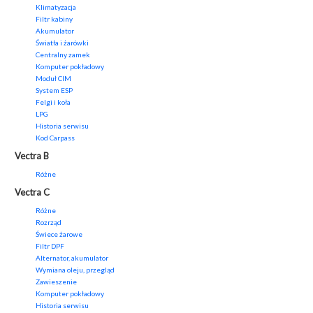
Klimatyzacja
Filtr kabiny
Akumulator
Światła i żarówki
Centralny zamek
Komputer pokładowy
Moduł CIM
System ESP
Felgi i koła
LPG
Historia serwisu
Kod Carpass
Vectra B
Różne
Vectra C
Różne
Rozrząd
Świece żarowe
Filtr DPF
Alternator, akumulator
Wymiana oleju, przegląd
Zawieszenie
Komputer pokładowy
Historia serwisu