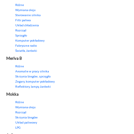
Różne
Wymiana oleju
Sterowanie silnika
Filtr paliwa
Układ chłodzenia
Rozrząd
Sprzęgło
Komputer pokładowy
Fabryczne radio
Światła, żarówki
Meriva B
Różne
Anomalie w pracy silnika
Skrzynia biegów, sprzęgło
Zegary, komputer pokładowy
Reflektory, lampy, żarówki
Mokka
Różne
Wymiana oleju
Rozrząd
Skrzynia biegów
Układ paliwowy
LPG