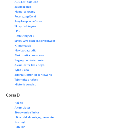
ABS, ESP, hamulce
Zawieszenie
Hamulec ręczny
Fotele, zagłówki
Pasy bezpieczeństwa
Skrzynia biegów
LPG
Reflektory AFL
Szyby, wycieraczki, spryskiwacz
Klimatyzacja
Nawigacja, audio
Elektronika pokładowa
Zegary, podświetlenie
Akumulator, brak prądu
Tylna klapa
Zderzak, czujniki parkowania
Tajemnicze hałasy
Historia serwisu
Corsa D
Różne
Akumulator
Sterowanie silnika
Układ chłodzenia, ogrzewanie
Rozrząd
Filtr DPF