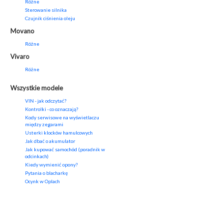
Różne
Sterowanie silnika
Czujnik ciśnienia oleju
Movano
Różne
Vivaro
Różne
Wszystkie modele
VIN - jak odczytać?
Kontrolki - co oznaczają?
Kody serwisowe na wyświetlaczu
między zegarami
Usterki klocków hamulcowych
Jak dbać o akumulator
Jak kupować samochód (poradnik w
odcinkach)
Kiedy wymienić opony?
Pytania o blacharkę
Ocynk w Oplach