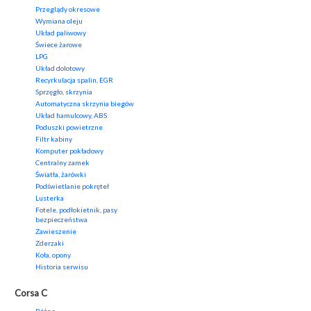
Przeglądy okresowe
Wymiana oleju
Układ paliwowy
Świece żarowe
LPG
Układ dolotowy
Recyrkulacja spalin, EGR
Sprzęgło, skrzynia
Automatyczna skrzynia biegów
Układ hamulcowy, ABS
Poduszki powietrzne
Filtr kabiny
Komputer pokładowy
Centralny zamek
Światła, żarówki
Podświetlanie pokręteł
Lusterka
Fotele, podłokietnik, pasy
bezpieczeństwa
Zawieszenie
Zderzaki
Koła, opony
Historia serwisu
Corsa C