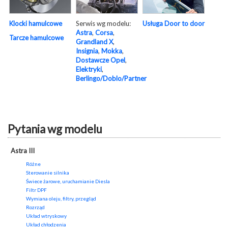
Serwis wg modelu:
Usługa Door to door
Klocki hamulcowe
Astra
,
Corsa
,
Tarcze hamulcowe
Grandland X
,
Insignia
,
Mokka
,
Dostawcze Opel
,
Elektryki
,
Berlingo/Doblo/Partner
Pytania wg modelu
Astra III
Różne
Sterowanie silnika
Świece żarowe, uruchamianie Diesla
Filtr DPF
Wymiana oleju, filtry, przegląd
Rozrząd
Układ wtryskowy
Układ chłodzenia