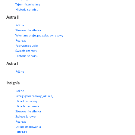
Tajemnicze hałasy
Historia serwisu
Astra II
Różne
Sterowanie silnika
Wymiana oleju, przegląd okresowy
Rozrząd
Fabryczne audio
Światła i żarówki
Historia serwisu
Astra I
Różne
Insignia
Różne
Przegląd okresowy, jaki olej
Układ paliwowy
Układ chłodzenia
Sterowanie silnika
Świece żarowe
Rozrząd
Układ smarowania
Filtr DPF