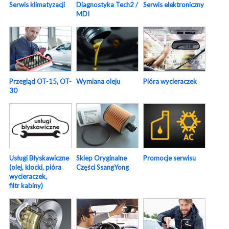
Serwis elektroniczny
Serwis klimatyzacji
Diagnostyka Tech2 /
MDI
Pióra wycieraczek
Przegląd OT-15, OT-
Wymiana oleju
30
Usługi Błyskawiczne
Sklep Oryginalne
Promocje serwisu
(olej, klocki, pióra
Części SsangYong
wycieraczek,
filtr kabiny)