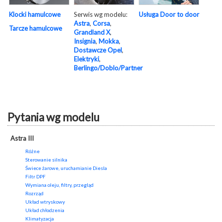
Serwis wg modelu:
Usługa Door to door
Klocki hamulcowe
Astra
,
Corsa
,
Tarcze hamulcowe
Grandland X
,
Insignia
,
Mokka
,
Dostawcze Opel
,
Elektryki
,
Berlingo/Doblo/Partner
Pytania wg modelu
Astra III
Różne
Sterowanie silnika
Świece żarowe, uruchamianie Diesla
Filtr DPF
Wymiana oleju, filtry, przegląd
Rozrząd
Układ wtryskowy
Układ chłodzenia
Klimatyzacja