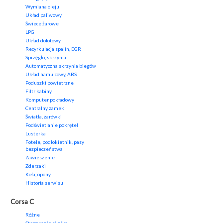
Wymiana oleju
Układ paliwowy
Świece żarowe
LPG
Układ dolotowy
Recyrkulacja spalin, EGR
Sprzęgło, skrzynia
Automatyczna skrzynia biegów
Układ hamulcowy, ABS
Poduszki powietrzne
Filtr kabiny
Komputer pokładowy
Centralny zamek
Światła, żarówki
Podświetlanie pokręteł
Lusterka
Fotele, podłokietnik, pasy
bezpieczeństwa
Zawieszenie
Zderzaki
Koła, opony
Historia serwisu
Corsa C
Różne