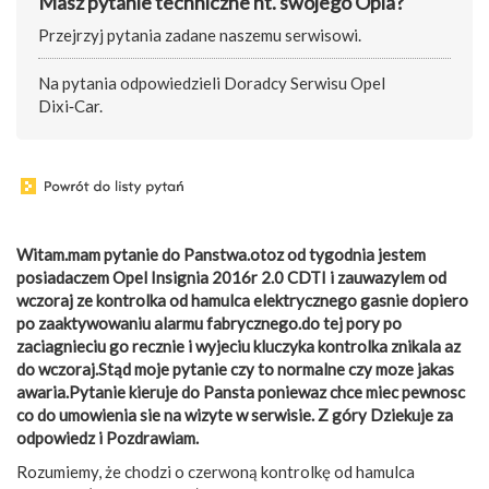
Masz pytanie techniczne nt. swojego Opla?
Przejrzyj pytania zadane naszemu serwisowi.
Na pytania odpowiedzieli Doradcy Serwisu Opel
Dixi‑Car.
Witam.mam pytanie do Panstwa.otoz od tygodnia jestem
posiadaczem Opel Insignia 2016r 2.0 CDTI i zauwazylem od
wczoraj ze kontrolka od hamulca elektrycznego gasnie dopiero
po zaaktywowaniu alarmu fabrycznego.do tej pory po
zaciagnieciu go recznie i wyjeciu kluczyka kontrolka znikala az
do wczoraj.Stąd moje pytanie czy to normalne czy moze jakas
awaria.Pytanie kieruje do Pansta poniewaz chce miec pewnosc
co do umowienia sie na wizyte w serwisie. Z góry Dziekuje za
odpowiedz i Pozdrawiam.
Rozumiemy, że chodzi o czerwoną kontrolkę od hamulca