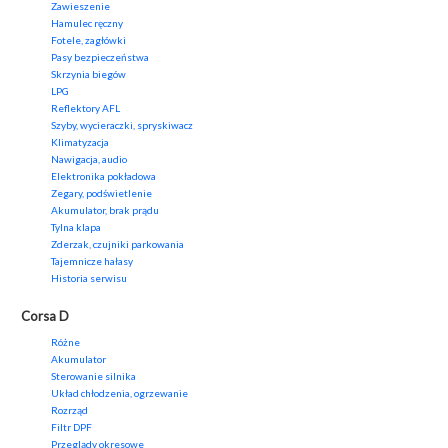
Zawieszenie
Hamulec ręczny
Fotele, zagłówki
Pasy bezpieczeństwa
Skrzynia biegów
LPG
Reflektory AFL
Szyby, wycieraczki, spryskiwacz
Klimatyzacja
Nawigacja, audio
Elektronika pokładowa
Zegary, podświetlenie
Akumulator, brak prądu
Tylna klapa
Zderzak, czujniki parkowania
Tajemnicze hałasy
Historia serwisu
Corsa D
Różne
Akumulator
Sterowanie silnika
Układ chłodzenia, ogrzewanie
Rozrząd
Filtr DPF
Przeglądy okresowe