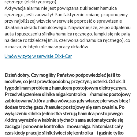
ręcznego (elektrycznego).
Aktywacja alarmu nie jest powiązana z układem hamulca
ręcznego, jeśli zauważył Pan faktycznie zmianę, proponujemy
przy najbliższej wizycie w serwisie poprosić o sprawdzenie
działania układu hamulcowego. Najważniejsze, że po odpaleniu
auta i spuszczeniu silnika hamulca ręcznego, lampki się nie palą
na desce rozdzielczej (m.in. czerwona od hamulca ręcznego), co
oznacza, że błędu nie ma w pracy układów.
Umów wizytę w serwisie Dixi-Car
Dzień dobry. Czy mogliby Państwo podpowiedzieć jeśli to
możliwe, co jest prawdopodobną przyczyną usterki. Od ok. 3
tygodni mam problem z hamulcem postojowym elektrycznym.
Przed włączeniem silnika miga kontrolka /hamulec postojowy
zablokowany/, która znika wówczas gdy włączę pierwszy bieg i
dodam trochę gazu /hamulec postojowy się sam zwalnia. Po
wyłączeniu silnika jednostka sterują hamulca postojowego
/którą wyraźnie w kabinie słychać/ sama automatycznie się
zaciąga i ponownie kontrolka znowu miga. Natomiast cały
czas kiedy pracuje silnik świeci się kontrolka i gaśnie tylko