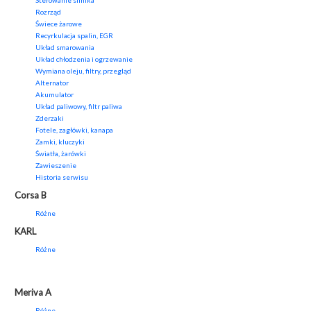
Sterowanie silnika
Rozrząd
Świece żarowe
Recyrkulacja spalin, EGR
Układ smarowania
Układ chłodzenia i ogrzewanie
Wymiana oleju, filtry, przegląd
Alternator
Akumulator
Układ paliwowy, filtr paliwa
Zderzaki
Fotele, zagłówki, kanapa
Zamki, kluczyki
Światła, żarówki
Zawieszenie
Historia serwisu
Corsa B
Różne
KARL
Różne
Meriva A
Różne