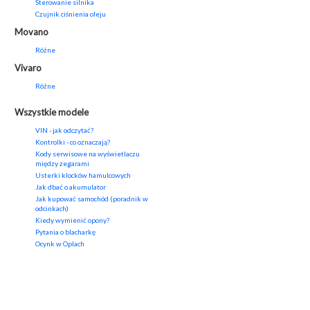
Sterowanie silnika
Czujnik ciśnienia oleju
Movano
Różne
Vivaro
Różne
Wszystkie modele
VIN - jak odczytać?
Kontrolki - co oznaczają?
Kody serwisowe na wyświetlaczu
między zegarami
Usterki klocków hamulcowych
Jak dbać o akumulator
Jak kupować samochód (poradnik w
odcinkach)
Kiedy wymienić opony?
Pytania o blacharkę
Ocynk w Oplach