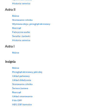
Historia serwisu
Astra II
Różne
Sterowanie silnika
Wymiana oleju, przegląd okresowy
Rozrząd
Fabryczne audio
Światła i żarówki
Historia serwisu
Astra I
Różne
Insignia
Różne
Przegląd okresowy, jaki olej
Układ paliwowy
Układ chłodzenia
Sterowanie silnika
Świece żarowe
Rozrząd
Układ smarowania
Filtr DPF
ABS, ESP, hamulce