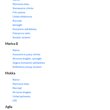
Wymiana oleju
Sterowanie silnika
Filtr paliwa
Układ chłodzenia
Rozrząd
Sprzęgło
Komputer pokładowy
Fabryczne radio
Światła, żarówki
Meriva B
Różne
Anomalie w pracy silnika
Skrzynia biegów, sprzęgło
Zegary, komputer pokładowy
Reflektory, lampy, żarówki
Mokka
Różne
Wymiana oleju
Rozrząd
Skrzynia biegów
Układ paliwowy
LPG
Agila