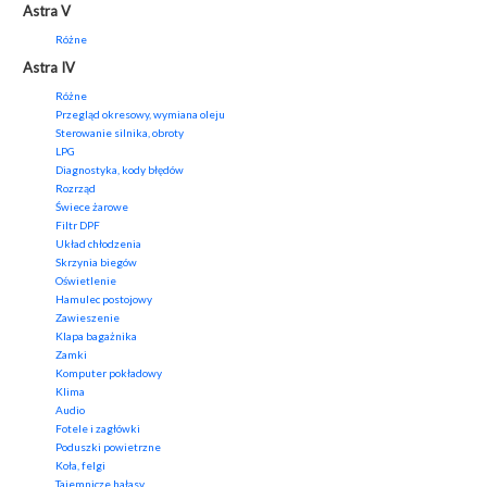
Astra V
Różne
Astra IV
Różne
Przegląd okresowy, wymiana oleju
Sterowanie silnika, obroty
LPG
Diagnostyka, kody błędów
Rozrząd
Świece żarowe
Filtr DPF
Układ chłodzenia
Skrzynia biegów
Oświetlenie
Hamulec postojowy
Zawieszenie
Klapa bagażnika
Zamki
Komputer pokładowy
Klima
Audio
Fotele i zagłówki
Poduszki powietrzne
Koła, felgi
Tajemnicze hałasy