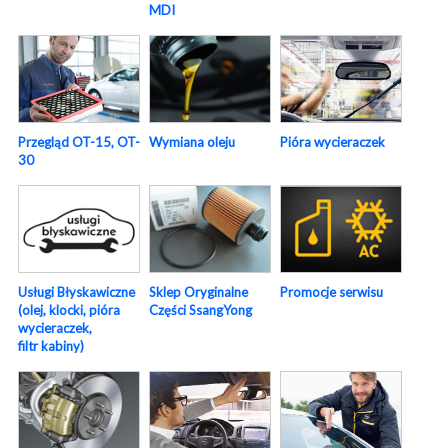
MDI
Pióra wycieraczek
Przegląd OT-15, OT-
Wymiana oleju
30
Usługi Błyskawiczne
Sklep Oryginalne
Promocje serwisu
(olej, klocki, pióra
Części SsangYong
wycieraczek,
filtr kabiny)