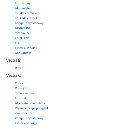
Filtr kabiny
Akumulator
Światła i żarówki
Centralny zamek
Komputer pokładowy
Moduł CIM
System ESP
Felgi i koła
LPG
Historia serwisu
Kod Carpass
Vectra B
Różne
Vectra C
Różne
Rozrząd
Świece żarowe
Filtr DPF
Alternator, akumulator
Wymiana oleju, przegląd
Zawieszenie
Komputer pokładowy
Historia serwisu