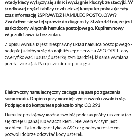
wtedy kiedy wyłączy się silnik i wyciągnie kluczyk ze stacyjki. W
środkowej części tablicy rozdzielczej komputer pokazuje cały
czas informację ?SPRAWDŹ HAMULEC POSTOJOWY?
Zwróciłem się w tej sprawie do diagnosty. Stwierdził on, że jest
uszkodzony włącznik hamulca postojowego. Kupiłem nowy
włącznik i awaria bez zmian.
Z opisu wynika iż jest niesprawny układ hamulca postojowego -
najlepiej udałbym się do najbliższego serwisu ASO OPEL, aby
zweryfikować i usunąć usterkę, tym bardziej, iż sama wymiana
przełącznika jak Pan pisze nic nie pomogła.
Elektryczny hamulec ręczny zaciąga się sam po zgaszenia
samochodu. Dopiero przy mocniejszym ruszaniu zwalnia się.
Podpięcie do komputera pokazało błąd CO 293
Hamulec postojowy można zwolnić podczas próby ruszenia (co
się dzieje u pana) lub włacznikiem . Nie wiem w czym jest
problem . Tylko diagnostyka w ASO orginalnym testerem
pozwoli dobrze odczytać kody usterek.