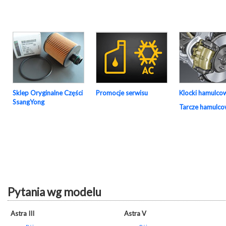
Sklep Oryginalne Części
Promocje serwisu
Klocki hamulco
SsangYong
Tarcze hamulc
Pytania wg modelu
Astra III
Astra V