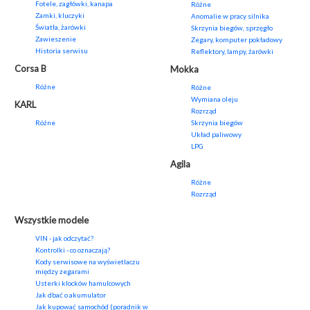
Fotele, zagłówki, kanapa
Różne
Zamki, kluczyki
Anomalie w pracy silnika
Światła, żarówki
Skrzynia biegów, sprzęgło
Zawieszenie
Zegary, komputer pokładowy
Historia serwisu
Reflektory, lampy, żarówki
Corsa B
Mokka
Różne
Różne
Wymiana oleju
KARL
Rozrząd
Różne
Skrzynia biegów
Układ paliwowy
LPG
Agila
Różne
Rozrząd
Wszystkie modele
VIN - jak odczytać?
Kontrolki - co oznaczają?
Kody serwisowe na wyświetlaczu
między zegarami
Usterki klocków hamulcowych
Jak dbać o akumulator
Jak kupować samochód (poradnik w