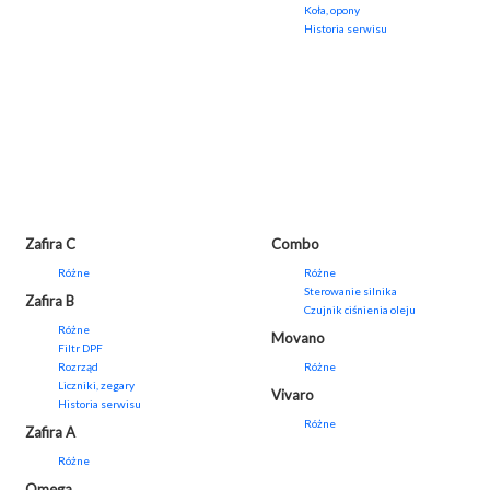
Koła, opony
Historia serwisu
Zafira C
Combo
Różne
Różne
Sterowanie silnika
Zafira B
Czujnik ciśnienia oleju
Różne
Movano
Filtr DPF
Rozrząd
Różne
Liczniki, zegary
Vivaro
Historia serwisu
Różne
Zafira A
Różne
Omega