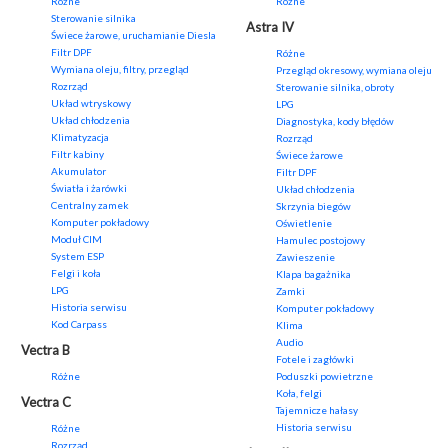
Różne
Różne
Sterowanie silnika
Astra IV
Świece żarowe, uruchamianie Diesla
Filtr DPF
Różne
Wymiana oleju, filtry, przegląd
Przegląd okresowy, wymiana oleju
Rozrząd
Sterowanie silnika, obroty
Układ wtryskowy
LPG
Układ chłodzenia
Diagnostyka, kody błędów
Klimatyzacja
Rozrząd
Filtr kabiny
Świece żarowe
Akumulator
Filtr DPF
Światła i żarówki
Układ chłodzenia
Centralny zamek
Skrzynia biegów
Komputer pokładowy
Oświetlenie
Moduł CIM
Hamulec postojowy
System ESP
Zawieszenie
Felgi i koła
Klapa bagażnika
LPG
Zamki
Historia serwisu
Komputer pokładowy
Kod Carpass
Klima
Audio
Vectra B
Fotele i zagłówki
Różne
Poduszki powietrzne
Koła, felgi
Vectra C
Tajemnicze hałasy
Historia serwisu
Różne
Rozrząd