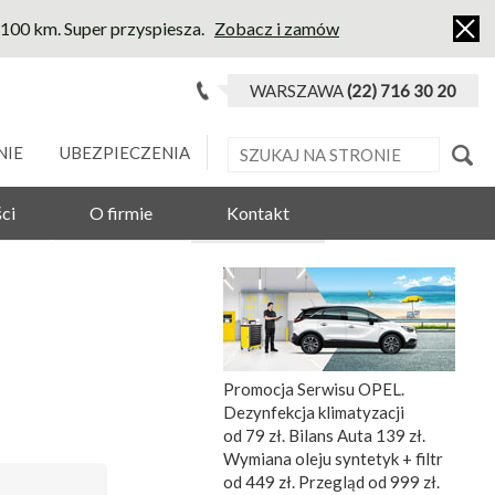
l/100 km. Super przyspiesza.
Zobacz i zamów
WARSZAWA
(22) 716 30 20
NIE
UBEZPIECZENIA
ci
O firmie
Kontakt
Promocja Serwisu OPEL.
Dezynfekcja klimatyzacji
od 79 zł. Bilans Auta 139 zł.
Wymiana oleju syntetyk + filtr
od 449 zł. Przegląd od 999 zł.