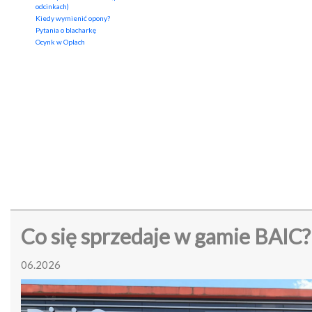
odcinkach)
Kiedy wymienić opony?
Pytania o blacharkę
Ocynk w Oplach
Co się sprzedaje w gamie BAIC?
06.2026