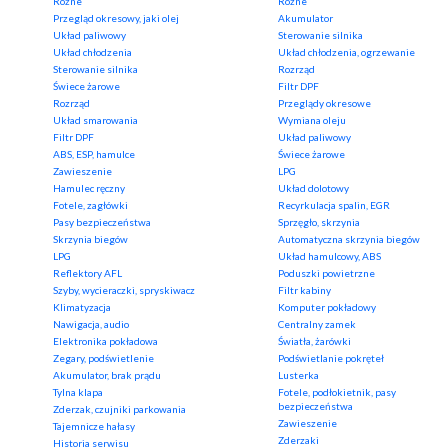
Różne
Różne
Przegląd okresowy, jaki olej
Akumulator
Układ paliwowy
Sterowanie silnika
Układ chłodzenia
Układ chłodzenia, ogrzewanie
Sterowanie silnika
Rozrząd
Świece żarowe
Filtr DPF
Rozrząd
Przeglądy okresowe
Układ smarowania
Wymiana oleju
Filtr DPF
Układ paliwowy
ABS, ESP, hamulce
Świece żarowe
Zawieszenie
LPG
Hamulec ręczny
Układ dolotowy
Fotele, zagłówki
Recyrkulacja spalin, EGR
Pasy bezpieczeństwa
Sprzęgło, skrzynia
Skrzynia biegów
Automatyczna skrzynia biegów
LPG
Układ hamulcowy, ABS
Reflektory AFL
Poduszki powietrzne
Szyby, wycieraczki, spryskiwacz
Filtr kabiny
Klimatyzacja
Komputer pokładowy
Nawigacja, audio
Centralny zamek
Elektronika pokładowa
Światła, żarówki
Zegary, podświetlenie
Podświetlanie pokręteł
Akumulator, brak prądu
Lusterka
Tylna klapa
Fotele, podłokietnik, pasy
bezpieczeństwa
Zderzak, czujniki parkowania
Zawieszenie
Tajemnicze hałasy
Zderzaki
Historia serwisu