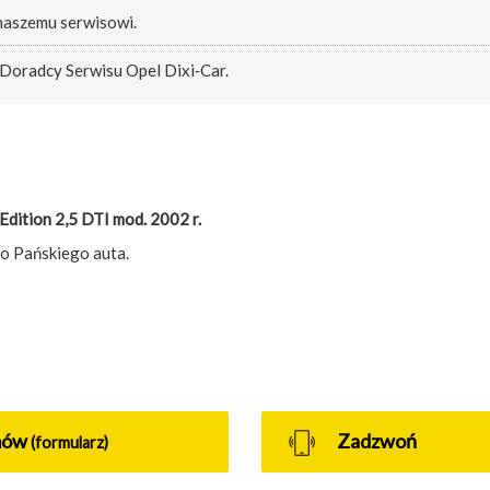
 naszemu serwisowi.
 Doradcy Serwisu Opel Dixi‑Car.
Edition 2,5 DTI mod. 2002 r.
do Pańskiego auta.
mów
Zadzwoń
(formularz)