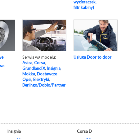
wycieraczek,
filtr kabiny)
Serwis wg modelu:
Usługa Door to door
we
Astra
,
Corsa
,
owe
Grandland X
,
Insignia
,
Mokka
,
Dostawcze
Opel
,
Elektryki
,
Berlingo/Doblo/Partner
Insignia
Corsa D