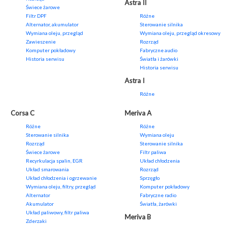
Astra II
Świece żarowe
Filtr DPF
Różne
Alternator, akumulator
Sterowanie silnika
Wymiana oleju, przegląd
Wymiana oleju, przegląd okresowy
Zawieszenie
Rozrząd
Komputer pokładowy
Fabryczne audio
Historia serwisu
Światła i żarówki
Historia serwisu
Astra I
Różne
Corsa C
Meriva A
Różne
Różne
Sterowanie silnika
Wymiana oleju
Rozrząd
Sterowanie silnika
Świece żarowe
Filtr paliwa
Recyrkulacja spalin, EGR
Układ chłodzenia
Układ smarowania
Rozrząd
Układ chłodzenia i ogrzewanie
Sprzęgło
Wymiana oleju, filtry, przegląd
Komputer pokładowy
Alternator
Fabryczne radio
Akumulator
Światła, żarówki
Układ paliwowy, filtr paliwa
Meriva B
Zderzaki