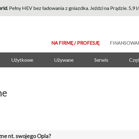
rid
. Pełny HEV bez ładowania z gniazdka. Jeździ na Prądzie. 5,9 
NA FIRMĘ / PROFESJĘ
FINANSOWA
Użytkowe
Używane
Serwis
Częś
ne
zne nt. swojego Opla?