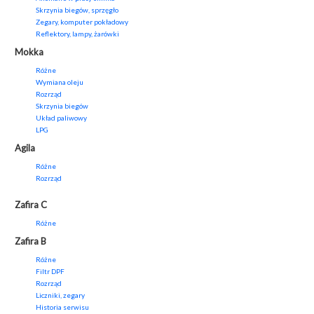
Skrzynia biegów, sprzęgło
Zegary, komputer pokładowy
Reflektory, lampy, żarówki
Mokka
Różne
Wymiana oleju
Rozrząd
Skrzynia biegów
Układ paliwowy
LPG
Agila
Różne
Rozrząd
Zafira C
Różne
Zafira B
Różne
Filtr DPF
Rozrząd
Liczniki, zegary
Historia serwisu