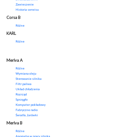
Zawieszenie
Historia serwisu
Corsa B
Różne
KARL
Różne
Meriva A
Różne
Wymiana oleju
Sterowanie silnika
Filtr paliwa
Układ chłodzenia
Rozrząd
Sprzęgło
Komputer pokładowy
Fabryczne radio
Światła, żarówki
Meriva B
Różne
Anomalie w pracy silnika