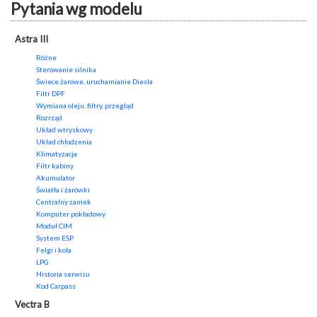
Pytania wg modelu
Astra III
Różne
Sterowanie silnika
Świece żarowe, uruchamianie Diesla
Filtr DPF
Wymiana oleju, filtry, przegląd
Rozrząd
Układ wtryskowy
Układ chłodzenia
Klimatyzacja
Filtr kabiny
Akumulator
Światła i żarówki
Centralny zamek
Komputer pokładowy
Moduł CIM
System ESP
Felgi i koła
LPG
Historia serwisu
Kod Carpass
Vectra B