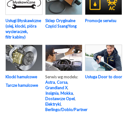
Usługi Błyskawiczne
Sklep Oryginalne
Promocje serwisu
(olej, klocki, pióra
Części SsangYong
wycieraczek,
filtr kabiny)
Serwis wg modelu:
Usługa Door to door
Klocki hamulcowe
Astra
,
Corsa
,
Tarcze hamulcowe
Grandland X
,
Insignia
,
Mokka
,
Dostawcze Opel
,
Elektryki
,
Berlingo/Doblo/Partner