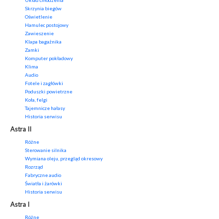
Układ chłodzenia
Skrzynia biegów
Oświetlenie
Hamulec postojowy
Zawieszenie
Klapa bagażnika
Zamki
Komputer pokładowy
Klima
Audio
Fotele i zagłówki
Poduszki powietrzne
Koła, felgi
Tajemnicze hałasy
Historia serwisu
Astra II
Różne
Sterowanie silnika
Wymiana oleju, przegląd okresowy
Rozrząd
Fabryczne audio
Światła i żarówki
Historia serwisu
Astra I
Różne