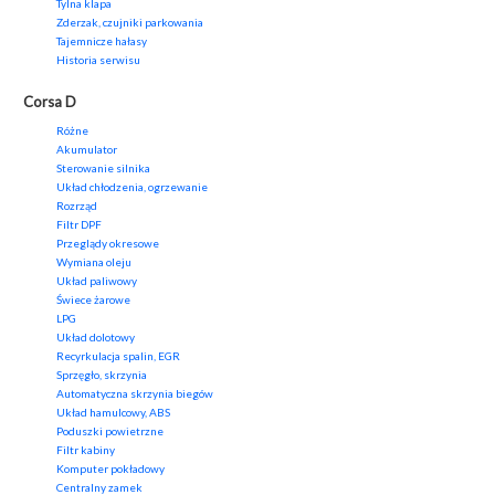
Tylna klapa
Zderzak, czujniki parkowania
Tajemnicze hałasy
Historia serwisu
Corsa D
Różne
Akumulator
Sterowanie silnika
Układ chłodzenia, ogrzewanie
Rozrząd
Filtr DPF
Przeglądy okresowe
Wymiana oleju
Układ paliwowy
Świece żarowe
LPG
Układ dolotowy
Recyrkulacja spalin, EGR
Sprzęgło, skrzynia
Automatyczna skrzynia biegów
Układ hamulcowy, ABS
Poduszki powietrzne
Filtr kabiny
Komputer pokładowy
Centralny zamek