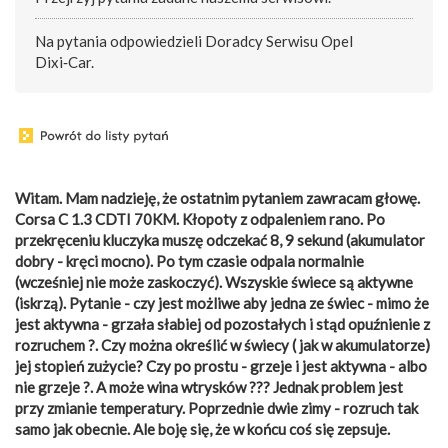
Na pytania odpowiedzieli Doradcy Serwisu Opel
Dixi‑Car.
Witam. Mam nadzieję, że ostatnim pytaniem zawracam głowę.
Corsa C 1.3 CDTI 70KM. Kłopoty z odpaleniem rano. Po
przekręceniu kluczyka muszę odczekać 8, 9 sekund (akumulator
dobry - kręci mocno). Po tym czasie odpala normalnie
(wcześniej nie może zaskoczyć). Wszyskie świece są aktywne
(iskrzą). Pytanie - czy jest możliwe aby jedna ze świec - mimo że
jest aktywna - grzała słabiej od pozostałych i stąd opuźnienie z
rozruchem ?. Czy można określić w świecy ( jak w akumulatorze)
jej stopień zużycie? Czy po prostu - grzeje i jest aktywna - albo
nie grzeje ?. A może wina wtrysków ??? Jednak problem jest
przy zmianie temperatury. Poprzednie dwie zimy - rozruch tak
samo jak obecnie. Ale boję się, że w końcu coś się zepsuje.