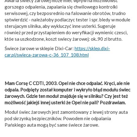
Awaria swiecy żarowej może mieć wpływ na możliwowsc
gorszego odpalenia, zapalania się chwilowego kontrolki
serwisowej, czy bezposrednio na falowanie obrotów, trudno
sptwierdzić - należałoby podlaczyc tester i spr. bledy w module
sterujacym silnika, aby wykluczyć inne usterki. Sugeruje
również przed przystapieniem do weryfikacji wymienic czesci,
któe sa uszkodzone, koszt swiecy żarowej: ok..90 zl brutto.
Świece żarowe w sklepie Dixi-Car:
https://sklep.dixi-
car.pl/swieca-zarowa-c-36_107_108.html
Mam Corsę C CDTI, 2003. Opel nie chce odpalać. Kręci, ale nie
odpala. Podpięty został komputer i wykryło błąd modułu świec
żarowych. Gdzie ten moduł znajduje się w silniku? Czy jest też
możliwość jakiejś innej usterki że Opel nie pali? Pozdrawiam.
Moduł świec żarowych jest zamontowany z lewej strony auta
pod skrzynką bezpieczników. Powodem nie odpalania
Pańskiego auta mogą być same świece żarowe.