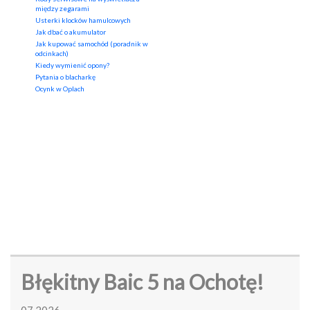
między zegarami
Usterki klocków hamulcowych
Jak dbać o akumulator
Jak kupować samochód (poradnik w
odcinkach)
Kiedy wymienić opony?
Pytania o blacharkę
Ocynk w Oplach
Błękitny Baic 5 na Ochotę!