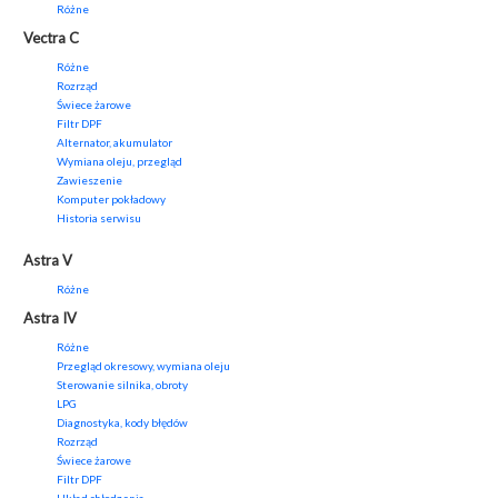
Różne
Vectra C
Różne
Rozrząd
Świece żarowe
Filtr DPF
Alternator, akumulator
Wymiana oleju, przegląd
Zawieszenie
Komputer pokładowy
Historia serwisu
Astra V
Różne
Astra IV
Różne
Przegląd okresowy, wymiana oleju
Sterowanie silnika, obroty
LPG
Diagnostyka, kody błędów
Rozrząd
Świece żarowe
Filtr DPF