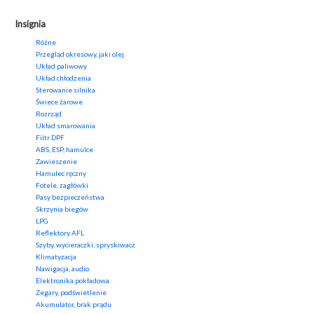
Insignia
Różne
Przegląd okresowy, jaki olej
Układ paliwowy
Układ chłodzenia
Sterowanie silnika
Świece żarowe
Rozrząd
Układ smarowania
Filtr DPF
ABS, ESP, hamulce
Zawieszenie
Hamulec ręczny
Fotele, zagłówki
Pasy bezpieczeństwa
Skrzynia biegów
LPG
Reflektory AFL
Szyby, wycieraczki, spryskiwacz
Klimatyzacja
Nawigacja, audio
Elektronika pokładowa
Zegary, podświetlenie
Akumulator, brak prądu