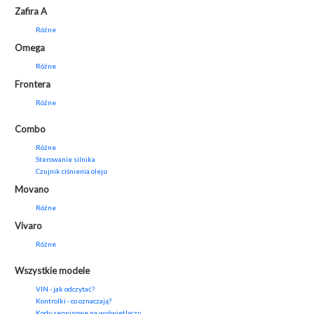
Zafira A
Różne
Omega
Różne
Frontera
Różne
Combo
Różne
Sterowanie silnika
Czujnik ciśnienia oleju
Movano
Różne
Vivaro
Różne
Wszystkie modele
VIN - jak odczytać?
Kontrolki - co oznaczają?
Kody serwisowe na wyświetlaczu