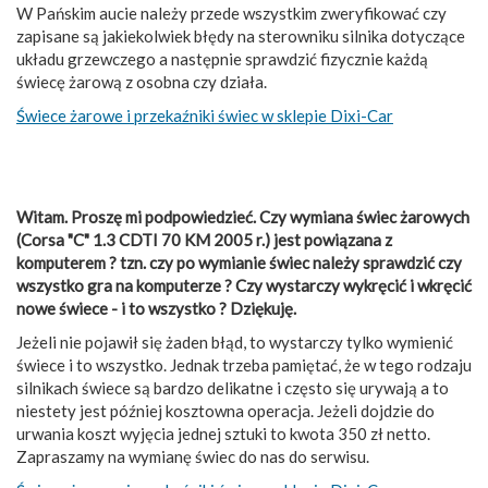
W Pańskim aucie należy przede wszystkim zweryfikować czy
zapisane są jakiekolwiek błędy na sterowniku silnika dotyczące
układu grzewczego a następnie sprawdzić fizycznie każdą
świecę żarową z osobna czy działa.
Świece żarowe i przekaźniki świec w sklepie Dixi-Car
Witam. Proszę mi podpowiedzieć. Czy wymiana świec żarowych
(Corsa "C" 1.3 CDTI 70 KM 2005 r.) jest powiązana z
komputerem ? tzn. czy po wymianie świec należy sprawdzić czy
wszystko gra na komputerze ? Czy wystarczy wykręcić i wkręcić
nowe świece - i to wszystko ? Dziękuję.
Jeżeli nie pojawił się żaden błąd, to wystarczy tylko wymienić
świece i to wszystko. Jednak trzeba pamiętać, że w tego rodzaju
silnikach świece są bardzo delikatne i często się urywają a to
niestety jest później kosztowna operacja. Jeżeli dojdzie do
urwania koszt wyjęcia jednej sztuki to kwota 350 zł netto.
Zapraszamy na wymianę świec do nas do serwisu.