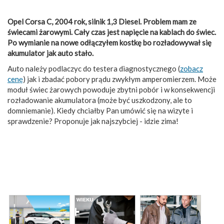
Opel Corsa C, 2004 rok, silnik 1,3 Diesel. Problem mam ze
świecami żarowymi. Cały czas jest napięcie na kablach do świec.
Po wymianie na nowe odłączyłem kostkę bo rozładowywał się
akumulator jak auto stało.
Auto należy podlaczyc do testera diagnostycznego (
zobacz
cenę
) jak i zbadać pobory prądu zwykłym amperomierzem. Może
moduł świec żarowych powoduje zbytni pobór i w konsekwencji
rozładowanie akumulatora (może być uszkodzony, ale to
domniemanie). Kiedy chciałby Pan umówić się na wizyte i
sprawdzenie? Proponuje jak najszybciej - idzie zima!