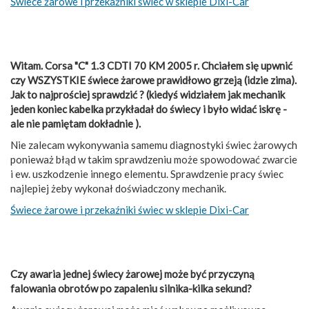
Świece żarowe i przekaźniki świec w sklepie Dixi-Car
Witam. Corsa "C" 1.3 CDTI 70 KM 2005 r. Chciałem się upwnić
czy WSZYSTKIE świece żarowe prawidłowo grzeją (idzie zima).
Jak to najprościej sprawdzić ? (kiedyś widziałem jak mechanik
jeden koniec kabelka przykładał do świecy i było widać iskrę -
ale nie pamiętam dokładnie ).
Nie zalecam wykonywania samemu diagnostyki świec żarowych
ponieważ błąd w takim sprawdzeniu może spowodować zwarcie
i ew. uszkodzenie innego elementu. Sprawdzenie pracy świec
najlepiej żeby wykonał doświadczony mechanik.
Świece żarowe i przekaźniki świec w sklepie Dixi-Car
Czy awaria jednej świecy żarowej może być przyczyną
falowania obrotów po zapaleniu silnika-kilka sekund?