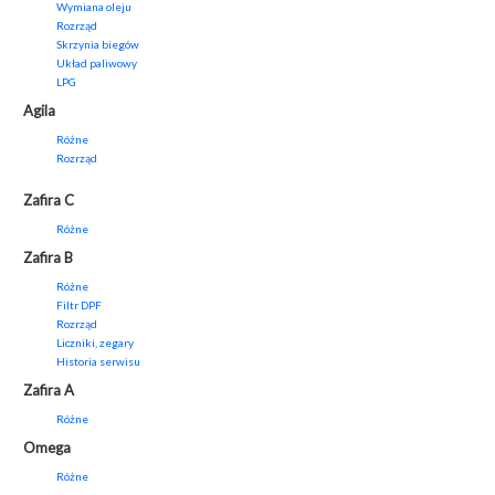
Wymiana oleju
Rozrząd
Skrzynia biegów
Układ paliwowy
LPG
Agila
Różne
Rozrząd
Zafira C
Różne
Zafira B
Różne
Filtr DPF
Rozrząd
Liczniki, zegary
Historia serwisu
Zafira A
Różne
Omega
Różne