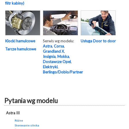
filtr kabiny)
Serwis wg modelu:
Usługa Door to door
Klocki hamulcowe
Astra
,
Corsa
,
Tarcze hamulcowe
Grandland X
,
Insignia
,
Mokka
,
Dostawcze Opel
,
Elektryki
,
Berlingo/Doblo/Partner
Pytania wg modelu
Astra III
Różne
Sterowanie silnika