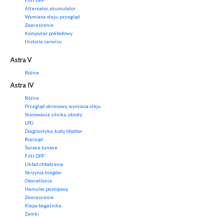
Filtr DPF
Alternator, akumulator
Wymiana oleju, przegląd
Zawieszenie
Komputer pokładowy
Historia serwisu
Astra V
Różne
Astra IV
Różne
Przegląd okresowy, wymiana oleju
Sterowanie silnika, obroty
LPG
Diagnostyka, kody błędów
Rozrząd
Świece żarowe
Filtr DPF
Układ chłodzenia
Skrzynia biegów
Oświetlenie
Hamulec postojowy
Zawieszenie
Klapa bagażnika
Zamki