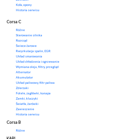
Koła, opony
Historia serwisu
Corsa C
Różne
Sterowanie silnika
Rozrząd
Świece żarowe
Recyrkulacja spalin, EGR
Układ smarowania
Układ chłodzenia i ogrzewanie
Wymiana oleju, filtry, przegląd
Alternator
Akumulator
Układ paliwowy, filtr paliwa
Zderzaki
Fotele, zagłówki, kanapa
Zamki, kluczyki
Światła, żarówki
Zawieszenie
Historia serwisu
Corsa B
Różne
KARL