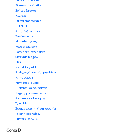
Układ chłodzenia
Sterowanie silnika
Świece żarowe
Rozrząd
Układ smarowania
Filtr DPF
ABS, ESP, hamulce
Zawieszenie
Hamulec ręczny
Fotele, zagłówki
Pasy bezpieczeństwa
Skrzynia biegów
LPG
Reflektory AFL
Szyby, wycieraczki, spryskiwacz
Klimatyzacja
Nawigacja, audio
Elektronika pokładowa
Zegary, podświetlenie
Akumulator, brak prądu
Tylna klapa
Zderzak, czujniki parkowania
Tajemnicze hałasy
Historia serwisu
Corsa D