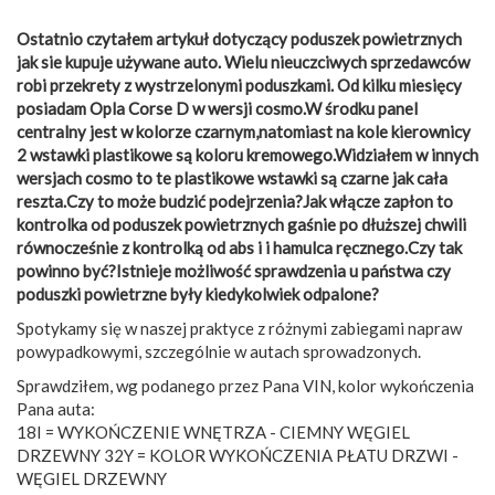
Ostatnio czytałem artykuł dotyczący poduszek powietrznych
jak sie kupuje używane auto. Wielu nieuczciwych sprzedawców
robi przekrety z wystrzelonymi poduszkami. Od kilku miesięcy
posiadam Opla Corse D w wersji cosmo.W środku panel
centralny jest w kolorze czarnym,natomiast na kole kierownicy
2 wstawki plastikowe są koloru kremowego.Widziałem w innych
wersjach cosmo to te plastikowe wstawki są czarne jak cała
reszta.Czy to może budzić podejrzenia?Jak włącze zapłon to
kontrolka od poduszek powietrznych gaśnie po dłuższej chwili
równocześnie z kontrolką od abs i i hamulca ręcznego.Czy tak
powinno być?Istnieje możliwość sprawdzenia u państwa czy
poduszki powietrzne były kiedykolwiek odpalone?
Spotykamy się w naszej praktyce z różnymi zabiegami napraw
powypadkowymi, szczególnie w autach sprowadzonych.
Sprawdziłem, wg podanego przez Pana VIN, kolor wykończenia
Pana auta:
18I = WYKOŃCZENIE WNĘTRZA - CIEMNY WĘGIEL
DRZEWNY 32Y = KOLOR WYKOŃCZENIA PŁATU DRZWI -
WĘGIEL DRZEWNY