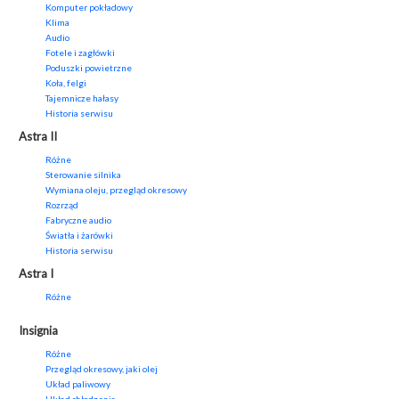
Komputer pokładowy
Klima
Audio
Fotele i zagłówki
Poduszki powietrzne
Koła, felgi
Tajemnicze hałasy
Historia serwisu
Astra II
Różne
Sterowanie silnika
Wymiana oleju, przegląd okresowy
Rozrząd
Fabryczne audio
Światła i żarówki
Historia serwisu
Astra I
Różne
Insignia
Różne
Przegląd okresowy, jaki olej
Układ paliwowy