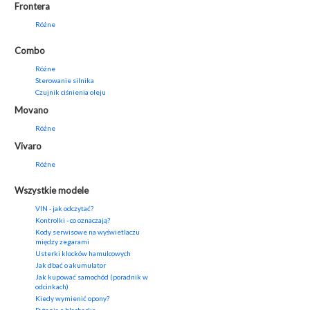
Frontera
Różne
Combo
Różne
Sterowanie silnika
Czujnik ciśnienia oleju
Movano
Różne
Vivaro
Różne
Wszystkie modele
VIN - jak odczytać?
Kontrolki - co oznaczają?
Kody serwisowe na wyświetlaczu
między zegarami
Usterki klocków hamulcowych
Jak dbać o akumulator
Jak kupować samochód (poradnik w
odcinkach)
Kiedy wymienić opony?