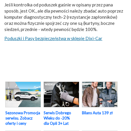
Jeśli kontrolka od poduszek gaśnie w opisany przez pana
sposób, jest OK., ale dla pewności należy zbadać auto poprzez
komputer diagnostyczny tech-2 (rezystancje zapłonników)
oraz można fizycznie spojrzeć czy one są (kurtyny, boczne
siedzeń, przednie - wtedy pewność będzie 100%.
Poduszki i Pasy bezpieczeństwa w sklepie Dixi-Car
Sezonowa Promocja
Serwis Dobrego
Bilans Auta 139 zł
serwisu. Zobacz
Wieku do ‑20%
oferty i ceny
dla Opli 3+ Lat