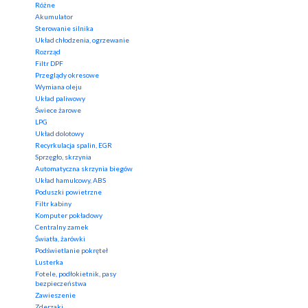
Różne
Akumulator
Sterowanie silnika
Układ chłodzenia, ogrzewanie
Rozrząd
Filtr DPF
Przeglądy okresowe
Wymiana oleju
Układ paliwowy
Świece żarowe
LPG
Układ dolotowy
Recyrkulacja spalin, EGR
Sprzęgło, skrzynia
Automatyczna skrzynia biegów
Układ hamulcowy, ABS
Poduszki powietrzne
Filtr kabiny
Komputer pokładowy
Centralny zamek
Światła, żarówki
Podświetlanie pokręteł
Lusterka
Fotele, podłokietnik, pasy
bezpieczeństwa
Zawieszenie
Zderzaki