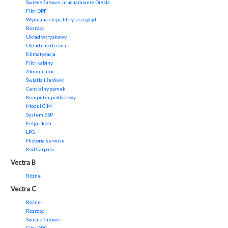
Świece żarowe, uruchamianie Diesla
Filtr DPF
Wymiana oleju, filtry, przegląd
Rozrząd
Układ wtryskowy
Układ chłodzenia
Klimatyzacja
Filtr kabiny
Akumulator
Światła i żarówki
Centralny zamek
Komputer pokładowy
Moduł CIM
System ESP
Felgi i koła
LPG
Historia serwisu
Kod Carpass
Vectra B
Różne
Vectra C
Różne
Rozrząd
Świece żarowe