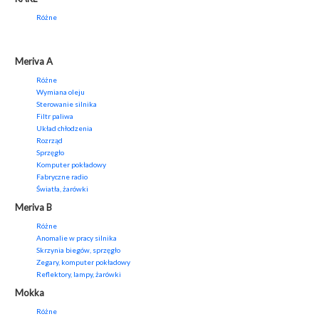
Różne
Meriva A
Różne
Wymiana oleju
Sterowanie silnika
Filtr paliwa
Układ chłodzenia
Rozrząd
Sprzęgło
Komputer pokładowy
Fabryczne radio
Światła, żarówki
Meriva B
Różne
Anomalie w pracy silnika
Skrzynia biegów, sprzęgło
Zegary, komputer pokładowy
Reflektory, lampy, żarówki
Mokka
Różne