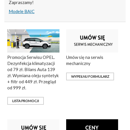
Zapraszamy!
Modele BAIC
Promocja Serwisu OPEL.
Umów się na serwis
Dezynfekcja klimatyzacji
mechaniczny
od 79 zł. Bilans Auta 139
zł. Wymiana oleju syntetyk
WYPEŁNIJ FORMULARZ
+ filtr od 449 zł. Przegląd
od 999 zł.
LISTA PROMOCJI