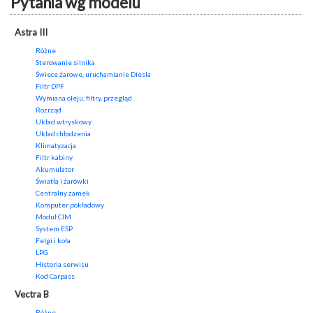
Pytania wg modelu
Astra III
Różne
Sterowanie silnika
Świece żarowe, uruchamianie Diesla
Filtr DPF
Wymiana oleju, filtry, przegląd
Rozrząd
Układ wtryskowy
Układ chłodzenia
Klimatyzacja
Filtr kabiny
Akumulator
Światła i żarówki
Centralny zamek
Komputer pokładowy
Moduł CIM
System ESP
Felgi i koła
LPG
Historia serwisu
Kod Carpass
Vectra B
Różne