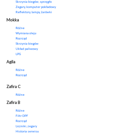
Skrzynia biegów, sprzęgło
Zegary, komputer pokładowy
Reflektory, lampy, żarówki
Mokka
Różne
Wymiana oleju
Rozrząd
Skrzynia biegów
Układ paliwowy
LPG
Agila
Różne
Rozrząd
Zafira C
Różne
Zafira B
Różne
Filtr DPF
Rozrząd
Liczniki, zegary
Historia serwisu