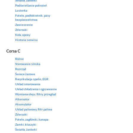
Światła, żarówki
Podświetlanie pokręteł
Lusterka
Fotele, podłokietnik, pasy
bezpieczeństwa
Zawieszenie
Zderzaki
Koła, opony
Historia serwisu
Corsa C
Różne
Sterowanie silnika
Rozrząd
Świece żarowe
Recyrkulacja spalin, EGR
Układ smarowania
Układ chłodzenia i ogrzewanie
Wymiana oleju, filtry, przegląd
Alternator
Akumulator
Układ paliwowy, filtr paliwa
Zderzaki
Fotele, zagłówki, kanapa
Zamki, kluczyki
Światła, żarówki