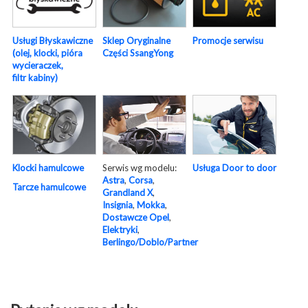
Usługi Błyskawiczne
Sklep Oryginalne
Promocje serwisu
(olej, klocki, pióra
Części SsangYong
wycieraczek,
filtr kabiny)
Serwis wg modelu:
Usługa Door to door
Klocki hamulcowe
Astra
,
Corsa
,
Tarcze hamulcowe
Grandland X
,
Insignia
,
Mokka
,
Dostawcze Opel
,
Elektryki
,
Berlingo/Doblo/Partner