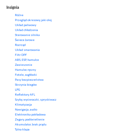
Insignia
Różne
Przegląd okresowy, jaki olej
Układ paliwowy
Układ chłodzenia
Sterowanie silnika
Świece żarowe
Rozrząd
Układ smarowania
Filtr DPF
ABS, ESP, hamulce
Zawieszenie
Hamulec ręczny
Fotele, zagłówki
Pasy bezpieczeństwa
Skrzynia biegów
LPG
Reflektory AFL
Szyby, wycieraczki, spryskiwacz
Klimatyzacja
Nawigacja, audio
Elektronika pokładowa
Zegary, podświetlenie
Akumulator, brak prądu
Tylna klapa