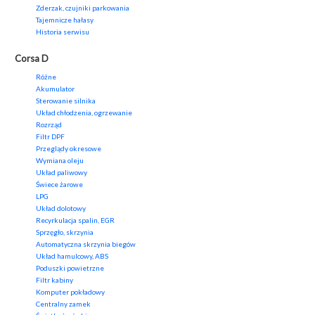
Zderzak, czujniki parkowania
Tajemnicze hałasy
Historia serwisu
Corsa D
Różne
Akumulator
Sterowanie silnika
Układ chłodzenia, ogrzewanie
Rozrząd
Filtr DPF
Przeglądy okresowe
Wymiana oleju
Układ paliwowy
Świece żarowe
LPG
Układ dolotowy
Recyrkulacja spalin, EGR
Sprzęgło, skrzynia
Automatyczna skrzynia biegów
Układ hamulcowy, ABS
Poduszki powietrzne
Filtr kabiny
Komputer pokładowy
Centralny zamek