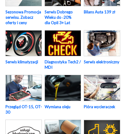
Sezonowa Promocja
Serwis Dobrego
Bilans Auta 139 zł
serwisu. Zobacz
Wieku do ‑20%
oferty i ceny
dla Opli 3+ Lat
Serwis elektroniczny
Serwis klimatyzacji
Diagnostyka Tech2 /
MDI
Pióra wycieraczek
Przegląd OT-15, OT-
Wymiana oleju
30