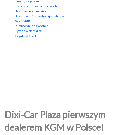
między zegarami
Usterki klocków hamulcowych
Jak dbać o akumulator
Jak kupować samochód (poradnik w
odcinkach)
Kiedy wymienić opony?
Pytania o blacharkę
Ocynk w Oplach
Dixi-Car Plaza pierwszym
dealerem KGM w Polsce!