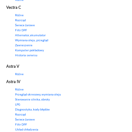
Vectra C
Różne
Rozrząd
Świece żarowe
Filtr DPF
Alternator, akumulator
Wymiana oleju, przegląd
Zawieszenie
Komputer pokładowy
Historia serwisu
Astra V
Różne
Astra IV
Różne
Przegląd okresowy, wymiana oleju
Sterowanie silnika, obroty
LPG
Diagnostyka, kody błędów
Rozrząd
Świece żarowe
Filtr DPF
Układ chłodzenia