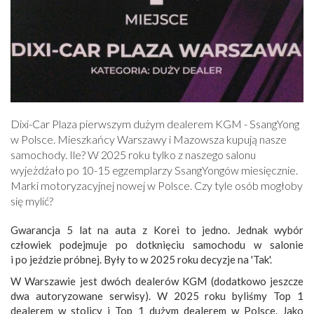
Dixi-Car Plaza pierwszym dużym dealerem KGM - SsangYong
w Polsce. Mieszkańcy Warszawy i Mazowsza kupują nasze
samochody. Ile? W 2025 roku tylko z naszego salonu
wyjeżdżało po 10-15 egzemplarzy SsangYongów miesięcznie.
Marki motoryzacyjnej nowej w Polsce. Czy tyle osób mogłoby
się mylić?
Gwarancja 5 lat na auta z Korei to jedno. Jednak wybór
człowiek podejmuje po dotknięciu samochodu w salonie
i po jeździe próbnej. Były to w 2025 roku decyzje na 'Tak'.
W Warszawie jest dwóch dealerów KGM (dodatkowo jeszcze
dwa autoryzowane serwisy). W 2025 roku byliśmy Top 1
dealerem w stolicy i Top 1 dużym dealerem w Polsce. Jako