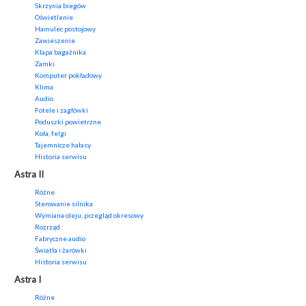
Skrzynia biegów
Oświetlenie
Hamulec postojowy
Zawieszenie
Klapa bagażnika
Zamki
Komputer pokładowy
Klima
Audio
Fotele i zagłówki
Poduszki powietrzne
Koła, felgi
Tajemnicze hałasy
Historia serwisu
Astra II
Różne
Sterowanie silnika
Wymiana oleju, przegląd okresowy
Rozrząd
Fabryczne audio
Światła i żarówki
Historia serwisu
Astra I
Różne