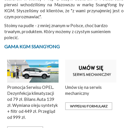
pierwsi wchodziliśmy na Mazowszu w markę SsangYong by
KGM. Słyszeliśmy od klientów, że "z wami przynajmniej jest o
czym porozmawiać".
Stoimy na pudle - z mniej znanym w Polsce, choć bardzo
trwałym, produktem. Który możemy z czystym sumieniem
polecić.
GAMA KGM SSANGYONG
Promocja Serwisu OPEL.
Umów się na serwis
Dezynfekcja klimatyzacji
mechaniczny
od 79 zł. Bilans Auta 139
zł. Wymiana oleju syntetyk
WYPEŁNIJ FORMULARZ
+ filtr od 449 zł. Przegląd
od 999 zł.