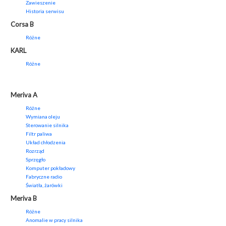
Zawieszenie
Historia serwisu
Corsa B
Różne
KARL
Różne
Meriva A
Różne
Wymiana oleju
Sterowanie silnika
Filtr paliwa
Układ chłodzenia
Rozrząd
Sprzęgło
Komputer pokładowy
Fabryczne radio
Światła, żarówki
Meriva B
Różne
Anomalie w pracy silnika