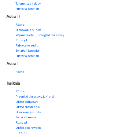
Tajemnicze hałasy
Historia serwisu
Astra II
Różne
Sterowanie silnika
Wymiana oleju, przegląd okresowy
Rozrząd
Fabryczne audio
Światła i żarówki
Historia serwisu
Astra I
Różne
Insignia
Różne
Przegląd okresowy, jaki olej
Układ paliwowy
Układ chłodzenia
Sterowanie silnika
Świece żarowe
Rozrząd
Układ smarowania
Filtr DPF