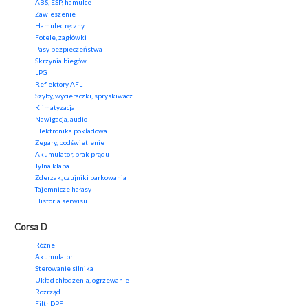
ABS, ESP, hamulce
Zawieszenie
Hamulec ręczny
Fotele, zagłówki
Pasy bezpieczeństwa
Skrzynia biegów
LPG
Reflektory AFL
Szyby, wycieraczki, spryskiwacz
Klimatyzacja
Nawigacja, audio
Elektronika pokładowa
Zegary, podświetlenie
Akumulator, brak prądu
Tylna klapa
Zderzak, czujniki parkowania
Tajemnicze hałasy
Historia serwisu
Corsa D
Różne
Akumulator
Sterowanie silnika
Układ chłodzenia, ogrzewanie
Rozrząd
Filtr DPF