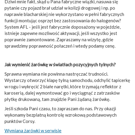
Dziwi mnie fakt, skąd u Pana fabryczne wiązki, nasuwa się
pytanie czy pojazd brał udział w kolizji drogowej i np. po
naprawie blacharskiej nie wykorzystano w pełni fabrycznych
funkcji montując osprzęt bez zastosowania do halogenów?
System AFL - jeśli jest fabrycznie doposażony w pojeździe,
istnieje zapewne mozliwość aktywacji, jeśli wszystko jest
poprawnie zamontowane. Zapraszamy na wizytę, gdzie
sprawdzimy poprawność połaczeń i wtedy podamy cenę.
Jak wymienić żarówkę w światłach pozycyjnych tylnych?
Sprawna wymiana nie powinna nastręczać trudności.
Wystarczy otworzyć klapę tylną samochodu, odchylić tapicerkę
w rogu i wykręcić 2 białe narętki, które trzymają reflektor z
karoserią, dalej wymontować go i wyciągnąć z zatrzasków
płytkę drukowaną, tam znajdzie Pani żądaną żarówkę.
Jeśli szkoda Pani czasu, to zapraszam do nas. Przy okazji
wykonamy bezplatną kontrolę wzrokową podstawowych
punktów Corsy.
Wymiana żarówki w serwisie