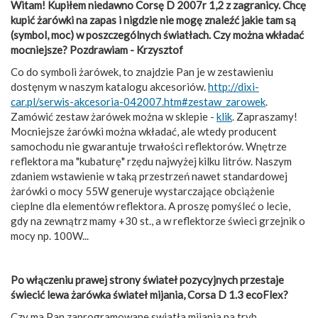
Witam! Kupiłem niedawno Corsę D 2007r 1,2 z zagranicy. Chcę
kupić żarówki na zapas i nigdzie nie mogę znaleźć jakie tam są
(symbol, moc) w poszczególnych światłach. Czy można wkładać
mocniejsze? Pozdrawiam - Krzysztof
Co do symboli żarówek, to znajdzie Pan je w zestawieniu
dostęnym w naszym katalogu akcesoriów.
http://dixi-
car.pl/serwis-akcesoria-042007.htm#zestaw_zarowek
.
Zamówić zestaw żarówek można w sklepie -
klik
. Zapraszamy!
Mocniejsze żarówki można wkładać, ale wtedy producent
samochodu nie gwarantuje trwałości reflektorów. Wnętrze
reflektora ma "kubaturę" rzędu najwyżej kilku litrów. Naszym
zdaniem wstawienie w taką przestrzeń nawet standardowej
żarówki o mocy 55W generuje wystarczające obciążenie
cieplne dla elementów reflektora. A proszę pomyśleć o lecie,
gdy na zewnątrz mamy +30 st., a w reflektorze świeci grzejnik o
mocy np. 100W...
Po włączeniu prawej strony świateł pozycyjnych przestaje
świecić lewa żarówka świateł mijania, Corsa D 1.3 ecoFlex?
Czy ma Pan zaprogramowane swiatła mijania na tryb