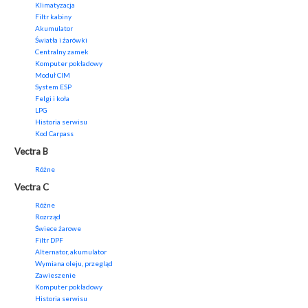
Klimatyzacja
Filtr kabiny
Akumulator
Światła i żarówki
Centralny zamek
Komputer pokładowy
Moduł CIM
System ESP
Felgi i koła
LPG
Historia serwisu
Kod Carpass
Vectra B
Różne
Vectra C
Różne
Rozrząd
Świece żarowe
Filtr DPF
Alternator, akumulator
Wymiana oleju, przegląd
Zawieszenie
Komputer pokładowy
Historia serwisu