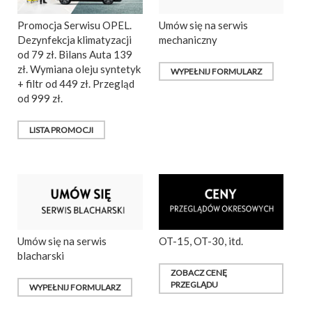
Promocja Serwisu OPEL.
Umów się na serwis
Dezynfekcja klimatyzacji
mechaniczny
od 79 zł. Bilans Auta 139
zł. Wymiana oleju syntetyk
WYPEŁNIJ FORMULARZ
+ filtr od 449 zł. Przegląd
od 999 zł.
LISTA PROMOCJI
Umów się na serwis
OT-15, OT-30, itd.
blacharski
ZOBACZ CENĘ
PRZEGLĄDU
WYPEŁNIJ FORMULARZ