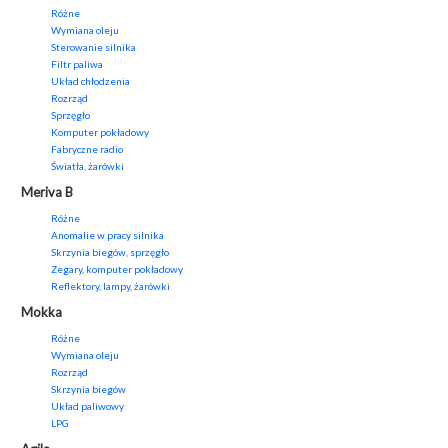
Różne
Wymiana oleju
Sterowanie silnika
Filtr paliwa
Układ chłodzenia
Rozrząd
Sprzęgło
Komputer pokładowy
Fabryczne radio
Światła, żarówki
Meriva B
Różne
Anomalie w pracy silnika
Skrzynia biegów, sprzęgło
Zegary, komputer pokładowy
Reflektory, lampy, żarówki
Mokka
Różne
Wymiana oleju
Rozrząd
Skrzynia biegów
Układ paliwowy
LPG