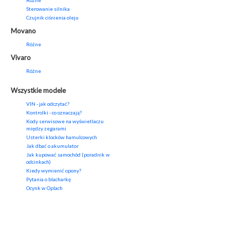
Różne
Sterowanie silnika
Czujnik ciśnienia oleju
Movano
Różne
Vivaro
Różne
Wszystkie modele
VIN - jak odczytać?
Kontrolki - co oznaczają?
Kody serwisowe na wyświetlaczu
między zegarami
Usterki klocków hamulcowych
Jak dbać o akumulator
Jak kupować samochód (poradnik w
odcinkach)
Kiedy wymienić opony?
Pytania o blacharkę
Ocynk w Oplach