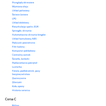
Przeglądy okresowe
Wymiana oleju
Układ paliwowy
Świece żarowe
LPG
Układ dolotowy
Recyrkulacja spalin, EGR
Sprzęgło, skrzynia
Automatyczna skrzynia biegów
Układ hamulcowy, ABS
Poduszki powietrzne
Filtr kabiny
Komputer pokładowy
Centralny zamek
Światła, żarówki
Podświetlanie pokręteł
Lusterka
Fotele, podłokietnik, pasy
bezpieczeństwa
Zawieszenie
Zderzaki
Koła, opony
Historia serwisu
Corsa C
Różne