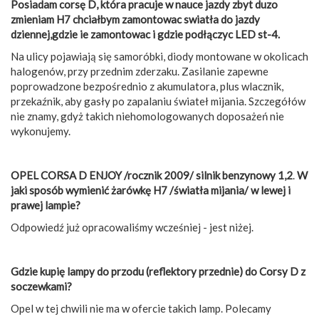
Posiadam corsę D, która pracuje w nauce jazdy zbyt duzo
zmieniam H7 chciałbym zamontowac swiatła do jazdy
dziennej,gdzie ie zamontowac i gdzie podłączyc LED st-4.
Na ulicy pojawiają się samoróbki, diody montowane w okolicach
halogenów, przy przednim zderzaku. Zasilanie zapewne
poprowadzone bezpośrednio z akumulatora, plus wlacznik,
przekaźnik, aby gasły po zapalaniu świateł mijania. Szczegółów
nie znamy, gdyż takich niehomologowanych doposażeń nie
wykonujemy.
OPEL CORSA D ENJOY /rocznik 2009/ silnik benzynowy 1,2
.
W
jaki sposób wymienić żarówkę H7 /światła mijania/ w lewej i
prawej lampie?
Odpowiedź już opracowaliśmy wcześniej - jest niżej.
Gdzie kupię lampy do przodu (reflektory przednie) do Corsy D z
soczewkami?
Opel w tej chwili nie ma w ofercie takich lamp. Polecamy