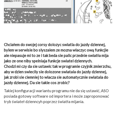
Chciałem do swojej corsy dolozyc swiatla do jazdy dziennej,
bylem w serwisie bo slyszalem ze mozna wlaczyc ową funkcjie
ale niepasuje mi to ze i tak beda sie palic przednie swiatła mija
jako ze one niby spelniaja funkcje swiatel dziennych.
Chodzi mi czy da sie ustawic tak w programie czyjnik zmierzchu,
aby w dzien swiecily sie dolozone swiatala do jazdy dziennej,
jak zrobi sie ciemniej to wlacza sie automatycznie swiatala do
jazdy dziennej. Da sie takie cos zrobic?
Takiej konfiguracji wariantu programu nie da się ustawić, ASO
posiada gotowy software od importera i może zaproponować
tryb świateł dzienncyh poprzez światła mijania.