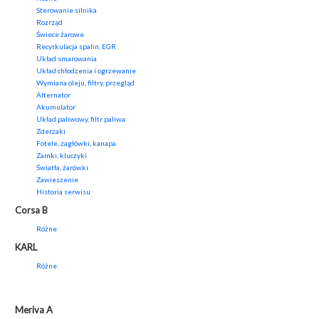
Sterowanie silnika
Rozrząd
Świece żarowe
Recyrkulacja spalin, EGR
Układ smarowania
Układ chłodzenia i ogrzewanie
Wymiana oleju, filtry, przegląd
Alternator
Akumulator
Układ paliwowy, filtr paliwa
Zderzaki
Fotele, zagłówki, kanapa
Zamki, kluczyki
Światła, żarówki
Zawieszenie
Historia serwisu
Corsa B
Różne
KARL
Różne
Meriva A