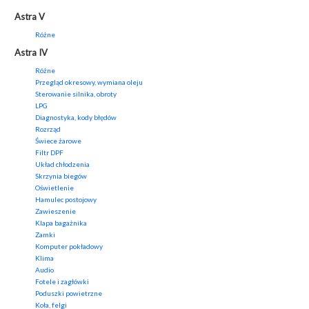
Astra V
Różne
Astra IV
Różne
Przegląd okresowy, wymiana oleju
Sterowanie silnika, obroty
LPG
Diagnostyka, kody błędów
Rozrząd
Świece żarowe
Filtr DPF
Układ chłodzenia
Skrzynia biegów
Oświetlenie
Hamulec postojowy
Zawieszenie
Klapa bagażnika
Zamki
Komputer pokładowy
Klima
Audio
Fotele i zagłówki
Poduszki powietrzne
Koła, felgi