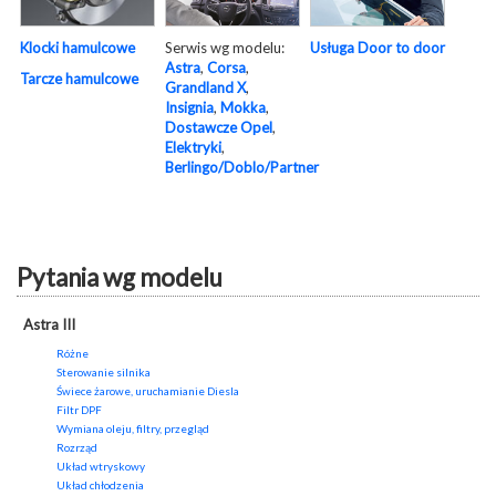
Serwis wg modelu:
Usługa Door to door
Klocki hamulcowe
Astra
,
Corsa
,
Tarcze hamulcowe
Grandland X
,
Insignia
,
Mokka
,
Dostawcze Opel
,
Elektryki
,
Berlingo/Doblo/Partner
Pytania wg modelu
Astra III
Różne
Sterowanie silnika
Świece żarowe, uruchamianie Diesla
Filtr DPF
Wymiana oleju, filtry, przegląd
Rozrząd
Układ wtryskowy
Układ chłodzenia