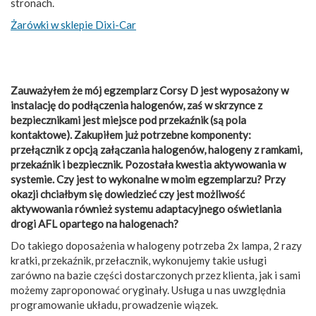
stronach.
Żarówki w sklepie Dixi-Car
Zauważyłem że mój egzemplarz Corsy D jest wyposażony w
instalację do podłączenia halogenów, zaś w skrzynce z
bezpiecznikami jest miejsce pod przekaźnik (są pola
kontaktowe). Zakupiłem już potrzebne komponenty:
przełącznik z opcją załączania halogenów, halogeny z ramkami,
przekaźnik i bezpiecznik. Pozostała kwestia aktywowania w
systemie. Czy jest to wykonalne w moim egzemplarzu? Przy
okazji chciałbym się dowiedzieć czy jest możliwość
aktywowania również systemu adaptacyjnego oświetlania
drogi AFL opartego na halogenach?
Do takiego doposażenia w halogeny potrzeba 2x lampa, 2 razy
kratki, przekaźnik, przełacznik, wykonujemy takie usługi
zarówno na bazie części dostarczonych przez klienta, jak i sami
możemy zaproponować oryginały. Usługa u nas uwzględnia
programowanie układu, prowadzenie wiązek.