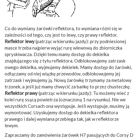
Co do wymiany żarówki reflektora, to wymiana różni się w
zależności od tego, czy jest to lewy, czy prawy reflektor.
Reflektor lewy
(patrząc w kierunku jazdy): przy podniesionej
masce trzeba najpierw wyjąć rurę wlewową do zbiorniczka
spryskiwacza. Dzięki temu mamy dostęp do dekielka
znajdującego się z tyłu reflektora. Odblokowujemy zatrzask
owego dekielka, wyjmujemy dekielek. Mamy dostęp do żarówki,
odłączamy od niej wiązkę przewodów, odblokowujemy jej
zatrzask i wyjmujemy ją. Nową żarówkę trzymamy za metalowy
trzonek, a jeśli już mamy chwycić za bańkę to przez chusteczkę.
Reflektor prawy
(patrząc w kierunku jazdy): Tu możemy mieć z
kolei rurę ssącą powietrza (oznaczoną 1 na rysunku). Nie we
wszystkich Corsach ona występuje. Jeśli występuje, musimy ją
wymontować. Uzyskujemy dostęp do dekielka reflektora
prawego i dalej wymiana przebiega tak, jak w reflektorze
lewym.
Zapraszamy do zamówienia żarówek H7 pasujących do Corsy D