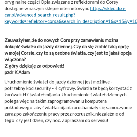
oryginalne części Opla związane z reflektorami do Corsy
dostępne w naszym sklepie internetowym:
https://sklep.dixi-
car.pl/advanced_search_result.php?
keywords=reflektor+corsa&search_in_description=1&x=15&y=1
Zauważyłem, że do nowych Cors przy zamawianiu można
dokupić światła do jazdy dziennej. Czy da się zrobić taką opcję
w mojej Corsie, czy to są osobne światła, czy jest to jakaś opcja
włączona?
Z góry dziękuję za odpowiedź
pzdr K.Adam
Uruchomienie świateł do jazdy dziennej jest możliwe -
potrzebny kod security - 4 cyfrowy. Światła te będą korzystać z
żarówek H7 świateł mijania. Uruchomienie świateł dziennych
polega więc na takim zaprogramowaniu komputera
pokładowego, aby światła mijania uruchamiały się samoczynnie
zaraz po zakończeniu pracy przez rozrusznik, niezależnie od
tego, czy jest dzień, czy noc. Zapraszam do serwisu!