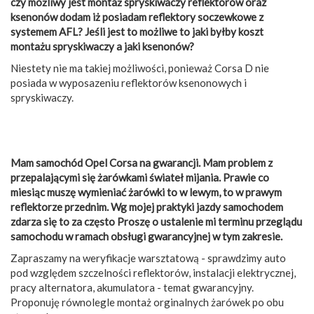
czy możliwy jest montaż spryskiwaczy reflektorów oraz
ksenonów dodam iż posiadam reflektory soczewkowe z
systemem AFL? Jeśli jest to możliwe to jaki byłby koszt
montażu spryskiwaczy a jaki ksenonów?
Niestety nie ma takiej możliwości, ponieważ Corsa D nie
posiada w wyposazeniu reflektorów ksenonowych i
spryskiwaczy.
Mam samochód Opel Corsa na gwarancji. Mam problem z
przepalającymi się żarówkami świateł mijania. Prawie co
miesiąc muszę wymieniać żarówki to w lewym, to w prawym
reflektorze przednim. Wg mojej praktyki jazdy samochodem
zdarza się to za często Proszę o ustalenie mi terminu przeglądu
samochodu w ramach obsługi gwarancyjnej w tym zakresie.
Zapraszamy na weryfikacje warsztatową - sprawdzimy auto
pod względem szczelności reflektorów, instalacji elektrycznej,
pracy alternatora, akumulatora - temat gwarancyjny.
Proponuję równolegle montaż orginalnych żarówek po obu