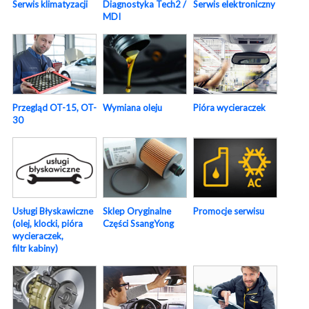
Serwis elektroniczny
Serwis klimatyzacji
Diagnostyka Tech2 /
MDI
Pióra wycieraczek
Przegląd OT-15, OT-
Wymiana oleju
30
Usługi Błyskawiczne
Sklep Oryginalne
Promocje serwisu
(olej, klocki, pióra
Części SsangYong
wycieraczek,
filtr kabiny)