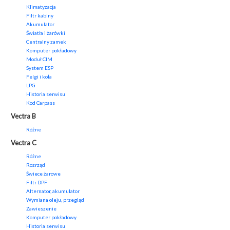
Klimatyzacja
Filtr kabiny
Akumulator
Światła i żarówki
Centralny zamek
Komputer pokładowy
Moduł CIM
System ESP
Felgi i koła
LPG
Historia serwisu
Kod Carpass
Vectra B
Różne
Vectra C
Różne
Rozrząd
Świece żarowe
Filtr DPF
Alternator, akumulator
Wymiana oleju, przegląd
Zawieszenie
Komputer pokładowy
Historia serwisu