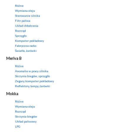
Różne
Wymiana oleju
Sterowanie silnika
Filtr paliwa
Układ chłodzenia
Rozrząd
Sprzęgło
Komputer pokładowy
Fabryczne radio
Światła, żarówki
Meriva B
Różne
Anomalie w pracy silnika
Skrzynia biegów, sprzęgło
Zegary, komputer pokładowy
Reflektory, lampy, żarówki
Mokka
Różne
Wymiana oleju
Rozrząd
Skrzynia biegów
Układ paliwowy
LPG