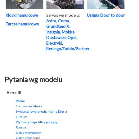
Serwis wg modelu:
Usługa Door to door
Klocki hamulcowe
Astra
,
Corsa
,
Tarcze hamulcowe
Grandland X
,
Insignia
,
Mokka
,
Dostawcze Opel
,
Elektryki
,
Berlingo/Doblo/Partner
Pytania wg modelu
Astra III
Różne
Sterowanie silnika
Świece żarowe, uruchamianie Diesla
Filtr DPF
Wymiana oleju, filtry, przegląd
Rozrząd
Układ wtryskowy
Układ chłodzenia