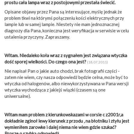
prostu cała lampa wraz z postojowymi przestała świecić.
Opisane objawy przez Pana są interesujące, myślę jednak że
problem tkwi na którymś połączeniu kości elektrycznych przy
lampie lub w samej lampie. Niestety nie mam jednoznacznej
diagnozy dla Pana, konieczna jest weryfikacja w serwisie w celu
ustalenia przyczyny. Zapraszamy.
Witam. Niedaleko koła wraz z sygnałem jest związana wtyczka
dość sporej wielkości. Do czego ona jest?
(18.07.2011)
Nie napisał Pan o jakie auto chodzi, brak fotografii części -
zatem nie wiem, czy nasza odpowiedź będzie celna, może być to
wtyczka od halogenów, albo niewykorzystywana w Pana wersji
wtyczka wychodząca z jakiejś wiązki (czasem są one
uniwersalne).
Witam mam problem z kierunkowskazami w corsie c z2001r,a
dokładnie zginoł lewy kierunek z przodu , na błotniku i ztyłu jest
wymieniłem zarowke i dalej niema nie wiem gdzie szukać?
Prosze o szybką odpowiedż.