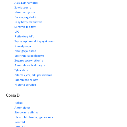
ABS, ESP, hamulce
Zawieszenie
Hamulec ręczny
Fotele, zagłówki
Pasy bezpieczeństwa
Skrzynia biegów
LPG
Reflektory AFL
Szyby, wycieraczki, spryskiwacz
Klimatyzacja
Nawigacja, audio
Elektronika pokładowa
Zegary, podświetlenie
Akumulator, brak prądu
Tylna klapa
Zderzak, czujniki parkowania
Tajemnicze hałasy
Historia serwisu
Corsa D
Różne
Akumulator
Sterowanie silnika
Układ chłodzenia, ogrzewanie
Rozrząd
Filtr DPF