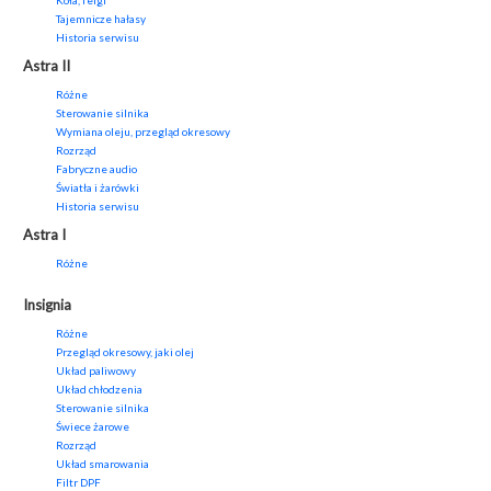
Koła, felgi
Tajemnicze hałasy
Historia serwisu
Astra II
Różne
Sterowanie silnika
Wymiana oleju, przegląd okresowy
Rozrząd
Fabryczne audio
Światła i żarówki
Historia serwisu
Astra I
Różne
Insignia
Różne
Przegląd okresowy, jaki olej
Układ paliwowy
Układ chłodzenia
Sterowanie silnika
Świece żarowe
Rozrząd
Układ smarowania
Filtr DPF