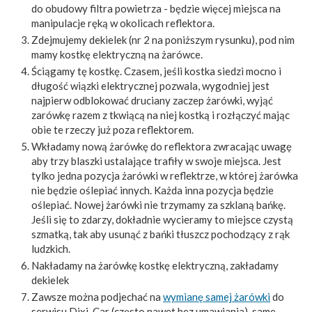
do obudowy filtra powietrza - będzie więcej miejsca na
manipulacje ręką w okolicach reflektora.
Zdejmujemy dekielek (nr 2 na poniższym rysunku), pod nim
mamy kostkę elektryczną na żarówce.
Ściągamy tę kostkę. Czasem, jeśli kostka siedzi mocno i
długość wiązki elektrycznej pozwala, wygodniej jest
najpierw odblokować druciany zaczep żarówki, wyjąć
zarówkę razem z tkwiącą na niej kostką i rozłączyć mając
obie te rzeczy już poza reflektorem.
Wkładamy nową żarówkę do reflektora zwracając uwagę
aby trzy blaszki ustalające trafiły w swoje miejsca. Jest
tylko jedna pozycja żarówki w reflektrze, w której żarówka
nie będzie oślepiać innych. Każda inna pozycja będzie
oślepiać. Nowej żarówki nie trzymamy za szklaną bańkę.
Jeśli się to zdarzy, dokładnie wycieramy to miejsce czystą
szmatką, tak aby usunąć z bańki tłuszcz pochodzący z rąk
ludzkich.
Nakładamy na żarówkę kostkę elektryczną, zakładamy
dekielek
Zawsze można podjechać na
wymianę samej żarówki
do
serwisu Dixi-Car (często nawet bez umawiania), same