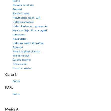
Różne
Sterowanie silnika
Rozrząd
Świece żarowe
Recyrkulacja spalin, EGR
Układ smarowania
Układ chłodzenia i ogrzewanie
Wymiana oleju, filtry, przegląd
Alternator
Akumulator
Układ paliwowy, filtr paliwa
Zderzaki
Fotele, zagłówki, kanapa
Zamki, kluczyki
Światła, żarówki
Zawieszenie
Historia serwisu
Corsa B
Różne
KARL
Różne
Meriva A