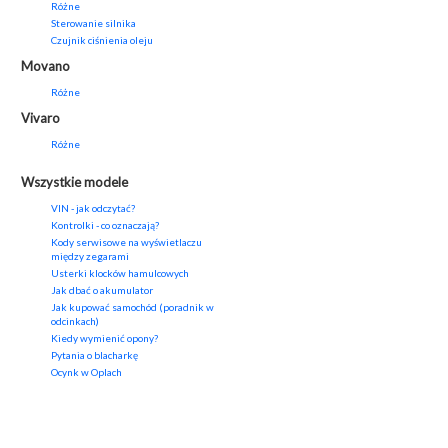
Różne
Sterowanie silnika
Czujnik ciśnienia oleju
Movano
Różne
Vivaro
Różne
Wszystkie modele
VIN - jak odczytać?
Kontrolki - co oznaczają?
Kody serwisowe na wyświetlaczu
między zegarami
Usterki klocków hamulcowych
Jak dbać o akumulator
Jak kupować samochód (poradnik w
odcinkach)
Kiedy wymienić opony?
Pytania o blacharkę
Ocynk w Oplach