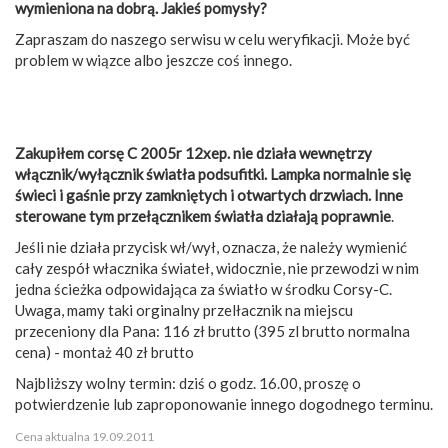
wymieniona na dobrą. Jakieś pomysły?
Zapraszam do naszego serwisu w celu weryfikacji. Może być
problem w wiązce albo jeszcze coś innego.
Zakupiłem corsę C 2005r 12xep. nie działa wewnętrzy
włącznik/wyłącznik światła podsufitki. Lampka normalnie się
świeci i gaśnie przy zamkniętych i otwartych drzwiach. Inne
sterowane tym przełącznikem światła działają poprawnie
.
Jeśli nie działa przycisk wł/wył, oznacza, że należy wymienić
cały zespół włacznika świateł, widocznie, nie przewodzi w nim
jedna ścieżka odpowidająca za światło w środku Corsy-C.
Uwaga, mamy taki orginalny przelłacznik na miejscu
przeceniony dla Pana: 116 zł brutto (395 zl brutto normalna
cena) - montaż 40 zł brutto
Najbliższy wolny termin: dziś o godz. 16.00, proszę o
potwierdzenie lub zaproponowanie innego dogodnego terminu.
Cena aktualna 19.09.2011