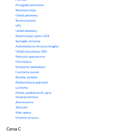
Przeglądy okresowe
Wymiana oleju
Układ paliwowy
Świece żarowe
LPG
Układ dolotowy
Recyrkulacja spalin, EGR
Sprzęgło, skrzynia
Automatyczna skrzynia biegów
Układ hamulcowy, ABS
Poduszki powietrzne
Filtr kabiny
Komputer pokładowy
Centralny zamek
Światła, żarówki
Podświetlanie pokręteł
Lusterka
Fotele, podłokietnik, pasy
bezpieczeństwa
Zawieszenie
Zderzaki
Koła, opony
Historia serwisu
Corsa C