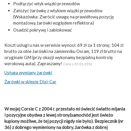
Podłączyć wtyk wiązki przewodów
Założyć żarówkę z wtykiem wiązki przewodów
(Wskazówka: Zwrócić uwagę na prawidłową pozycję
montażową żarówki względem reflektora)
Osadzić pokrywę i zablokować
Koszt usługi u nas w serwisie wynosi: 69 zł za 1 stronę; 104 zl
brutto za obie żarówki na zamienniku Osram, 119 zl brutto na
oryginale GM (przy okazji wykonamy bezplatną kontrolę
wzrokową auta). Zapraszamy!
Ceny z 25.01.2012
Usługa wymiany żarówki
Żarówki w sklepie Dixi-Car
W mojej Corsie C z 2004 r. przestało mi świecić światło mijania
i pozycyjne obydwa z lewej strony(samochód jest świeżo
kupiony możliwe, że tej pozycji nigdy nie było). Bezpiecznik (nr
36) z dobrego wymieniony na dobry, żarówka z dobrej