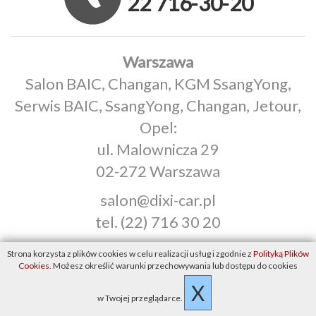
22 716-30-20
Warszawa
Salon BAIC, Changan, KGM SsangYong,
Serwis BAIC, SsangYong, Changan, Jetour,
Opel:
ul. Malownicza 29
02-272 Warszawa
salon@dixi-car.pl
tel.
(22) 716 30 20
Radom
Strona korzysta z plików cookies w celu realizacji usług i zgodnie z
Polityką Plików
Cookies
. Możesz określić warunki przechowywania lub dostępu do cookies
tel.
(48) 360 98 26
X
Klientów Dixi‑Car Radom zapraszamy
w Twojej przeglądarce.