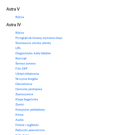
Astra V
Różne
Astra IV
Różne
Przegląd okresowy, wymiana oleju
Sterowanie silnika, obroty
LPG
Diagnostyka, kody błędów
Rozrząd
Świece żarowe
Filtr DPF
Układ chłodzenia
Skrzynia biegów
Oświetlenie
Hamulec postojowy
Zawieszenie
Klapa bagażnika
Zamki
Komputer pokładowy
Klima
Audio
Fotele i zagłówki
Poduszki powietrzne