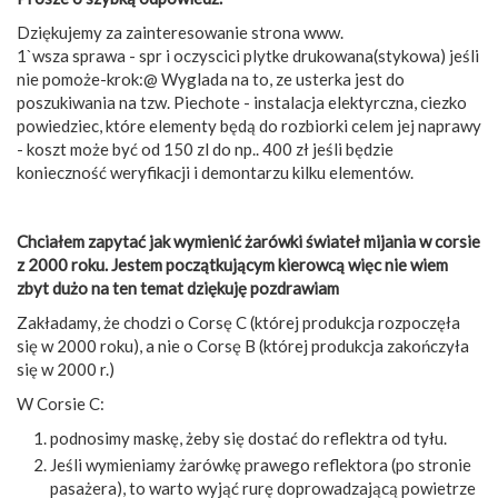
Dziękujemy za zainteresowanie strona www.
1`wsza sprawa - spr i oczyscici plytke drukowana(stykowa) jeśli
nie pomoże-krok:@ Wyglada na to, ze usterka jest do
poszukiwania na tzw. Piechote - instalacja elektyrczna, ciezko
powiedziec, które elementy będą do rozbiorki celem jej naprawy
- koszt może być od 150 zl do np.. 400 zł jeśli będzie
konieczność weryfikacji i demontarzu kilku elementów.
Chciałem zapytać jak wymienić żarówki świateł mijania w corsie
z 2000 roku. Jestem początkującym kierowcą więc nie wiem
zbyt dużo na ten temat dziękuję pozdrawiam
Zakładamy, że chodzi o Corsę C (której produkcja rozpoczęła
się w 2000 roku), a nie o Corsę B (której produkcja zakończyła
się w 2000 r.)
W Corsie C:
podnosimy maskę, żeby się dostać do reflektra od tyłu.
Jeśli wymieniamy żarówkę prawego reflektora (po stronie
pasażera), to warto wyjąć rurę doprowadzającą powietrze