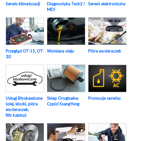
Serwis elektroniczny
Serwis klimatyzacji
Diagnostyka Tech2 /
MDI
Pióra wycieraczek
Przegląd OT-15, OT-
Wymiana oleju
30
Usługi Błyskawiczne
Sklep Oryginalne
Promocje serwisu
(olej, klocki, pióra
Części SsangYong
wycieraczek,
filtr kabiny)