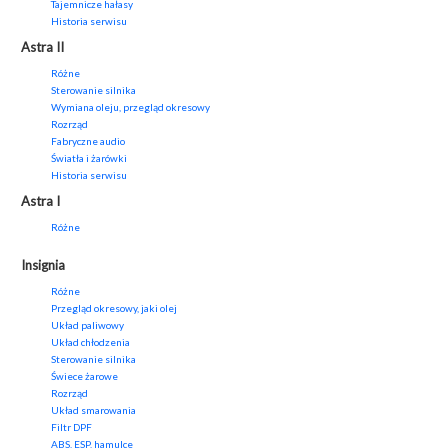
Tajemnicze hałasy
Historia serwisu
Astra II
Różne
Sterowanie silnika
Wymiana oleju, przegląd okresowy
Rozrząd
Fabryczne audio
Światła i żarówki
Historia serwisu
Astra I
Różne
Insignia
Różne
Przegląd okresowy, jaki olej
Układ paliwowy
Układ chłodzenia
Sterowanie silnika
Świece żarowe
Rozrząd
Układ smarowania
Filtr DPF
ABS, ESP, hamulce