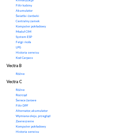
Klimatyzacja
Filtr kabiny
Akumulator
Światła i żarówki
Centralny zamek
Komputer pokładowy
Moduł CIM
System ESP
Felgi i koła
LPG
Historia serwisu
Kod Carpass
Vectra B
Różne
Vectra C
Różne
Rozrząd
Świece żarowe
Filtr DPF
Alternator, akumulator
Wymiana oleju, przegląd
Zawieszenie
Komputer pokładowy
Historia serwisu