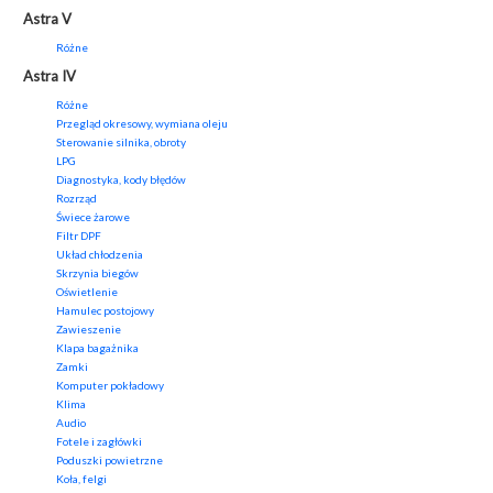
Astra V
Różne
Astra IV
Różne
Przegląd okresowy, wymiana oleju
Sterowanie silnika, obroty
LPG
Diagnostyka, kody błędów
Rozrząd
Świece żarowe
Filtr DPF
Układ chłodzenia
Skrzynia biegów
Oświetlenie
Hamulec postojowy
Zawieszenie
Klapa bagażnika
Zamki
Komputer pokładowy
Klima
Audio
Fotele i zagłówki
Poduszki powietrzne
Koła, felgi