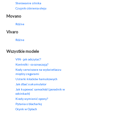
Sterowanie silnika
Czujnik ciśnienia oleju
Movano
Różne
Vivaro
Różne
Wszystkie modele
VIN - jak odczytać?
Kontrolki - co oznaczają?
Kody serwisowe na wyświetlaczu
między zegarami
Usterki klocków hamulcowych
Jak dbać o akumulator
Jak kupować samochód (poradnik w
odcinkach)
Kiedy wymienić opony?
Pytania o blacharkę
Ocynk w Oplach