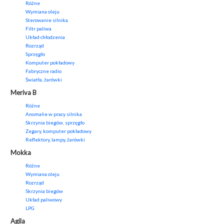
Różne
Wymiana oleju
Sterowanie silnika
Filtr paliwa
Układ chłodzenia
Rozrząd
Sprzęgło
Komputer pokładowy
Fabryczne radio
Światła, żarówki
Meriva B
Różne
Anomalie w pracy silnika
Skrzynia biegów, sprzęgło
Zegary, komputer pokładowy
Reflektory, lampy, żarówki
Mokka
Różne
Wymiana oleju
Rozrząd
Skrzynia biegów
Układ paliwowy
LPG
Agila