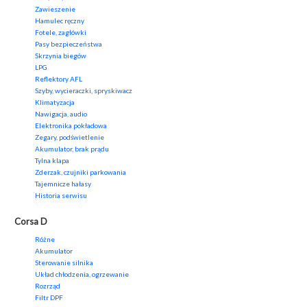
Zawieszenie
Hamulec ręczny
Fotele, zagłówki
Pasy bezpieczeństwa
Skrzynia biegów
LPG
Reflektory AFL
Szyby, wycieraczki, spryskiwacz
Klimatyzacja
Nawigacja, audio
Elektronika pokładowa
Zegary, podświetlenie
Akumulator, brak prądu
Tylna klapa
Zderzak, czujniki parkowania
Tajemnicze hałasy
Historia serwisu
Corsa D
Różne
Akumulator
Sterowanie silnika
Układ chłodzenia, ogrzewanie
Rozrząd
Filtr DPF