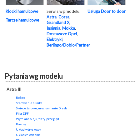
Serwis wg modelu:
Usługa Door to door
Klocki hamulcowe
Astra
,
Corsa
,
Tarcze hamulcowe
Grandland X
,
Insignia
,
Mokka
,
Dostawcze Opel
,
Elektryki
,
Berlingo/Doblo/Partner
Pytania wg modelu
Astra III
Różne
Sterowanie silnika
Świece żarowe, uruchamianie Diesla
Filtr DPF
Wymiana oleju, filtry, przegląd
Rozrząd
Układ wtryskowy
Układ chłodzenia