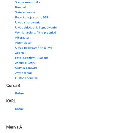
Sterowanie silnika
Rozrząd
Świece żarowe
Recyrkulacja spalin, EGR
Układ smarowania
Układ chłodzenia i ogrzewanie
Wymiana oleju, filtry, przegląd
Alternator
Akumulator
Układ paliwowy, filtr paliwa
Zderzaki
Fotele, zagłówki, kanapa
Zamki, kluczyki
Światła, żarówki
Zawieszenie
Historia serwisu
Corsa B
Różne
KARL
Różne
Meriva A