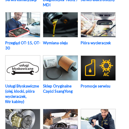
MDI
Pióra wycieraczek
Przegląd OT-15, OT-
Wymiana oleju
30
Usługi Błyskawiczne
Sklep Oryginalne
Promocje serwisu
(olej, klocki, pióra
Części SsangYong
wycieraczek,
filtr kabiny)