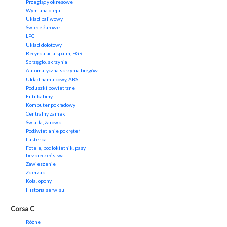
Przeglądy okresowe
Wymiana oleju
Układ paliwowy
Świece żarowe
LPG
Układ dolotowy
Recyrkulacja spalin, EGR
Sprzęgło, skrzynia
Automatyczna skrzynia biegów
Układ hamulcowy, ABS
Poduszki powietrzne
Filtr kabiny
Komputer pokładowy
Centralny zamek
Światła, żarówki
Podświetlanie pokręteł
Lusterka
Fotele, podłokietnik, pasy
bezpieczeństwa
Zawieszenie
Zderzaki
Koła, opony
Historia serwisu
Corsa C
Różne