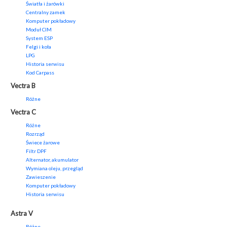
Światła i żarówki
Centralny zamek
Komputer pokładowy
Moduł CIM
System ESP
Felgi i koła
LPG
Historia serwisu
Kod Carpass
Vectra B
Różne
Vectra C
Różne
Rozrząd
Świece żarowe
Filtr DPF
Alternator, akumulator
Wymiana oleju, przegląd
Zawieszenie
Komputer pokładowy
Historia serwisu
Astra V
Różne