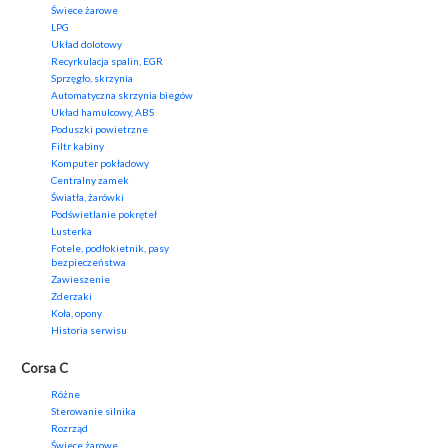
Świece żarowe
LPG
Układ dolotowy
Recyrkulacja spalin, EGR
Sprzęgło, skrzynia
Automatyczna skrzynia biegów
Układ hamulcowy, ABS
Poduszki powietrzne
Filtr kabiny
Komputer pokładowy
Centralny zamek
Światła, żarówki
Podświetlanie pokręteł
Lusterka
Fotele, podłokietnik, pasy
bezpieczeństwa
Zawieszenie
Zderzaki
Koła, opony
Historia serwisu
Corsa C
Różne
Sterowanie silnika
Rozrząd
Świece żarowe