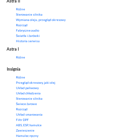
Astra II
Różne
Sterowanie silnika
Wymiana oleju, przegląd okresowy
Rozrząd
Fabryczne audio
Światła i żarówki
Historia serwisu
Astra I
Różne
Insignia
Różne
Przegląd okresowy, jaki olej
Układ paliwowy
Układ chłodzenia
Sterowanie silnika
Świece żarowe
Rozrząd
Układ smarowania
Filtr DPF
ABS, ESP, hamulce
Zawieszenie
Hamulec ręczny