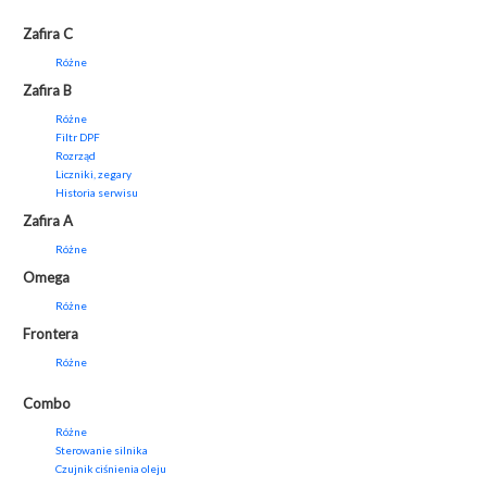
Zafira C
Różne
Zafira B
Różne
Filtr DPF
Rozrząd
Liczniki, zegary
Historia serwisu
Zafira A
Różne
Omega
Różne
Frontera
Różne
Combo
Różne
Sterowanie silnika
Czujnik ciśnienia oleju