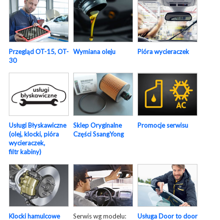
Pióra wycieraczek
Przegląd OT-15, OT-
Wymiana oleju
30
Usługi Błyskawiczne
Sklep Oryginalne
Promocje serwisu
(olej, klocki, pióra
Części SsangYong
wycieraczek,
filtr kabiny)
Serwis wg modelu:
Usługa Door to door
Klocki hamulcowe