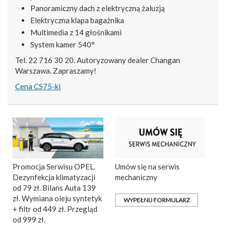
Panoramiczny dach z elektryczną żaluzją
Elektryczna klapa bagażnika
Multimedia z 14 głośnikami
System kamer 540°
Tel. 22 716 30 20. Autoryzowany dealer Changan
Warszawa. Zapraszamy!
Cena CS75-ki
Promocja Serwisu OPEL.
Umów się na serwis
Dezynfekcja klimatyzacji
mechaniczny
od 79 zł. Bilans Auta 139
zł. Wymiana oleju syntetyk
WYPEŁNIJ FORMULARZ
+ filtr od 449 zł. Przegląd
od 999 zł.