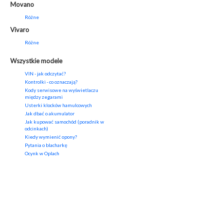
Movano
Różne
Vivaro
Różne
Wszystkie modele
VIN - jak odczytać?
Kontrolki - co oznaczają?
Kody serwisowe na wyświetlaczu
między zegarami
Usterki klocków hamulcowych
Jak dbać o akumulator
Jak kupować samochód (poradnik w
odcinkach)
Kiedy wymienić opony?
Pytania o blacharkę
Ocynk w Oplach