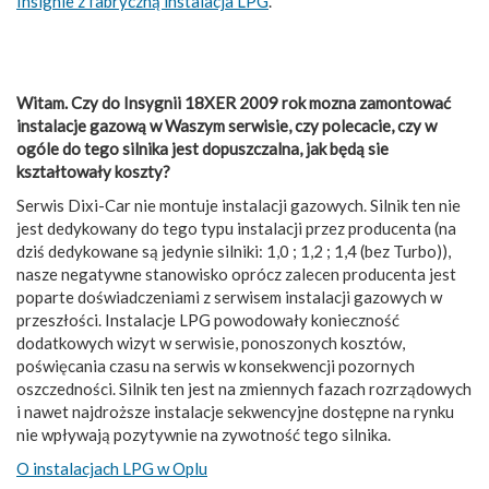
Insignie z fabryczną instalacja LPG
.
Witam. Czy do Insygnii 18XER 2009 rok mozna zamontować
instalacje gazową w Waszym serwisie, czy polecacie, czy w
ogóle do tego silnika jest dopuszczalna, jak będą sie
kształtowały koszty?
Serwis Dixi-Car nie montuje instalacji gazowych. Silnik ten nie
jest dedykowany do tego typu instalacji przez producenta (na
dziś dedykowane są jedynie silniki: 1,0 ; 1,2 ; 1,4 (bez Turbo)),
nasze negatywne stanowisko oprócz zalecen producenta jest
poparte doświadczeniami z serwisem instalacji gazowych w
przeszłości. Instalacje LPG powodowały konieczność
dodatkowych wizyt w serwisie, ponoszonych kosztów,
poświęcania czasu na serwis w konsekwencji pozornych
oszczedności. Silnik ten jest na zmiennych fazach rozrządowych
i nawet najdroższe instalacje sekwencyjne dostępne na rynku
nie wpływają pozytywnie na zywotność tego silnika.
O instalacjach LPG w Oplu