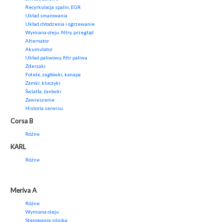
Recyrkulacja spalin, EGR
Układ smarowania
Układ chłodzenia i ogrzewanie
Wymiana oleju, filtry, przegląd
Alternator
Akumulator
Układ paliwowy, filtr paliwa
Zderzaki
Fotele, zagłówki, kanapa
Zamki, kluczyki
Światła, żarówki
Zawieszenie
Historia serwisu
Corsa B
Różne
KARL
Różne
Meriva A
Różne
Wymiana oleju
Sterowanie silnika