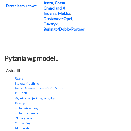
Astra
,
Corsa
,
Tarcze hamulcowe
Grandland X
,
Insignia
,
Mokka
,
Dostawcze Opel
,
Elektryki
,
Berlingo/Doblo/Partner
Pytania wg modelu
Astra III
Różne
Sterowanie silnika
Świece żarowe, uruchamianie Diesla
Filtr DPF
Wymiana oleju, filtry, przegląd
Rozrząd
Układ wtryskowy
Układ chłodzenia
Klimatyzacja
Filtr kabiny
Akumulator