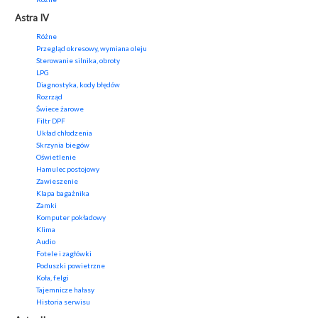
Astra IV
Różne
Przegląd okresowy, wymiana oleju
Sterowanie silnika, obroty
LPG
Diagnostyka, kody błędów
Rozrząd
Świece żarowe
Filtr DPF
Układ chłodzenia
Skrzynia biegów
Oświetlenie
Hamulec postojowy
Zawieszenie
Klapa bagażnika
Zamki
Komputer pokładowy
Klima
Audio
Fotele i zagłówki
Poduszki powietrzne
Koła, felgi
Tajemnicze hałasy
Historia serwisu