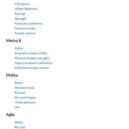
Filtr paliwa
Układ chłodzenia
Rozrząd
Sprzęgło
Komputer pokładowy
Fabryczne radio
Światła, żarówki
Meriva B
Różne
Anomalie w pracy silnika
Skrzynia biegów, sprzęgło
Zegary, komputer pokładowy
Reflektory, lampy, żarówki
Mokka
Różne
Wymiana oleju
Rozrząd
Skrzynia biegów
Układ paliwowy
LPG
Agila
Różne
Rozrząd