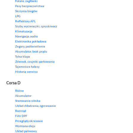
Fotele, zagłówki
Pasy bezpieczeństwa
Skrzynia biegów
LPG
Reflektory AFL
Szyby, wycieraczki, spryskiwacz
Klimatyzacja
Nawigacja, audio
Elektronika pokładowa
Zegary, podświetlenie
Akumulator, brak prądu
Tylna klapa
Zderzak, czujniki parkowania
Tajemnicze hałasy
Historia serwisu
Corsa D
Różne
Akumulator
Sterowanie silnika
Układ chłodzenia, ogrzewanie
Rozrząd
Filtr DPF
Przeglądy okresowe
Wymiana oleju
Układ paliwowy