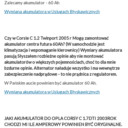
Zalecamy akumulator - 60 Ah
Wymiana akumulatora w Uslugach Błyskawicznych
Czy w Corsie C 1.2 Twinport 2005 r Mogę zamontować
akumulator centra futura 60Ah? (W samochodzie jest
klimatyzacja i wspomaganie kierownicy) Wymiary akumulatora
pasują Słyszałem rozbieżne opinie aby nie montować
akumulatorów o większych pojemnościach, choć to dla mnie
bzdurne opinie. Alternator naładuje wszystko i ma wewnętrze
zabezpieczenie nadprądowe - to nie prądnica z regulatorem.
W Pańskim aucie powinien być akumulator 60 Ah.
Wymiana akumulatora w Uslugach Błyskawicznych
JAKI AKUMULATOR DO OPLA CORSY C 1.7DTI 2003ROK
CHODZI MI ILE AMPEROWY POWINIEN BYĆ ORYGINALNE.