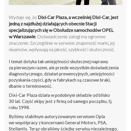
Wydaje się, że
Dixi‑Car Plaza, a wcześniej Dixi-Car, jest
jedną z najdłużej działających obecnie Stacji
specjalizujących się w Obsłudze samochodów OPEL
w Warszawie
. Doświadczenie załogi ma ogromne
znaczenie. Szczególnie w serwisie znajomość marki, jej
niuansów, wpływają na jakość, szybkość i skuteczność.
I temat dotyka tak umiejętności skutecznej naprawy
za pierwszym razem, ale przede wszystkim doświadczenia
diagnostycznego, działań prewencyjnych, umiejętności
pozyskania części, gdy w fabrykach są czasowe braki,
dbanie o terminowość.
Dixi-Car Plaza działa w podobnym składzie od blisko
30 lat. Część ekipy jest z firmą od samego początku, tj.
roku 1998.
Byliśmy stabilnym autoryzowanym serwisem Opla
we współpracy z koncernami General Motors, PSA,
Stellantis. Teraz obraliśmy ścieżkę serwisu niezależnego,