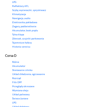
LPG
Reflektory AFL
Szyby, wycieraczki, spryskiwacz
Klimatyzacja
Nawigacja, audio
Elektronika pokładowa
Zegary, podświetlenie
Akumulator, brak prądu
Tylna klapa
Zderzak, czujniki parkowania
Tajemnicze hałasy
Historia serwisu
Corsa D
Różne
Akumulator
Sterowanie silnika
Układ chłodzenia, ogrzewanie
Rozrząd
Filtr DPF
Przeglądy okresowe
Wymiana oleju
Układ paliwowy
Świece żarowe
LPG
Układ dolotowy