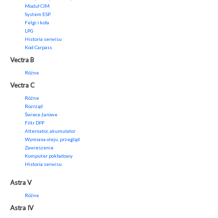
Moduł CIM
System ESP
Felgi i koła
LPG
Historia serwisu
Kod Carpass
Vectra B
Różne
Vectra C
Różne
Rozrząd
Świece żarowe
Filtr DPF
Alternator, akumulator
Wymiana oleju, przegląd
Zawieszenie
Komputer pokładowy
Historia serwisu
Astra V
Różne
Astra IV