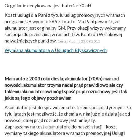
Orgnilanie dedykowana jest bateria: 70 aH
Koszt usługi dla Pani z tytułu usług promocyjnych w ramach
programu UB wynosi: 566 zl brutto. Ma Pani pewność, że
akumulator jest orginalny GM. Przy okazji wizyty wykonamy
spr. pojazdu przed zimą w ramach tzw. Kontroli Wzrokowej
najważniejszych punktów.
Cena aktualna 23.09.2011
Wymiana akumulatora w Uslugach Błyskawicznych
Mam auto z 2003 roku diesla, akumulator (70Ah) mam od
nowości, akumulator trzyma nadal prąd prawidłowo ale czy
takiemu akumulatorowi mógł spaść prąd rozruchowy jeśli tak
jakie są tego objawy pozdrawiam
Akumulator jest do sprawdzenia testerem specjalistycznym. Po
tylu latach jest mozliwość, że chemia w nim już nie działa jak od
nowości, dalej prąd rozruchowy jest mniejszy.
Zapraszamy na test akumulatora do naszej stacji - koszt
wymiany takiego akumulatora w ramach promocyjnej Uslugi