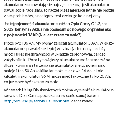
akumulatorem ujawniają się najczęściej zimą, jeśli akumulator
dawał sobie radę zimą, to raczej przez miesiące letnie nie będzie
z nim problemów, a następny test czeka go kolejnej zimy.
Jakiej pojemności akumulator kupić do Opla Corsy C 1.2, rok
2002, benzyna? Aktualnie posiadam od nowego orginalne ako
o pojemności 36AP (Nie jest czsem za małe?)
Może być i 36 Ah. My byśmy zalecali akumulator 50Ah. Większy
akumulator sprawdzi się lepiej w sytuacjach trudnych (duży
mróz, jakieś niesprawności w układzie zapłonowym, bardzo
zużyty silnik). Poza tym większy akumulator może starczyć na
dłużej - w miarę starzenia się akumulatora jego pojemność
maleje i ten 50 Ah za kilka lat może mieć owe 36 Ah, z kolei
kilkuletni akumulator 36 Ah może mieć faktycznie tylko 20 Ah,
co już może być czasem za mało.
W ramach Usług Błyskawicznych można wymienić akumulator w
serwisie Dixi-Car na poczekaniu i w cenie samej baterii:
http://dixi-car.pl/serwis_usl_blysk.htm
. Zapraszamy!