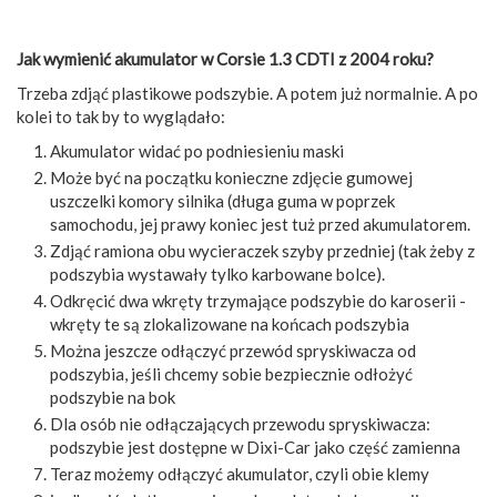
Jak wymienić akumulator w Corsie 1.3 CDTI z 2004 roku?
Trzeba zdjąć plastikowe podszybie. A potem już normalnie. A po
kolei to tak by to wyglądało:
Akumulator widać po podniesieniu maski
Może być na początku konieczne zdjęcie gumowej
uszczelki komory silnika (długa guma w poprzek
samochodu, jej prawy koniec jest tuż przed akumulatorem.
Zdjąć ramiona obu wycieraczek szyby przedniej (tak żeby z
podszybia wystawały tylko karbowane bolce).
Odkręcić dwa wkręty trzymające podszybie do karoserii -
wkręty te są zlokalizowane na końcach podszybia
Można jeszcze odłączyć przewód spryskiwacza od
podszybia, jeśli chcemy sobie bezpiecznie odłożyć
podszybie na bok
Dla osób nie odłączających przewodu spryskiwacza:
podszybie jest dostępne w Dixi-Car jako część zamienna
Teraz możemy odłączyć akumulator, czyli obie klemy