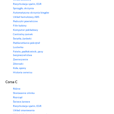
Recyrkulacja spalin, EGR
Sprzęgło, skrzynia
Automatyczna skrzynia biegów
Układ hamulcowy, ABS
Poduszki powietrzne
Filtr kabiny
Komputer pokładowy
Centralny zamek
Światła, żarówki
Podświetlanie pokręteł
Lusterka
Fotele, podłokietnik, pasy
bezpieczeństwa
Zawieszenie
Zderzaki
Koła, opony
Historia serwisu
Corsa C
Różne
Sterowanie silnika
Rozrząd
Świece żarowe
Recyrkulacja spalin, EGR
Układ smarowania