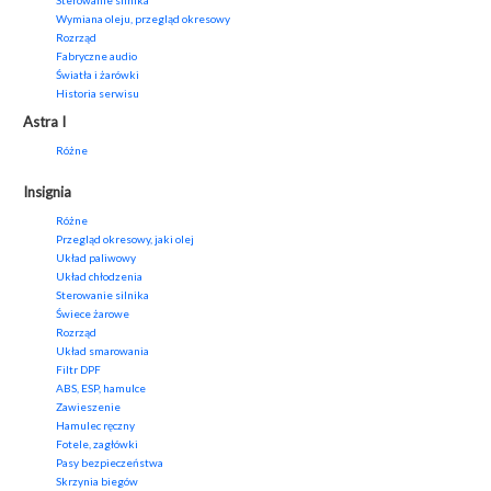
Sterowanie silnika
Wymiana oleju, przegląd okresowy
Rozrząd
Fabryczne audio
Światła i żarówki
Historia serwisu
Astra I
Różne
Insignia
Różne
Przegląd okresowy, jaki olej
Układ paliwowy
Układ chłodzenia
Sterowanie silnika
Świece żarowe
Rozrząd
Układ smarowania
Filtr DPF
ABS, ESP, hamulce
Zawieszenie
Hamulec ręczny
Fotele, zagłówki
Pasy bezpieczeństwa
Skrzynia biegów