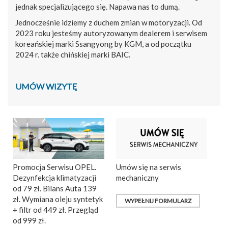
jednak specjalizującego się. Napawa nas to dumą.
Jednocześnie idziemy z duchem zmian w motoryzacji. Od
2023 roku jesteśmy autoryzowanym dealerem i serwisem
koreańskiej marki Ssangyong by KGM, a od początku
2024 r. także chińskiej marki BAIC.
UMÓW WIZYTĘ
Promocja Serwisu OPEL.
Umów się na serwis
Dezynfekcja klimatyzacji
mechaniczny
od 79 zł. Bilans Auta 139
zł. Wymiana oleju syntetyk
WYPEŁNIJ FORMULARZ
+ filtr od 449 zł. Przegląd
od 999 zł.