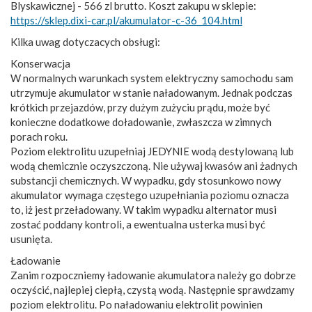
Blyskawicznej - 566 zl brutto. Koszt zakupu w sklepie:
https://sklep.dixi-car.pl/akumulator-c-36_104.html
Kilka uwag dotyczacych obsługi:
Konserwacja
W normalnych warunkach system elektryczny samochodu sam
utrzymuje akumulator w stanie naładowanym. Jednak podczas
krótkich przejazdów, przy dużym zużyciu prądu, może być
konieczne dodatkowe doładowanie, zwłaszcza w zimnych
porach roku.
Poziom elektrolitu uzupełniaj JEDYNIE wodą destylowaną lub
wodą chemicznie oczyszczoną. Nie używaj kwasów ani żadnych
substancji chemicznych. W wypadku, gdy stosunkowo nowy
akumulator wymaga częstego uzupełniania poziomu oznacza
to, iż jest przeładowany. W takim wypadku alternator musi
zostać poddany kontroli, a ewentualna usterka musi być
usunięta.
Ładowanie
Zanim rozpoczniemy ładowanie akumulatora należy go dobrze
oczyścić, najlepiej ciepłą, czystą wodą. Następnie sprawdzamy
poziom elektrolitu. Po naładowaniu elektrolit powinien