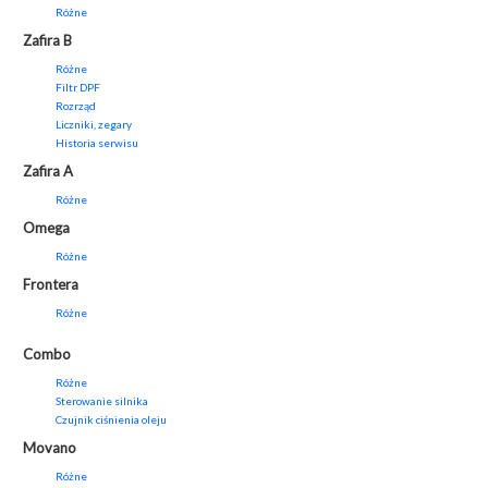
Różne
Zafira B
Różne
Filtr DPF
Rozrząd
Liczniki, zegary
Historia serwisu
Zafira A
Różne
Omega
Różne
Frontera
Różne
Combo
Różne
Sterowanie silnika
Czujnik ciśnienia oleju
Movano
Różne