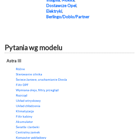
Insignia
,
Mokka
,
Dostawcze Opel
,
Elektryki
,
Berlingo/Doblo/Partner
Pytania wg modelu
Astra III
Różne
Sterowanie silnika
Świece żarowe, uruchamianie Diesla
Filtr DPF
Wymiana oleju, filtry, przegląd
Rozrząd
Układ wtryskowy
Układ chłodzenia
Klimatyzacja
Filtr kabiny
Akumulator
Światła i żarówki
Centralny zamek
Komputer pokładowy