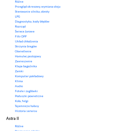
Różne
Przegląd okresowy, wymiana oleju
Sterowanie silnika, obroty
LPG
Diagnostyka, kody błędów
Rozrząd
Świece żarowe
Filtr DPF
Układ chłodzenia
Skrzynia biegów
Oświetlenie
Hamulec postojowy
Zawieszenie
Klapa bagażnika
Zamki
Komputer pokładowy
Klima
Audio
Fotele i zagłówki
Poduszki powietrzne
Koła, felgi
Tajemnicze hałasy
Historia serwisu
Astra II
Różne