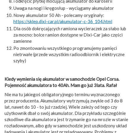
i odkręcić płytkę mocującą akumulator do karoserii
Uwaga na nogi i kręgosłup - wyciągamy akumulator
Nowy akumulator 50 Ah - polecamy oryginały:
https://sklep.dixi-car.pl/akumulator-c-36_104.html
Dla osób dokręcających ramiona wycieraczek za słabo lub
za mocno: bolce ramion dostępne w Dixi-Car jako części
zamienne
Po zmontowaniu wszystkiego programujemy pamięci
nietrwałe (przede wszystkim radioodbiornik i elektryczne
szyby)
Kiedy wymienia się akumulator w samochodzie Opel Corsa.
Pojemność akumulatora to 40Ah. Mam go już 3lata. Rafał
Nie ma tu jakiegoś obligatoryjnego terminu wyznaczonego
przez producenta. Akumulatory wytrzymują zwykle od 3 do 8
lat, nawet do 10 - to już rzadziej. Wiele zależy od tego czy
użytkownik dbał o swój akumulator. Dla przykładu szczególnie
szkodliwe dla akumulatora jest trzymanie go na mrozie w stanie
rozładowanym, albo gdy w samochodzie jest uszkodzony układ
ładowania i akumulator jest przeładowywany. Problemy z