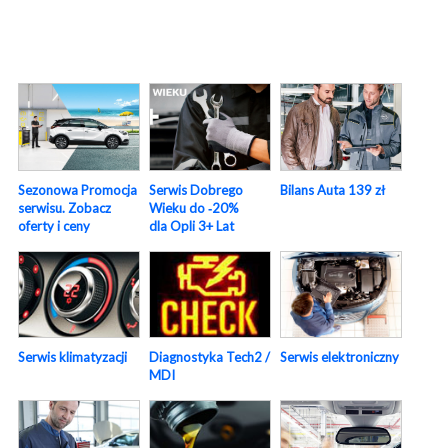
Sezonowa Promocja
Serwis Dobrego
Bilans Auta 139 zł
serwisu. Zobacz
Wieku do ‑20%
oferty i ceny
dla Opli 3+ Lat
Serwis elektroniczny
Serwis klimatyzacji
Diagnostyka Tech2 /
MDI