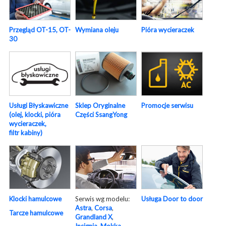
Pióra wycieraczek
Przegląd OT-15, OT-
Wymiana oleju
30
Usługi Błyskawiczne
Sklep Oryginalne
Promocje serwisu
(olej, klocki, pióra
Części SsangYong
wycieraczek,
filtr kabiny)
Serwis wg modelu:
Usługa Door to door
Klocki hamulcowe
Astra
,
Corsa
,
Tarcze hamulcowe
Grandland X
,