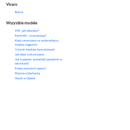
Vivaro
Różne
Wszystkie modele
VIN - jak odczytać?
Kontrolki - co oznaczają?
Kody serwisowe na wyświetlaczu
między zegarami
Usterki klocków hamulcowych
Jak dbać o akumulator
Jak kupować samochód (poradnik w
odcinkach)
Kiedy wymienić opony?
Pytania o blacharkę
Ocynk w Oplach