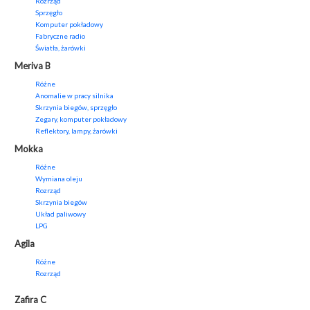
Rozrząd
Sprzęgło
Komputer pokładowy
Fabryczne radio
Światła, żarówki
Meriva B
Różne
Anomalie w pracy silnika
Skrzynia biegów, sprzęgło
Zegary, komputer pokładowy
Reflektory, lampy, żarówki
Mokka
Różne
Wymiana oleju
Rozrząd
Skrzynia biegów
Układ paliwowy
LPG
Agila
Różne
Rozrząd
Zafira C