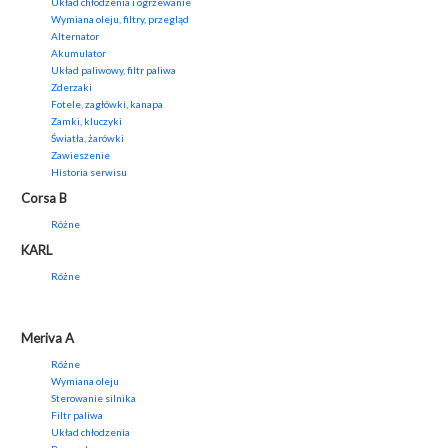
Układ chłodzenia i ogrzewanie
Wymiana oleju, filtry, przegląd
Alternator
Akumulator
Układ paliwowy, filtr paliwa
Zderzaki
Fotele, zagłówki, kanapa
Zamki, kluczyki
Światła, żarówki
Zawieszenie
Historia serwisu
Corsa B
Różne
KARL
Różne
Meriva A
Różne
Wymiana oleju
Sterowanie silnika
Filtr paliwa
Układ chłodzenia