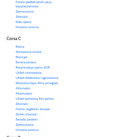
Fotele, podłokietnik, pasy
bezpieczeństwa
Zawieszenie
Zderzaki
Koła, opony
Historia serwisu
Corsa C
Różne
Sterowanie silnika
Rozrząd
Świece żarowe
Recyrkulacja spalin, EGR
Układ smarowania
Układ chłodzenia i ogrzewanie
Wymiana oleju, filtry, przegląd
Alternator
Akumulator
Układ paliwowy, filtr paliwa
Zderzaki
Fotele, zagłówki, kanapa
Zamki, kluczyki
Światła, żarówki
Zawieszenie
Historia serwisu