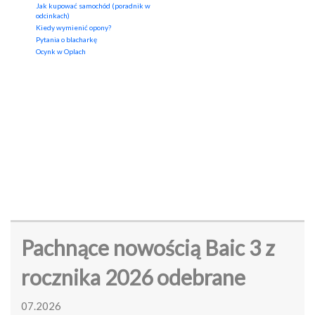
Jak kupować samochód (poradnik w
odcinkach)
Kiedy wymienić opony?
Pytania o blacharkę
Ocynk w Oplach
Pachnące nowością Baic 3 z
rocznika 2026 odebrane
07.2026