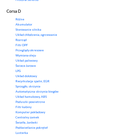
Corsa D
Różne
Akumulator
Sterowanie silnika
Układ chłodzenia, ogrzewanie
Rozrząd
Filtr DPF
Przeglądy okresowe
Wymiana oleju
Układ paliwowy
Świece żarowe
LPG
Układ dolotowy
Recyrkulacja spalin, EGR
Sprzęgło, skrzynia
Automatyczna skrzynia biegów
Układ hamulcowy, ABS
Poduszki powietrzne
Filtr kabiny
Komputer pokładowy
Centralny zamek
Światła, żarówki
Podświetlanie pokręteł
Lusterka