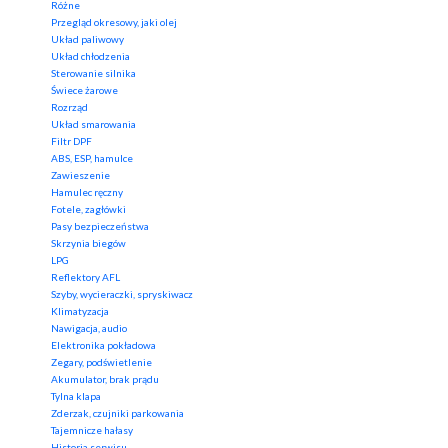
Różne
Przegląd okresowy, jaki olej
Układ paliwowy
Układ chłodzenia
Sterowanie silnika
Świece żarowe
Rozrząd
Układ smarowania
Filtr DPF
ABS, ESP, hamulce
Zawieszenie
Hamulec ręczny
Fotele, zagłówki
Pasy bezpieczeństwa
Skrzynia biegów
LPG
Reflektory AFL
Szyby, wycieraczki, spryskiwacz
Klimatyzacja
Nawigacja, audio
Elektronika pokładowa
Zegary, podświetlenie
Akumulator, brak prądu
Tylna klapa
Zderzak, czujniki parkowania
Tajemnicze hałasy
Historia serwisu