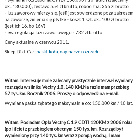
ok.. 130.000), zestaw: 554 zl brutto, robocizna: 355 zl brutto
- luz zaworowy mierzy się, jeśli jest stwierdzone poza zakresem
na zaworze, zmienia się płytke - koszt 1 szt. ok.. 100 zł brutto
(jest ich 16, bo 16V)
- ew. regulacja luzu zaworowego - 732 zl brutto
Ceny aktualne w czerwcu 2011.
Sklep Dixi-Car:
paski, koła, napinacze rozrządu
Witam. Interesuje mnie zalecany praktycznie interwał wymiany
rozrządu w silniku Vectry 1.8, 140 KM.Na razie mam przebieg
57 tys. km. Rocznik 2006. Proszę o odpowiedż na e-mail.
Wymiana paska zębatego maksymalnie co: 150.000 km / 10 lat.
Witam. Posiadam Opla Vectrę C 1.9 CDTI 120KM z 2006 roku
(po lifcie) z przebiegiem obecnym 150 tys. km. Rozrząd był
wymieniony przy 140 tys. km wraz z pompą wodną. I mam