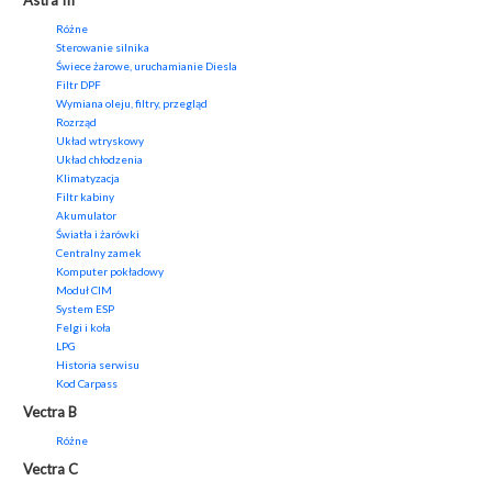
Astra III
Różne
Sterowanie silnika
Świece żarowe, uruchamianie Diesla
Filtr DPF
Wymiana oleju, filtry, przegląd
Rozrząd
Układ wtryskowy
Układ chłodzenia
Klimatyzacja
Filtr kabiny
Akumulator
Światła i żarówki
Centralny zamek
Komputer pokładowy
Moduł CIM
System ESP
Felgi i koła
LPG
Historia serwisu
Kod Carpass
Vectra B
Różne
Vectra C