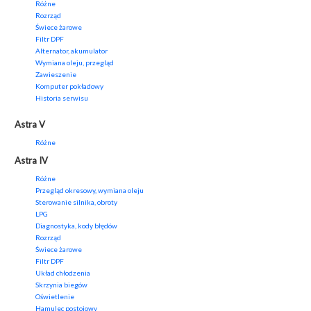
Różne
Rozrząd
Świece żarowe
Filtr DPF
Alternator, akumulator
Wymiana oleju, przegląd
Zawieszenie
Komputer pokładowy
Historia serwisu
Astra V
Różne
Astra IV
Różne
Przegląd okresowy, wymiana oleju
Sterowanie silnika, obroty
LPG
Diagnostyka, kody błędów
Rozrząd
Świece żarowe
Filtr DPF
Układ chłodzenia
Skrzynia biegów
Oświetlenie
Hamulec postojowy