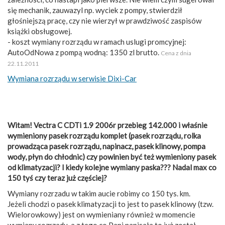
się mechanik, zauwazyl np. wyciek z pompy, stwierdził
głośniejszą pracę, czy nie wierzył w prawdziwość zaspisów
książki obsługowej.
- koszt wymiany rozrządu w ramach uslugi promcyjnej:
AutoOdNowa z pompą wodną: 1350 zl brutto.
Cena z dnia
22.11.2011
Wymiana rozrządu w serwisie Dixi-Car
Witam! Vectra C CDTi 1.9 2006r przebieg 142.000 i właśnie
wymieniony pasek rozrządu komplet (pasek rozrządu, rolka
prowadząca pasek rozrządu, napinacz, pasek klinowy, pompa
wody, płyn do chłodnic) czy powinien być też wymieniony pasek
od klimatyzacji? I kiedy kolejne wymiany paska??? Nadal max co
150 tyś czy teraz już częściej?
Wymiany rozrzadu w takim aucie robimy co 150 tys. km.
Jeżeli chodzi o pasek klimatyzacji to jest to pasek klinowy (tzw.
Wielorowkowy) jest on wymieniany również w momencie
wymiany rozrzadu, a z tego co Pani napisała to już został