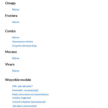
Omega
Różne
Frontera
Różne
Combo
Różne
Sterowanie silnika
Czujnik ciśnienia oleju
Movano
Różne
Vivaro
Różne
Wszystkie modele
VIN - jak odczytać?
Kontrolki - co oznaczają?
Kody serwisowe na wyświetlaczu
między zegarami
Usterki klocków hamulcowych
Jak dbać o akumulator