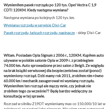
Wymieniłem pasek rozrządu po 120 tys. Opel Vectra C 1,9
CDTI 120KM. Kiedy następna wymiana?
Następna wymiana po kolejnych 120 tys. km.
Wymiana rozrządu w serwisie Dixi-Car
Pasek rozrządu, łańcuch rozrządu, napinacze
- sklep Dixi-Car
Witam. Posiadam Opla Signum z 2006 r., 120KM. Kupiłem auto
używane w polskim salonie Opla w 2009 r. z przebiegiem
74.000 km. Auto sprowadzone przez salon z Belgii. Ze względu
na brak książki serwisowej dla bezpieczeństwa został (ponoć)
wymieniony rozrząd. Dziś mamy rok 2011, zrobiłem nim równo
60.000 km i mechanik zasugerował mi wymianę rozrządu.
Wymieniłem ten rozrząd ale męczy mnie, czy jednak nie
zrobiłem tego za wcześnie?? Będę bardzo wdzięczny za
konsultację w tej sprawie.
Rozrzad w silniku Z19DT wymieniamy max co 150.000/10 lat w
zależnosci, co nastapi jako pierwsze. Nie wiem czym sugerował