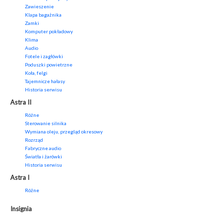
Zawieszenie
Klapa bagażnika
Zamki
Komputer pokładowy
Klima
Audio
Fotele i zagłówki
Poduszki powietrzne
Koła, felgi
Tajemnicze hałasy
Historia serwisu
Astra II
Różne
Sterowanie silnika
Wymiana oleju, przegląd okresowy
Rozrząd
Fabryczne audio
Światła i żarówki
Historia serwisu
Astra I
Różne
Insignia