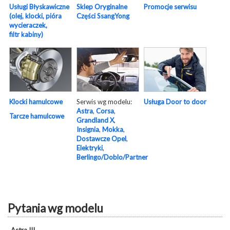
Usługi Błyskawiczne
Sklep Oryginalne
Promocje serwisu
(olej, klocki, pióra
Części SsangYong
wycieraczek,
filtr kabiny)
Serwis wg modelu:
Usługa Door to door
Klocki hamulcowe
Astra
,
Corsa
,
Tarcze hamulcowe
Grandland X
,
Insignia
,
Mokka
,
Dostawcze Opel
,
Elektryki
,
Berlingo/Doblo/Partner
Pytania wg modelu