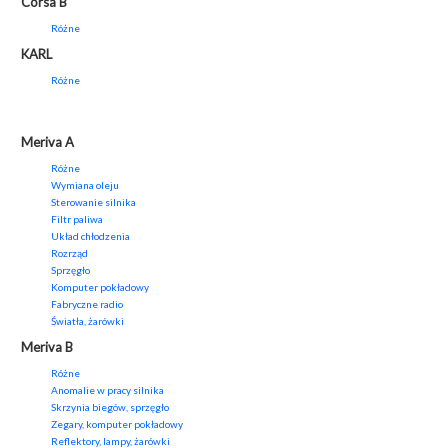
Corsa B
Różne
KARL
Różne
Meriva A
Różne
Wymiana oleju
Sterowanie silnika
Filtr paliwa
Układ chłodzenia
Rozrząd
Sprzęgło
Komputer pokładowy
Fabryczne radio
Światła, żarówki
Meriva B
Różne
Anomalie w pracy silnika
Skrzynia biegów, sprzęgło
Zegary, komputer pokładowy
Reflektory, lampy, żarówki