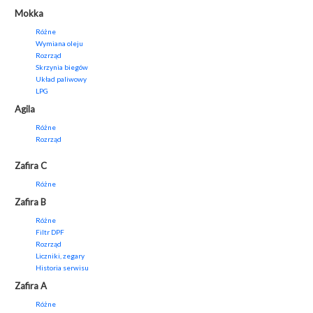
Mokka
Różne
Wymiana oleju
Rozrząd
Skrzynia biegów
Układ paliwowy
LPG
Agila
Różne
Rozrząd
Zafira C
Różne
Zafira B
Różne
Filtr DPF
Rozrząd
Liczniki, zegary
Historia serwisu
Zafira A
Różne