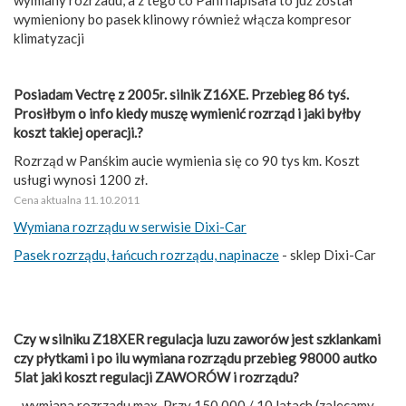
wymieniony bo pasek klinowy również włącza kompresor
klimatyzacji
Posiadam Vectrę z 2005r. silnik Z16XE. Przebieg 86 tyś.
Prosiłbym o info kiedy muszę wymienić rozrząd i jaki byłby
koszt takiej operacji.?
Rozrząd w Panśkim aucie wymienia się co 90 tys km. Koszt
usługi wynosi 1200 zł.
Cena aktualna 11.10.2011
Wymiana rozrządu w serwisie Dixi-Car
Pasek rozrządu, łańcuch rozrządu, napinacze
- sklep Dixi-Car
Czy w silniku Z18XER regulacja luzu zaworów jest szklankami
czy płytkami i po ilu wymiana rozrządu przebieg 98000 autko
5lat jaki koszt regulacji ZAWORÓW i rozrządu?
- wymiana rozrzadu max. Przy 150.000 / 10 latach (zalecamy