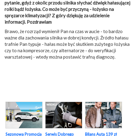
pytanie, gdyż z okolic przodu silnika słychać dźwięk hałasującej
rolki bądź łożyska. Co może być przyczyną - łożysko na
spręzarce klimatyzacji? Z góry dziękuję za udzielenie
informacji. Pozdrawiam
Brawo, że rozrząd wymienił Pan na czas w aucie - to bardzo
ważne dla zachowania silnika w dobrej kondycji. Źródło hałasu
trafnie Pan typuje - hałas może być skutkiem zużytego łożyska
czy to na kompresorze, czy alternatorze - do weryfikacji
warsztatowej - wtedy można postawić trafną diagnozę.
Sezonowa Promocja
Serwis Dobrego
Bilans Auta 139 zł