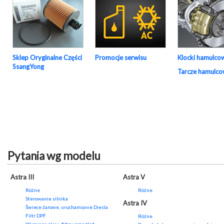
Sklep Oryginalne Części
Promocje serwisu
Klocki hamulco
SsangYong
Tarcze hamulc
Pytania wg modelu
Astra III
Astra V
Różne
Różne
Sterowanie silnika
Astra IV
Świece żarowe, uruchamianie Diesla
Filtr DPF
Różne