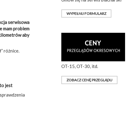
WYPEŁNIJ FORMULARZ
akcja serwisowa
 że mam problem
 kilometrów aby
” różnice.
OT-15, OT-30, itd.
ZOBACZ CENĘ PRZEGLĄDU
to jest
i sprawdzenia