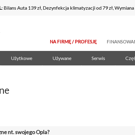
L
: Bilans Auta 139 zł, Dezynfekcja klimatyzacji od 79 zł, Wymiana
NA FIRMĘ / PROFESJĘ
FINANSOWA
Użytkowe
Używane
Serwis
Częś
zne
zne nt. swojego Opla?