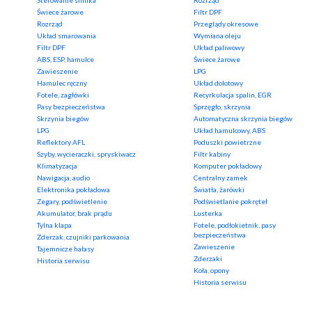
Sterowanie silnika
Rozrząd
Świece żarowe
Filtr DPF
Rozrząd
Przeglądy okresowe
Układ smarowania
Wymiana oleju
Filtr DPF
Układ paliwowy
ABS, ESP, hamulce
Świece żarowe
Zawieszenie
LPG
Hamulec ręczny
Układ dolotowy
Fotele, zagłówki
Recyrkulacja spalin, EGR
Pasy bezpieczeństwa
Sprzęgło, skrzynia
Skrzynia biegów
Automatyczna skrzynia biegów
LPG
Układ hamulcowy, ABS
Reflektory AFL
Poduszki powietrzne
Szyby, wycieraczki, spryskiwacz
Filtr kabiny
Klimatyzacja
Komputer pokładowy
Nawigacja, audio
Centralny zamek
Elektronika pokładowa
Światła, żarówki
Zegary, podświetlenie
Podświetlanie pokręteł
Akumulator, brak prądu
Lusterka
Tylna klapa
Fotele, podłokietnik, pasy
bezpieczeństwa
Zderzak, czujniki parkowania
Zawieszenie
Tajemnicze hałasy
Zderzaki
Historia serwisu
Koła, opony
Historia serwisu