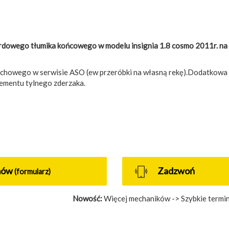
ardowego tłumika końcowego w modelu insignia 1.8 cosmo 2011r. na
echowego w serwisie ASO (ew przeróbki na własną rekę).Dodatkowa 
ementu tylnego zderzaka.
mów
Zadzwoń
(formularz)
Nowość:
Więcej mechaników -> Szybkie termin