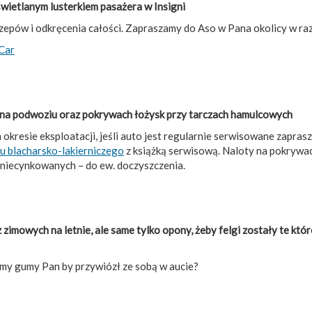
wietlanym lusterkiem pasażera w Insigni
czepów i odkręcenia całości. Zapraszamy do Aso w Pana okolicy w ra
-Car
za na podwoziu oraz pokrywach łożysk przy tarczach hamulcowych
 okresie eksploatacji, jeśli auto jest regularnie serwisowane zapras
u blacharsko-lakierniczego
z książką serwisową. Naloty na pokrywac
 niecynkowanych – do ew. doczyszczenia.
imowych na letnie, ale same tylko opony, żeby felgi zostały te które 
my gumy Pan by przywiózł ze sobą w aucie?