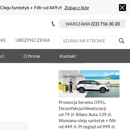
 Oleju Syntetyk + Filtr od 449 zł
Zobacz listę
WARSZAWA
(22) 716 30 20
NIE
UBEZPIECZENIA
ci
O firmie
Kontakt
Promocja Serwisu OPEL.
Dezynfekcja klimatyzacji
od 79 zł. Bilans Auta 139 zł.
Wymiana oleju syntetyk + filtr
od 449 zł. Przegląd od 999 zł.