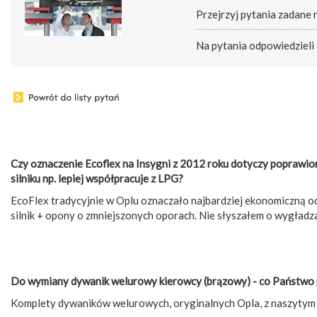
Przejrzyj pytania zadane
Na pytania odpowiedzieli
Czy oznaczenie Ecoflex na Insygni z 2012 roku dotyczy poprawio
silniku np. lepiej współpracuje z LPG?
EcoFlex tradycyjnie w Oplu oznaczało najbardziej ekonomiczną o
silnik + opony o zmniejszonych oporach. Nie słyszałem o wygład
Do wymiany dywanik welurowy kierowcy (brązowy) - co Państwo
Komplety dywaników welurowych, oryginalnych Opla, z naszytym l