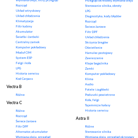
Wymiana oleju, filtry, przegląd
Przegląd okresowy, wymiana oleju
Rozrząd
Sterowanie silnika, obroty
Układ wtryskowy
LPG
Układ chłodzenia
Diagnostyka, kody błędów
Klimatyzacja
Rozrząd
Filtr kabiny
Świece żarowe
Akumulator
Filtr DPF
Światła i żarówki
Układ chłodzenia
Centralny zamek
Skrzynia biegów
Komputer pokładowy
Oświetlenie
Moduł CIM
Hamulec postojowy
System ESP
Zawieszenie
Felgi i koła
Klapa bagażnika
LPG
Zamki
Historia serwisu
Komputer pokładowy
Kod Carpass
Klima
Audio
Vectra B
Fotele i zagłówki
Różne
Poduszki powietrzne
Koła, felgi
Vectra C
Tajemnicze hałasy
Historia serwisu
Różne
Rozrząd
Astra II
Świece żarowe
Filtr DPF
Różne
Alternator, akumulator
Sterowanie silnika
Wymiana oleju, przegląd
Wymiana oleju, przegląd okresowy