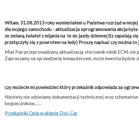
Witam. 31.08.2013 roku wymieniałem u Państwa rozrząd w mojej in
dla mojego samochodu - aktualizacja oprogramowania akcja była 
ze zmianą świateł z mijania na te do jazdy dziennej (tz zapalają 
przełączyły się z powrotem na ledy) Proszę napisać czy można to 
Miał Pan przeprowadzaną aktualizację sterownik silnik ECM, nie 
Zapraszamy na sprawdzenie komputerowe, może kwestia będzie z
czy możecie mi powiedzieć który przekażnik odpowiada za ogrzewan
Niestety nie udzielamy dokumentacji technicznej oraz schematów in
bezpieczników……
Przekaźniki Opla w sklepie Dixi-Car