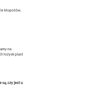
zie kłopotów.
zamy na
h łożysk piast
są, czy jest u