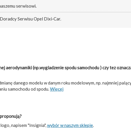
 naszemu serwisowi.
 Doradcy Serwisu Opel Dixi‑Car.
nej aerodynamiki (np.wygladzenie spodu samochodu ) czy tez oznacz
dmianę danego modelu w danym roku modelowym, np. najmniej palący
zaniu samochodu od spodu.
Więcej
 proponują?
ogo, napisem "Insignia",
wybór w naszym sklepie
.