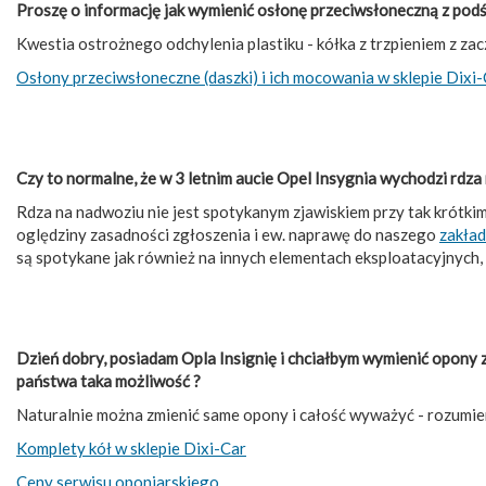
Proszę o informację jak wymienić osłonę przeciwsłoneczną z podś
Kwestia ostrożnego odchylenia plastiku - kółka z trzpieniem z za
Osłony przeciwsłoneczne (daszki) i ich mocowania w sklepie Dixi
Czy to normalne, że w 3 letnim aucie Opel Insygnia wychodzi rd
Rdza na nadwoziu nie jest spotykanym zjawiskiem przy tak krótkim
oględziny zasadności zgłoszenia i ew. naprawę do naszego
zakład
są spotykane jak również na innych elementach eksploatacyjnych,
Dzień dobry, posiadam Opla Insignię i chciałbym wymienić opony z z
państwa taka możliwość ?
Naturalnie można zmienić same opony i całość wyważyć - rozumie
Komplety kół w sklepie Dixi-Car
Ceny serwisu oponiarskiego