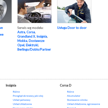
Serwis wg modelu:
Usługa Door to door
we
Astra
,
Corsa
,
owe
Grandland X
,
Insignia
,
Mokka
,
Dostawcze
Opel
,
Elektryki
,
Berlingo/Doblo/Partner
Insignia
Corsa D
Różne
Różne
Przegląd okresowy, jaki olej
Akumulator
Układ paliwowy
Sterowanie silnika
Układ chłodzenia
Układ chłodzenia, ogrzewanie