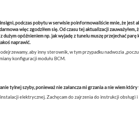
signi, podczas pobytu w serwisie poinformowaliście mnie, że jest 
darmowa więc zgodziłem się. Od czasu tej aktualizacji zauważyłem,
się z dużym opóźnieniem np. jak wyjadę z tunelu muszę przejechać parę
jakoś naprawić.
podejrzewamy, aby inny sterownik, w tym przypadku nadwozia „poczuł
miany konfiguracji modułu BCM.
ie tylnej szyby, ponieważ nie załancza mi grzania a nie wiem który 
stalacji elektrycznej. Zachęcam do zajrzenia do instrukcji obsługi 