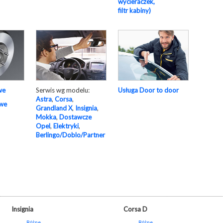
wycieraczek,
filtr kabiny)
Serwis wg modelu:
Usługa Door to door
we
Astra
,
Corsa
,
owe
Grandland X
,
Insignia
,
Mokka
,
Dostawcze
Opel
,
Elektryki
,
Berlingo/Doblo/Partner
Insignia
Corsa D
Różne
Różne