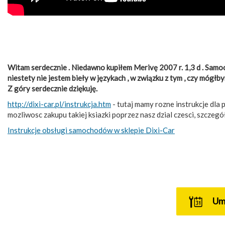
Witam serdecznie . Niedawno kupiłem Merivę 2007 r. 1,3 d . Samo
niestety nie jestem bieły w językach , w związku z tym , czy mógłb
Z góry serdecznie dziękuję.
http://dixi-car.pl/instrukcja.htm
- tutaj mamy rozne instrukcje dla 
mozliwosc zakupu takiej ksiazki poprzez nasz dzial czesci, szczeg
Instrukcje obsługi samochodów w sklepie Dixi-Car
U