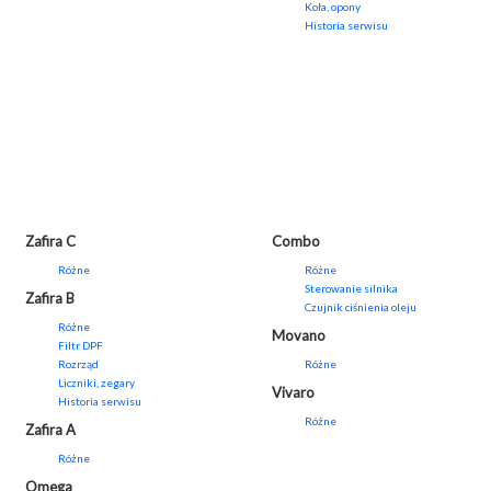
Koła, opony
Historia serwisu
Zafira C
Combo
Różne
Różne
Sterowanie silnika
Zafira B
Czujnik ciśnienia oleju
Różne
Movano
Filtr DPF
Rozrząd
Różne
Liczniki, zegary
Vivaro
Historia serwisu
Różne
Zafira A
Różne
Omega