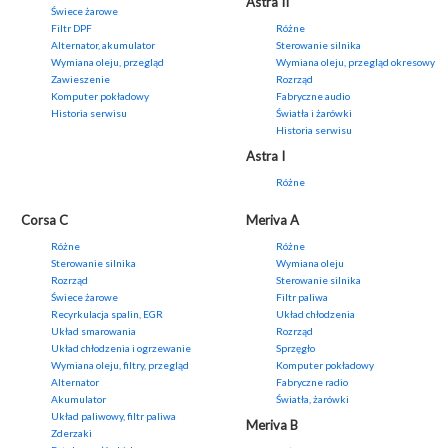
Astra II
Świece żarowe
Filtr DPF
Różne
Alternator, akumulator
Sterowanie silnika
Wymiana oleju, przegląd
Wymiana oleju, przegląd okresowy
Zawieszenie
Rozrząd
Komputer pokładowy
Fabryczne audio
Historia serwisu
Światła i żarówki
Historia serwisu
Astra I
Różne
Corsa C
Meriva A
Różne
Różne
Sterowanie silnika
Wymiana oleju
Rozrząd
Sterowanie silnika
Świece żarowe
Filtr paliwa
Recyrkulacja spalin, EGR
Układ chłodzenia
Układ smarowania
Rozrząd
Układ chłodzenia i ogrzewanie
Sprzęgło
Wymiana oleju, filtry, przegląd
Komputer pokładowy
Alternator
Fabryczne radio
Akumulator
Światła, żarówki
Układ paliwowy, filtr paliwa
Meriva B
Zderzaki