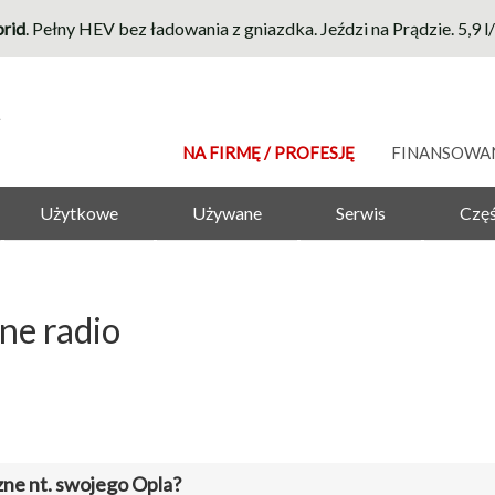
rid
. Pełny HEV bez ładowania z gniazdka. Jeździ na Prądzie. 5,9 
NA FIRMĘ / PROFESJĘ
FINANSOWA
Użytkowe
Używane
Serwis
Częś
ne radio
zne nt. swojego Opla?