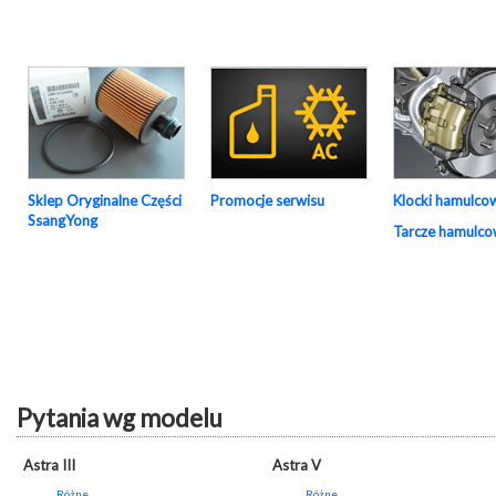
Sklep Oryginalne Części
Promocje serwisu
Klocki hamulco
SsangYong
Tarcze hamulc
Pytania wg modelu
Astra III
Astra V
Różne
Różne