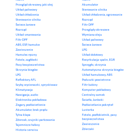
Przegląd okresowy, jaki olej
Akumulator
Układ paliwowy
Sterowanie silnika
Układ chłodzenia
Układ chłodzenia, ogrzewanie
Sterowanie silnika
Rozrząd
Świece żarowe
Filtr DPF
Rozrząd
Przeglądy okresowe
Układ smarowania
Wymiana oleju
Filtr DPF
Układ paliwowy
ABS, ESP, hamulce
Świece żarowe
Zawieszenie
LPG
Hamulec ręczny
Układ dolotowy
Fotele, zagłówki
Recyrkulacja spalin, EGR
Pasy bezpieczeństwa
Sprzęgło, skrzynia
Skrzynia biegów
Automatyczna skrzynia biegów
LPG
Układ hamulcowy, ABS
Reflektory AFL
Poduszki powietrzne
Szyby, wycieraczki, spryskiwacz
Filtr kabiny
Klimatyzacja
Komputer pokładowy
Nawigacja, audio
Centralny zamek
Elektronika pokładowa
Światła, żarówki
Zegary, podświetlenie
Podświetlanie pokręteł
Akumulator, brak prądu
Lusterka
Tylna klapa
Fotele, podłokietnik, pasy
bezpieczeństwa
Zderzak, czujniki parkowania
Zawieszenie
Tajemnicze hałasy
Zderzaki
Historia serwisu