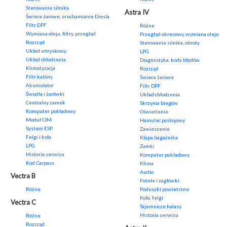
Sterowanie silnika
Astra IV
Świece żarowe, uruchamianie Diesla
Filtr DPF
Różne
Wymiana oleju, filtry, przegląd
Przegląd okresowy, wymiana oleju
Rozrząd
Sterowanie silnika, obroty
Układ wtryskowy
LPG
Układ chłodzenia
Diagnostyka, kody błędów
Klimatyzacja
Rozrząd
Filtr kabiny
Świece żarowe
Akumulator
Filtr DPF
Światła i żarówki
Układ chłodzenia
Centralny zamek
Skrzynia biegów
Komputer pokładowy
Oświetlenie
Moduł CIM
Hamulec postojowy
System ESP
Zawieszenie
Felgi i koła
Klapa bagażnika
LPG
Zamki
Historia serwisu
Komputer pokładowy
Kod Carpass
Klima
Audio
Vectra B
Fotele i zagłówki
Różne
Poduszki powietrzne
Koła, felgi
Vectra C
Tajemnicze hałasy
Historia serwisu
Różne
Rozrząd