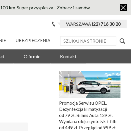
l/100 km. Super przyspiesza.
Zobacz i zamów
WARSZAWA
(22) 716 30 20
NIE
UBEZPIECZENIA
ci
O firmie
Kontakt
Promocja Serwisu OPEL.
Dezynfekcja klimatyzacji
od 79 zł. Bilans Auta 139 zł.
Wymiana oleju syntetyk + filtr
od 449 zł. Przegląd od 999 zł.