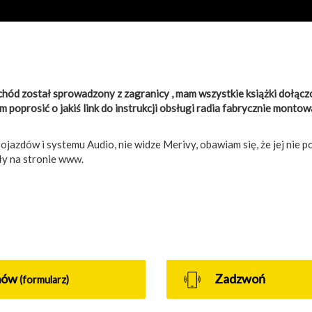
chód został sprowadzony z zagranicy , mam wszystkie książki dołączo
ym poprosić o jakiś link do instrukcji obsługi radia fabrycznie monto
pojazdów i systemu Audio, nie widze Merivy, obawiam się, że jej nie p
óły na stronie www.
mów
Zadzwoń
(formularz)