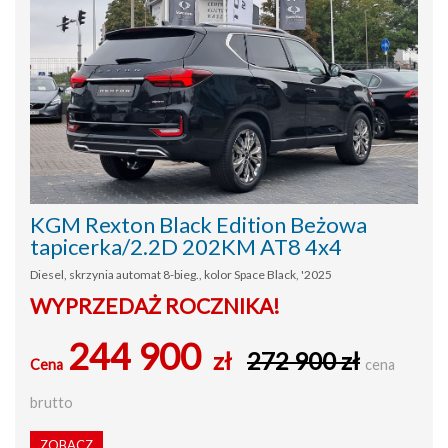
KGM Rexton Black Edition Beżowa
tapicerka/2.2D 202KM AT8 4x4
Diesel, skrzynia automat 8-bieg., kolor Space Black, '2025
WYPRZEDAŻ ROCZNIKA!
244 900
zł
272 900 zł
Cena
cena
brutto
ZOBACZ