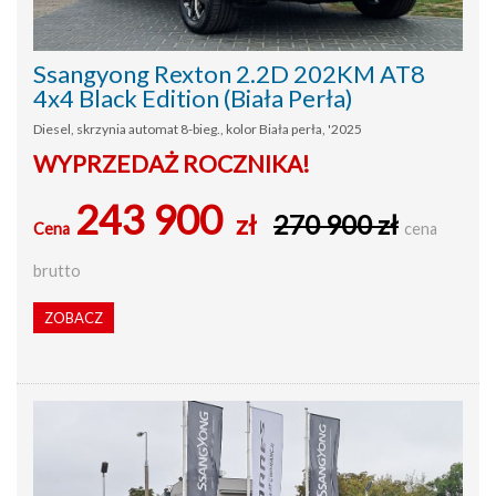
Ssangyong Rexton 2.2D 202KM AT8
4x4 Black Edition (Biała Perła)
Diesel, skrzynia automat 8-bieg., kolor Biała perła, '2025
WYPRZEDAŻ ROCZNIKA!
243 900
zł
270 900 zł
Cena
cena
brutto
ZOBACZ