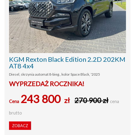
KGM Rexton Black Edition 2.2D 202KM
AT8 4x4
Diesel, skrzynia automat 8-bieg., kolor Space Black, '2025
WYPRZEDAŻ ROCZNIKA!
243 800
zł
270 900 zł
Cena
cena
brutto
ZOBACZ