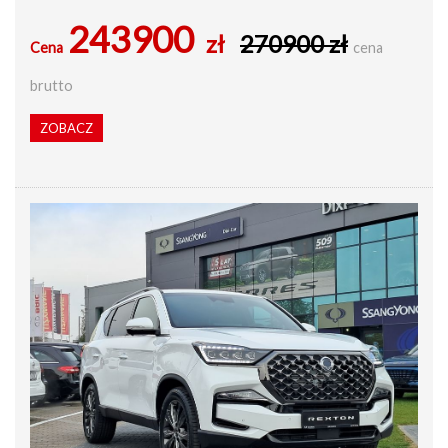
243900
zł
270900 zł
Cena
cena
brutto
ZOBACZ