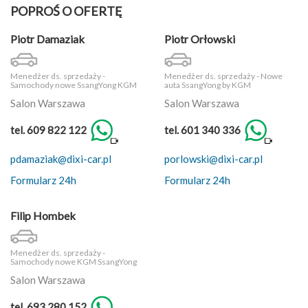
POPROŚ O OFERTĘ
Piotr Damaziak
Piotr Orłowski
Menedżer ds. sprzedaży -
Menedżer ds. sprzedaży - Nowe
Samochody nowe SsangYong KGM
auta SsangYong by KGM
Salon Warszawa
Salon Warszawa
tel. 609 822 122
tel. 601 340 336
pdamaziak@dixi-car.pl
porlowski@dixi-car.pl
Formularz 24h
Formularz 24h
Filip Hombek
Menedżer ds. sprzedaży -
Samochody nowe KGM SsangYong
Salon Warszawa
tel. 693 280 152