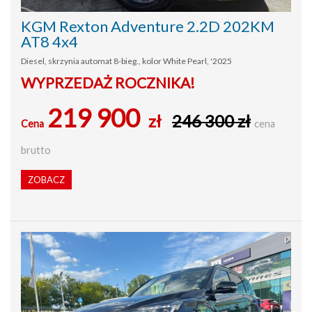
KGM Rexton Adventure 2.2D 202KM
AT8 4x4
Diesel, skrzynia automat 8-bieg., kolor White Pearl, '2025
WYPRZEDAŻ ROCZNIKA!
219 900
zł
246 300 zł
Cena
cena
brutto
ZOBACZ