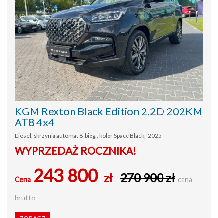
KGM Rexton Black Edition 2.2D 202KM
AT8 4x4
Diesel, skrzynia automat 8-bieg., kolor Space Black, '2025
WYPRZEDAŻ ROCZNIKA!
243 800
zł
270 900 zł
Cena
cena
brutto