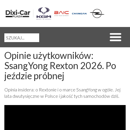
Opinie użytkowników:
SsangYong Rexton 2026. Po
jeździe próbnej
Opinia insidera: o Rextonie i o marce SsangYong w ogóle. Jej
lata dwutysięczne w Polsce i jakość tych samochodów dziś.