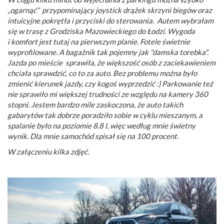
„ogarnąć” przypominający joystick drążek skrzyni biegów oraz
intuicyjne pokrętła i przyciski do sterowania. Autem wybrałam
się w trasę z Grodziska Mazowieckiego do Łodzi. Wygoda
i komfort jest tutaj na pierwszym planie. Fotele świetnie
wyprofilowane. A bagażnik tak pojemny jak "damska torebka".
Jazda po mieście sprawiła, że większość osób z zaciekawieniem
chciała sprawdzić, co to za auto. Bez problemu można było
zmienić kierunek jazdy, czy kogoś wyprzedzić :) Parkowanie też
nie sprawiło mi większej trudności ze względu na kamery 360
stopni. Jestem bardzo mile zaskoczona, że auto takich
gabarytów tak dobrze poradziło sobie w cyklu mieszanym, a
spalanie było na poziomie 8.8 l, więc według mnie świetny
wynik. Dla mnie samochód spisał się na 100 procent.
W załączeniu kilka zdjęć.