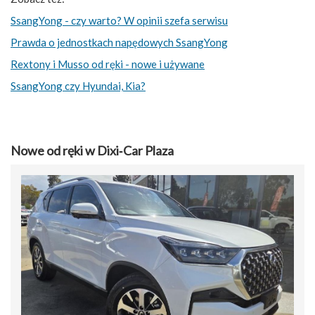
SsangYong - czy warto? W opinii szefa serwisu
Prawda o jednostkach napędowych SsangYong
Rextony i Musso od ręki - nowe i używane
SsangYong czy Hyundai, Kia?
Nowe od ręki w Dixi‑Car Plaza