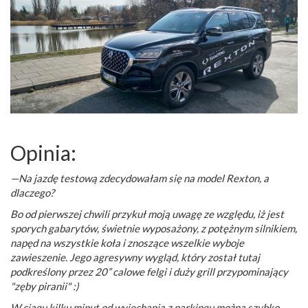
Opinia:
—Na jazdę testową zdecydowałam się na model Rexton, a
dlaczego?
Bo od pierwszej chwili przykuł moją uwagę ze względu, iż jest
sporych gabarytów, świetnie wyposażony, z potężnym silnikiem,
napęd na wszystkie koła i znoszące wszelkie wyboje
zawieszenie. Jego agresywny wygląd, który został tutaj
podkreślony przez 20” calowe felgi i duży grill przypominający
"zęby piranii" :)
W ciągu kilku minut od wyjechania z parkingu można szybko