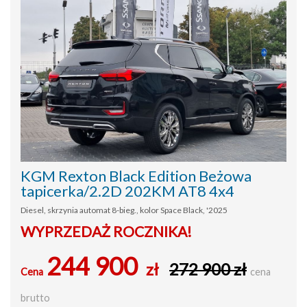
KGM Rexton Black Edition Beżowa
tapicerka/2.2D 202KM AT8 4x4
Diesel, skrzynia automat 8-bieg., kolor Space Black, '2025
WYPRZEDAŻ ROCZNIKA!
244 900
zł
272 900 zł
Cena
cena
brutto