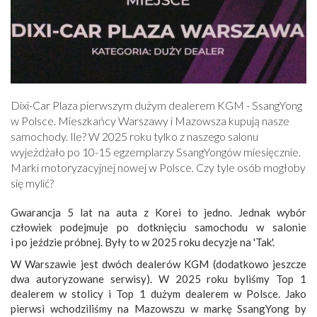
Dixi-Car Plaza pierwszym dużym dealerem KGM - SsangYong
w Polsce. Mieszkańcy Warszawy i Mazowsza kupują nasze
samochody. Ile? W 2025 roku tylko z naszego salonu
wyjeżdżało po 10-15 egzemplarzy SsangYongów miesięcznie.
Marki motoryzacyjnej nowej w Polsce. Czy tyle osób mogłoby
się mylić?
Gwarancja 5 lat na auta z Korei to jedno. Jednak wybór
człowiek podejmuje po dotknięciu samochodu w salonie
i po jeździe próbnej. Były to w 2025 roku decyzje na 'Tak'.
W Warszawie jest dwóch dealerów KGM (dodatkowo jeszcze
dwa autoryzowane serwisy). W 2025 roku byliśmy Top 1
dealerem w stolicy i Top 1 dużym dealerem w Polsce. Jako
pierwsi wchodziliśmy na Mazowszu w markę SsangYong by