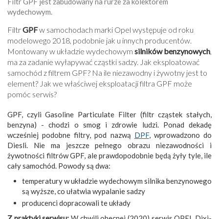
Filtr GPF jest zabudowany na rurze za kolektorem
wydechowym.
Filtr
GPF
w samochodach marki Opel występuje od roku
modelowego 2018, podobnie jak u innych producentów.
Montowany w układzie wydechowym
silników benzynowych
,
ma za zadanie wyłapywać cząstki sadzy. Jak eksploatować
samochód z filtrem GPF? Na ile niezawodny i żywotny jest to
element? Jak we właściwej eksploatacji filtra GPF może
pomóc serwis?
GPF, czyli Gasoline Particulate Filter (filtr cząstek stałych,
benzyna) - chodzi o smog i zdrowie ludzi. Ponad dekadę
wcześniej podobne filtry, pod nazwą
DPF
, wprowadzono do
Diesli. Nie ma jeszcze pełnego obrazu niezawodności i
żywotności filtrów GPF, ale prawdopodobnie będą żyły tyle, ile
cały samochód. Powody są dwa:
temperatury w układzie wydechowym silnika benzynowego
są wyższe, co ułatwia wypalanie sadzy
producenci dopracowali te układy
Z praktyki serwisu:
W chwili obecnej (2020) serwis OPEL Dixi-