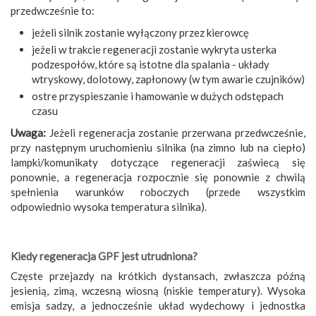
przedwcześnie to:
jeżeli silnik zostanie wyłączony przez kierowcę
jeżeli w trakcie regeneracji zostanie wykryta usterka
podzespołów, które są istotne dla spalania - układy
wtryskowy, dolotowy, zapłonowy (w tym awarie czujników)
ostre przyspieszanie i hamowanie w dużych odstępach
czasu
Uwaga:
Jeżeli regeneracja zostanie przerwana przedwcześnie,
przy następnym uruchomieniu silnika (na zimno lub na ciepło)
lampki/komunikaty dotyczące regeneracji zaświecą się
ponownie, a regeneracja rozpocznie się ponownie z chwilą
spełnienia warunków roboczych (przede wszystkim
odpowiednio wysoka temperatura silnika).
Kiedy regeneracja GPF jest utrudniona?
Częste przejazdy na krótkich dystansach, zwłaszcza późną
jesienią, zimą, wczesną wiosną (niskie temperatury). Wysoka
emisja sadzy, a jednocześnie układ wydechowy i jednostka