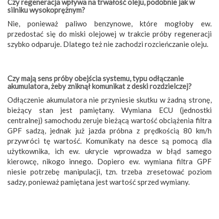
Czy regeneracja wpływa na trwałość oleju, podobnie jak w
silniku wysokoprężnym?
Nie, ponieważ paliwo benzynowe, które mogłoby ew.
przedostać się do miski olejowej w trakcie próby regeneracji
szybko odparuje. Dlatego też nie zachodzi rozcieńczanie oleju.
Czy mają sens próby obejścia systemu, typu odłączanie
akumulatora, żeby zniknął komunikat z deski rozdzielczej?
Odłączenie akumulatora nie przyniesie skutku w żadną stronę,
bieżący stan jest pamiętany. Wymiana ECU (jednostki
centralnej) samochodu zeruje bieżącą wartość obciążenia filtra
GPF sadzą, jednak już jazda próbna z prędkością 80 km/h
przywróci tę wartość. Komunikaty na desce są pomocą dla
użytkownika, ich ew. ukrycie wprowadza w błąd samego
kierowcę, nikogo innego. Dopiero ew. wymiana filtra GPF
niesie potrzebę manipulacji, tzn. trzeba zresetować poziom
sadzy, ponieważ pamiętana jest wartość sprzed wymiany.