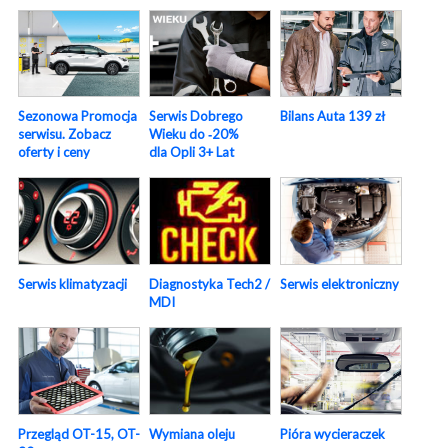
Sezonowa Promocja
Serwis Dobrego
Bilans Auta 139 zł
serwisu. Zobacz
Wieku do ‑20%
oferty i ceny
dla Opli 3+ Lat
Serwis elektroniczny
Serwis klimatyzacji
Diagnostyka Tech2 /
MDI
Pióra wycieraczek
Przegląd OT-15, OT-
Wymiana oleju