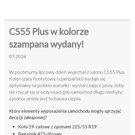
CS55 Plus w kolorze
szampana wydany!
07.2026
W pochmurny lipcowy dzień wyjechał z salonu CS55 Plus.
Kolor szary fluorytowy (szampański) wydaje się
optymalny na polskie warunki - wystarczająco jasny, żeby
nie rzucał się w oczy osad, gdy samochód długo niemyty;
a jednocześnie jest to barwa ciepła.
Które elementy wyposażenia samochodu mogły sprzyjać
decyzji zakupowej?
Koła 19-calowe z oponami 225/55 R19
Bagażnik 475-litrowy