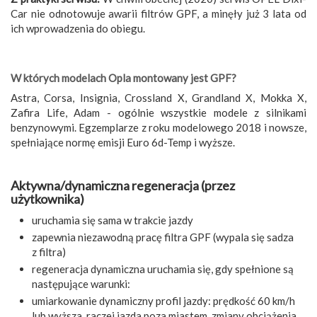
Car nie odnotowuje awarii filtrów GPF, a minęły już 3 lata od
ich wprowadzenia do obiegu.
W których modelach Opla montowany jest GPF?
Astra, Corsa, Insignia, Crossland X, Grandland X, Mokka X,
Zafira Life, Adam - ogólnie wszystkie modele z silnikami
benzynowymi. Egzemplarze z roku modelowego 2018 i nowsze,
spełniające normę emisji Euro 6d-Temp i wyższe.
Aktywna/dynamiczna regeneracja (przez
użytkownika)
uruchamia się sama w trakcie jazdy
zapewnia niezawodną pracę filtra GPF (wypala się sadza
z filtra)
regeneracja dynamiczna uruchamia się, gdy spełnione są
następujące warunki:
umiarkowanie dynamiczny profil jazdy: prędkość 60 km/h
lub wyższa, raczej jazda poza miastem, zmiany obciążenia