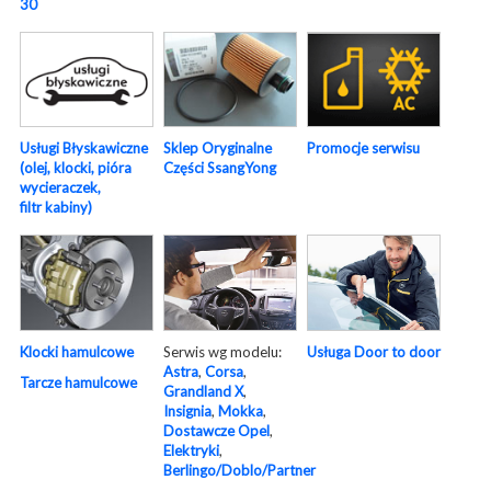
30
Usługi Błyskawiczne
Sklep Oryginalne
Promocje serwisu
(olej, klocki, pióra
Części SsangYong
wycieraczek,
filtr kabiny)
Serwis wg modelu:
Usługa Door to door
Klocki hamulcowe
Astra
,
Corsa
,
Tarcze hamulcowe
Grandland X
,
Insignia
,
Mokka
,
Dostawcze Opel
,
Elektryki
,
Berlingo/Doblo/Partner