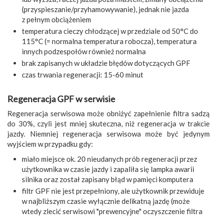
(przyspieszanie/przyhamowywanie), jednak nie jazda
z pełnym obciążeniem
temperatura cieczy chłodzącej w przedziale od 50°C do
115°C (= normalna temperatura robocza), temperatura
innych podzespołów również normalna
brak zapisanych w układzie błędów dotyczących GPF
czas trwania regeneracji: 15-60 minut
Regeneracja GPF w serwisie
Regeneracja serwisowa może obniżyć zapełnienie filtra sadzą
do 30%, czyli jest mniej skuteczna, niż regeneracja w trakcie
jazdy. Niemniej regeneracja serwisowa może być jedynym
wyjściem w przypadku gdy:
miało miejsce ok. 20 nieudanych prób regeneracji przez
użytkownika w czasie jazdy i zapaliła się lampka awarii
silnika oraz został zapisany błąd w pamięci komputera
filtr GPF nie jest przepełniony, ale użytkownik przewiduje
w najbliższym czasie wyłącznie delikatną jazdę (może
wtedy zlecić serwisowi "prewencyjne" oczyszczenie filtra