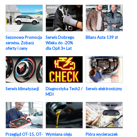
Sezonowa Promocja
Serwis Dobrego
Bilans Auta 139 zł
serwisu. Zobacz
Wieku do ‑20%
oferty i ceny
dla Opli 3+ Lat
Serwis elektroniczny
Serwis klimatyzacji
Diagnostyka Tech2 /
MDI
Pióra wycieraczek
Przegląd OT-15, OT-
Wymiana oleju