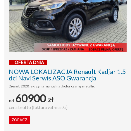
OFERTA DNIA
NOWA LOKALIZACJA Renault Kadjar 1.5
dci Navi Serwis ASO Gwarancja
Diesel , 2020 , skrzynia manualna , kolor czarny metallic
60900
zł
od
cena brutto (faktura vat-marża)
ZOBACZ