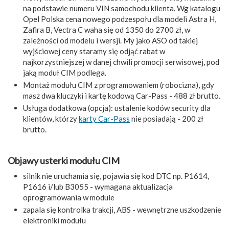
na podstawie numeru VIN samochodu klienta. Wg katalogu
Opel Polska cena nowego podzespołu dla modeli Astra H,
Zafira B, Vectra C waha się od 1350 do 2700 zł, w
zależności od modelu i wersji. My jako ASO od takiej
wyjściowej ceny staramy się odjąć rabat w
najkorzystniejszej w danej chwili promocji serwisowej, pod
jaką moduł CIM podlega.
Montaż modułu CIM z programowaniem (robocizna), gdy
masz dwa kluczyki i kartę kodową Car-Pass - 488 zł brutto.
Usługa dodatkowa (opcja): ustalenie kodów security dla
klientów, którzy
karty Car-Pass
nie posiadają - 200 zł
brutto.
Objawy usterki modułu CIM
silnik nie uruchamia się, pojawia się kod DTC np. P1614,
P1616 i/lub B3055 - wymagana aktualizacja
oprogramowania w module
zapala się kontrolka trakcji, ABS - wewnętrzne uszkodzenie
elektroniki modułu