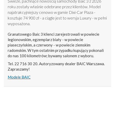
Świeże, pachnące nowością samochody Baic 3 z 2026
roku zostały właśnie odebrane przez klientów. Model
najatrakcyjniejszy cenowo w gamie Dixi-Car Plaza -
kosztuje 74 900 zł - a ciągle jest to wersja Luxury - w pełni
wyposażona.
Granatowego Baic 3 klienci zarejestrowali w powiecie
legionowskim, egzemplarz biały - w powiecie
piaseczyńskim, a czerwony - w powiecie ziemskim
radomskim. W tym ostatnim przypadku kupujący pokonali
do nas 100 kilometrów; bywamy salonem z wyboru.
Tel. 22 716 30 20. Autoryzowany dealer BAIC Warszawa.
Zapraszamy!
Modele BAIC