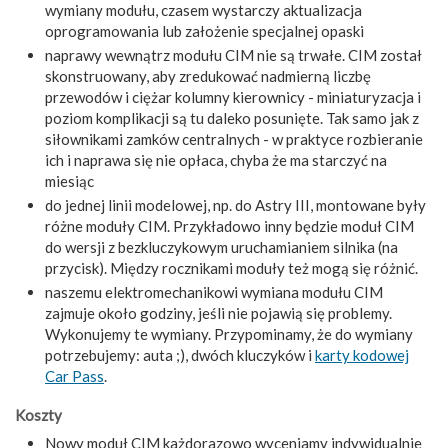
wymiany modułu, czasem wystarczy aktualizacja
oprogramowania lub założenie specjalnej opaski
naprawy wewnątrz modułu CIM nie są trwałe. CIM został
skonstruowany, aby zredukować nadmierną liczbę
przewodów i ciężar kolumny kierownicy - miniaturyzacja i
poziom komplikacji są tu daleko posunięte. Tak samo jak z
siłownikami zamków centralnych - w praktyce rozbieranie
ich i naprawa się nie opłaca, chyba że ma starczyć na
miesiąc
do jednej linii modelowej, np. do Astry III, montowane były
różne moduły CIM. Przykładowo inny będzie moduł CIM
do wersji z bezkluczykowym uruchamianiem silnika (na
przycisk). Między rocznikami moduły też mogą się różnić.
naszemu elektromechanikowi wymiana modułu CIM
zajmuje około godziny, jeśli nie pojawią się problemy.
Wykonujemy te wymiany. Przypominamy, że do wymiany
potrzebujemy: auta ;), dwóch kluczyków i
karty kodowej
Car Pass
.
Koszty
Nowy moduł CIM każdorazowo wyceniamy indywidualnie