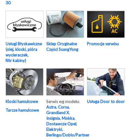
30
Usługi Błyskawiczne
Sklep Oryginalne
Promocje serwisu
(olej, klocki, pióra
Części SsangYong
wycieraczek,
filtr kabiny)
Serwis wg modelu:
Usługa Door to door
Klocki hamulcowe
Astra
,
Corsa
,
Tarcze hamulcowe
Grandland X
,
Insignia
,
Mokka
,
Dostawcze Opel
,
Elektryki
,
Berlingo/Doblo/Partner