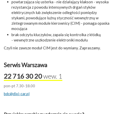
powtarzająca się usterka - nie działający klakson - wysoka
rezystancja z powodu intensywnych drgań styków
elektrycznych lub zwiększenie odległości pomiędzy
stykami, powodujące luźną styczność wewnętrzną w
zintegrowanym module kierownicy (CIM) - pomaga opaska
mocująca
brak odczytu kluczyków, zapala się kontrolka z kłódką
- wewnętrzne uszkodzenie elektroniki modułu
Czyli nie zawsze moduł CIM jest do wymiany. Zapraszamy.
Serwis Warszawa
22 716 30 20
wew. 1
pon-pt 7.30-18.00
bdc@dixi-car.pl