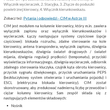
Włącznik wycieraczek, 2. Stacyjka, 3. Złącze do poduszki
powietrznej kierowcy, 4. Włącznik kierunkowskazu.
Zobacz też:
Pytania i odpowiedzi - CIM w Astrze III
CIM jest modułem na kolumnie kierownicy, który m.in. zawiera
wyłącznik zapłonu oraz wyłącznik kierunkowskazów i
wycieraczek. Łączy następujące systemy częściowe (opcje
częściowe): blokada rozruchu, zdalne sterowanie na kole
kierownicy, antena transpondera, wyłącznik zapłonu, dźwignia
kierunkowskazów, dźwignia świateł drogowych / świateł
mijania, dźwignia regulacji prędkości (tempomatu), przyciski
wyświetlacza informacyjnego, dźwignia wycieraczek, odbiornik
zdalnego sterowania kluczyka, czujnik kąta obrotu kierownicy,
przycisk sygnału dźwiękowego, przycisk uruchamiania PEPS
(bezkluczykowy system otwierania i uruchamiania pojazdu) i
ESCL (elektryczna blokada kierownicy). CIM został
skonstruowany, aby zredukować nadmierną liczbę przewodów i
ciężar kolumny kierownicy. Sam zespół składa się z
następujących elementów składowych:
Nośnik