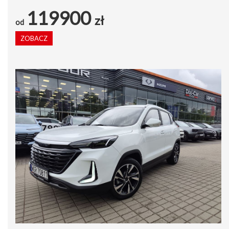
119900
zł
od
ZOBACZ