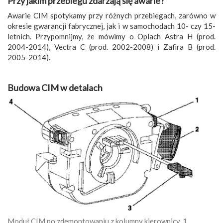
Przy jakim przebiegu zdarzają się awarie?
Awarie CIM spotykamy przy różnych przebiegach, zarówno w
okresie gwarancji fabrycznej, jak i w samochodach 10- czy 15-
letnich. Przypomnijmy, że mówimy o Oplach Astra H (prod.
2004-2014), Vectra C (prod. 2002-2008) i Zafira B (prod.
2005-2014).
Budowa CIM w detalach
Moduł CIM po zdemontowaniu z kolumny kierownicy. 1.