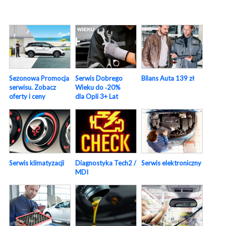
Sezonowa Promocja
Serwis Dobrego
Bilans Auta 139 zł
serwisu. Zobacz
Wieku do ‑20%
oferty i ceny
dla Opli 3+ Lat
Serwis elektroniczny
Serwis klimatyzacji
Diagnostyka Tech2 /
MDI