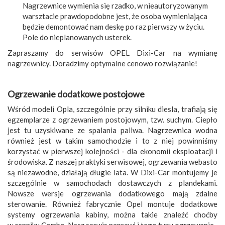
Nagrzewnice wymienia się rzadko, w nieautoryzowanym
warsztacie prawdopodobne jest, że osoba wymieniająca
będzie demontować nam deskę po raz pierwszy w życiu.
Pole do nieplanowanych usterek.
Zapraszamy do serwisów OPEL Dixi-Car na wymianę
nagrzewnicy. Doradzimy optymalne cenowo rozwiązanie!
Ogrzewanie dodatkowe postojowe
Wśród modeli Opla, szczególnie przy silniku diesla, trafiają się
egzemplarze z ogrzewaniem postojowym, tzw. suchym. Ciepło
jest tu uzyskiwane ze spalania paliwa. Nagrzewnica wodna
również jest w takim samochodzie i to z niej powinniśmy
korzystać w pierwszej kolejności - dla ekonomii eksploatacji i
środowiska. Z naszej praktyki serwisowej, ogrzewania webasto
są niezawodne, działają długie lata. W Dixi-Car montujemy je
szczególnie w samochodach dostawczych z plandekami.
Nowsze wersje ogrzewania dodatkowego mają zdalne
sterowanie. Również fabrycznie Opel montuje dodatkowe
systemy ogrzewania kabiny, można takie znaleźć choćby
w cenniku Combo. Nasz serwis naprawi i tego typu ogrzewanie.