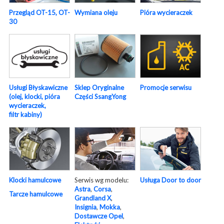
Pióra wycieraczek
Przegląd OT-15, OT-
Wymiana oleju
30
Usługi Błyskawiczne
Sklep Oryginalne
Promocje serwisu
(olej, klocki, pióra
Części SsangYong
wycieraczek,
filtr kabiny)
Serwis wg modelu:
Usługa Door to door
Klocki hamulcowe
Astra
,
Corsa
,
Tarcze hamulcowe
Grandland X
,
Insignia
,
Mokka
,
Dostawcze Opel
,