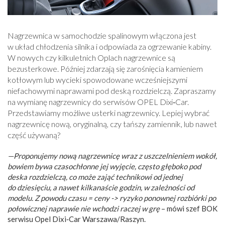
Nagrzewnica w samochodzie spalinowym włączona jest
w układ chłodzenia silnika i odpowiada za ogrzewanie kabiny.
W nowych czy kilkuletnich Oplach nagrzewnice są
bezusterkowe. Później zdarzają się zarośnięcia kamieniem
kotłowym lub wycieki spowodowane wcześniejszymi
niefachowymi naprawami pod deską rozdzielczą. Zapraszamy
na wymianę nagrzewnicy do serwisów OPEL Dixi‑Car.
Przedstawiamy możliwe usterki nagrzewnicy. Lepiej wybrać
nagrzewnicę nową, oryginalną, czy tańszy zamiennik, lub nawet
część używaną?
—Proponujemy nową nagrzewnicę wraz z uszczelnieniem wokół,
bowiem bywa czasochłonne jej wyjęcie, często głęboko pod
deska rozdzielczą, co może zająć technikowi od jednej
do dziesięciu, a nawet kilkanaście godzin, w zależności od
modelu. Z powodu czasu = ceny -> ryzyko ponownej rozbiórki po
połowicznej naprawie nie wchodzi raczej w grę
– mówi szef BOK
serwisu Opel Dixi‑Car Warszawa/Raszyn.