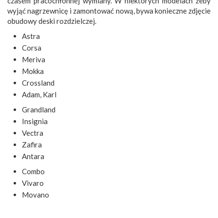
czasem pracochłonnej wymiany. W niektórych modelach żeby
wyjąć nagrzewnicę i zamontować nową, bywa konieczne zdjęcie
obudowy deski rozdzielczej.
Astra
Corsa
Meriva
Mokka
Crossland
Adam, Karl
Grandland
Insignia
Vectra
Zafira
Antara
Combo
Vivaro
Movano