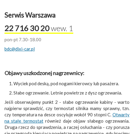
Serwis Warszawa
22 716 30 20
wew. 1
pon-pt 7.30-18.00
bdc@dixi-car.pl
Objawy uszkodzonej nagrzewnicy:
Wyciek pod deską, pod nogami kierowcy lub pasażera.
Słabe ogrzewanie. Letnie powietrze z dysz ogrzewania.
Jeśli obserwujemy punkt 2 - słabe ogrzewanie kabiny - warto
najpierw sprawdzić, czy termostat silnika mamy sprawny, tzn.
czy temperatura na desce oscyluje wokół 90 stopni C.
Otwarty
na stałe termostat
również daje objaw słabego ogrzewania.
Druga rzecz do sprawdzenia, a raczej osłuchania - czy porusza
się przegroda kierująca powietrze na nagrzewnicę, gdy kręcimy