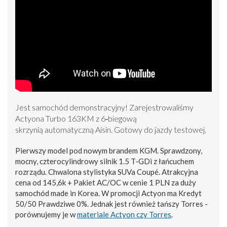
Jest samochód demonstracyjny! Zarejestrowaliśmy
Actyona Turbo 163KM z 6‑biegową
skrzynią automatyczną Aisin. Gotowy do jazdy testowej.
Pierwszy model pod nowym brandem KGM. Sprawdzony,
mocny, czterocylindrowy silnik 1.5 T‑GDi z łańcuchem
rozrządu. Chwalona stylistyka SUVa Coupé. Atrakcyjna
cena od 145,6k + Pakiet AC/OC w cenie 1 PLN za duży
samochód made in Korea. W promocji Actyon ma Kredyt
50/50 Prawdziwe 0%. Jednak jest również tańszy Torres -
porównujemy je w
materiale Actyon czy Torres
.