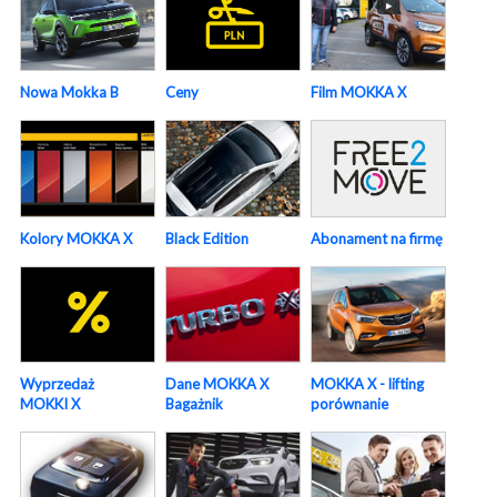
Nowa Mokka B
Ceny
Film MOKKA X
Abonament na firmę
Kolory MOKKA X
Black Edition
Wyprzedaż
Dane MOKKA X
MOKKA X - lifting
MOKKI X
Bagażnik
porównanie