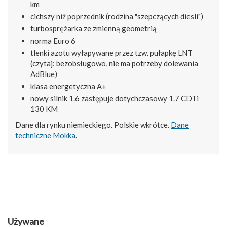
km
cichszy niż poprzednik (rodzina "szepczących diesli")
turbosprężarka ze zmienną geometrią
norma Euro 6
tlenki azotu wyłapywane przez tzw. pułapkę LNT
(czytaj: bezobsługowo, nie ma potrzeby dolewania
AdBlue)
klasa energetyczna A+
nowy silnik 1.6 zastępuje dotychczasowy 1.7 CDTi
130 KM
Dane dla rynku niemieckiego. Polskie wkrótce.
Dane
techniczne Mokka
.
Używane