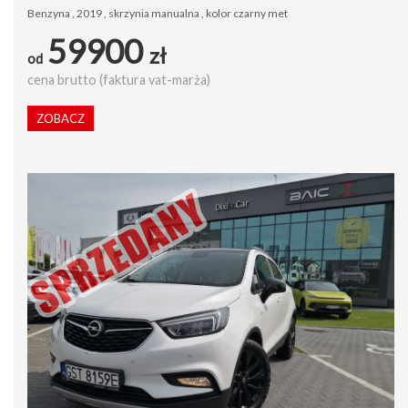
Benzyna , 2019 , skrzynia manualna , kolor czarny met
59900
zł
od
cena brutto (faktura vat-marża)
ZOBACZ