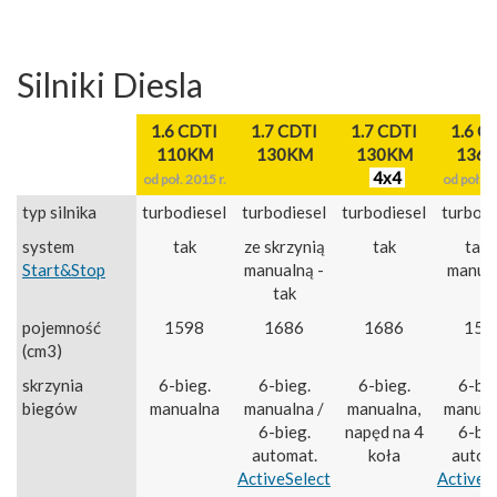
Silniki Diesla
1.6 CDTI
1.7 CDTI
1.7 CDTI
1.6 C
110KM
130KM
130KM
136
4x4
od poł. 2015 r.
od poł. 2
typ silnika
turbodiesel
turbodiesel
turbodiesel
turbodi
system
tak
ze skrzynią
tak
tak, 
Start&Stop
manualną -
manua
tak
pojemność
1598
1686
1686
159
(cm3)
skrzynia
6-bieg.
6-bieg.
6-bieg.
6-bie
biegów
manualna
manualna /
manualna,
manual
6-bieg.
napęd na 4
6-bie
automat.
koła
autom
ActiveSelect
ActiveS