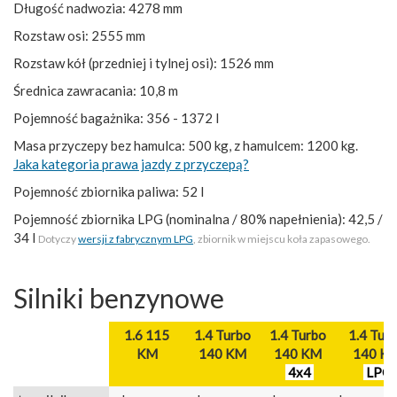
Długość nadwozia: 4278 mm
Rozstaw osi: 2555 mm
Rozstaw kół (przedniej i tylnej osi): 1526 mm
Średnica zawracania: 10,8 m
Pojemność bagażnika: 356 - 1372 l
Masa przyczepy bez hamulca: 500 kg, z hamulcem: 1200 kg.
Jaka kategoria prawa jazdy z przyczepą?
Pojemność zbiornika paliwa: 52 l
Pojemność zbiornika LPG (nominalna / 80% napełnienia): 42,5 /
34 l
Dotyczy
wersji z fabrycznym LPG
, zbiornik w miejscu koła zapasowego.
Silniki benzynowe
1.6 115
1.4 Turbo
1.4 Turbo
1.4 Tur
KM
140 KM
140 KM
140 K
4x4
LPG