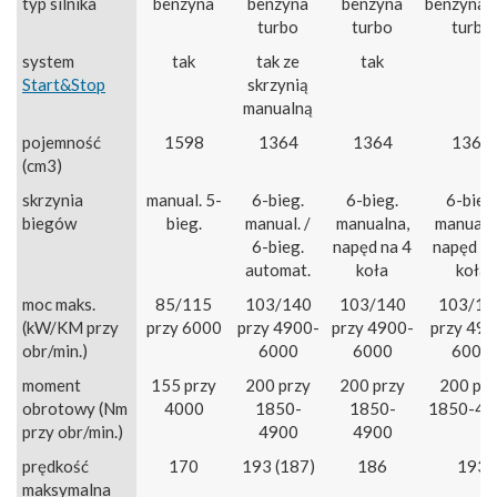
typ silnika
benzyna
benzyna
benzyna
benzyna/
turbo
turbo
turbo
system
tak
tak ze
tak
Start&Stop
skrzynią
manualną
pojemność
1598
1364
1364
1364
(cm3)
skrzynia
manual. 5-
6-bieg.
6-bieg.
6-bieg
biegów
bieg.
manual. /
manualna,
manualn
6-bieg.
napęd na 4
napęd na
automat.
koła
koła
moc maks.
85/115
103/140
103/140
103/14
(kW/KM przy
przy 6000
przy 4900-
przy 4900-
przy 490
obr/min.)
6000
6000
6000
moment
155 przy
200 przy
200 przy
200 prz
obrotowy (Nm
4000
1850-
1850-
1850-49
przy obr/min.)
4900
4900
prędkość
170
193 (187)
186
193
maksymalna