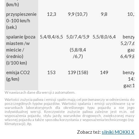
(km/h)
przyspieszenie
12,3
9,9 (10,7)
9,8
10,2
0-100 km/h
(sek.)
spalanie (poza
5,4/8,4/6,5
5,0/7,4/5,9
5,5/8,0/6,4
benzyna
miastem /w
5,2/7,6/
mieście /
(5,8/8,4
gaz:
średnio)
/6,7)
6,4/9,8/
(l/100 km)
emisja CO2
153
139 (158)
149
benzyna
(g/km)
142
gaz:12
W nawiasach dane dla wersji z automatem.
Wartości zużycia paliwa i emisji spalin mają cel porównawczy w odniesieniu do
poszczególnych typów pojazdów. Wartości spalania i emisji uzyskiwane są w
warunkach laboratoryjnych dla określonego typu pojazdu a nie jego
indywidualnej wersji. Rzeczywiste zużycie paliwa zależne jest m.in. od
wyposażenia pojazdu, stylu jazdy, warunków drogowych, zwiększonej masy
własnej pojazdu a także sposobu korzystania z wyposażenia technicznego (np.
klimatyzacji), itp.
Zobacz też:
silniki MOKKI X