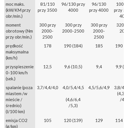
moc maks.
81/110
96/130 przy
96/130
100/
(kW/KM przy
przy 3500
4000
przy 4000
przy 3
obr/min.)
400
moment
300 przy
300 przy
300 przy
320 p
obrotowy (Nm
2000-
2000-2500
2000-
200
przy obr/min.)
2500
2500
prędkość
178
190 (184)
185
190 (1
maksymalna
(km/h)
przyspieszenie
12,5
9,6 (10,5)
9,4
9,9 (1
0-100 km/h
(sek.)
spalanie (poza
3,7/4,4/4,0
4,0/5,4/4,5
4,5/5,6/4,9
3,8/4,7
miastem /w
(4,3/
mieście /
(4,6/6,4
/4,9
średnio)
/5,3)
(l/100 km)
emisja CO2
105
120 (139)
129
114 (1
(g/km)