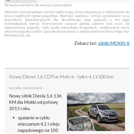
W nawiasach dane dla wersji z automatem.
Wartości zużycia paliwa i emisji spalin mają cel porównawczy w odniesieniu do
poszczególnych typów pojazdów. Wartości spalania i emisji uzyskiwane są w
warunkach laboratoryjnych dla określonego typu pojazdu a nie jego
indywidualnej wersji. Rzeczywiste zużycie paliwa zależne jest m.in. od
wyposażenia pojazdu, stylu jazdy, warunków drogowych, zwiększonej masy
własnej pojazdu a także sposobu korzystania z wyposażenia technicznego (np.
klimatyzacji), itp.
Zobacz też:
silniki MOKKI X
Nowy Diesel 1.6 CDTi w Mokce - tylko 4,1 l/100 km
(w cyklu mieszanym)
Nowy silnik Diesla 1.6 136
KM dla Mokki od połowy
2015 roku.
spalanie w cyklu
mieszanym 4,1 l oleju
napędowego na 100