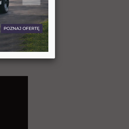
y serwis Dixi-
fabryczną Opla,
etprocentowych
asz videotest