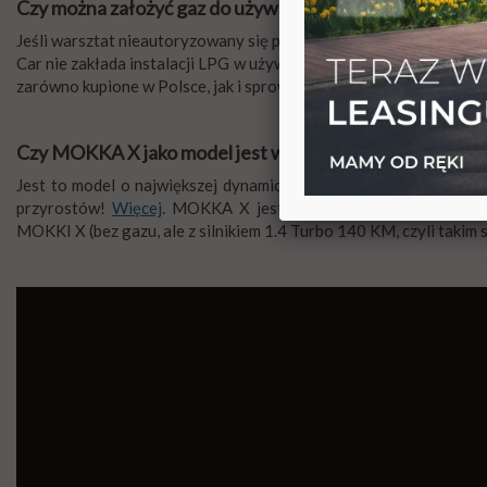
Czy można założyć gaz do używanej Mokki?
Jeśli warsztat nieautoryzowany się podejmie, oczywiście można 
Car nie zakłada instalacji LPG w używanych Oplach Mokka,
tu wyj
zarówno kupione w Polsce, jak i sprowadzone z Zachodu.
Czy MOKKA X jako model jest warta polecenia?
Jest to model o największej dynamice wzrostu sprzedaży wśród
przyrostów!
Więcej
. MOKKA X jest modelem światowym, sprze
MOKKI X (bez gazu, ale z silnikiem 1.4 Turbo 140 KM, czyli takim sa