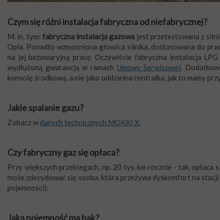
Czym się różni instalacja fabryczna od niefabrycznej?
M. in. tym:
fabryczna instalacja gazowa
jest przetestowana z sil
Opla. Ponadto wzmocniona głowica silnika, dostosowana do prac
na jej bezawaryjną pracę. Oczywiście fabryczna instalacja LP
wydłużoną gwarancją w ramach
Umowy Serwisowej
. Dodatkow
konsolę środkową, a nie jako oddzielna centralka, jak to mamy pr
Jakie spalanie gazu?
Zobacz w
danych technicznych MOKKI X
.
Czy fabryczny gaz się opłaca?
Przy większych przebiegach, np. 20 tys. km rocznie - tak, opłaca 
może zdecydować się osoba, która przeżywa dyskomfort na stacji
pojemności).
Jaką pojemność ma bak?