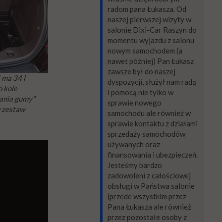
radom pana Łukasza. Od
naszej pierwszej wizyty w
salonie Dixi-Car Raszyn do
momentu wyjazdu z salonu
nowym samochodem (a
nawet później) Pan Łukasz
zawsze był do naszej
 ma 34 l
dyspozycji, służył nam radą
o kole
i pomocą nie tylko w
ania gumy"
sprawie nowego
 zestaw
samochodu ale również w
sprawie kontaktu z działami
sprzedaży samochodów
używanych oraz
finansowania i ubezpieczeń.
Jesteśmy bardzo
zadowoleni z całościowej
obsługi w Państwa salonie
(przede wszystkim przez
Pana Łukasza ale również
przez pozostałe osoby z