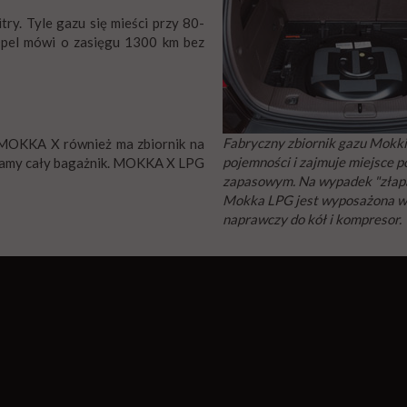
try. Tyle gazu się mieści przy 80-
Opel mówi o zasięgu 1300 km bez
Fabryczny zbiornik gazu Mokki
. MOKKA X również ma zbiornik na
pojemności i zajmuje miejsce p
 mamy cały bagażnik. MOKKA X LPG
zapasowym. Na wypadek "złap
Mokka LPG jest wyposażona w
naprawczy do kół i kompresor.