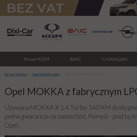
Nowe KGM
BAIC
CHANGAN
Strona główna
Samochody nowe
Opel MOKKA X LPG, ceny
Opel MOKKA z fabrycznym LP
Używana MOKKA X 1.4 Turbo 140 KM dostępna
pełna gwarancja na samochód. Pomyśl - pod tą in
Opel.