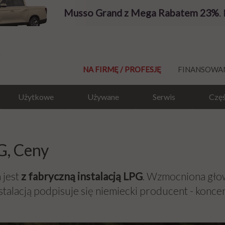
Musso Grand z Mega Rabatem 23%
.
NA FIRMĘ / PROFESJĘ
FINANSOWA
Użytkowe
Używane
Serwis
Częś
G, Ceny
 jest
z fabryczną instalacją LPG
. Wzmocniona głowi
stalacją podpisuje się niemiecki producent - konc