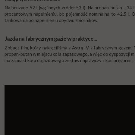
Na benzynę 52 l (wg innych źródeł 53 l). Na propan-butan - 34 li
procentowym napełnieniu, bo pojemność nominalna to 42,5 l. 
tankowania po napełnieniu obydwu zbiorników.
Jazda na fabrycznym gazie w praktyce...
Zobacz film, który nakręciliśmy z Astrą IV z fabrycznym gazem
propan-butan w miejscu koła zapasowego, a więc do dyspozycji
ma zamiast koła dojazdowego zestaw naprawczy z kompresorem.