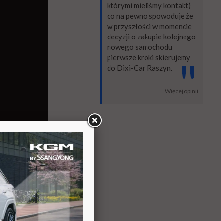
którymi mieliśmy kontakt)
co na pewno spowoduje że
w przyszłości w momencie
decyzji o zakupie kolejnego
nowego samochodu
pierwsze kroki skierujemy
"
do Dixi-Car Raszyn.
Więcej opinii