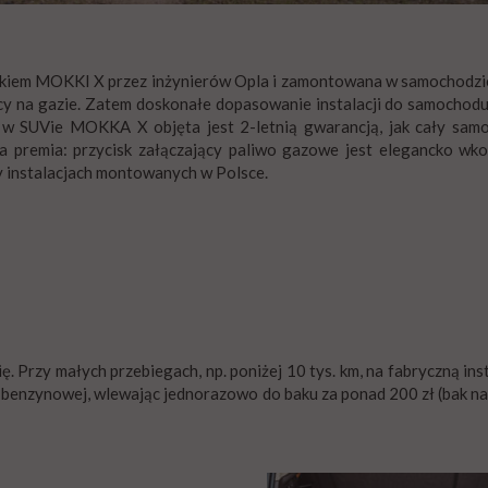
nikiem MOKKI X przez inżynierów Opla i zamontowana w samochodzie
y na gazie. Zatem doskonałe dopasowanie instalacji do samochodu 
G w SUVie MOKKA X objęta jest 2-letnią gwarancją, jak cały sam
a premia: przycisk załączający paliwo gazowe jest elegancko 
zy instalacjach montowanych w Polsce.
się. Przy małych przebiegach, np. poniżej 10 tys. km, na fabryczną in
 benzynowej, wlewając jednorazowo do baku za ponad 200 zł (bak na