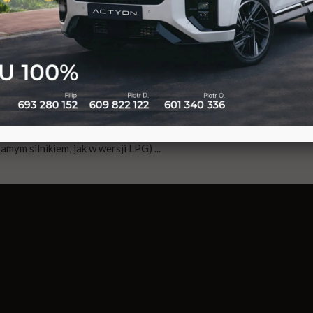
założyć gaz do używanej Mokki sprowadzonej z Niemiec. Autoryzowan
aśnienie dlaczego
. Natomiast serwisujemy Ople Mokka z instalacją 
 nowych Opli w Polsce. Żaden inny model Opla nie notował kilkus
dawanym również w USA jako Buick Encore. Polecamy! Zobacz n
mym silnikiem, jak w wersji LPG) ...