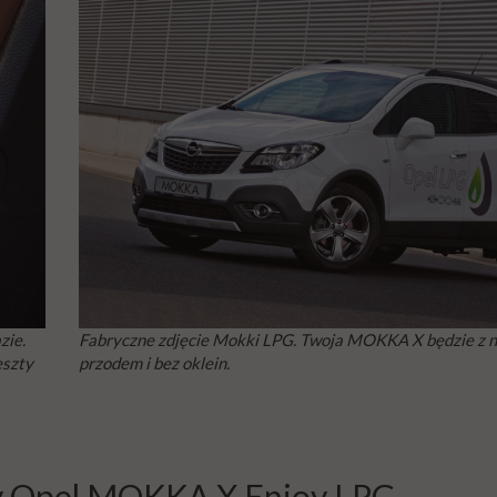
zie.
Fabryczne zdjęcie Mokki LPG. Twoja MOKKA X będzie z
eszty
przodem i bez oklein.
y Opel MOKKA X Enjoy LPG