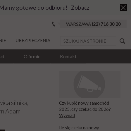
 Mamy gotowe do odbioru!
Zobacz
WARSZAWA
(22) 716 30 20
NIE
UBEZPIECZENIA
ci
O firmie
Kontakt
ca silnika,
Czy kupić nowy samochód
2025, czy czekać do 2026?
ern Adam
Wywiad
Ile się czeka na nowy