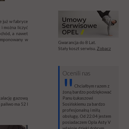
 już w fabryce
i można liczyć
ochód, a nawet
wkomponowany w
Gwarancja do 8 Lat.
Stały koszt serwisu.
Zobacz
Ocenili nas
"
Chciałbym razem z
żoną bardzo podziękować
stalację gazową
Panu Łukaszowi
 paliwo ma 52 l
Sosińskiemu za bardzo
profesjonalną i miłą
obsługę. Od 22.04 jestem
posiadaczem Opla Asty V
właśnie dzięki dobrym