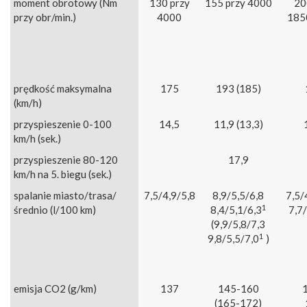
moment obrotowy (Nm
130 przy
155 przy 4000
20
przy obr/min.)
4000
185
prędkość maksymalna
175
193 (185)
(km/h)
przyspieszenie 0-100
14,5
11,9 (13,3)
km/h (sek.)
przyspieszenie 80-120
17,9
km/h na 5. biegu (sek.)
spalanie miasto/trasa/
7,5/4,9/5,8
8,9/5,5/6,8
7,5/
1
średnio (l/100 km)
8,4/5,1/6,3
7,7/
(9,9/5,8/7,3
1
9,8/5,5/7,0
)
emisja CO2 (g/km)
137
145-160
(165-172)