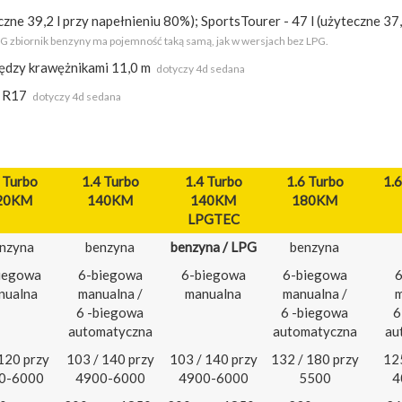
zne 39,2 l przy napełnieniu 80%); SportsTourer - 47 l (użyteczne 37,
G zbiornik benzyny ma pojemność taką samą, jak w wersjach bez LPG.
ędzy krawężnikami 11,0 m
dotyczy 4d sedana
0 R17
dotyczy 4d sedana
 Turbo
1.4 Turbo
1.4 Turbo
1.6 Turbo
1.6
20KM
140KM
140KM
180KM
LPGTEC
nzyna
benzyna
benzyna / LPG
benzyna
iegowa
6-biegowa
6-biegowa
6-biegowa
6
nualna
manualna /
manualna
manualna /
m
6 -biegowa
6 -biegowa
6
automatyczna
automatyczna
au
120 przy
103 / 140 przy
103 / 140 przy
132 / 180 przy
125
0-6000
4900-6000
4900-6000
5500
4