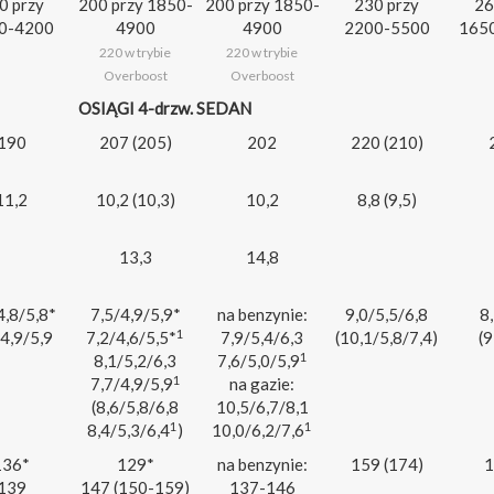
0 przy
200 przy 1850-
200 przy 1850-
230 przy
26
0-4200
4900
4900
2200-5500
165
220 w trybie
220 w trybie
Overboost
Overboost
OSIĄGI 4-drzw. SEDAN
190
207 (205)
202
220 (210)
11,2
10,2 (10,3)
10,2
8,8 (9,5)
13,3
14,8
4,8/5,8*
7,5/4,9/5,9*
na benzynie:
9,0/5,5/6,8
8
1
4,9/5,9
7,2/4,6/5,5*
7,9/5,4/6,3
(10,1/5,8/7,4)
(9
1
8,1/5,2/6,3
7,6/5,0/5,9
1
7,7/4,9/5,9
na gazie:
(8,6/5,8/6,8
10,5/6,7/8,1
1
1
8,4/5,3/6,4
)
10,0/6,2/7,6
136*
129*
na benzynie:
159 (174)
1
139
147 (150-159)
137-146