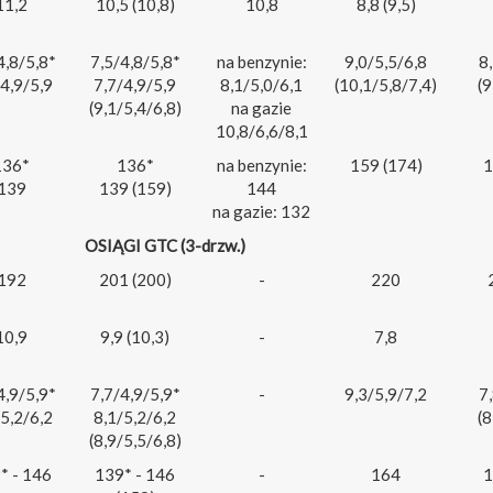
11,2
10,5 (10,8)
10,8
8,8 (9,5)
4,8/5,8*
7,5/4,8/5,8*
na benzynie:
9,0/5,5/6,8
8
4,9/5,9
7,7/4,9/5,9
8,1/5,0/6,1
(10,1/5,8/7,4)
(9
(9,1/5,4/6,8)
na gazie
10,8/6,6/8,1
136*
136*
na benzynie:
159 (174)
1
139
139 (159)
144
na gazie: 132
OSIĄGI GTC (3-drzw.)
192
201 (200)
-
220
10,9
9,9 (10,3)
-
7,8
4,9/5,9*
7,7/4,9/5,9*
-
9,3/5,9/7,2
7
5,2/6,2
8,1/5,2/6,2
(8
(8,9/5,5/6,8)
* - 146
139* - 146
-
164
1