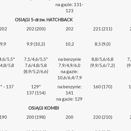
na gazie: 131-
123
OSIĄGI 5-drzw. HATCHBACK
202
202 (200)
202
221 (211)
9,9
9,9 (10,2)
10,2
8,5 (9,0)
4,6/5,5*
7,1/4,6/5,5*
na benzynie
8,8/5,6/6,8
7
4,8/5,8
7,6/4,8/5,8
7,9/4,9/6,0
(9,9/5,6/7,2)
(9
(8,9/5,2/6,6)
na gazie:
10,6/6,4/7,9
* - 137
129*
na benzynie:
160 (170)
1
137 (154)
141
na gazie: 129
OSIĄGI KOMBI
190
200 (198)
200
220 (210)