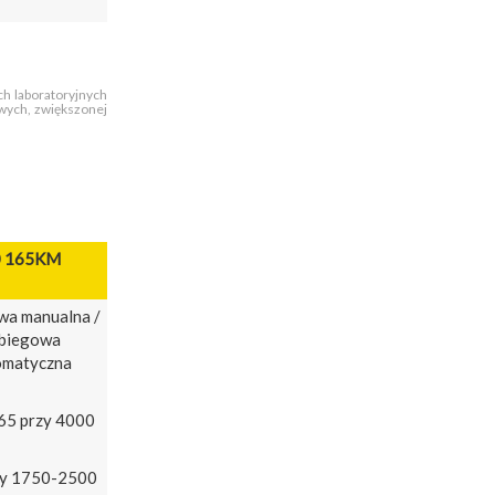
ch laboratoryjnych
owych, zwiększonej
0 165KM
wa manualna /
-biegowa
omatyczna
65 przy 4000
zy 1750-2500