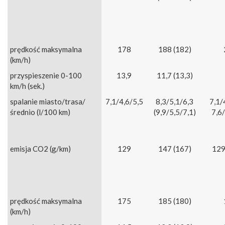
prędkość maksymalna
178
188 (182)
(km/h)
przyspieszenie 0-100
13,9
11,7 (13,3)
km/h (sek.)
spalanie miasto/trasa/
7,1/4,6/5,5
8,3/5,1/6,3
7,1/
średnio (l/100 km)
(9,9/5,5/7,1)
7,6/
emisja CO2 (g/km)
129
147 (167)
129
prędkość maksymalna
175
185 (180)
(km/h)