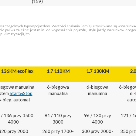
(159)
poszczególnych typów pojazdów. Wartości spalania i emisji uzyskiwane są w warunka
ycie paliwa zależne jest m.in. od wyposażenia pojazdu, stylu jazdy, warunków drog
klimatyzacji), itp.
6 136KM ecoFlex
1.7 110KM
1.7 130KM
2.
iegowa manualna
6-biegowa
6-biegowa
6-biego
stem
Start&Stop
manualna
manualna
6 
6-bieg. automat
aut
 / 136 przy 3500-
81 / 110 przy
96 / 130 przy
121 / 1
4000
3800
4000
320 przy 2000
260 przy 1700-
300 przy 2000-
350 pr