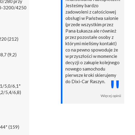
0/280 przy
Jesteśmy bardzo
0-3200/4250
zadowoleni z całościowej
obsługi w Państwa salonie
(przede wszystkim przez
Pana Łukasza ale również
przez pozostałe osoby z
220 (212)
którymi mieliśmy kontakt)
co na pewno spowoduje że
8,7 (9,2)
w przyszłości w momencie
decyzji o zakupie kolejnego
nowego samochodu
pierwsze kroki skierujemy
"
do Dixi-Car Raszyn.
,1/5,0/6,1*
,2/5,4/6,8)
Więcej opinii
44* (159)