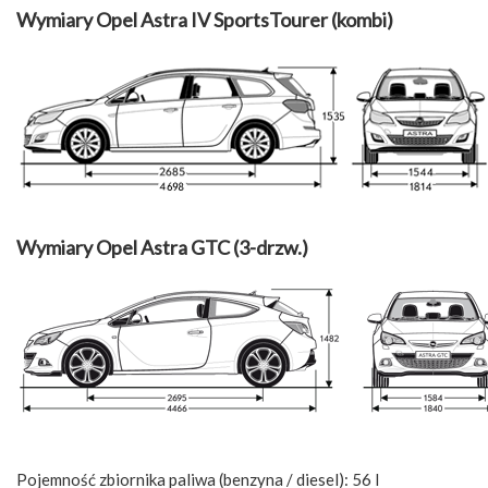
Wymiary Opel Astra IV SportsTourer (kombi)
Wymiary Opel Astra GTC (3-drzw.)
Pojemność zbiornika paliwa (benzyna / diesel): 56 l