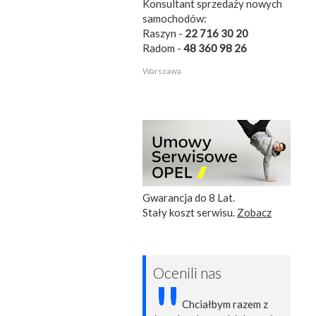
Konsultant sprzedaży nowych
samochodów:
Raszyn -
22 716 30 20
Radom -
48 360 98 26
Warszawa
Gwarancja do 8 Lat.
Stały koszt serwisu.
Zobacz
Ocenili nas
"
Chciałbym razem z