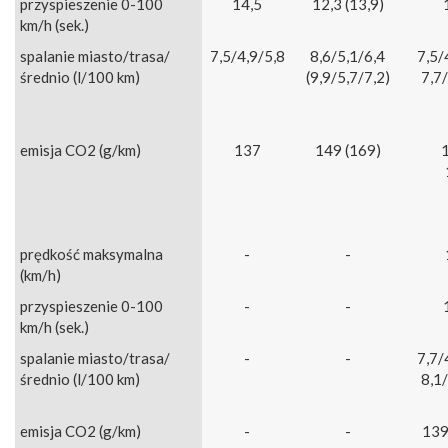
przyspieszenie 0-100
14,5
12,3 (13,9)
km/h (sek.)
spalanie miasto/trasa/
7,5/4,9/5,8
8,6/5,1/6,4
7,5/
średnio (l/100 km)
(9,9/5,7/7,2)
7,7/
emisja CO2 (g/km)
137
149 (169)
prędkość maksymalna
-
-
(km/h)
przyspieszenie 0-100
-
-
km/h (sek.)
spalanie miasto/trasa/
-
-
7,7/
średnio (l/100 km)
8,1/
emisja CO2 (g/km)
-
-
139