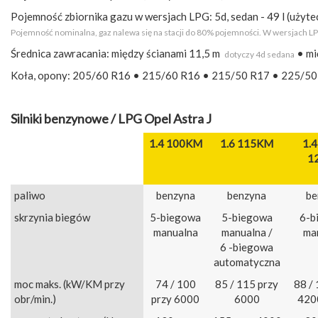
Pojemność zbiornika gazu w wersjach LPG: 5d, sedan - 49 l (użytec
Pojemność nominalna, gaz nalewa się na stacji do 80% pojemności. W wersjach LP
Średnica zawracania: między ścianami 11,5 m
• mi
dotyczy 4d sedana
Koła, opony: 205/60 R16 • 215/60 R16 • 215/50 R17 • 225/5
Silniki benzynowe / LPG Opel Astra J
1.4 100KM
1.6 115KM
1.4
1
paliwo
benzyna
benzyna
be
skrzynia biegów
5-biegowa
5-biegowa
6-b
manualna
manualna /
ma
6 -biegowa
automatyczna
moc maks. (kW/KM przy
74 / 100
85 / 115 przy
88 / 
obr/min.)
przy 6000
6000
420