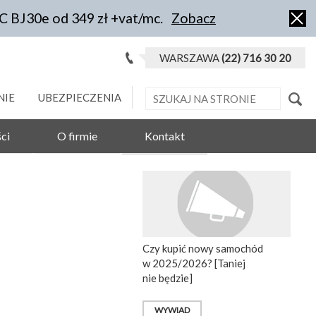
IC BJ30e od 349 zł +vat/mc.
Zobacz
WARSZAWA
(22) 716 30 20
NIE
UBEZPIECZENIA
ci
O firmie
Kontakt
Czy kupić nowy samochód
w 2025/2026? [Taniej
nie będzie]
WYWIAD