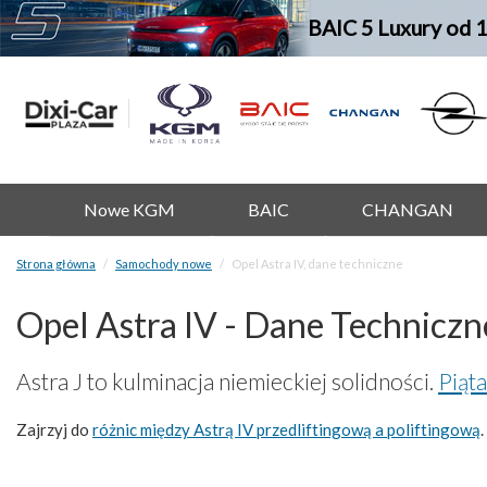
BAIC 5 Luxury od 
Nowe KGM
BAIC
CHANGAN
Strona główna
Samochody nowe
Opel Astra IV, dane techniczne
Opel Astra IV - Dane Techniczn
Astra J to kulminacja niemieckiej solidności.
Piąt
Zajrzyj do
różnic między Astrą IV przedliftingową a poliftingową
.