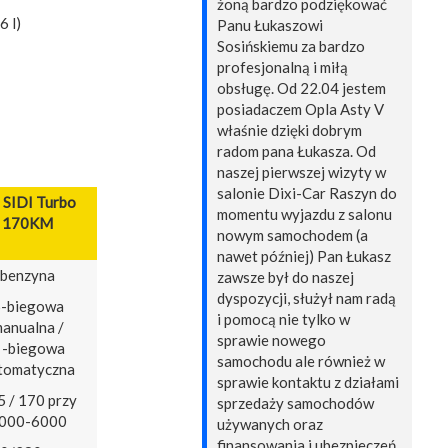
żoną bardzo podziękować
6 l)
Panu Łukaszowi
Sosińskiemu za bardzo
profesjonalną i miłą
obsługę. Od 22.04 jestem
posiadaczem Opla Asty V
właśnie dzięki dobrym
radom pana Łukasza. Od
naszej pierwszej wizyty w
salonie Dixi-Car Raszyn do
 SIDI Turbo
momentu wyjazdu z salonu
170KM
nowym samochodem (a
nawet później) Pan Łukasz
benzyna
zawsze był do naszej
dyspozycji, służył nam radą
-biegowa
i pomocą nie tylko w
anualna /
sprawie nowego
 -biegowa
samochodu ale również w
tomatyczna
sprawie kontaktu z działami
 / 170 przy
sprzedaży samochodów
000-6000
używanych oraz
finansowania i ubezpieczeń.