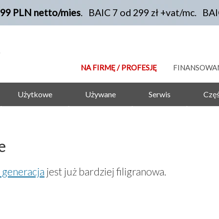
199 PLN netto/mies
. BAIC 7 od 299 zł +vat/mc. BA
NA FIRMĘ / PROFESJĘ
FINANSOWA
Użytkowe
Używane
Serwis
Częś
e
a generacja
jest już bardziej filigranowa.