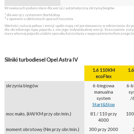
W nawiasach podano dane dla wersji z automatyczną skrzynią biegów.
* dla wersji z systemem Start&Stop
1
z oponami o obniżonych oporach toczenia
Wartości zużycia paliwa i emisji spalin mają cel porównawczy w odniesieniu do 
dla określonego typu pojazdu a nie jego indywidualnej wersji. Rzeczywiste zuż
masy własnej pojazdu a także sposobu korzystania z wyposażenia technicznego (np. 
Silniki turbodiesel Opel Astra IV
1.6 110KM
1.
ecoFlex
skrzynia biegów
6-biegowa
6-b
manualna
sy
system
/
Start&Stop
moc maks. (kW/KM przy obr/min.)
81 / 110 przy
100
4000
moment obrotowy (Nm przy obr/min.)
300 przy 2000