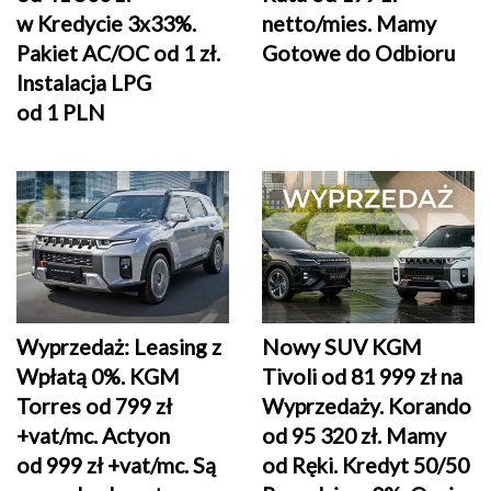
w Kredycie 3x33%.
netto/mies. Mamy
Pakiet AC/OC od 1 zł.
Gotowe do Odbioru
Instalacja LPG
od 1 PLN
Wyprzedaż: Leasing z
Nowy SUV KGM
Wpłatą 0%. KGM
Tivoli od 81 999 zł na
Torres od 799 zł
Wyprzedaży. Korando
+vat/mc. Actyon
od 95 320 zł. Mamy
od 999 zł +vat/mc. Są
od Ręki. Kredyt 50/50