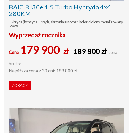
BAIC BJ30e 1.5 Turbo Hybryda 4x4
280KM
Hybryda (benzyna + prąd), skrzynia automat, kolor Zielony metalizowany,
'2025
Wyprzedaż rocznika
179 900
zł
189 800 zł
Cena
cena
brutto
Najniższa cena z 30 dni: 189 800 zł
ZOBACZ