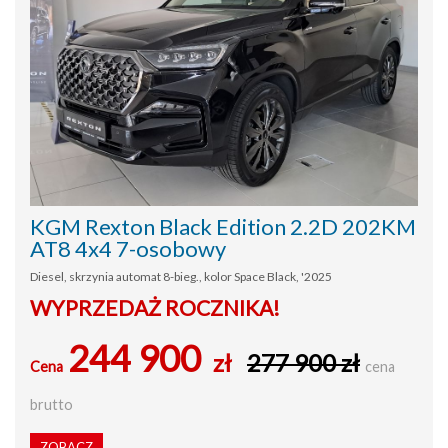
KGM Rexton Black Edition 2.2D 202KM
AT8 4x4 7-osobowy
Diesel, skrzynia automat 8-bieg., kolor Space Black, '2025
WYPRZEDAŻ ROCZNIKA!
244 900
zł
277 900 zł
Cena
cena
brutto
ZOBACZ