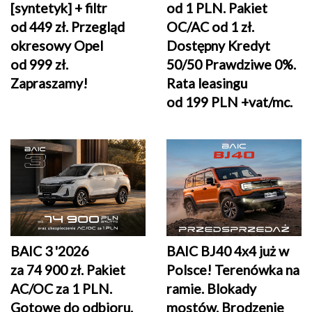
[syntetyk] + filtr
od 1 PLN. Pakiet
od 449 zł
. Przegląd
OC/AC od 1 zł.
okresowy Opel
Dostępny Kredyt
od 999 zł.
50/50 Prawdziwe 0%.
Zapraszamy!
Rata leasingu
od 199 PLN +vat/mc.
BAIC 3 '2026
BAIC BJ40 4x4 już w
za 74 900 zł. Pakiet
Polsce! Terenówka na
AC/OC za 1 PLN.
ramie. Blokady
Gotowe do odbioru.
mostów. Brodzenie