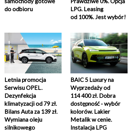
samochody gotowe
Prawdziwe 0%. Opcja
do odbioru
LPG. Leasing
od 100%. Jest wybór!
Letnia promocja
BAIC 5 Luxury na
Serwisu OPEL.
Wyprzedaży od
Dezynfekcja
114 400 zł. Dobra
klimatyzacji od 79 zł.
dostępność - wybór
Bilans Auta za 139 zł.
kolorów. Lakier
Wymiana oleju
Metalik w cenie.
silnikowego
Instalacja LPG