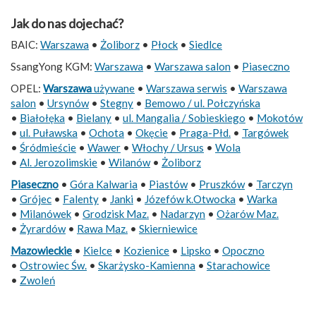
Jak do nas dojechać?
BAIC:
Warszawa
•
Żoliborz
•
Płock
•
Siedlce
SsangYong KGM:
Warszawa
•
Warszawa salon
•
Piaseczno
OPEL:
Warszawa
używane
•
Warszawa serwis
•
Warszawa
salon
•
Ursynów
•
Stegny
•
Bemowo / ul. Połczyńska
•
Białołęka
•
Bielany
•
ul. Mangalia / Sobieskiego
•
Mokotów
•
ul. Puławska
•
Ochota
•
Okęcie
•
Praga-Płd.
•
Targówek
•
Śródmieście
•
Wawer
•
Włochy / Ursus
•
Wola
•
Al. Jerozolimskie
•
Wilanów
•
Żoliborz
Piaseczno
•
Góra Kalwaria
•
Piastów
•
Pruszków
•
Tarczyn
•
Grójec
•
Falenty
•
Janki
•
Józefów k.Otwocka
•
Warka
•
Milanówek
•
Grodzisk Maz.
•
Nadarzyn
•
Ożarów Maz.
•
Żyrardów
•
Rawa Maz.
•
Skierniewice
Mazowieckie
•
Kielce
•
Kozienice
•
Lipsko
•
Opoczno
•
Ostrowiec Św.
•
Skarżysko-Kamienna
•
Starachowice
•
Zwoleń