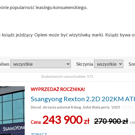
 rośnie popularność leasingu konsumenckiego.
bo ksiądz jeżdżący Oplem może być wizytówką marki. Ksiądz bywa 
aliwo
Skrzynia
So
Znalezionych samochodów: 173.
WYPRZEDAŻ ROCZNIKA!
Ssangyong Rexton 2.2D 202KM AT8 4
Diesel, skrzynia automat 8-bieg., kolor Biała perła, '2025
13706
243 900
zł
270 900 zł
Cena
ce
ZOBACZ