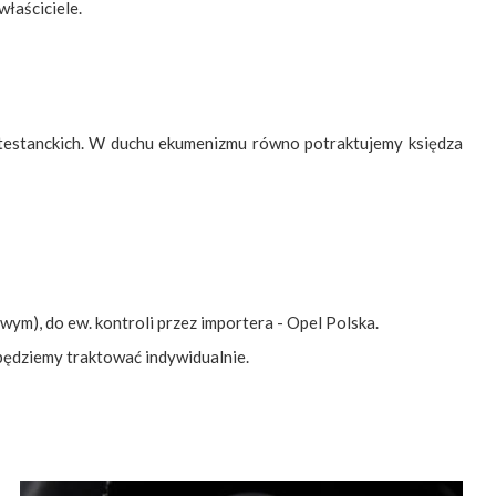
łaściciele.
rotestanckich. W duchu ekumenizmu równo potraktujemy księdza
ym), do ew. kontroli przez importera - Opel Polska.
 będziemy traktować indywidualnie.