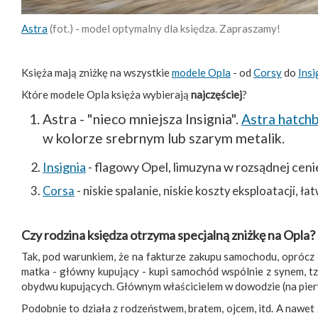
Astra
(fot.) - model optymalny dla księdza. Zapraszamy!
Księża mają zniżkę na wszystkie
modele Opla
- od
Corsy
do
Insi
Które modele Opla księża wybierają
najczęściej
?
Astra - "nieco mniejsza Insignia".
Astra hatch
w kolorze srebrnym lub szarym metalik.
Insignia
- flagowy Opel, limuzyna w rozsądnej cenie
Corsa
- niskie spalanie, niskie koszty eksploatacji, 
Czy rodzina księdza otrzyma specjalną zniżkę na Opla?
Tak, pod warunkiem, że na fakturze zakupu samochodu, oprócz c
matka - główny kupujący - kupi samochód wspólnie z synem, t
obydwu kupujących. Głównym właścicielem w dowodzie (na pierw
Podobnie to działa z rodzeństwem, bratem, ojcem, itd. A nawet