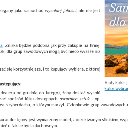
trzegany jako samochód
wysokiej jakości
, ale nie jest
la
. Zniżka będzie podobna jak przy zakupie na firmę,
iżki dla grup zawodowych mogą być nieco wyższe niż
 się korzystniejsze, i to kupujący wybiera, z której
Biały kolor 
następujący:
kolor wybra
dealera od grudnia do lutego), żeby dostać wysoki
erać spośród kilku dostępnych
ostatnich sztuk
- np.
st szyberdachu, o którym marzył. Członkowie grup zawodowych na
 akurat dostępny jest wymarzony model, z oczekiwanym silnikiem, wy
nieć o fakcie bycia duchownym.