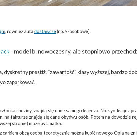
gni
, również auta
dostawcze
(np. 9-osobowe).
back
- model b. nowoczesny, ale stopniowo przechodz
, dyskretny prestiż, "zawartość" klasy wyższej, bardzo dobr
łatwo zaparkować.
złonka rodziny, znajdą się dane samego księdza. Np. syn-ksiądz pr
zn. na fakturze znajdą się dane obydwu osób. Potem na dowodzie re
szej stronie) może być matka.
 z całkiem obcą osobą teoretycznie można kupić nowego Opla na zniżk