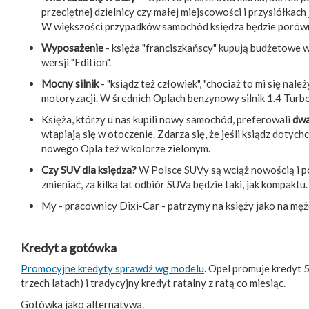
przeciętnej dzielnicy czy małej miejscowości i przysiółkach
W większości przypadków samochód księdza będzie porówny
Wyposażenie
- księża "franciszkańscy" kupują budżetowe w
wersji "Edition".
Mocny silnik
- "ksiądz też człowiek", "chociaż to mi się należ
motoryzacji. W średnich Oplach benzynowy silnik 1.4 Tur
Księża, którzy u nas kupili nowy samochód, preferowali
dwa
wtapiają się w otoczenie. Zdarza się, że jeśli ksiądz dotyc
nowego Opla też w kolorze zielonym.
Czy SUV dla księdza?
W Polsce SUVy są wciąż nowością i po
zmieniać, za kilka lat odbiór SUVa będzie taki, jak kompaktu
My - pracownicy Dixi-Car - patrzymy na księży jako na mę
Kredyt a gotówka
Promocyjne kredyty sprawdź wg modelu
. Opel promuje kredyt 
trzech latach) i tradycyjny kredyt ratalny z ratą co miesiąc.
Gotówka jako alternatywa.