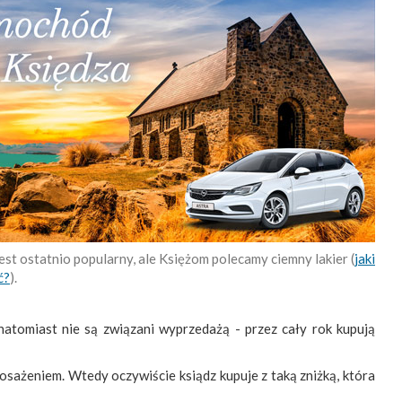
jest ostatnio popularny, ale Księżom polecamy ciemny lakier (
jaki
ć?
).
tomiast nie są związani wyprzedażą - przez cały rok kupują
posażeniem. Wtedy oczywiście ksiądz kupuje z taką zniżką, która