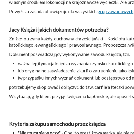
własnym środkiem lokomocji na krajoznawcze wycieczki. Ale p
Powyższa zasada obowiązuje dla wszystkich
grup zawodowych
Jacy Księża i jakich dokumentów potrzeba?
Zniżkę otrzyma każdy duchowny chrześcijański - Kościoła kat
katolickiego, ewangelickiego i prawosławnego. Proboszcza, wika
Dokument poświadczający wykonywanie zawodu księdza, tzn.
ważna legitymacja księdza wyznania rzymsko-katolickiego
lub oryginalne zaświadczenie z kurii o zatrudnieniu jako ks
(w przypadku innych wyznań dokument lub odstępstwo od n
potrzebujemy skopiować i dołączyć do tzw. carfile'a (teczki p
W sytuacji, gdy klient przyjął święcenia kapłańskie, ale opuśc
Kryteria zakupu samochodu przez księdza
"Nie rzuca się w oczy"
- Opel to prestiżowa marka, ale nie 