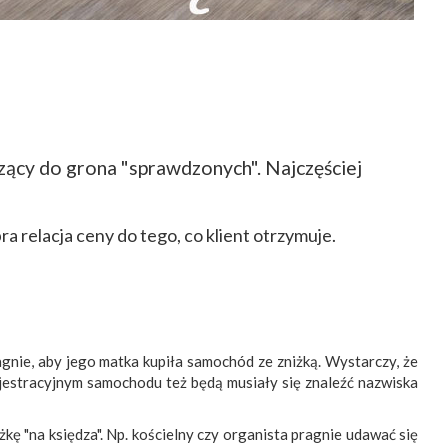
ący do grona "sprawdzonych". Najczęściej
a relacja ceny do tego, co klient otrzymuje.
agnie, aby jego matka kupiła samochód ze zniżką. Wystarczy, że
jestracyjnym samochodu też będą musiały się znaleźć nazwiska
ę "na księdza". Np. kościelny czy organista pragnie udawać się