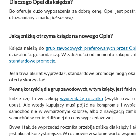
Dlaczego Opel dla księdza?
Bo oferuje dużo wyposażenia za dobrą cenę. Opel jest pos
utożsamiany z marką
luksusową
.
Jaką zniżkę otrzyma ksiądz na nowego Opla?
Księża należą do
grup zawodowych preferowanych przez Op
działalność gospodarczą. W zależności od momentu zakupu zn
standardowe promocje
.
Jeśli trwa akurat wyprzedaż, standardowe promocje mogą okazać
oferty skorzystać.
Pewną korzyścią dla grup zawodowych, w tym księży, jest fakt 
ludzie często wyczekują
wyprzedaży rocznika
(zwykle trwa u 
upust. Ale wtedy kupujący musi pójść na kompromis i wybi
samochód nie w wymarzonym kolorze, albo z nawigacją zamia
samochód w cenie zbliżonej do ceny wyprzedażowej.
Bywa i tak, że wyprzedaż rocznika przebija zniżkę dla księży i
jest akurat korzystniejsza. W rozmowie w salonie warto wspom