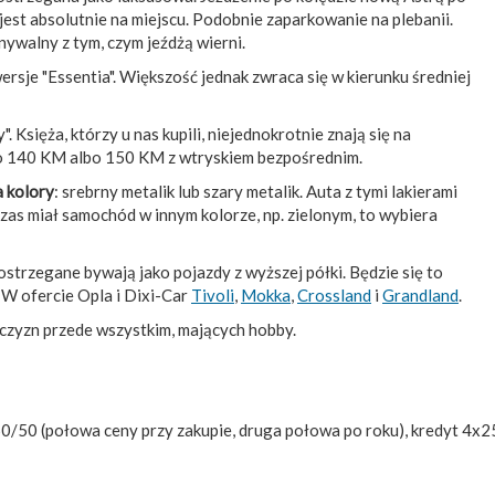
 jest absolutnie na miejscu. Podobnie zaparkowanie na plebanii.
walny z tym, czym jeźdżą wierni.
ersje "Essentia". Większość jednak zwraca się w kierunku średniej
y". Księża, którzy u nas kupili, niejednokrotnie znają się na
bo 140 KM albo 150 KM z wtryskiem bezpośrednim.
 kolory
: srebrny metalik lub szary metalik. Auta z tymi lakierami
hczas miał samochód w innym kolorze, np. zielonym, to wybiera
strzegane bywają jako pojazdy z wyższej półki. Będzie się to
. W ofercie Opla i Dixi-Car
Tivoli
,
Mokka
,
Crossland
i
Grandland
.
żczyzn przede wszystkim, mających hobby.
50/50 (połowa ceny przy zakupie, druga połowa po roku), kredyt 4x25