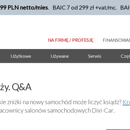
199 PLN netto/mies
. BAIC 7 od 299 zł +vat/mc. BA
NA FIRMĘ / PROFESJĘ
FINANSOWA
Użytkowe
Używane
Serwis
Częś
ęży. Q&A
kie zniżki na nowy samochód może liczyć ksiądz?
Kr
racownicy salonów samochodowych Dixi-Car.