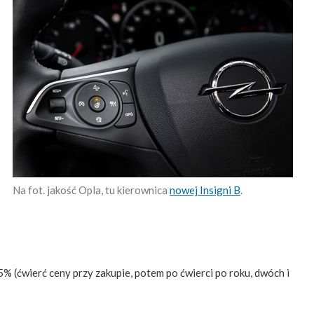
Na fot. jakość Opla, tu kierownica
nowej Insigni B
.
% (ćwierć ceny przy zakupie, potem po ćwierci po roku, dwóch i