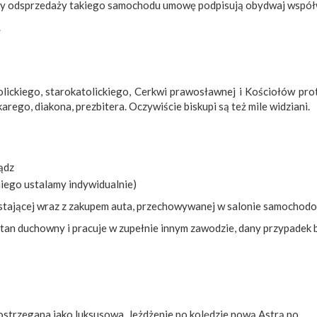
rzy odsprzedaży takiego samochodu umowę podpisują obydwaj współw
.
olickiego, starokatolickiego, Cerkwi prawosławnej i Kościołów p
rego, diakona, prezbitera. Oczywiście biskupi są też mile widziani.
iądz
iego ustalamy indywidualnie)
owstającej wraz z zakupem auta, przechowywanej w salonie samochodow
ił stan duchowny i pracuje w zupełnie innym zawodzie, dany przypadek
postrzegana jako luksusowa. Jeżdżenie po kolędzie nową Astrą po