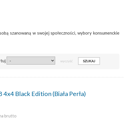
osobą szanowaną w swojej społeczności, wybory konsumenckie
rtuj
wyczyść
x4 Black Edition (Biała Perła)
na brutto