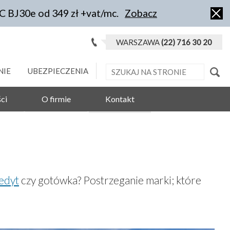
IC BJ30e od 349 zł +vat/mc.
Zobacz
WARSZAWA
(22) 716 30 20
NIE
UBEZPIECZENIA
ci
O firmie
Kontakt
edyt
czy gotówka? Postrzeganie marki; które