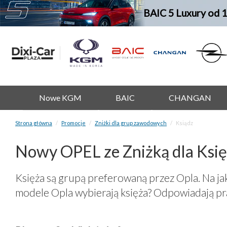
BAIC 5 Luxury od 
Nowe KGM
BAIC
CHANGAN
Strona główna
Promocje
Zniżki dla grup zawodowych
Ksiądz
Nowy OPEL ze Zniżką dla Ksi
Księża są grupą preferowaną przez Opla. Na ja
modele Opla wybierają księża? Odpowiadają p