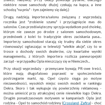
niektóre nowe samochody dłużej czekają na kupca, a inne
schodzą "na pniu" - tym zajmiemy się dalej.)
Drugą nadzieją importera/salonu związaną z wyprzedażą
rocznika jest "zrobienie szumu" i przyciągnięcie mas do
salonów. Czas przedświąteczny sprzyja wydatkom pod choinkę,
którym nie zawsze po drodze z salonem samochodowym,
przednówek z kolei to tradycyjnie okres zaciskania pasa...
Importerzy samochodowi starają się trudny dla siebie okres
równoważyć ogłaszając w telewizji "wielkie akcje", czy to w
trosce o dochody swoich dealerów, czy kwartalne wyniki
managementu, z których importera rozlicza paneuropejski
zarząd - w przypadku Opla mieszczący się w Niemczech...
Przy okazji wyprzedaży - przemycane bywają PR-owe treści,
które mają długofalowo poprawić w społeczeństwie
postrzeganie marki, np. Opel często sięga po motyw
niezawodności, wysokich miejsc swoich modeli w rankingu
Dekra. Skoro i tak wykupuje się powierzchnię reklamową -
można umieścić przy atrakcyjnej cenie niewielkie logo Dekra.
Drugim ponadczasowym motywem w kampaniach Opla jest
rodzina - Opel to samochód rodzinny (
Crossland
,
Zafira
) - choć