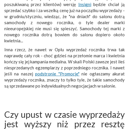
poszukiwaną przez klientów) wersję
Insigni
będzie chciał ją
sprzedać szybko i za wszelką cenę już na początku wyprzedaży -
w grudniu/styczniu, wiedząc, że "na dniach" do salonu dotrą
samochody z nowego rocznika, o tyle dealer marki
nieeuropejskiej nie musi się spieszyć. Samochody tej marki z
nowego rocznika dotrą bowiem do salonu dopiero około
kwietnia...
Inna rzecz, że nawet w Oplu wyprzedaż rocznika trwa tak
naprawdę cały rok - choć gdzieś na przełomie marca i kwietnia
kończy się jej kampania medialna. W skali Polski zawsze jest ileś
niesprzedanych egzemplarzy z poprzedniego rocznika. I nawet
jeśli na naszej
podstronie "Promocje"
nie ogłaszamy akurat
wyprzedaży rocznika, znaczy to tylko tyle, że takie samochody
są sprzedawane po indywidualnych negocjacjach w salonie.
Czy upust w czasie wyprzedaży
jest wyższy niż przez resztę