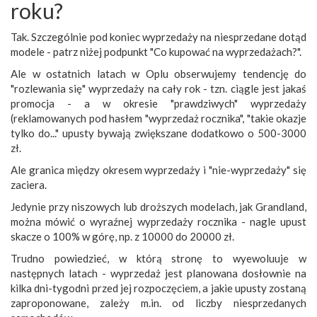
roku?
Tak. Szczególnie pod koniec wyprzedaży na niesprzedane dotąd
modele - patrz niżej podpunkt "Co kupować na wyprzedażach?".
Ale w ostatnich latach w Oplu obserwujemy tendencję do
"rozlewania się" wyprzedaży na cały rok - tzn. ciągle jest jakaś
promocja - a w okresie "prawdziwych" wyprzedaży
(reklamowanych pod hasłem "wyprzedaż rocznika", "takie okazje
tylko do..." upusty bywają zwiększane dodatkowo o 500-3000
zł.
Ale granica między okresem wyprzedaży i "nie-wyprzedaży" się
zaciera.
Jedynie przy niszowych lub droższych modelach, jak Grandland,
można mówić o wyraźnej wyprzedaży rocznika - nagle upust
skacze o 100% w górę, np. z 10000 do 20000 zł.
Trudno powiedzieć, w którą stronę to wyewoluuje w
następnych latach - wyprzedaż jest planowana dosłownie na
kilka dni-tygodni przed jej rozpoczęciem, a jakie upusty zostaną
zaproponowane, zależy m.in. od liczby niesprzedanych