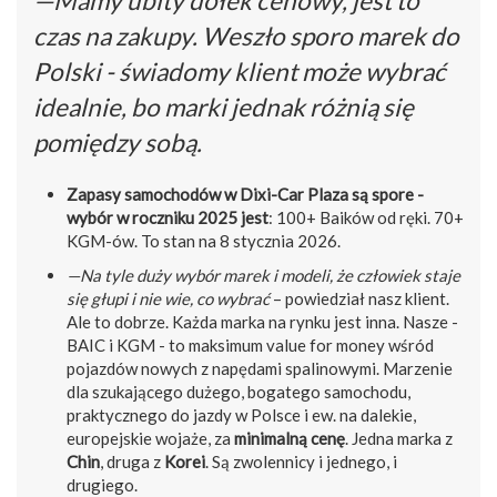
—Mamy ubity dołek cenowy, jest to
czas na zakupy. Weszło sporo marek do
Polski - świadomy klient może wybrać
idealnie, bo marki jednak różnią się
pomiędzy sobą.
Zapasy samochodów w Dixi-Car Plaza są spore -
wybór w roczniku 2025 jest
: 100+ Baików od ręki. 70+
KGM-ów. To stan na 8 stycznia 2026.
—Na tyle duży wybór marek i modeli, że człowiek staje
się głupi i nie wie, co wybrać
– powiedział nasz klient.
Ale to dobrze. Każda marka na rynku jest inna. Nasze -
BAIC i KGM - to maksimum value for money wśród
pojazdów nowych z napędami spalinowymi. Marzenie
dla szukającego dużego, bogatego samochodu,
praktycznego do jazdy w Polsce i ew. na dalekie,
europejskie wojaże, za
minimalną cenę
. Jedna marka z
Chin
, druga z
Korei
. Są zwolennicy i jednego, i
drugiego.