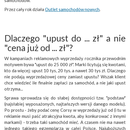
samochodów.
Przez cały rok działa
Outlet samochodów nowych
.
Dlaczego "upust do ... zł" a nie
"cena już od ... zł"?
W kampaniach reklamowych wyprzedaży rocznika przewodnim
motywem bywa "upust do 25 000 zł". Marki licytują się kwotami,
kto da więcej: upust 10 tys, 20 tys. a nawet 30 tys zł. Dlaczego
nie podają wyprzedażowej ceny zamiast upustu? Wszak klient
chce wiedzieć ile finalnie zapłaci za samochód, a nie jaki upust
otrzyma...
Sprawa sprowadza się do słabej dostępności tzw. "podstaw"
(najsłabiej wyposażonych, najtańszych wersji danego modelu).
Po prostu - żeby podać cenę Corsy w wyprzedaży już od (i tu w
reklamie musi paść atrakcyjna kwota, aby konkurować z innymi
markami) - trzeba taki samochód mieć. A czasem nie ma nawet
jednego takiego egzemplarza w całej Polsce. Najuboższych