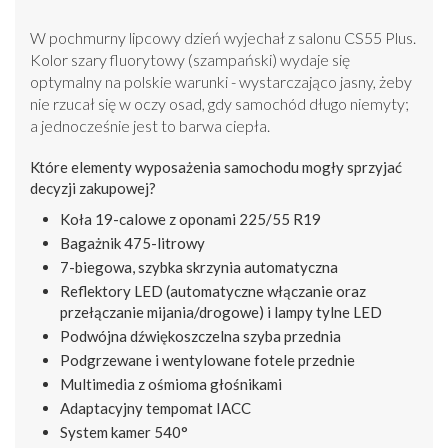
W pochmurny lipcowy dzień wyjechał z salonu CS55 Plus.
Kolor szary fluorytowy (szampański) wydaje się
optymalny na polskie warunki - wystarczająco jasny, żeby
nie rzucał się w oczy osad, gdy samochód długo niemyty;
a jednocześnie jest to barwa ciepła.
Które elementy wyposażenia samochodu mogły sprzyjać
decyzji zakupowej?
Koła 19-calowe z oponami 225/55 R19
Bagażnik 475-litrowy
7-biegowa, szybka skrzynia automatyczna
Reflektory LED (automatyczne włączanie oraz
przełączanie mijania/drogowe) i lampy tylne LED
Podwójna dźwiękoszczelna szyba przednia
Podgrzewane i wentylowane fotele przednie
Multimedia z ośmioma głośnikami
Adaptacyjny tempomat IACC
System kamer 540°