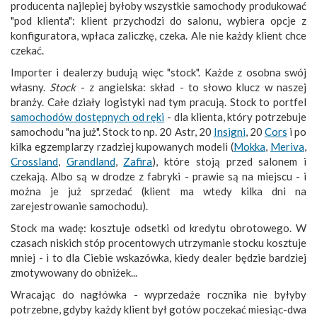
producenta najlepiej byłoby wszystkie samochody produkować
"pod klienta": klient przychodzi do salonu, wybiera opcje z
konfiguratora, wpłaca zaliczkę, czeka. Ale nie każdy klient chce
czekać.
Importer i dealerzy budują więc "stock". Każde z osobna swój
własny.
Stock
- z angielska: skład - to słowo klucz w naszej
branży. Całe działy logistyki nad tym pracują. Stock to portfel
samochodów dostępnych od ręki
- dla klienta, który potrzebuje
samochodu "na już". Stock to np. 20 Astr, 20
Insigni
, 20
Cors
i po
kilka egzemplarzy rzadziej kupowanych modeli (
Mokka
,
Meriva
,
Crossland
,
Grandland
,
Zafira
), które stoją przed salonem i
czekają. Albo są w drodze z fabryki - prawie są na miejscu - i
można je już sprzedać (klient ma wtedy kilka dni na
zarejestrowanie samochodu).
Stock ma wadę: kosztuje odsetki od kredytu obrotowego. W
czasach niskich stóp procentowych utrzymanie stocku kosztuje
mniej - i to dla Ciebie wskazówka, kiedy dealer będzie bardziej
zmotywowany do obniżek...
Wracając do nagłówka - wyprzedaże rocznika nie byłyby
potrzebne, gdyby każdy klient był gotów poczekać miesiąc-dwa