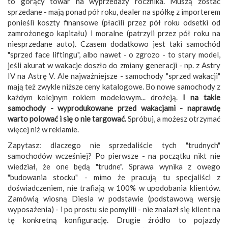
to gorący towar na wyprzedaży rocznika. Muszą zostać
sprzedane - mają ponad pół roku, dealer na spółkę z importerem
ponieśli koszty finansowe (płacili przez pół roku odsetki od
zamrożonego kapitału) i moralne (patrzyli przez pół roku na
niesprzedane auto). Czasem dodatkowo jest taki samochód
"sprzed face liftingu", albo nawet - o zgrozo - to stary model,
jeśli akurat w wakacje doszło do zmiany generacji - np. z Astry
IV na Astrę V. Ale najważniejsze - samochody "sprzed wakacji"
mają też zwykle niższe ceny katalogowe. Bo nowe samochody z
każdym kolejnym rokiem modelowym... drożeją.
I na takie
samochody - wyprodukowane przed wakacjami - naprawdę
warto polować i się o nie targować.
Spróbuj, a możesz otrzymać
więcej niż w reklamie.
Zapytasz: dlaczego nie sprzedaliście tych "trudnych"
samochodów wcześniej? Po pierwsze - na początku nikt nie
wiedział, że one będą "trudne". Sprawa wynika z owego
"budowania stocku" - mimo że pracują tu specjaliści z
doświadczeniem, nie trafiają w 100% w upodobania klientów.
Zamówią wiosną Diesla w podstawie (podstawową wersję
wyposażenia) - i po prostu sie pomylili - nie znalazł się klient na
tę konkretną konfigurację. Drugie źródło to pojazdy