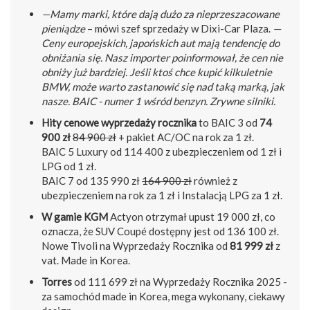
—Mamy marki, które dają dużo za nieprzeszacowane
pieniądze
– mówi szef sprzedaży w Dixi-Car Plaza.
—
Ceny europejskich, japońskich aut mają tendencję do
obniżania się. Nasz importer poinformował, że cen nie
obniży już bardziej. Jeśli ktoś chce kupić kilkuletnie
BMW, może warto zastanowić się nad taką marką, jak
nasze. BAIC - numer 1 wśród benzyn. Zrywne silniki.
Hity cenowe wyprzedaży rocznika
to BAIC 3 od
74
900 zł
84 900 zł
+ pakiet AC/OC na rok za 1 zł.
BAIC 5 Luxury od 114 400 z ubezpieczeniem od 1 zł i
LPG od 1 zł.
BAIC 7 od 135 990 zł
164 900 zł
również z
ubezpieczeniem na rok za 1 zł i Instalacją LPG za 1 zł.
W gamie KGM
Actyon otrzymał upust 19 000 zł, co
oznacza, że SUV Coupé dostępny jest od 136 100 zł.
Nowe Tivoli na Wyprzedaży Rocznika od
81 999 zł
z
vat. Made in Korea.
Torres
od 111 699 zł na Wyprzedaży Rocznika 2025 -
za samochód made in Korea, mega wykonany, ciekawy