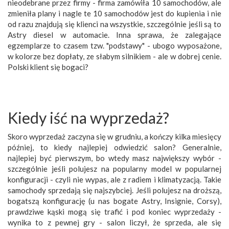
nieodebrane przez firmy - firma zamówiła 10 samochodów, ale
zmieniła plany i nagle te 10 samochodów jest do kupienia i nie
od razu znajdują się klienci na wszystkie, szczególnie jeśli są to
Astry diesel w automacie. Inna sprawa, że zalegające
egzemplarze to czasem tzw. "podstawy" - ubogo wyposażone,
w kolorze bez dopłaty, ze słabym silnikiem - ale w dobrej cenie.
Polski klient się bogaci?
Kiedy iść na wyprzedaż?
Skoro wyprzedaż zaczyna się w grudniu, a kończy kilka miesięcy
później, to kiedy najlepiej odwiedzić salon? Generalnie,
najlepiej być pierwszym, bo wtedy masz największy wybór -
szczególnie jeśli polujesz na popularny model w popularnej
konfiguracji - czyli nie wypas, ale z radiem i klimatyzacją. Takie
samochody sprzedają się najszybciej. Jeśli polujesz na droższą,
bogatszą konfigurację (u nas bogate Astry, Insignie, Corsy),
prawdziwe kąski mogą się trafić i pod koniec wyprzedaży -
wynika to z pewnej gry - salon liczył, że sprzeda, ale się