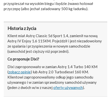
przyspieszał na wysokim biegu i będzie żwawo holował
przyczepę (albo jechał załadowany 500 kg ładunku).
Historia z życia
Klient miał Astrę Classic 5d Sport 1.4, zamienił na nową
Astrę IV Enjoy 1.6 115KM. Pojeździł i jest niezadowolony
ze spalania i przyspieszenia w nowym samochodzie
(samochód jest cięższy niż poprzedni).
Co proponuje Dixi?
Dixi zaproponowało w zamian Astrę 1.4 Turbo 140 KM
(
zobacz opinie
) lub Astrę 2.0 Turbodiesel 160 KM.
Klientowi zaproponowalismy odkup jego samochodu
używanego i w zamian sprawdzony samochód używany
(jeden z dwóch w/w z naszej
oferty używanych
).