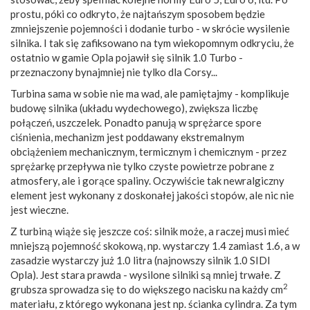
prostu, póki co odkryto, że najtańszym sposobem będzie
zmniejszenie pojemności i dodanie turbo - w skrócie wysilenie
silnika. I tak się zafiksowano na tym wiekopomnym odkryciu, że
ostatnio w gamie Opla pojawił się silnik 1.0 Turbo -
przeznaczony bynajmniej nie tylko dla Corsy...
Turbina sama w sobie nie ma wad, ale pamiętajmy - komplikuje
budowę silnika (układu wydechowego), zwiększa liczbę
połączeń, uszczelek. Ponadto panują w sprężarce spore
ciśnienia, mechanizm jest poddawany ekstremalnym
obciążeniem mechanicznym, termicznym i chemicznym - przez
sprężarkę przepływa nie tylko czyste powietrze pobrane z
atmosfery, ale i gorące spaliny. Oczywiście tak newralgiczny
element jest wykonany z doskonałej jakości stopów, ale nic nie
jest wieczne.
Z turbiną wiąże się jeszcze coś: silnik może, a raczej musi mieć
mniejszą pojemność skokową, np. wystarczy 1.4 zamiast 1.6, a w
zasadzie wystarczy już 1.0 litra (najnowszy silnik 1.0 SIDI
Opla). Jest stara prawda - wysilone silniki są mniej trwałe. Z
2
grubsza sprowadza się to do większego nacisku na każdy cm
materiału, z którego wykonana jest np. ścianka cylindra. Za tym