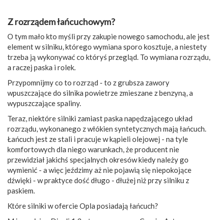
Z rozrządem łańcuchowym?
O tym mało kto myśli przy zakupie nowego samochodu, ale jest
element w silniku, którego wymiana sporo kosztuje, a niestety
trzeba ją wykonywać co któryś przegląd. To wymiana rozrządu,
a raczej paska i rolek.
Przypomnijmy co to rozrząd - to z grubsza zawory
wpuszczające do silnika powietrze zmieszane z benzyną, a
wypuszczające spaliny.
Teraz, niektóre silniki zamiast paska napędzającego układ
rozrządu, wykonanego z włókien syntetycznych mają łańcuch.
Łańcuch jest ze stali i pracuje w kąpieli olejowej - na tyle
komfortowych dla niego warunkach, że producent nie
przewidział jakichś specjalnych okresów kiedy należy go
wymienić - a więc jeździmy aż nie pojawią się niepokojące
dźwięki - w praktyce dość długo - dłużej niż przy silniku z
paskiem.
Które silniki w ofercie Opla posiadają łańcuch?