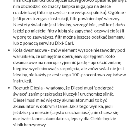
nim obchodzić, co znaczy lampka migająca na desce
rozdzielczej (filtr się czyści - nie wyłączaj silnika). Ogólnie -
jeśli przestrzegasz instrukcji, filtr powinien być wieczny.
Niestety świat nie jest idealny, szczególnie, jeśli ktoś dużo
jeździ po mieście; filtry lubią się zapychać, oczywiście jeśli
w porę to zauważysz, filtr można jeszcze odetkać (samemu
lub z pomocą serwisu Dixi-Car).
Koła dwumasowe - znów element wysoce niezawodny pod
warunkiem, że umiejętnie operujemy sprzęgłem. Koło
dwumasowe ma nam uprzyjemnić jazdę - uprościć zmianę
biegów, wyeliminować szarpnięcia, ale znów świat nie jest
idealny, nie każdy przestrzega 100-procentowo zapisów w
instrukcji.
Rozruch Diesla - wiadomo, że Diesel musi "podgrzać
świece" zanim przekręcisz kluczyk i uruchomisz silnik.
Diesel musi mieć większy akumulator, musi to być
akumulator w dobrym stanie. Jak z tego wynika, jeśli
jeździsz po mieście (często uruchamiasz), nie chcesz się
martwić stanem akumulatora, lepszy dla Ciebie będzie
silnik benzynowy.