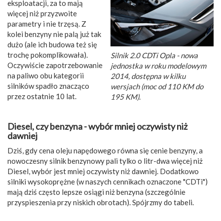
eksploatacji, za to mają
więcej niż przyzwoite
parametry i nie trzęsą. Z
kolei benzyny nie palą już tak
dużo (ale ich budowa też się
trochę pokomplikowała).
Silnik 2.0 CDTi Opla - nowa
Oczywiście zapotrzebowanie
jednostka w roku modelowym
na paliwo obu kategorii
2014, dostępna w kilku
silników spadło znacząco
wersjach (moc od 110 KM do
przez ostatnie 10 lat.
195 KM)
.
Diesel, czy benzyna - wybór mniej oczywisty niż
dawniej
Dziś, gdy cena oleju napędowego równa się cenie benzyny, a
nowoczesny silnik benzynowy pali tylko o litr-dwa więcej niż
Diesel, wybór jest mniej oczywisty niż dawniej. Dodatkowo
silniki wysokoprężne (w naszych cennikach oznaczone "CDTi")
mają dziś często lepsze osiągi niż benzyna (szczególnie
przyspieszenia przy niskich obrotach). Spójrzmy do tabeli.