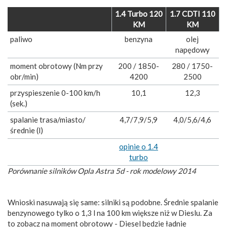
1.4 Turbo 120
1.7 CDTI 110
KM
KM
paliwo
benzyna
olej
napędowy
moment obrotowy (Nm przy
200 / 1850-
280 / 1750-
obr/min)
4200
2500
przyspieszenie 0-100 km/h
10,1
12,3
(sek.)
spalanie trasa/miasto/
4,7/7,9/5,9
4,0/5,6/4,6
średnie (l)
opinie o 1.4
turbo
Porównanie silników Opla Astra 5d - rok modelowy 2014
Wnioski nasuwają się same: silniki są podobne. Średnie spalanie
benzynowego tylko o 1,3 l na 100 km większe niż w Dieslu. Za
to zobacz na moment obrotowy - Diesel będzie ładnie