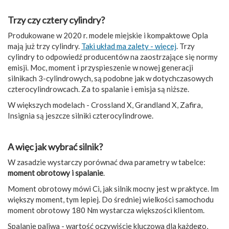
Trzy czy cztery cylindry?
Produkowane w 2020 r. modele miejskie i kompaktowe Opla
mają już trzy cylindry.
Taki układ ma zalety - więcej
. Trzy
cylindry to odpowiedź producentów na zaostrzające się normy
emisji. Moc, moment i przyspieszenie w nowej generacji
silnikach 3-cylindrowych, są podobne jak w dotychczasowych
czterocylindrowcach. Za to spalanie i emisja są niższe.
W większych modelach - Crossland X, Grandland X, Zafira,
Insignia są jeszcze silniki czterocylindrowe.
A więc jak wybrać silnik?
W zasadzie wystarczy porównać dwa parametry w tabelce:
moment obrotowy i spalanie
.
Moment obrotowy mówi Ci, jak silnik mocny jest w praktyce. Im
większy moment, tym lepiej. Do średniej wielkości samochodu
moment obrotowy 180 Nm wystarcza większości klientom.
Spalanie paliwa - wartość oczywiście kluczowa dla każdego,