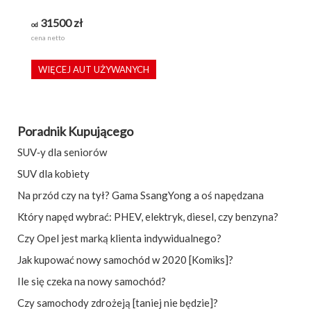
31500
zł
od
cena netto
WIĘCEJ AUT UŻYWANYCH
Poradnik Kupującego
SUV‑y dla seniorów
SUV dla kobiety
Na przód czy na tył? Gama SsangYong a oś napędzana
Który napęd wybrać: PHEV, elektryk, diesel, czy benzyna?
Czy Opel jest marką klienta indywidualnego?
Jak kupować nowy samochód w 2020 [Komiks]?
Ile się czeka na nowy samochód?
Czy samochody zdrożeją [taniej nie będzie]?