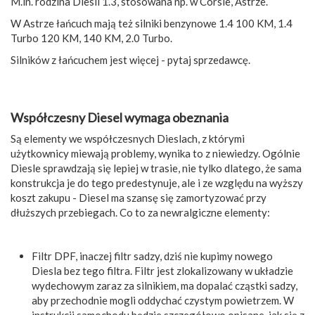
M.in. rodzina Diesli 1.3, stosowana np. w Corsie, Astrze.
W Astrze łańcuch mają też silniki benzynowe 1.4 100 KM, 1.4
Turbo 120 KM, 140 KM, 2.0 Turbo.
Silników z łańcuchem jest więcej - pytaj sprzedawcę.
Współczesny Diesel wymaga obeznania
Są elementy we współczesnych Dieslach, z którymi
użytkownicy miewają problemy, wynika to z niewiedzy. Ogólnie
Diesle sprawdzają się lepiej w trasie, nie tylko dlatego, że sama
konstrukcja je do tego predestynuje, ale i ze względu na wyższy
koszt zakupu - Diesel ma szansę się zamortyzować przy
dłuższych przebiegach. Co to za newralgiczne elementy:
Filtr DPF, inaczej filtr sadzy, dziś nie kupimy nowego
Diesla bez tego filtra. Filtr jest zlokalizowany w układzie
wydechowym zaraz za silnikiem, ma dopalać cząstki sadzy,
aby przechodnie mogli oddychać czystym powietrzem. W
instrukcji samochodu będzie szczegółowo opisane, jak się z