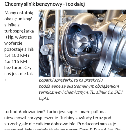
Chcemy silnik benzynowy - i co dalej
Mamy ostatnią
okazję uniknąć
silnika z
turbosprężarką
:) Np. w Astrze
w ofercie
pozostaje silnik
1.4 100 KM i
1.6 115 KM
bez turbo. Czy
coś jest nie tak
z
Łopatki sprężarki, tu na przekroju,
poddawane są ekstremalnym obciążeniom
termicznym i chemicznym. Tu: silnik 1.6 SIDI
Opla.
turbodoładowaniem? Turbo jest super - mało pali, ma
niesamowite przyspieszenie. Turbiny zawitały teraz pod
strzechy, ale nie całkiem dobrowolnie. Producenci muszą je
stosować, żeby spełniać kolejne normy Euro 5, Euro 6, itd. Po