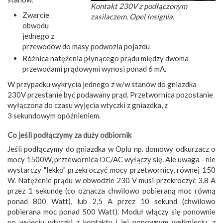
Kontakt 230V z podłączonym
Zwarcie
zasilaczem. Opel Insignia.
obwodu
jednego z
przewodów do masy podwozia pojazdu
Różnica natężenia płynącego prądu między dwoma
przewodami prądowymi wynosi ponad 6 mA.
W przypadku wykrycia jednego z w/w stanów do gniazdka
230V przestanie być podawany prąd. Przetwornica pozostanie
wyłączona do czasu wyjęcia wtyczki z gniazdka, z
3 sekundowym opóźnieniem.
Co jeśli podłączymy za duży odbiornik
Jeśli podłączymy do gniazdka w Oplu np. domowy odkurzacz o
mocy 1500W, prztewornica DC/AC wyłączy się. Ale uwaga - nie
wystarczy "lekko" przekroczyć mocy przetwornicy, równej 150
W. Natężenie prądu w obwodzie 230 V musi przekroczyć 3,8 A
przez 1 sekundę (co oznacza chwilowo pobieraną moc równą
ponad 800 Watt), lub 2,5 A przez 10 sekund (chwilowo
pobierana moc ponad 500 Watt). Moduł włączy się ponownie
po wyjęciu wtyczki z kontaktu i jej ponownym wetknięciu, z