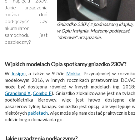
o napięciu 230V.
Jakie urządzenia
można doń
podłączyć? Czy
Gniazdko 230V, z podnoszoną klapką,
akumulator
w Oplu Insignia. Możemy podłączać
samochodu jest
"domowe" urządzanie.
bezpieczny?
W jakich modelach Opla spotkamy gniazdko 230V?
W
Insigni
, a także w SUVie
Mokka
. Przynajmniej w roczniku
modelowym 2016, w innych rocznikach przetwornica DC/AC
może być dostępna również w innych modelach (np. 2018:
Grandland X
,
Combo E
). Gniazdko zlokalizowane jest na tyłach
podłokietnika kierowcy, więc jest łatwo dostępne dla
pasażerów tylnej kanapy. Gniazdko jest opcją, ale występuje w
niektórych
pakietach
, więc może się nam dostać praktycznie bez
oddzielnego domawiania go.
Jakie urządzenia podłączymy?