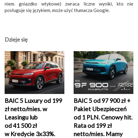
niem. gniazdko wtykowe) zwraca liczne wyniki, kto nie
posługuje się językiem, może użyć tłumacza Google.
Dzieje się
BAIC 5 Luxury od 199
BAIC 5 od 97 900 zł +
zł netto/mies. w
Pakiet Ubezpieczeń
Leasingu lub
od 1 PLN. Cenowy hit.
od 41 500 zł
Rata od 199 zł
w Kredycie 3x33%.
netto/mies. Mamy