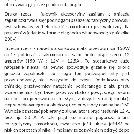
obiecywanego przez producenta prądu.
Druga rzecz - falownik akcesoryjny zasilany z gniazda
zapalniczki "wala się" pod nogami pasażera; fabryczny oplowski
jest schowany w "bebechach" samochodu i jest widoczny dla
pasażerów jedynie w formie elegancko wbudowanego gniazdka
230V.
Trzecia rzecz - nawet stosunkowo mała przetwornica 150W
może pobierać z akumulatora samochodu prąd rzędu 12
amperów (150 W : 12V = 12,5A). To stosunkowo duże
natężenie niemal na pewno spowoduje grzanie się okolic
gniazda zapalniczki, do czego ten podzespół niby jest
przystosowany, ale... wszystko do czasu. Dodatkowo przy
chińskiej przetwornicy natężenie pobieranego z aku prądu
wcale nie musi być takie, jakby wynikało z powyższego wzoru
na moc, bo przetwornice te słyną z dużych strat (produkcji
ciepła oddawanego na obudowę), co przy mocy nominalnej 150
W, może oznaczać pobierany z akumulatora prąd rzędu nie 12 A,
lecz np. 20 A. A taki prąd już mocno pogarsza bilans
energetyczny samochodu, zwłaszcza jeśli lubimy jeździć na
niskich obrotach silnika - i możemy ze zdziwieniem odkryć, że po