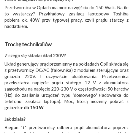
Przetwornica w Oplach ma moc na wyjściu do 150 Watt. Na ile
to wystarczy? Przykładowy zasilacz laptopowy Toshiba
pobiera ok. 40W przy typowej pracy, czyli prądu starczy z
naddatkiem.
Trochę technikaliów
Z czego się składa układ 230V?
Układ generujący prąd przemienny na pokładach Opli składa się
z przetwornicy DC/AC (falownika) z modułem sterującym oraz
gniazda 220V. I oczywiście okablowania. Przetwornica
przekształca napięcie prądu stałego 12 V z akumulatora
samochodu na napięcie 220-230 V o częstotliwości 50 herców
(Hz) do zasilania urządzeń typu "domowego" (ładowarka do
telefonu, zasilacz laptopa). Moc, którą możemy pobrać z
gniazdka:
do 150 W
.
Jak działa?
Biegun "+" przetwornicy odbiera prąd akumulatora poprzez