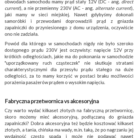
obwodach samochodu mamy prąd stały 12V (DC - ang.
direct
current
), a nie przemienny 230V (AC - ang.
alternate current
),
jaki mamy w sieci miejskiej. Nawet gdybyśmy dokonali
samoróbki i przewodami doprowadzili prąd z gniazda
zapalniczki do przyniesionego z domu urządzenia, oczywiście
ono nie zadziała.
Powód dla którego w samochodach nigdy nie było szeroko
dostępnego prądu 230V jest oczywisty: napięcie 12V przy
krótkich odległościach, jakie ma do pokonania w samochodzie
"uporządkowany ruch cząsteczek" nie skutkuje stratami
charakterystycznymi dla przesyłu prądu stałego na duże
odległości, za to mamy korzyść w postaci braku możliwości
porażenia pasażerów prądem o wysokim napięciu.
Fabryczna przetwornica vs akcesoryjna
Czy warto wydać kilkaset złotych na fabryczną przetwornicę,
skoro możemy mieć akcesoryjną, podłączaną do gniazda
zapalniczki? Dobra akcesoryjna też będzie kosztować kilkaset
złotych, a tania, chińska ma wady, m.in. taką, że po nagrzaniu jej
wydajność często spada i może nie podawać nawet