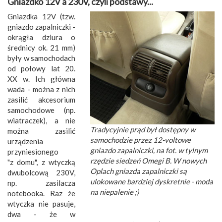
Gniazdko 12V a 230V, czyli podstawy...
Gniazdka 12V (tzw.
gniazdo zapalniczki -
okrągła dziura o
średnicy ok. 21 mm)
były w samochodach
od połowy lat 20.
XX w. Ich główna
wada - można z nich
zasilić akcesorium
samochodowe (np.
wiatraczek), a nie
Tradycyjnie prąd był dostępny w
można zasilić
samochodzie przez 12-voltowe
urządzenia
gniazdo zapalniczki, na fot. w tylnym
przyniesionego
rzędzie siedzeń Omegi B. W nowych
"z domu", z wtyczką
Oplach gniazda zapalniczki są
dwubolcową 230V,
ulokowane bardziej dyskretnie - moda
np. zasilacza
na niepalenie ;)
notebooka. Raz że
wtyczka nie pasuje,
dwa - że w