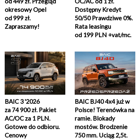
od 449 zł
. Przegląd
OC/AC od 1 zł.
okresowy Opel
Dostępny Kredyt
od 999 zł.
50/50 Prawdziwe 0%.
Zapraszamy!
Rata leasingu
od 199 PLN +vat/mc.
BAIC 3 '2026
BAIC BJ40 4x4 już w
za 74 900 zł. Pakiet
Polsce! Terenówka na
AC/OC za 1 PLN.
ramie. Blokady
Gotowe do odbioru.
mostów. Brodzenie
Cenowy
750 mm. Uciąg 2,5t.