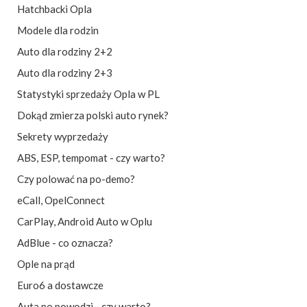
Hatchbacki Opla
Modele dla rodzin
Auto dla rodziny 2+2
Auto dla rodziny 2+3
Statystyki sprzedaży Opla w PL
Dokąd zmierza polski auto rynek?
Sekrety wyprzedaży
ABS, ESP, tempomat - czy warto?
Czy polować na po-demo?
eCall
,
OpelConnect
CarPlay, Android Auto w Oplu
AdBlue - co oznacza?
Ople na prąd
Euro6 a dostawcze
Auta po powodzi - czy warto?