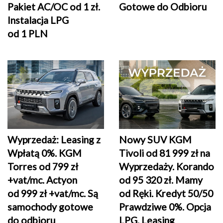
Pakiet AC/OC od 1 zł.
Gotowe do Odbioru
Instalacja LPG
od 1 PLN
Wyprzedaż: Leasing z
Nowy SUV KGM
Wpłatą 0%. KGM
Tivoli od 81 999 zł na
Torres od 799 zł
Wyprzedaży. Korando
+vat/mc. Actyon
od 95 320 zł. Mamy
od 999 zł +vat/mc. Są
od Ręki. Kredyt 50/50
samochody gotowe
Prawdziwe 0%. Opcja
do odbioru
LPG. Leasing