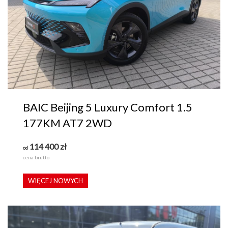
BAIC Beijing 5 Luxury Comfort 1.5
177KM AT7 2WD
114 400
zł
od
cena brutto
WIĘCEJ NOWYCH