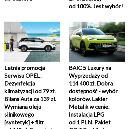
od 100%. Jest wybór!
Letnia promocja
BAIC 5 Luxury na
Serwisu OPEL.
Wyprzedaży od
Dezynfekcja
114 400 zł. Dobra
klimatyzacji od 79 zł.
dostępność - wybór
Bilans Auta za 139 zł.
kolorów. Lakier
Wymiana oleju
Metalik w cenie.
silnikowego
Instalacja LPG
[syntetyk] + filtr
od 1 PLN. Pakiet