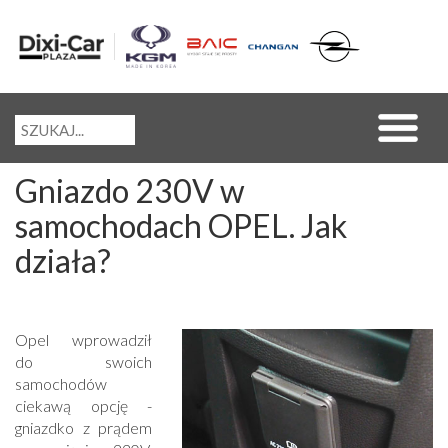
Gniazdo 230V w
samochodach OPEL. Jak
działa?
Opel wprowadził
do swoich
samochodów
ciekawą opcję -
gniazdko z prądem