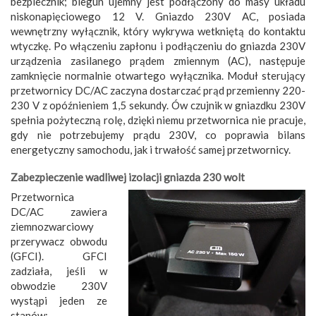
bezpiecznik; biegun ujemny jest podłączony do masy układu
niskonapięciowego 12 V. Gniazdo 230V AC, posiada
wewnętrzny wyłącznik, który wykrywa wetkniętą do kontaktu
wtyczkę. Po włączeniu zapłonu i podłączeniu do gniazda 230V
urządzenia zasilanego prądem zmiennym (AC), następuje
zamknięcie normalnie otwartego wyłącznika. Moduł sterujący
przetwornicy DC/AC zaczyna dostarczać prąd przemienny 220-
230 V z opóźnieniem 1,5 sekundy. Ów czujnik w gniazdku 230V
spełnia pożyteczną rolę, dzięki niemu przetwornica nie pracuje,
gdy nie potrzebujemy prądu 230V, co poprawia bilans
energetyczny samochodu, jak i trwałość samej przetwornicy.
Zabezpieczenie wadliwej izolacji gniazda 230 wolt
Przetwornica
DC/AC zawiera
ziemnozwarciowy
przerywacz obwodu
(GFCI). GFCI
zadziała, jeśli w
obwodzie 230V
wystąpi jeden ze
stanów: