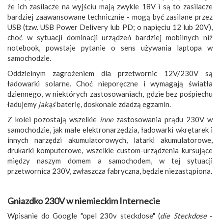
że ich zasilacze na wyjściu mają zwykle 18V i są to zasilacze
bardziej zaawansowane technicznie - mogą być zasilane przez
USB (tzw. USB Power Delivery lub PD; o napięciu 12 lub 20V),
choć w sytuacji dominacji urządzeń bardziej mobilnych niż
notebook, powstaje pytanie o sens używania laptopa w
samochodzie.
Oddzielnym zagrożeniem dla przetwornic 12V/230V są
ładowarki solarne. Choć nieporęczne i wymagają światła
dziennego, w niektórych zastosowaniach, gdzie bez pośpiechu
ładujemy
jakąś
baterię, doskonale zdadzą egzamin.
Z kolei pozostają wszelkie
inne
zastosowania prądu 230V w
samochodzie, jak małe elektronarzędzia, ładowarki wkrętarek i
innych narzędzi akumulatorowych, latarki akumulatorowe,
drukarki komputerowe, wszelkie custom-urządzenia kursujące
między naszym domem a samochodem, w tej sytuacji
przetwornica 230V, zwłaszcza fabryczna, będzie niezastąpiona.
Gniazdko 230V w niemieckim Internecie
Wpisanie do Google "opel 230v steckdose" (
die Steckdose
-