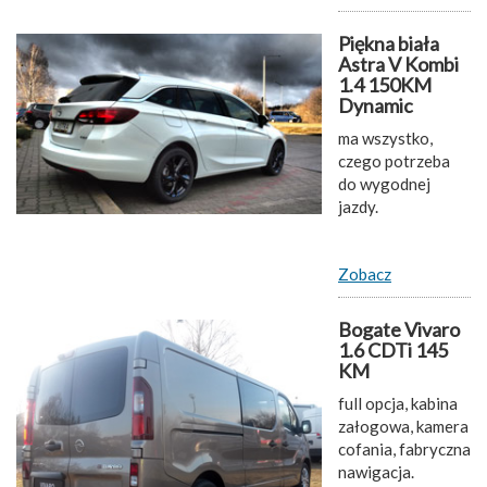
Piękna biała
Astra V Kombi
1.4 150KM
Dynamic
ma wszystko,
czego potrzeba
do wygodnej
jazdy.
Zobacz
Bogate Vivaro
1.6 CDTi 145
KM
full opcja, kabina
załogowa, kamera
cofania, fabryczna
nawigacja.