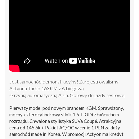
Jest samochód demonstracyjny! Zarejestrowaliśmy
Actyona Turbo 163KM z 6‑biegową
skrzynią automatyczną Aisin. Gotowy do jazdy testowej.
Pierwszy model pod nowym brandem KGM. Sprawdzony,
mocny, czterocylindrowy silnik 1.5 T‑GDi z łańcuchem
rozrządu. Chwalona stylistyka SUVa Coupé. Atrakcyjna
cena od 145,6k + Pakiet AC/OC w cenie 1 PLN za duży
samochód made in Korea. W promocji Actyon ma Kredyt