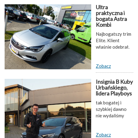
Ultra
praktyczna i
bogata Astra
Kombi
Najbogatszy trim
Elite. Klient
właśnie odebrał.
Zobacz
Insignia B Kuby
Urbańskiego,
lidera Playboys
tak bogatej i
szybkiej dawno
nie wydaliśmy
Zobacz