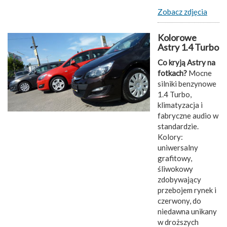
Zobacz zdjęcia
Kolorowe
Astry 1.4 Turbo
Co kryją Astry na
fotkach?
Mocne
silniki benzynowe
1.4 Turbo,
klimatyzacja i
fabryczne audio w
standardzie.
Kolory:
uniwersalny
grafitowy,
śliwokowy
zdobywający
przebojem rynek i
czerwony, do
niedawna unikany
w droższych