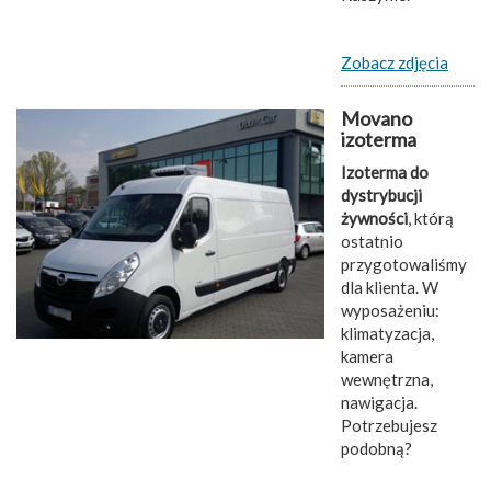
Zobacz zdjęcia
Movano
izoterma
Izoterma do
dystrybucji
żywności
, którą
ostatnio
przygotowaliśmy
dla klienta. W
wyposażeniu:
klimatyzacja,
kamera
wewnętrzna,
nawigacja.
Potrzebujesz
podobną?