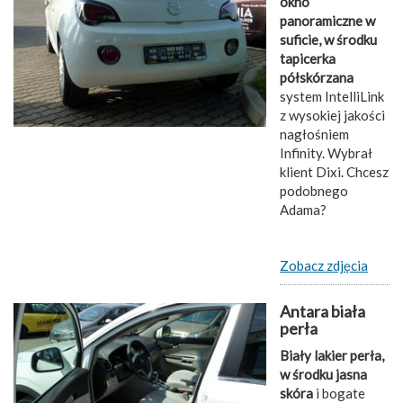
okno
panoramiczne w
suficie, w środku
tapicerka
półskórzana
system IntelliLink
z wysokiej jakości
nagłośniem
Infinity. Wybrał
klient Dixi. Chcesz
podobnego
Adama?
Zobacz zdjęcia
Antara biała
perła
Biały lakier perła,
w środku jasna
skóra
i bogate