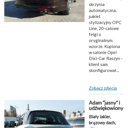
skrzynia
automatyczna,
pakiet
stylizacyjny OPC
Line, 20-calowe
felgi o
oryginalnym
wzorze. Kupiona
w salonie Opel
Dixi-Car Raszyn -
klient sam
skonfigurował...
Zobacz zdjęcia
Adam "jasny" i
udźwiękowiony
Biały lakier,
brązowy dach,