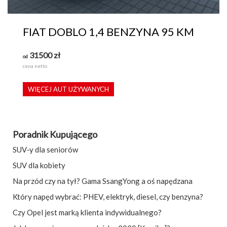
FIAT DOBLO 1,4 BENZYNA 95 KM
31500
zł
od
cena netto
WIĘCEJ AUT UŻYWANYCH
Poradnik Kupującego
SUV‑y dla seniorów
SUV dla kobiety
Na przód czy na tył? Gama SsangYong a oś napędzana
Który napęd wybrać: PHEV, elektryk, diesel, czy benzyna?
Czy Opel jest marką klienta indywidualnego?