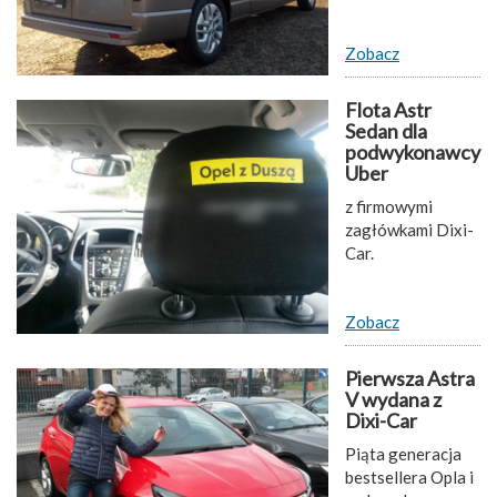
Zobacz
Flota Astr
Sedan dla
podwykonawcy
Uber
z firmowymi
zagłówkami Dixi-
Car.
Zobacz
Pierwsza Astra
V wydana z
Dixi-Car
Piąta generacja
bestsellera Opla i