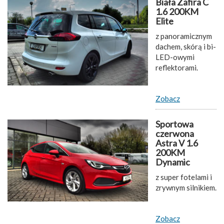
Biała Zafira C
1.6 200KM
Elite
z panoramicznym
dachem, skórą i bi-
LED-owymi
reflektorami.
Zobacz
Sportowa
czerwona
Astra V 1.6
200KM
Dynamic
z super fotelami i
zrywnym silnikiem.
Zobacz