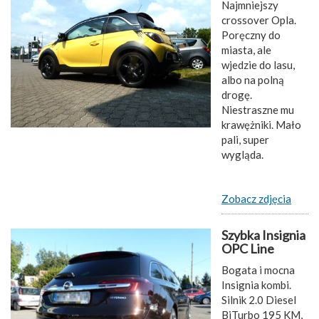
Najmniejszy
crossover Opla.
Poręczny do
miasta, ale
wjedzie do lasu,
albo na polną
drogę.
Niestraszne mu
krawężniki. Mało
pali, super
wygląda.
Zobacz zdjęcia
Szybka Insignia
OPC Line
Bogata i mocna
Insignia kombi.
Silnik 2.0 Diesel
BiTurbo 195 KM,