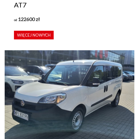
AT7
122600
zł
od
WIĘCEJ NOWYCH