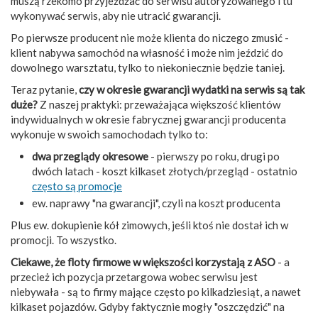
muszą rzekomo przyjeżdżać do serwisu autoryzowanego i tu
wykonywać serwis, aby nie utracić gwarancji.
Po pierwsze producent nie może klienta do niczego zmusić -
klient nabywa samochód na własność i może nim jeździć do
dowolnego warsztatu, tylko to niekoniecznie będzie taniej.
Teraz pytanie,
czy w okresie gwarancji wydatki na serwis są tak
duże?
Z naszej praktyki: przeważająca większość klientów
indywidualnych w okresie fabrycznej gwarancji producenta
wykonuje w swoich samochodach tylko to:
dwa przeglądy okresowe
- pierwszy po roku, drugi po
dwóch latach - koszt kilkaset złotych/przegląd - ostatnio
często są promocje
ew. naprawy "na gwarancji", czyli na koszt producenta
Plus ew. dokupienie kół zimowych, jeśli ktoś nie dostał ich w
promocji. To wszystko.
Ciekawe, że floty firmowe w większości korzystają z ASO
- a
przecież ich pozycja przetargowa wobec serwisu jest
niebywała - są to firmy mające często po kilkadziesiąt, a nawet
kilkaset pojazdów. Gdyby faktycznie mogły "oszczędzić" na