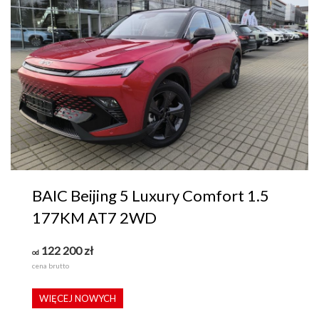
BAIC Beijing 5 Luxury Comfort 1.5
177KM AT7 2WD
122 200
zł
od
cena brutto
WIĘCEJ NOWYCH