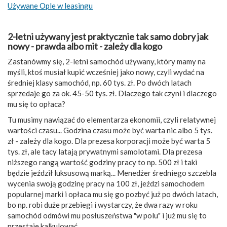
Używane Ople w leasingu
2-letni używany jest praktycznie tak samo dobry jak
nowy - prawda albo mit - zależy dla kogo
Zastanówmy się, 2-letni samochód używany, który mamy na
myśli, ktoś musiał kupić wcześniej jako nowy, czyli wydać na
średniej klasy samochód, np. 60 tys. zł. Po dwóch latach
sprzedaje go za ok. 45-50 tys. zł. Dlaczego tak czyni i dlaczego
mu się to opłaca?
Tu musimy nawiązać do elementarza ekonomii, czyli relatywnej
wartości czasu... Godzina czasu może być warta nic albo 5 tys.
zł - zależy dla kogo. Dla prezesa korporacji może być warta 5
tys. zł, ale tacy latają prywatnymi samolotami. Dla prezesa
niższego rangą wartość godziny pracy to np. 500 zł i taki
będzie jeździł luksusową marką... Menedżer średniego szczebla
wycenia swoją godzinę pracy na 100 zł, jeździ samochodem
popularnej marki i opłaca mu się go pozbyć już po dwóch latach,
bo np. robi duże przebiegi i wystarczy, że dwa razy w roku
samochód odmówi mu posłuszeństwa "w polu" i już mu się to
przestaje kalkulować.