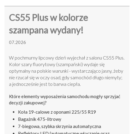
CS55 Plus w kolorze
szampana wydany!
07.2026
W pochmurny lipcowy dzień wyjechał z salonu CS55 Plus.
Kolor szary fluorytowy (szampański) wydaje się
optymalny na polskie warunki - wystarczająco jasny, żeby
nie rzucał się w oczy osad, gdy samochód długo niemyty;
a jednocześnie jest to barwa ciepła.
Które elementy wyposażenia samochodu mogły sprzyjać
decyzji zakupowej?
Koła 19-calowe z oponami 225/55 R19
Bagażnik 475-litrowy
7-biegowa, szybka skrzynia automatyczna
Reflektory LED (automatyczne włączanie oraz