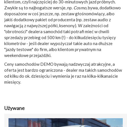
klientom, czyli najczęściej do 30-minutowych jazd próbnych.
Zwykle są to najbogatsze wersje, np.
Cosmo
, bywa, dodatkowo
doposażone w coś jeszcze, np. zestaw głośnomówiący, albo
jakiś dodatkowy pakiet od producenta (np. zestaw audio z
nawigacją z najwyższej półki, ksenony). W zależności od
"obrotności" dealera samochód taki potrafi mieć w chwili
sprzedaży przebieg od 500 km (!) - do kilkudziesięciu tysięcy
kilometrów - jeśli dealer wypożyczał takie auto na dłuższe
"jazdy testowe" do firm, albo klientom prywatnym na
weekendowe przejażdżki.
Ceny samochodów DEMO bywają nadzwyczaj atrakcyjne, a
oferta jest bardzo ograniczona - dealer ma takich samochodów
od kilku do ok. dziesięciu i wymienia je raz na kilka-kilkanaście
miesięcy.
Używane