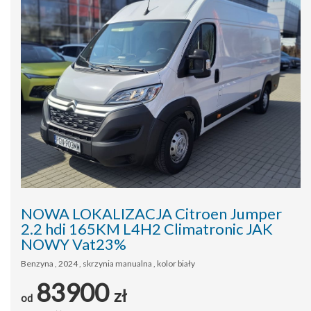
NOWA LOKALIZACJA Citroen Jumper
2.2 hdi 165KM L4H2 Climatronic JAK
NOWY Vat23%
Benzyna , 2024 , skrzynia manualna , kolor biały
83900
zł
od