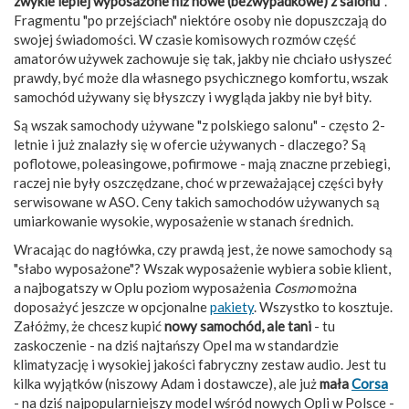
zwykle lepiej wyposażone niż nowe (bezwypadkowe) z salonu"
.
Fragmentu "po przejściach" niektóre osoby nie dopuszczają do
swojej świadomości. W czasie komisowych rozmów część
amatorów używek zachowuje się tak, jakby nie chciało usłyszeć
prawdy, być może dla własnego psychicznego komfortu, wszak
samochód używany się błyszczy i wygląda jakby nie był bity.
Są wszak samochody używane "z polskiego salonu" - często 2-
letnie i już znalazły się w ofercie używanych - dlaczego? Są
poflotowe, poleasingowe, pofirmowe - mają znaczne przebiegi,
raczej nie były oszczędzane, choć w przeważającej części były
serwisowane w ASO. Ceny takich samochodów używanych są
umiarkowanie wysokie, wyposażenie w stanach średnich.
Wracając do nagłówka, czy prawdą jest, że nowe samochody są
"słabo wyposażone"? Wszak wyposażenie wybiera sobie klient,
a najbogatszy w Oplu poziom wyposażenia
Cosmo
można
doposażyć jeszcze w opcjonalne
pakiety
. Wszystko to kosztuje.
Załóżmy, że chcesz kupić
nowy samochód, ale tani
- tu
zaskoczenie - na dziś najtańszy Opel ma w standardzie
klimatyzację i wysokiej jakości fabryczny zestaw audio. Jest tu
kilka wyjątków (niszowy Adam i dostawcze), ale już
mała
Corsa
- na dziś najpopularniejszy model wśród nowych Opli w Polsce -