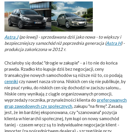
Astra J
(po lewej) - sprzedawana dziś jako nowa - to większy i
bezpieczniejszy samochód niż poprzednia generacja (
Astra H
) -
produkcja zakończona w 2012 r.
Chciałoby się dodać "drogie w zakupie" - a i to nie do końca
prawda. Rzadko kto kupuje dziś bez negocjacji, ceny
transakcyjne nowych samochodów są niższe niż to, co podają
cenniki
czy nawet nasza strona. Niskich cen się nie publikuje, by
nie psuć rynku, do niskich cen się dochodzi w zaciszu salonu...
Niskie ceny wynikają z ciągle organizowanych promocji,
wyprzedaży rocznika, przynależności klienta do
preferowanych
grup zawodowych czy społecznych
, zakupu "na firmę". Zasadą
jest, że im bardziej eksponowana, czy "szanowana" pozycja
klienta w hierarchii społecznej, tym kupi on nowy samochód
taniej - czasem wręcz są to indywidualne negocjacje klient -
importer (za pośrednictwem dealera) - szczególnie przy