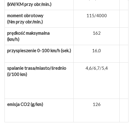
(kW/KM przy obr/min.)
moment obrotowy
115/4000
(Nm przy obr/min.)
prędkość maksymalna
162
(km/h)
przyspieszenie 0-100 km/h (sek.)
16,0
spalanie trasa/miasto/średnio
4,6/6,7/5,4
4
(l/100 km)
emisja CO2 (g/km)
126