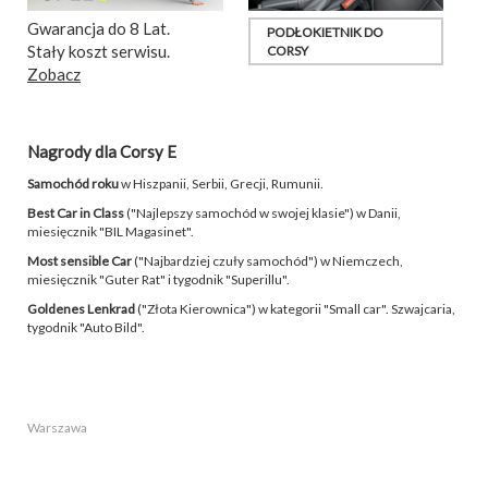
Gwarancja do 8 Lat.
PODŁOKIETNIK DO
Stały koszt serwisu.
CORSY
Zobacz
Nagrody dla Corsy E
Samochód roku
w Hiszpanii, Serbii, Grecji, Rumunii.
Best Car in Class
("Najlepszy samochód w swojej klasie") w Danii,
miesięcznik "BIL Magasinet".
Most sensible Car
("Najbardziej czuły samochód") w Niemczech,
miesięcznik "Guter Rat" i tygodnik "Superillu".
Goldenes Lenkrad
("Złota Kierownica") w kategorii "Small car". Szwajcaria,
tygodnik "Auto Bild".
Warszawa