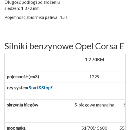
Długość podłogi po złożeniu
siedzeń: 1 372 mm
Pojemność zbiornika paliwa: 45 l
Silniki benzynowe Opel Corsa E
1.2 70KM
pojemność (cm3)
1229
czy system
Start&Stop
?
skrzynia biegów
5-biegowa manualna
5-b
moc maks.
51(70)/ 5600
55(7