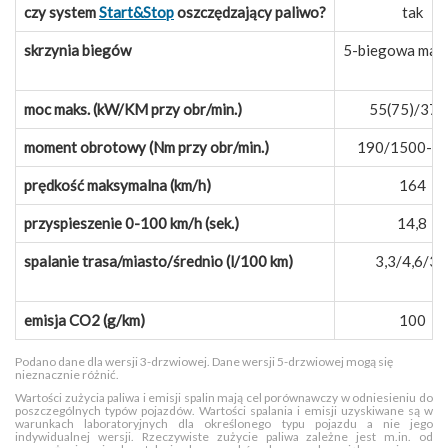
czy system
Start&Stop
oszczędzający paliwo?
tak
skrzynia biegów
5-biegowa man
moc maks. (kW/KM przy obr/min.)
55(75)/375
moment obrotowy (Nm przy obr/min.)
190/1500-2
prędkość maksymalna (km/h)
164
przyspieszenie 0-100 km/h (sek.)
14,8
spalanie trasa/miasto/średnio (l/100 km)
3,3/4,6/3,
emisja CO2 (g/km)
100
Podano dane dla wersji 3-drzwiowej. Dane wersji 5-drzwiowej mogą się
nieznacznie różnić.
Wartości zużycia paliwa i emisji spalin mają cel porównawczy w odniesieniu do
poszczególnych typów pojazdów. Wartości spalania i emisji uzyskiwane są w
warunkach laboratoryjnych dla określonego typu pojazdu a nie jego
indywidualnej wersji. Rzeczywiste zużycie paliwa zależne jest m.in. od