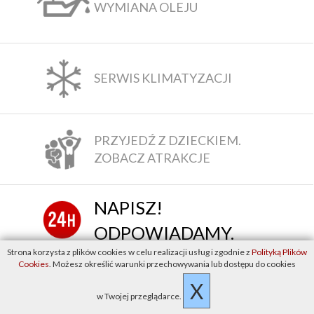
WYMIANA OLEJU
SERWIS KLIMATYZACJI
PRZYJEDŹ Z DZIECKIEM.
ZOBACZ ATRAKCJE
NAPISZ!
ODPOWIADAMY.
Strona korzysta z plików cookies w celu realizacji usług i zgodnie z
Polityką Plików
Cookies
. Możesz określić warunki przechowywania lub dostępu do cookies
WARSZAWA
X
22 716-30-20
w Twojej przeglądarce.