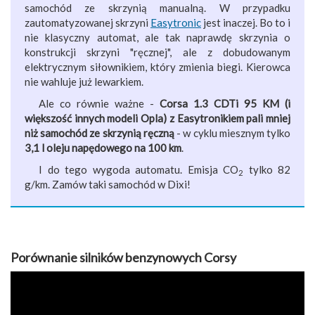
samochód ze skrzynią manualną. W przypadku
zautomatyzowanej skrzyni
Easytronic
jest inaczej. Bo to i
nie klasyczny automat, ale tak naprawdę skrzynia o
konstrukcji skrzyni "ręcznej", ale z dobudowanym
elektrycznym siłownikiem, który zmienia biegi. Kierowca
nie wahluje już lewarkiem.
Ale co równie ważne -
Corsa 1.3 CDTi 95 KM (i
większość innych modeli Opla) z Easytronikiem pali mniej
niż samochód ze skrzynią ręczną
- w cyklu miesznym tylko
3,1 l oleju napędowego na 100 km
.
I do tego wygoda automatu. Emisja CO
tylko 82
2
g/km. Zamów taki samochód w Dixi!
Porównanie silników benzynowych Corsy