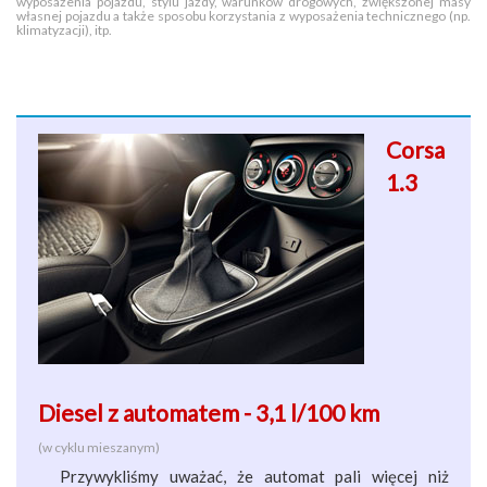
wyposażenia pojazdu, stylu jazdy, warunków drogowych, zwiększonej masy
własnej pojazdu a także sposobu korzystania z wyposażenia technicznego (np.
klimatyzacji), itp.
Corsa
1.3
Diesel z automatem - 3,1 l/100 km
(w cyklu mieszanym)
Przywykliśmy uważać, że automat pali więcej niż