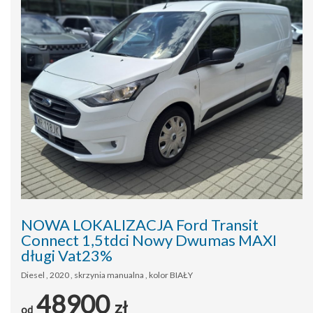
NOWA LOKALIZACJA Ford Transit
Connect 1,5tdci Nowy Dwumas MAXI
długi Vat23%
Diesel , 2020 , skrzynia manualna , kolor BIAŁY
48900
zł
od