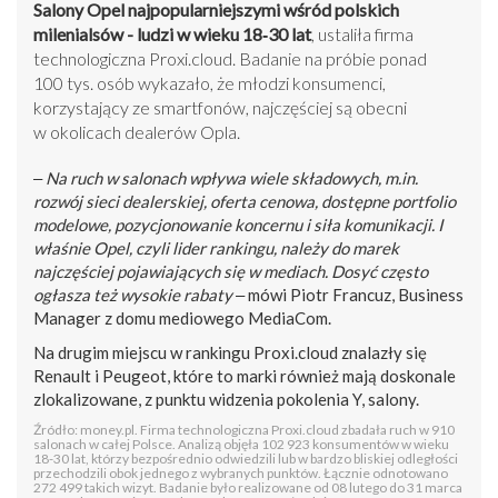
Salony Opel najpopularniejszymi wśród polskich
milenialsów - ludzi w wieku 18‑30 lat
, ustaliła firma
technologiczna Proxi.cloud. Badanie na próbie ponad
100 tys. osób wykazało, że młodzi konsumenci,
korzystający ze smartfonów, najczęściej są obecni
w okolicach dealerów Opla.
‒ Na ruch w salonach wpływa wiele składowych, m.in.
rozwój sieci dealerskiej, oferta cenowa, dostępne portfolio
modelowe, pozycjonowanie koncernu i siła komunikacji. I
właśnie Opel, czyli lider rankingu, należy do marek
najczęściej pojawiających się w mediach. Dosyć często
ogłasza też wysokie rabaty
‒ mówi Piotr Francuz, Business
Manager z domu mediowego MediaCom.
Na drugim miejscu w rankingu Proxi.cloud znalazły się
Renault i Peugeot, które to marki również mają doskonale
zlokalizowane, z punktu widzenia pokolenia Y, salony.
Źródło: money.pl. Firma technologiczna Proxi.cloud zbadała ruch w 910
salonach w całej Polsce. Analizą objęła 102 923 konsumentów w wieku
18-30 lat, którzy bezpośrednio odwiedzili lub w bardzo bliskiej odległości
przechodzili obok jednego z wybranych punktów. Łącznie odnotowano
272 499 takich wizyt. Badanie było realizowane od 08 lutego do 31 marca