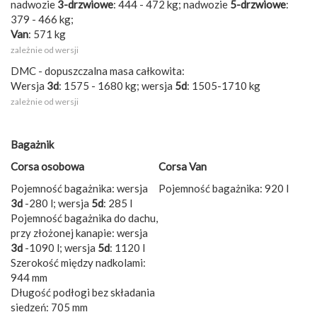
nadwozie
3-drzwiowe
: 444 - 472 kg; nadwozie
5-drzwiowe
:
379 - 466 kg;
Van
: 571 kg
zależnie od wersji
DMC - dopuszczalna masa całkowita:
Wersja
3d
: 1575 - 1680 kg; wersja
5d
: 1505-1710 kg
zależnie od wersji
Bagażnik
Corsa osobowa
Corsa Van
Pojemność bagażnika: wersja
Pojemność bagażnika: 920 l
3d
-280 l; wersja
5d
: 285 l
Pojemność bagażnika do dachu,
przy złożonej kanapie: wersja
3d
-1090 l; wersja
5d
: 1120 l
Szerokość między nadkolami:
944 mm
Długość podłogi bez składania
siedzeń: 705 mm