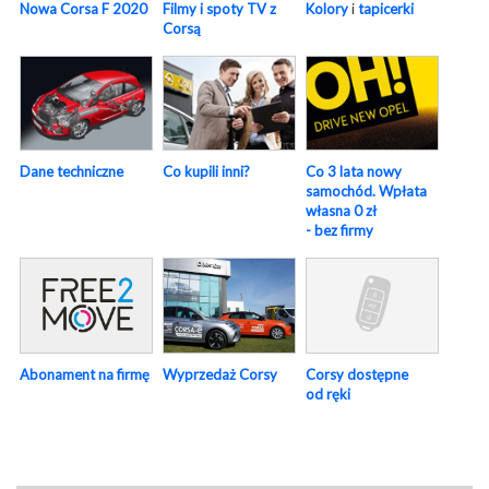
Nowa Corsa F 2020
Filmy i spoty TV z
Kolory
i
tapicerki
Corsą
Dane techniczne
Co kupili inni?
Co 3 lata nowy
samochód. Wpłata
własna 0 zł
- bez firmy
Abonament na firmę
Wyprzedaż Corsy
Corsy dostępne
od ręki