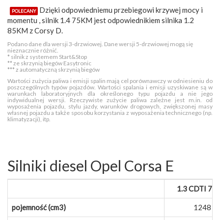
Dzięki odpowiedniemu przebiegowi krzywej mocy i
POLECANY
momentu , silnik 1.4 75KM jest odpowiednikiem silnika 1.2
85KM z Corsy D.
Podano dane dla wersji 3-drzwiowej. Dane wersji 5-drzwiowej mogą się
nieznacznie różnić.
* silnik z systemem Start&Stop
** ze skrzynią biegów Easytronic
*** z automatyczną skrzynią biegów
Wartości zużycia paliwa i emisji spalin mają cel porównawczy w odniesieniu do
poszczególnych typów pojazdów. Wartości spalania i emisji uzyskiwane są w
warunkach laboratoryjnych dla określonego typu pojazdu a nie jego
indywidualnej wersji. Rzeczywiste zużycie paliwa zależne jest m.in. od
wyposażenia pojazdu, stylu jazdy, warunków drogowych, zwiększonej masy
własnej pojazdu a także sposobu korzystania z wyposażenia technicznego (np.
klimatyzacji), itp.
Silniki diesel Opel Corsa E
1.3 CDTI 7
pojemność (cm3)
1248