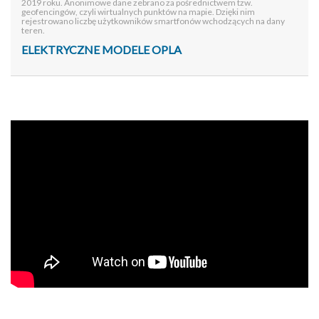
2019 roku. Anonimowe dane zebrano za pośrednictwem tzw.
geofencingów, czyli wirtualnych punktów na mapie. Dzięki nim
rejestrowano liczbę użytkowników smartfonów wchodzących na dany
teren.
ELEKTRYCZNE MODELE OPLA