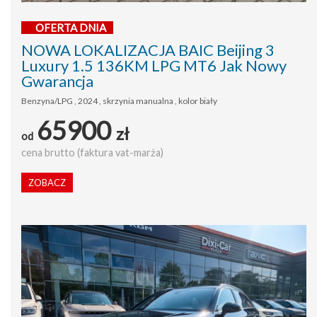
OFERTA DNIA
NOWA LOKALIZACJA BAIC Beijing 3
Luxury 1.5 136KM LPG MT6 Jak Nowy
Gwarancja
Benzyna/LPG , 2024 , skrzynia manualna , kolor biały
65900
zł
od
cena brutto (faktura vat-marża)
ZOBACZ