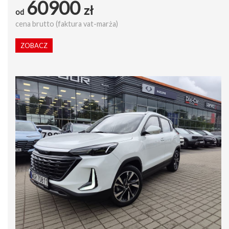
60900
zł
od
cena brutto (faktura vat-marża)
ZOBACZ