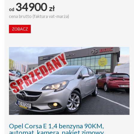
34900
zł
od
cena brutto (faktura vat-marża)
ZOBACZ
Opel Corsa E 1,4 benzyna 90KM,
automat, kamera, pakiet zimowy