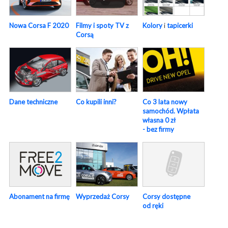
Nowa Corsa F 2020
Filmy i spoty TV z
Kolory
i
tapicerki
Corsą
Dane techniczne
Co kupili inni?
Co 3 lata nowy
samochód. Wpłata
własna 0 zł
- bez firmy
Abonament na firmę
Wyprzedaż Corsy
Corsy dostępne
od ręki