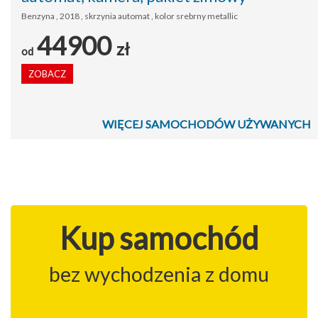
Benzyna , 2018 , skrzynia automat , kolor srebrny metallic
44900
zł
od
ZOBACZ
WIĘCEJ SAMOCHODÓW UŻYWANYCH
Kup samochód
bez wychodzenia z domu