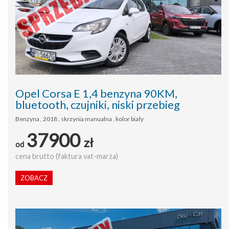
Opel Corsa E 1,4 benzyna 90KM,
bluetooth, czujniki, niski przebieg
Benzyna , 2018 , skrzynia manualna , kolor biały
37900
zł
od
cena brutto (faktura vat-marża)
ZOBACZ