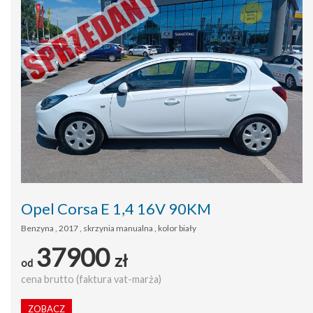
Opel Corsa E 1,4 16V 90KM
Benzyna , 2017 , skrzynia manualna , kolor biały
37900
zł
od
cena brutto (faktura vat-marża)
ZOBACZ