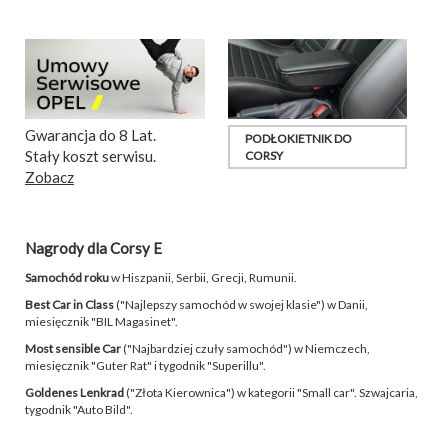
Gwarancja do 8 Lat.
PODŁOKIETNIK DO
Stały koszt serwisu.
CORSY
Zobacz
Nagrody dla Corsy E
Samochód roku
w Hiszpanii, Serbii, Grecji, Rumunii.
Best Car in Class
("Najlepszy samochód w swojej klasie") w Danii,
miesięcznik "BIL Magasinet".
Most sensible Car
("Najbardziej czuły samochód") w Niemczech,
miesięcznik "Guter Rat" i tygodnik "Superillu".
Goldenes Lenkrad
("Złota Kierownica") w kategorii "Small car". Szwajcaria,
tygodnik "Auto Bild".