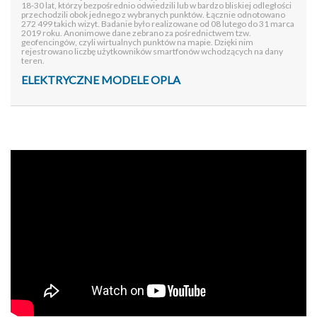
18-30 lat, którzy bezpośrednio odwiedzili lub w bardzo bliskiej odległości
przechodzili obok jednego z wybranych punktów. Łącznie odnotowano
272 499 takich wizyt. Badanie było realizowane od 08 lutego do 31 marca
2019 roku. Anonimowe dane zebrano za pośrednictwem tzw.
geofencingów, czyli wirtualnych punktów na mapie. Dzięki nim
rejestrowano liczbę użytkowników smartfonów wchodzących na dany
teren.
ELEKTRYCZNE MODELE OPLA