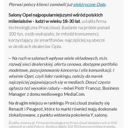
Pierwsi polscy klienci zamówili już
elektryczne Ople
.
Salony Opel najpopularniejszymi wśród polskich
milenialsów - ludzi w wieku 18‑30 lat
, ustaliła firma
technologiczna Proxi.cloud. Badanie na próbie ponad
100 tys. osób wykazało, że młodzi konsumenci,
korzystający ze smartfonów, najczęściej są obecni
w okolicach dealerów Opla.
‒ Na ruch w salonach wpływa wiele składowych, m.in.
rozwój sieci dealerskiej, oferta cenowa, dostępne portfolio
modelowe, pozycjonowanie koncernu i siła komunikacji. I
właśnie Opel, czyli lider rankingu, należy do marek
najczęściej pojawiających się w mediach. Dosyć często
ogłasza też wysokie rabaty
‒ mówi Piotr Francuz, Business
Manager z domu mediowego MediaCom.
Na drugim miejscu w rankingu Proxi.cloud znalazły się
Renault i Peugeot, które to marki również mają doskonale
zlokalizowane, z punktu widzenia pokolenia Y, salony.
Źródło: money.pl. Firma technologiczna Proxi.cloud zbadała ruch w 910
salonach w całej Polsce. Analizą objęła 102 923 konsumentów w wieku