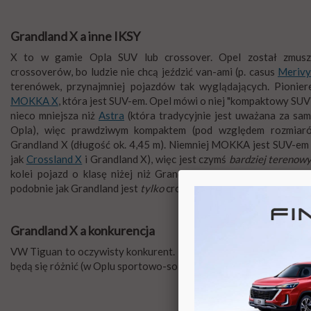
Grandland X a inne IKSY
X to w gamie Opla SUV lub crossover. Opel został zmusz
crossoverów, bo ludzie nie chcą jeździć van-ami (p. casus
Merivy
terenówek, przynajmniej pojazdów tak wyglądających. Pionie
MOKKA X
, która jest SUV-em. Opel mówi o niej "kompaktowy SUV
nieco mniejsza niż
Astra
(która tradycyjnie jest uważana za s
Opla), więc prawdziwym kompaktem (pod względem rozmiaró
Grandland X (długość ok. 4,45 m). Niemniej MOKKA jest SUV-em 
jak
Crossland X
i Grandland X), więc jest czymś
bardziej terenow
kolei pojazd o klasę niżej niż Grandland X, czyli klasa Mokki, 
podobnie jak Grandland jest
tylko
crossoverem...
Grandland X a konkurencja
VW Tiguan to oczywisty konkurent. Peugeot 3008 w pewnym sens
będą się różnić (w Oplu sportowo-solidnie; w Peugeocie plusze i de