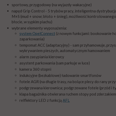
sportowy, przygodowy (na wyjazdy wakacyjne)
napęd Grip Control - 5 trybów pracy, inteligentna dystrybuc
M+S (mud + snow; błoto + śnieg), możliwość kontrolowanego 
błocie, w sypkim piachu)
wybrane elementy wyposażenia:
system OpelConnect
(z nowym funkcjami: bookowanie ho
zaparkowania)
tempomat ACC (adaptacyjny) - sam przyhamowuje, przyspi
wykrywaniem pieszych, automatycznym hamowaniem
alarm zasypiania kierowcy
asystent parkowania (sam parkuje w luce)
kamera 360 stopni
indukcyjne (bezkablowe) ładowanie smartfonów
fotele AGR (na długie trasy, na bolące plecy do rany przy
podgrzewana kierownica; podgrzewane fotele (przód i ty
klapa bagażnika otwierana ruchem stopy pod zderzakiem
relflektory LED z funkcją
AFL