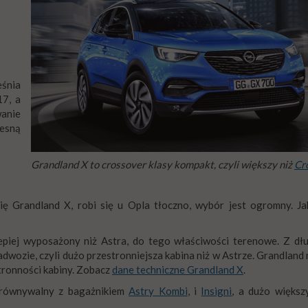
eśnia
17, a
anie
zesną
Grandland X to crossover klasy kompakt, czyli większy niż
Cr
ię Grandland X, robi się u Opla tłoczno, wybór jest ogromny. J
lepiej wyposażony niż Astra, do tego właściwości terenowe. Z dł
dwozie, czyli dużo przestronniejsza kabina niż w Astrze. Grandland
tronności kabiny. Zobacz
dane techniczne Grandland X
.
orównywalny z bagażnikiem
Astry Kombi
, i
Insigni
, a dużo większ