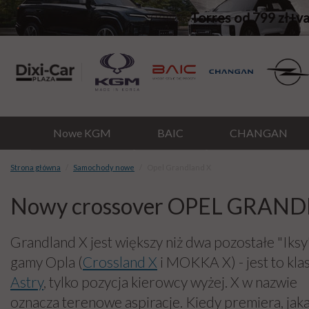
Torres od 799 zł+v
Nowe KGM
BAIC
CHANGAN
Strona główna
Samochody nowe
Opel Grandland X
Nowy crossover OPEL GRAN
Grandland X jest większy niż dwa pozostałe "Iksy
gamy Opla (
Crossland X
i MOKKA X) - jest to kla
Astry
, tylko pozycja kierowcy wyżej. X w nazwie
oznacza terenowe aspiracje. Kiedy premiera, jak