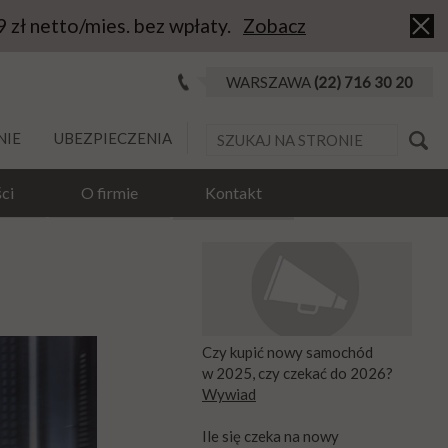
9 zł netto/mies. bez wpłaty.
Zobacz
WARSZAWA
(22) 716 30 20
NIE
UBEZPIECZENIA
ci
O firmie
Kontakt
Czy kupić nowy samochód
w 2025, czy czekać do 2026?
Wywiad
Ile się czeka na nowy