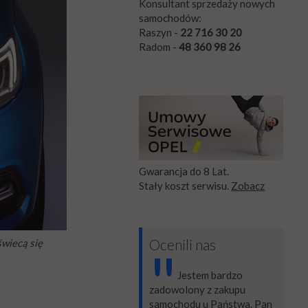
Konsultant sprzedaży nowych
samochodów:
Raszyn -
22 716 30 20
Radom -
48 360 98 26
Gwarancja do 8 Lat.
Stały koszt serwisu.
Zobacz
Ocenili nas
świecą się
"
Jestem bardzo
zadowolony z zakupu
samochodu u Państwa. Pan