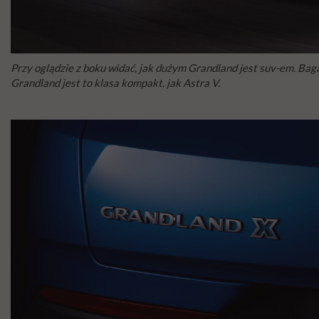
Przy oglądzie z boku widać, jak dużym Grandland jest suv-em. Baga
Grandland jest to klasa kompakt, jak Astra V.