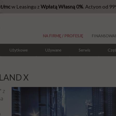
at/mc
w Leasingu z
Wpłatą Własną 0%
. Actyon od 99
NA FIRMĘ / PROFESJĘ
FINANSOWA
Użytkowe
Używane
Serwis
Częś
DLAND X
" z
sa
a