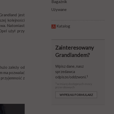
Bagażnik
Używane
randland jest
szej kolejności
żowa. Natomiast
Katalog
Opel użył przy
Zainteresowany
Grandlandem?
Wpisz dane
, nasz
Dużo zależy od
sprzedawca
tem ma pozwalać
1
odpisze/oddzwoni.
 przyjemność z
1
w miarę dostępnych mocy
przerobowych
WYPEŁNIJ FORMULARZ