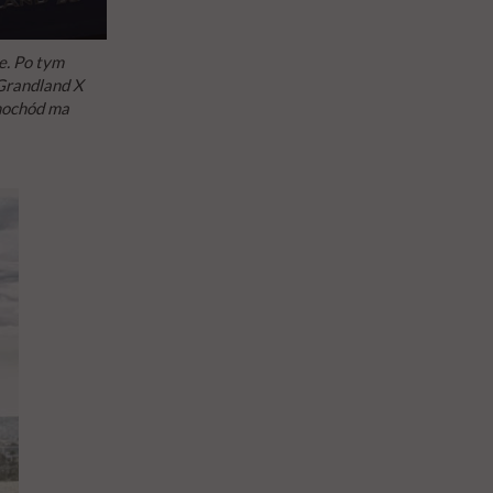
e. Po tym
 Grandland X
mochód ma