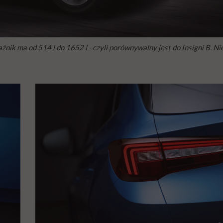
żnik ma od 514 l do 1652 l - czyli porównywalny jest do Insigni B. Ni