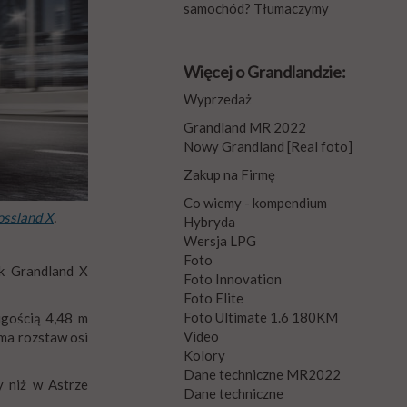
samochód?
Tłumaczymy
Więcej o Grandlandzie:
Wyprzedaż
Grandland MR 2022
Nowy Grandland [Real foto]
Zakup na Firmę
Co wiemy - kompendium
ossland X
.
Hybryda
Wersja LPG
Foto
ak Grandland X
Foto Innovation
Foto Elite
Foto Ultimate 1.6 180KM
ugością 4,48 m
Video
 ma rozstaw osi
Kolory
Dane techniczne MR2022
y niż w Astrze
Dane techniczne