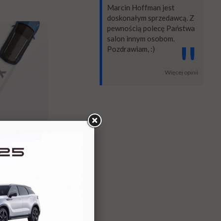
Marcin Hoffman jest
doskonałym sprzedawcą. Z
pewnością polecę Państwa
salon innym osobom.
"
Pozdrawiam, :)
Więcej opinii
,
Crossland X
).