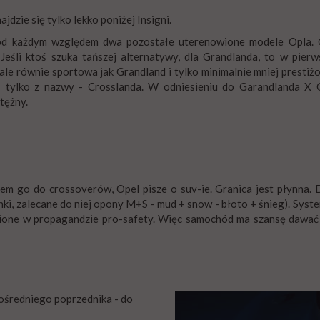
dzie się tylko lekko poniżej Insigni.
d każdym względem dwa pozostałe uterenowione modele Opla. G
 Jeśli ktoś szuka tańszej alternatywy, dla Grandlanda, to w pierw
ale równie sportowa jak Grandland i tylko minimalnie mniej presti
- tylko z nazwy - Crosslanda. W odniesieniu do Garandlanda X 
tężny.
iem go do crossoverów, Opel pisze o suv-ie. Granica jest płynna. 
nki, zalecane do niej opony M+S - mud + snow - błoto + śnieg). Sys
pione w propagandzie pro-safety. Więc samochód ma szansę dawać
ośredniego poprzednika - do