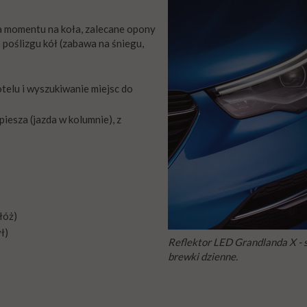
ja momentu na koła, zalecane opony
poślizgu kół (zabawa na śniegu,
telu i wyszukiwanie miejsc do
esza (jazda w kolumnie), z
łóż)
ł)
Reflektor LED Grandlanda X - 
brewki dzienne.