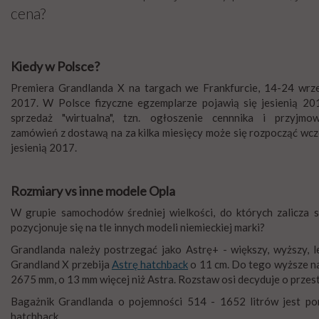
cena?
Kiedy w Polsce?
Premiera Grandlanda X na targach we Frankfurcie, 14-24 wrz
2017. W Polsce fizyczne egzemplarze pojawią się jesienią 20
sprzedaż "wirtualna", tzn. ogłoszenie cennnika i przyjmow
zamówień z dostawą na za kilka miesięcy może się rozpocząć wc
jesienią 2017.
Rozmiary vs inne modele Opla
W grupie samochodów średniej wielkości, do których zalicza s
pozycjonuje się na tle innych modeli niemieckiej marki?
Grandlanda należy postrzegać jako Astrę+ - większy, wyższy, 
Grandland X przebija
Astrę hatchback
o 11 cm. Do tego wyższe na
2675 mm, o 13 mm więcej niż Astra. Rozstaw osi decyduje o przes
Bagażnik Grandlanda o pojemności 514 - 1652 litrów jest p
hatchback.