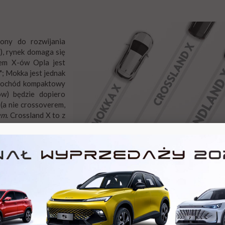
ony do rozwijania
), rynek domaga się
rem X-ów Opla jest
"; Mokka jest jednak
amochód kompaktowy
w) będzie dopiero
(a nie crossoverem,
ym
. Crossland X to z
niemniej Crossland,
Gama SUV-ów i crossoverów Opla: MOKKA X
ie też, choć kabiny
(w sprzedaży)
, Grandland X (premiera w 2017 r.
ska digital).