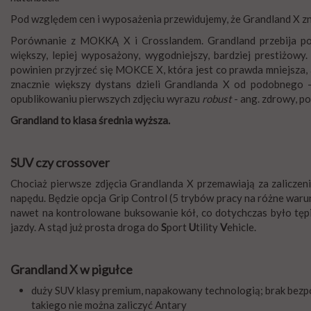
Pod względem cen i wyposażenia przewidujemy, że Grandland X znaj
Porównanie z MOKKĄ X i Crosslandem. Grandland przebija po
większy, lepiej wyposażony, wygodniejszy, bardziej prestiżowy.
powinien przyjrzeć się MOKCE X, która jest co prawda mniejsza, 
znacznie większy dystans dzieli Grandlanda X od podobnego 
opublikowaniu pierwszych zdjęciu wyrazu
robust
- ang. zdrowy, po
Grandland to klasa średnia wyższa.
SUV czy crossover
Chociaż pierwsze zdjęcia Grandlanda X przemawiają za zaliczen
napędu. Będzie opcja Grip Control (5 trybów pracy na różne waru
nawet na kontrolowane buksowanie kół, co dotychczas było tę
jazdy. A stąd już prosta droga do
S
port
U
tility
V
ehicle.
Grandland X w pigułce
duży SUV klasy premium, napakowany technologią; brak bezp
takiego nie można zaliczyć Antary