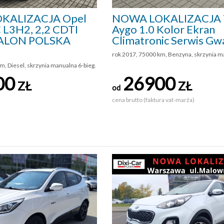
KALIZACJA Opel
NOWA LOKALIZACJA 
 L3H2, 2,2 CDTI
Aygo 1.0 Kolor Ekran
ALON POLSKA
Climatronic Serwis Gw
rok 2017, 75000 km, Benzyna, skrzynia m
m, Diesel, skrzynia manualna 6-bieg.
00
26900
ZŁ
ZŁ
od
cena brutto (faktura vat-marża)