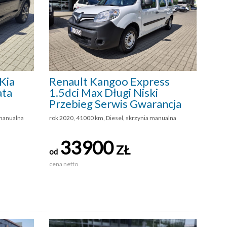
Kia
Renault Kangoo Express
ata
1.5dci Max Długi Niski
Przebieg Serwis Gwarancja
 manualna
rok 2020, 41000 km, Diesel, skrzynia manualna
33900
ZŁ
od
cena netto