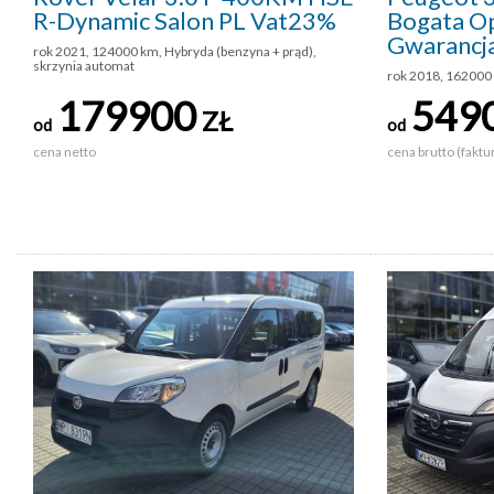
R-Dynamic Salon PL Vat23%
Bogata Op
Gwarancj
rok 2021, 124000 km, Hybryda (benzyna + prąd),
skrzynia automat
rok 2018, 162000 
179900
549
ZŁ
od
od
cena netto
cena brutto (faktu