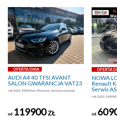
OFERTA DNIA
OFERTA D
AUDI A4 40 TFSI AVANT
NOWA LO
SALON GWARANCJA VAT23
Renault Ka
Serwis A
rok 2023, 99000 km, Benzyna, skrzynia automat
rok 2020, 158000 
119900
609
ZŁ
od
od