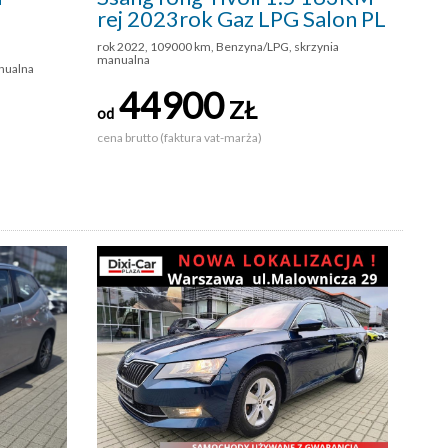
rej 2023rok Gaz LPG Salon PL
rok 2022, 109000 km, Benzyna/LPG, skrzynia
manualna
anualna
44900
ZŁ
od
cena brutto (faktura vat-marża)