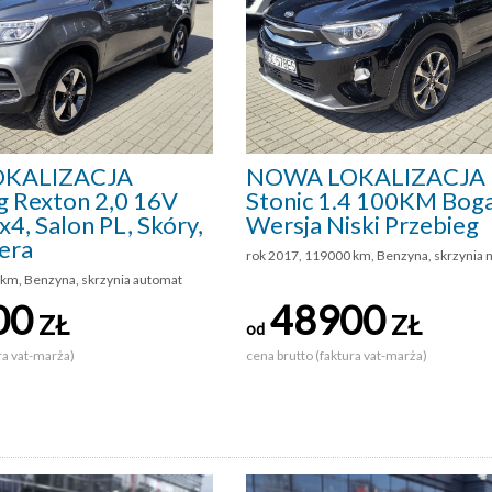
KALIZACJA
NOWA LOKALIZACJA 
g Rexton 2,0 16V
Stonic 1.4 100KM Bog
4, Salon PL, Skóry,
Wersja Niski Przebieg
era
rok 2017, 119000 km, Benzyna, skrzynia
 km, Benzyna, skrzynia automat
00
48900
ZŁ
ZŁ
od
ra vat-marża)
cena brutto (faktura vat-marża)