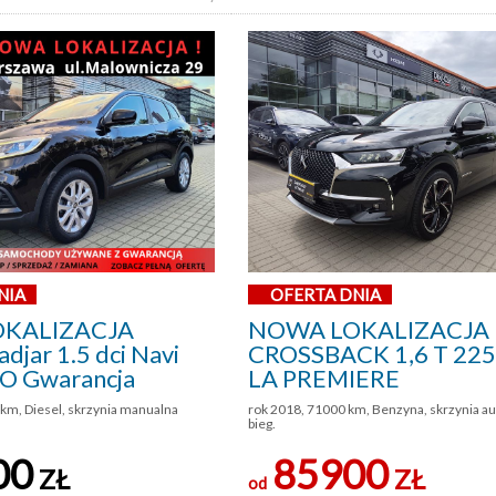
NIA
OFERTA DNIA
KALIZACJA
NOWA LOKALIZACJA
djar 1.5 dci Navi
CROSSBACK 1,6 T 22
SO Gwarancja
LA PREMIERE
km, Diesel, skrzynia manualna
rok 2018, 71000 km, Benzyna, skrzynia a
bieg.
00
85900
ZŁ
ZŁ
od