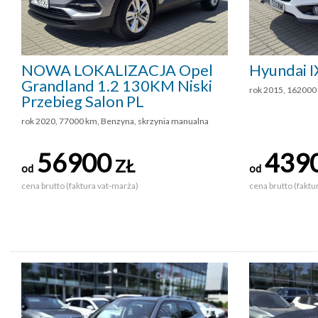
NOWA LOKALIZACJA Opel
Hyundai 
Grandland 1.2 130KM Niski
rok 2015, 162000
Przebieg Salon PL
rok 2020, 77000 km, Benzyna, skrzynia manualna
56900
439
ZŁ
od
od
cena brutto (faktura vat-marża)
cena brutto (faktu