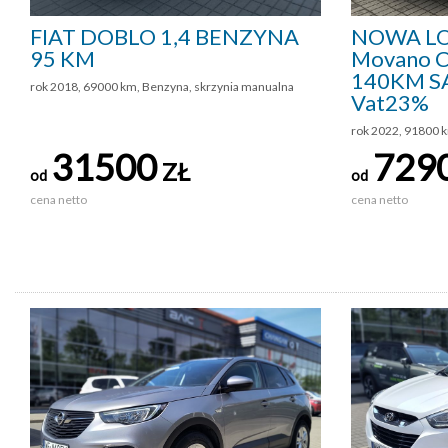
FIAT DOBLO 1,4 BENZYNA
NOWA LO
95 KM
Movano C
140KM S
rok 2018, 69000 km, Benzyna, skrzynia manualna
Vat23%
rok 2022, 91800 k
31500
729
ZŁ
od
od
cena netto
cena netto