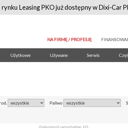
 rynku Leasing PKO już dostępny w Dixi-Car P
NA FIRMĘ / PROFESJĘ
FINANSOWA
Użytkowe
Używane
Serwis
Częś
rod.
Paliwo
Znalezionych samochodów: 135.