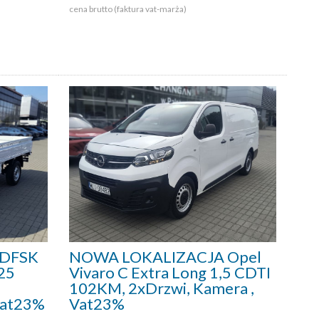
cena brutto (faktura vat-marża)
 DFSK
NOWA LOKALIZACJA Opel
25
Vivaro C Extra Long 1,5 CDTI
102KM, 2xDrzwi, Kamera ,
Vat23%
Vat23%