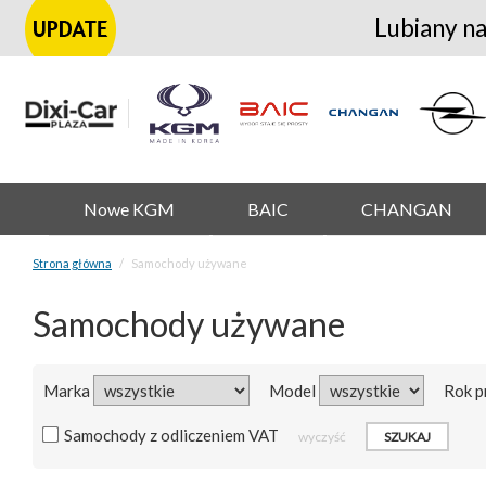
Lubiany na
Nowe KGM
BAIC
CHANGAN
Strona główna
Samochody używane
Samochody używane
Marka
Model
Rok p
Samochody z odliczeniem VAT
wyczyść