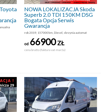
Toyota
NOWA LOKALIZACJA Skoda
Superb 2.0 TDI 150KM DSG
arancja
Bogata Opcja Serwis
Gwarancja
anualna
rok 2019, 157000 km, Diesel, skrzynia automat
66900
ZŁ
od
cena brutto (faktura vat-marża)