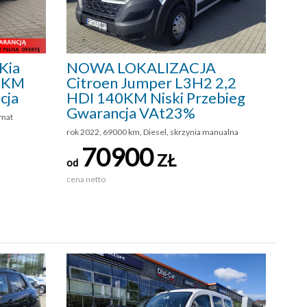
Kia
NOWA LOKALIZACJA
36KM
Citroen Jumper L3H2 2,2
cja
HDI 140KM Niski Przebieg
Gwarancja VAt23%
omat
rok 2022, 69000 km, Diesel, skrzynia manualna
70900
ZŁ
od
cena netto