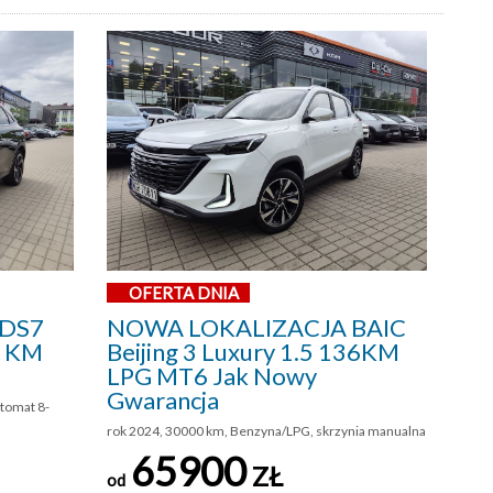
OFERTA DNIA
 DS7
NOWA LOKALIZACJA BAIC
5 KM
Beijing 3 Luxury 1.5 136KM
LPG MT6 Jak Nowy
Gwarancja
utomat 8-
rok 2024, 30000 km, Benzyna/LPG, skrzynia manualna
65900
ZŁ
od