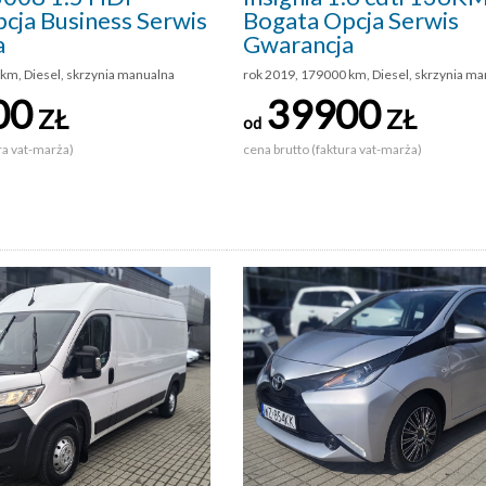
cja Business Serwis
Bogata Opcja Serwis
a
Gwarancja
km, Diesel, skrzynia manualna
rok 2019, 179000 km, Diesel, skrzynia m
00
39900
ZŁ
ZŁ
od
ra vat-marża)
cena brutto (faktura vat-marża)