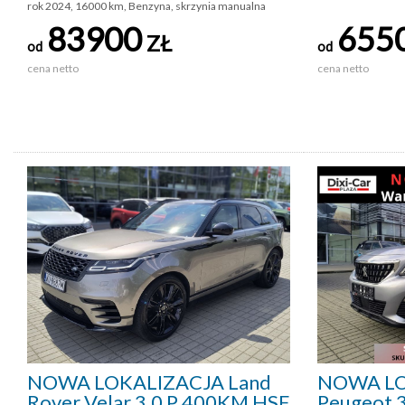
rok 2024, 16000 km, Benzyna, skrzynia manualna
83900
655
ZŁ
od
od
cena netto
cena netto
NOWA LOKALIZACJA Land
NOWA LO
Rover Velar 3.0 P 400KM HSE
Peugeot 