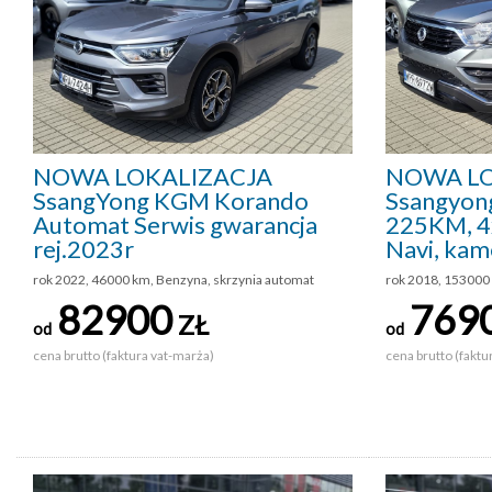
NOWA LOKALIZACJA
NOWA LO
SsangYong KGM Korando
Ssangyon
Automat Serwis gwarancja
225KM, 4x
rej.2023r
Navi, kam
rok 2022, 46000 km, Benzyna, skrzynia automat
rok 2018, 153000
82900
769
ZŁ
od
od
cena brutto (faktura vat-marża)
cena brutto (faktu