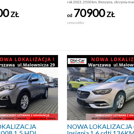
rok 2023, 2500 km, Benzyna, skrzynia ma
00
70900
ZŁ
ZŁ
od
cena netto
KALIZACJA
NOWA LOKALIZACJA 
3008 1.5 HDI
Insignia 1.6 cdti 136K