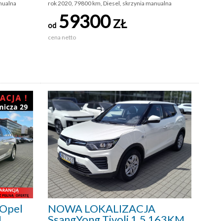
nualna
rok 2020, 79800 km, Diesel, skrzynia manualna
59300
ZŁ
od
cena netto
Opel
NOWA LOKALIZACJA
M
SsangYong Tivoli 1.5 163KM