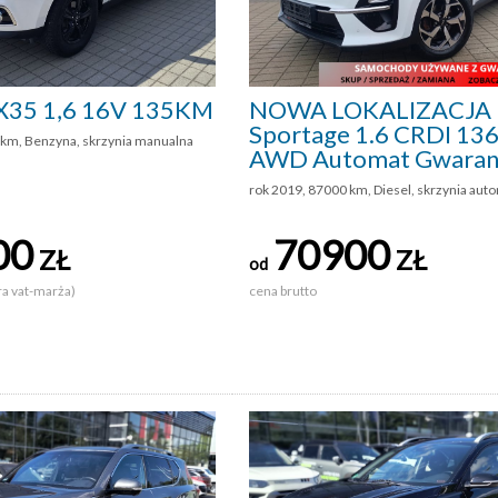
IX35 1,6 16V 135KM
NOWA LOKALIZACJA 
Sportage 1.6 CRDI 1
 km, Benzyna, skrzynia manualna
AWD Automat Gwaran
rok 2019, 87000 km, Diesel, skrzynia aut
00
70900
ZŁ
ZŁ
od
ra vat-marża)
cena brutto