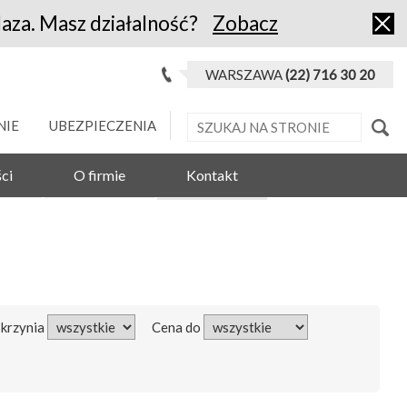
laza. Masz działalność?
Zobacz
WARSZAWA
(22) 716 30 20
NIE
UBEZPIECZENIA
ci
O firmie
Kontakt
Skrzynia
Cena do