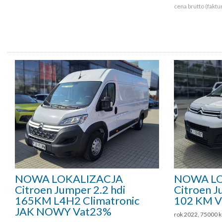
cena brutto (faktu
NOWA LOKALIZACJA
NOWA LO
Citroen Jumper 2.2 hdi
Citroen J
165KM L4H2 Climatronic
102 KM 
JAK NOWY Vat23%
rok 2022, 75000 k