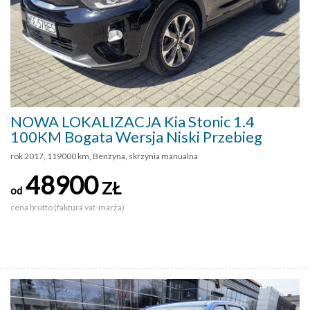
NOWA LOKALIZACJA Kia Stonic 1.4
100KM Bogata Wersja Niski Przebieg
rok 2017, 119000 km, Benzyna, skrzynia manualna
48900
ZŁ
od
cena brutto (faktura vat-marża)