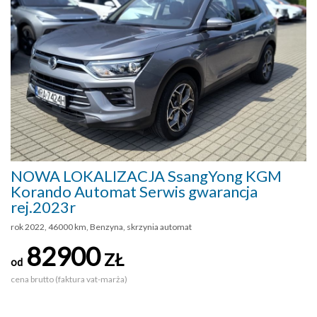
NOWA LOKALIZACJA SsangYong KGM
Korando Automat Serwis gwarancja
rej.2023r
rok 2022, 46000 km, Benzyna, skrzynia automat
82900
ZŁ
od
cena brutto (faktura vat-marża)