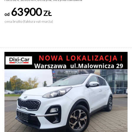
63900
ZŁ
od
cena brutto (faktura vat-marża)