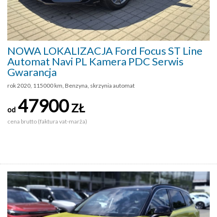
NOWA LOKALIZACJA Ford Focus ST Line
Automat Navi PL Kamera PDC Serwis
Gwarancja
rok 2020, 115000 km, Benzyna, skrzynia automat
47900
ZŁ
od
cena brutto (faktura vat-marża)