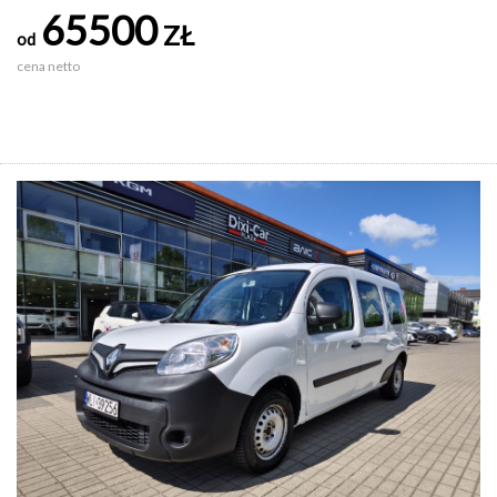
65500
ZŁ
od
cena netto