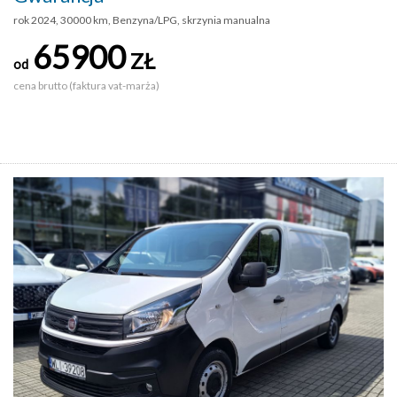
rok 2024, 30000 km, Benzyna/LPG, skrzynia manualna
65900
ZŁ
od
cena brutto (faktura vat-marża)