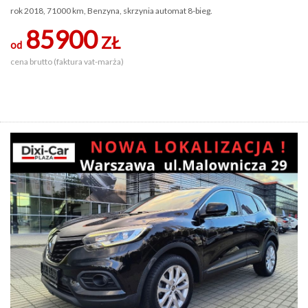
rok 2018, 71000 km, Benzyna, skrzynia automat 8-bieg.
85900
ZŁ
od
cena brutto (faktura vat-marża)