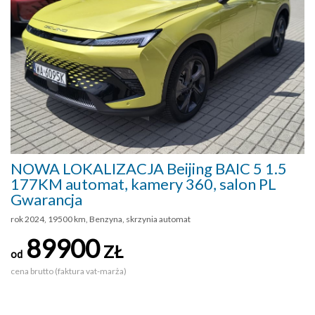
NOWA LOKALIZACJA Beijing BAIC 5 1.5
177KM automat, kamery 360, salon PL
Gwarancja
rok 2024, 19500 km, Benzyna, skrzynia automat
89900
ZŁ
od
cena brutto (faktura vat-marża)