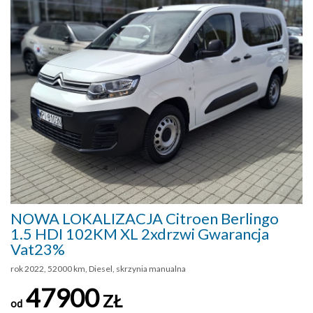
NOWA LOKALIZACJA Citroen Berlingo
1.5 HDI 102KM XL 2xdrzwi Gwarancja
Vat23%
rok 2022, 52000 km, Diesel, skrzynia manualna
47900
ZŁ
od