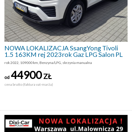
NOWA LOKALIZACJA SsangYong Tivoli
1.5 163KM rej 2023rok Gaz LPG Salon PL
rok 2022, 109000 km, Benzyna/LPG, skrzynia manualna
44900
ZŁ
od
cena brutto (faktura vat-marża)