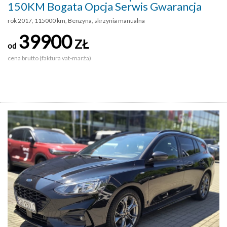
150KM Bogata Opcja Serwis Gwarancja
rok 2017, 115000 km, Benzyna, skrzynia manualna
39900
ZŁ
od
cena brutto (faktura vat-marża)