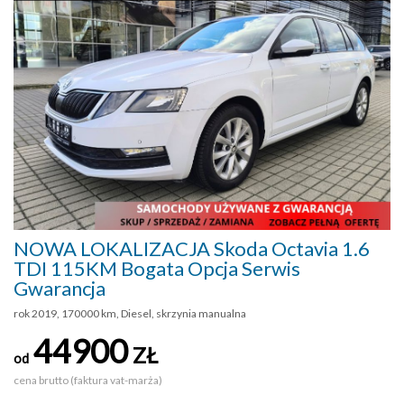
NOWA LOKALIZACJA Skoda Octavia 1.6
TDI 115KM Bogata Opcja Serwis
Gwarancja
rok 2019, 170000 km, Diesel, skrzynia manualna
44900
ZŁ
od
cena brutto (faktura vat-marża)