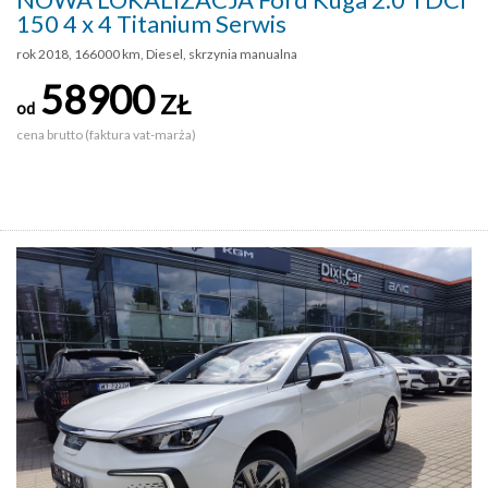
150 4 x 4 Titanium Serwis
rok 2018, 166000 km, Diesel, skrzynia manualna
58900
ZŁ
od
cena brutto (faktura vat-marża)