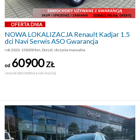
OFERTA DNIA
NOWA LOKALIZACJA Renault Kadjar 1.5
dci Navi Serwis ASO Gwarancja
rok 2020, 158000 km, Diesel, skrzynia manualna
60900
ZŁ
od
cena brutto (faktura vat-marża)