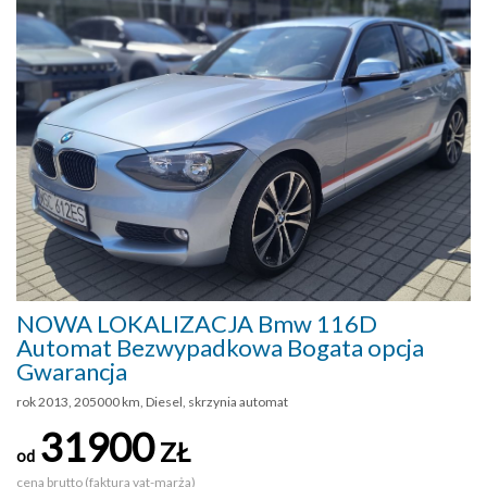
NOWA LOKALIZACJA Bmw 116D
Automat Bezwypadkowa Bogata opcja
Gwarancja
rok 2013, 205000 km, Diesel, skrzynia automat
31900
ZŁ
od
cena brutto (faktura vat-marża)