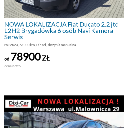
NOWA LOKALIZACJA Fiat Ducato 2.2 jtd
L2H2 Brygadówka 6 osób Navi Kamera
Serwis
rok 2023, 63000 km, Diesel, skrzynia manualna
78900
ZŁ
od
cena netto