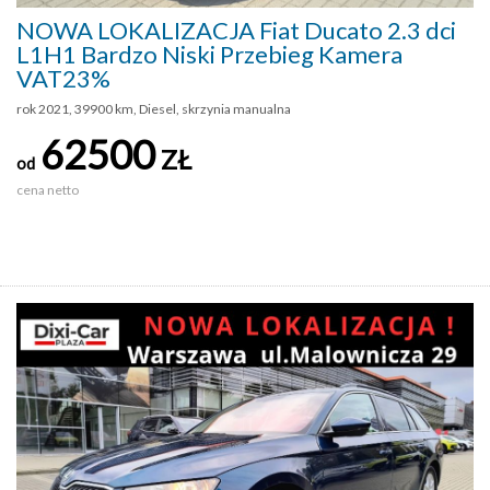
NOWA LOKALIZACJA Fiat Ducato 2.3 dci
L1H1 Bardzo Niski Przebieg Kamera
VAT23%
rok 2021, 39900 km, Diesel, skrzynia manualna
62500
ZŁ
od
cena netto