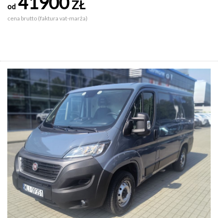
41900
ZŁ
od
cena brutto (faktura vat-marża)