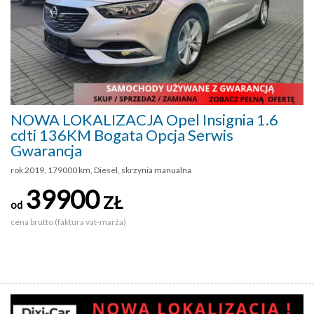
NOWA LOKALIZACJA Opel Insignia 1.6
cdti 136KM Bogata Opcja Serwis
Gwarancja
rok 2019, 179000 km, Diesel, skrzynia manualna
39900
ZŁ
od
cena brutto (faktura vat-marża)