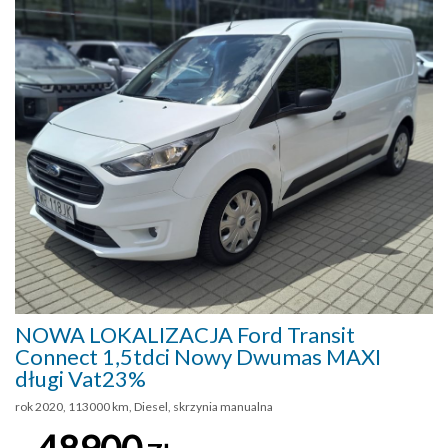
NOWA LOKALIZACJA Ford Transit
Connect 1,5tdci Nowy Dwumas MAXI
długi Vat23%
rok 2020, 113000 km, Diesel, skrzynia manualna
48900