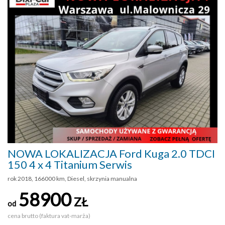
NOWA LOKALIZACJA Ford Kuga 2.0 TDCI
150 4 x 4 Titanium Serwis
rok 2018, 166000 km, Diesel, skrzynia manualna
58900
ZŁ
od
cena brutto (faktura vat-marża)