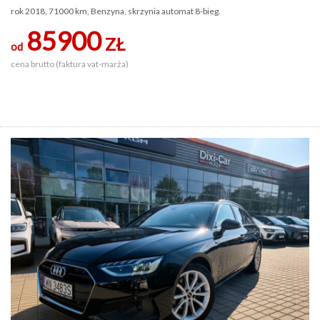
rok 2018, 71000 km, Benzyna, skrzynia automat 8-bieg.
85900
ZŁ
od
cena brutto (faktura vat-marża)