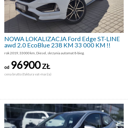
NOWA LOKALIZACJA Ford Edge ST-LINE
awd 2.0 EcoBlue 238 KM 33 000 KM !!
rok 2019, 33000 km, Diesel, skrzynia automat 8-bieg.
96900
ZŁ
od
cena brutto (faktura vat-marża)