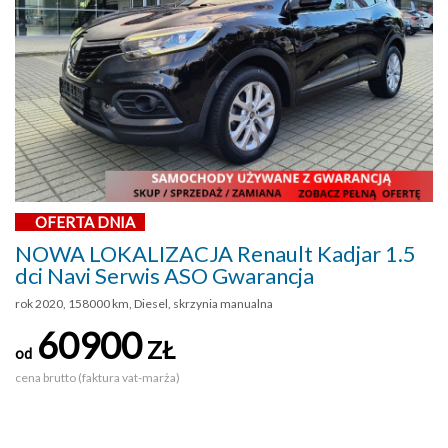
OFERTA DNIA
NOWA LOKALIZACJA Renault Kadjar 1.5
dci Navi Serwis ASO Gwarancja
rok 2020, 158000 km, Diesel, skrzynia manualna
60900
ZŁ
od
cena brutto (faktura vat-marża)