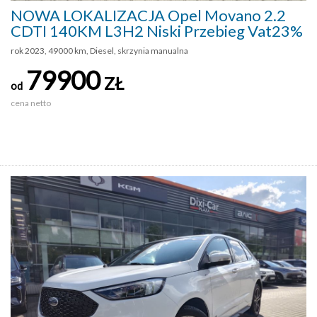
NOWA LOKALIZACJA Opel Movano 2.2
CDTI 140KM L3H2 Niski Przebieg Vat23%
rok 2023, 49000 km, Diesel, skrzynia manualna
79900
ZŁ
od
cena netto