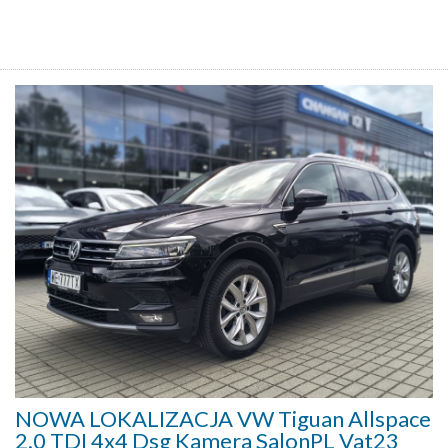
NOWA LOKALIZACJA VW Tiguan Allspace
2.0 TDI 4x4 Dsg Kamera SalonPL Vat23