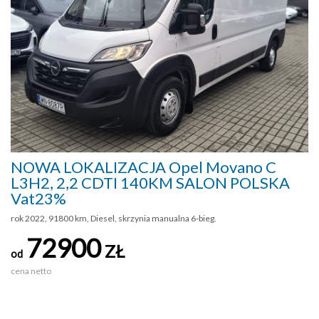
NOWA LOKALIZACJA Opel Movano C
L3H2, 2,2 CDTI 140KM SALON POLSKA
Vat23%
rok 2022, 91800 km, Diesel, skrzynia manualna 6-bieg.
72900
ZŁ
od
cena netto