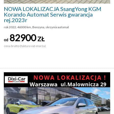
NOWA LOKALIZACJA SsangYong KGM
Korando Automat Serwis gwarancja
rej.2023r
rok 2022, 46000 km, Benzyna, skrzynia automat
82900
ZŁ
od
cena brutto (faktura vat-marża)