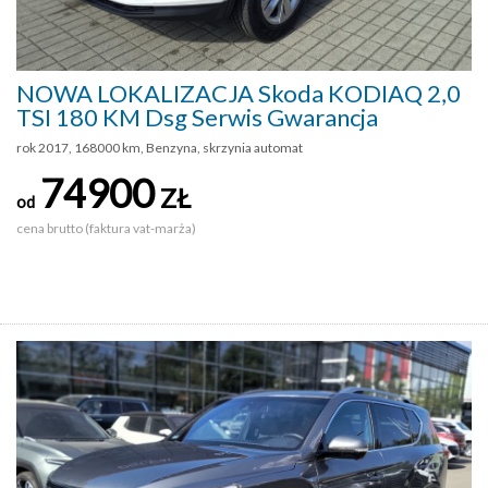
NOWA LOKALIZACJA Skoda KODIAQ 2,0
TSI 180 KM Dsg Serwis Gwarancja
rok 2017, 168000 km, Benzyna, skrzynia automat
74900
ZŁ
od
cena brutto (faktura vat-marża)