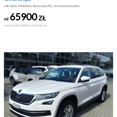
rok 2024, 30000 km, Benzyna/LPG, skrzynia manualna
65900
ZŁ
od
cena brutto (faktura vat-marża)