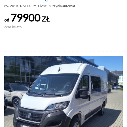
rok 2018, 169000 km, Diesel, skrzynia automat
79900
ZŁ
od
cena brutto