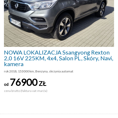
NOWA LOKALIZACJA Ssangyong Rexton
2,0 16V 225KM, 4x4, Salon PL, Skóry, Navi,
kamera
rok 2018, 153000 km, Benzyna, skrzynia automat
76900
ZŁ
od
cena brutto (faktura vat-marża)