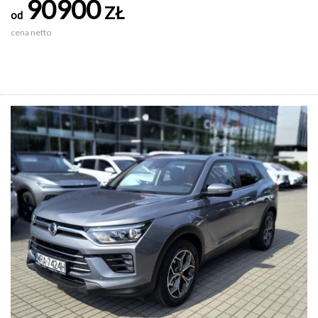
90900
ZŁ
od
cena netto