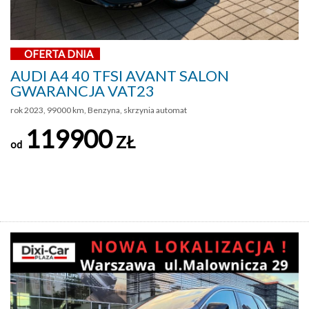
OFERTA DNIA
AUDI A4 40 TFSI AVANT SALON
GWARANCJA VAT23
rok 2023, 99000 km, Benzyna, skrzynia automat
119900
ZŁ
od