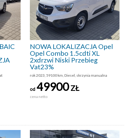
BAIC
NOWA LOKALIZACJA Opel
Opel Combo 1.5cdti XL
ZJA
2xdrzwi Niski Przebieg
Vat23%
at
rok 2023, 59100 km, Diesel, skrzynia manualna
49900
ZŁ
od
cena netto