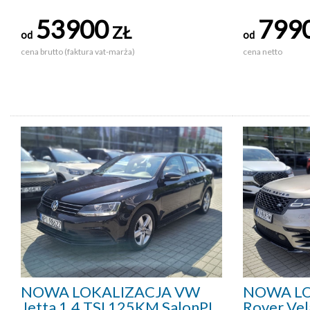
53900
799
ZŁ
od
od
cena brutto (faktura vat-marża)
cena netto
NOWA LOKALIZACJA VW
NOWA LO
Jetta 1.4 TSI 125KM SalonPL
Rover Vel