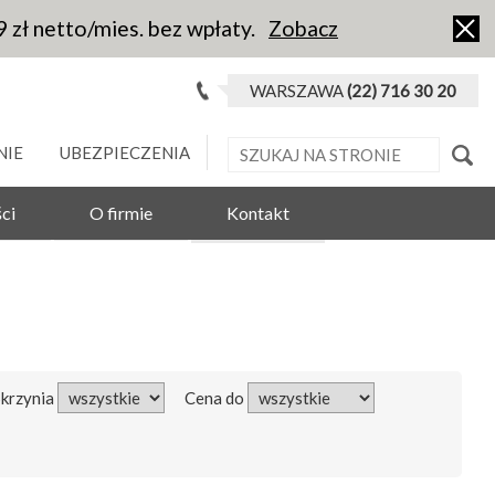
9 zł netto/mies. bez wpłaty.
Zobacz
WARSZAWA
(22) 716 30 20
NIE
UBEZPIECZENIA
ci
O firmie
Kontakt
Skrzynia
Cena do