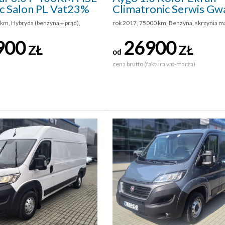
c Salon PL Vat23%
Climatronic Serwis Gw
km, Hybryda (benzyna + prąd),
rok 2017, 75000 km, Benzyna, skrzynia m
900
26900
ZŁ
ZŁ
od
cena brutto (faktura vat-marża)