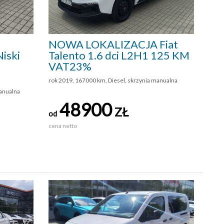
NOWA LOKALIZACJA Fiat
iski
Talento 1.6 dci L2H1 125 KM
VAT23%
rok 2019, 167000 km, Diesel, skrzynia manualna
anualna
48900
ZŁ
od
cena netto