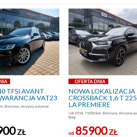
NIA
OFERTA DNIA
40 TFSI AVANT
NOWA LOKALIZACJA
WARANCJA VAT23
CROSSBACK 1,6 T 22
LA PREMIERE
m, Benzyna, skrzynia automat
rok 2018, 71000 km, Benzyna, skrzynia a
bieg.
900
85900
ZŁ
ZŁ
od