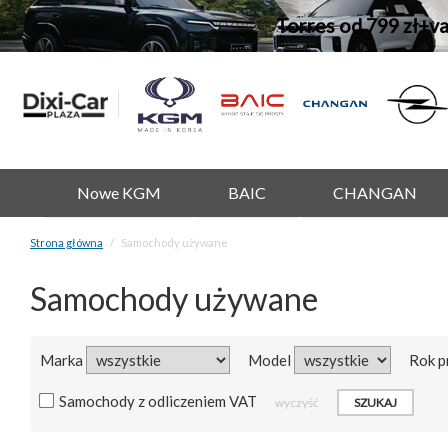
Torres od 799 zł+v
Nowe KGM
BAIC
CHANGAN
Strona główna
Samochody używane
Samochody używane
Marka
Model
Rok p
Samochody z odliczeniem VAT
wyczyść