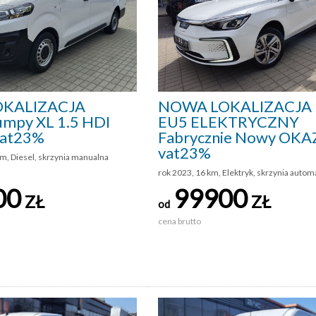
KALIZACJA
NOWA LOKALIZACJA 
umpy XL 1.5 HDI
EU5 ELEKTRYCZNY
Vat23%
Fabrycznie Nowy OKA
vat23%
m, Diesel, skrzynia manualna
rok 2023, 16 km, Elektryk, skrzynia autom
00
99900
ZŁ
ZŁ
od
cena brutto