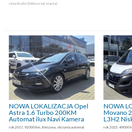
cena brutto (faktura vat-marża)
NOWA LOKALIZACJA Opel
NOWA LO
Astra 1.6 Turbo 200KM
Movano 2
Automat ilux Navi Kamera
L3H2 Nisk
rok 2017, 92000 km, Benzyna, skrzynia automat
rok 2023, 49000 k