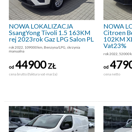
NOWA LOKALIZACJA
NOWA LO
SsangYong Tivoli 1.5 163KM
Citroen B
rej 2023rok Gaz LPG Salon PL
102KM XL
Vat23%
rok 2022, 109000 km, Benzyna/LPG, skrzynia
manualna
rok 2022, 52000 k
44900
479
ZŁ
od
od
cena brutto (faktura vat-marża)
cena netto