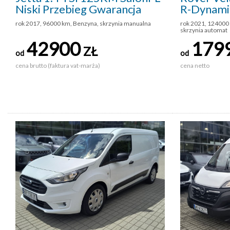
Niski Przebieg Gwarancja
R-Dynami
rok 2017, 96000 km, Benzyna, skrzynia manualna
rok 2021, 124000 
skrzynia automat
42900
179
ZŁ
od
od
cena brutto (faktura vat-marża)
cena netto