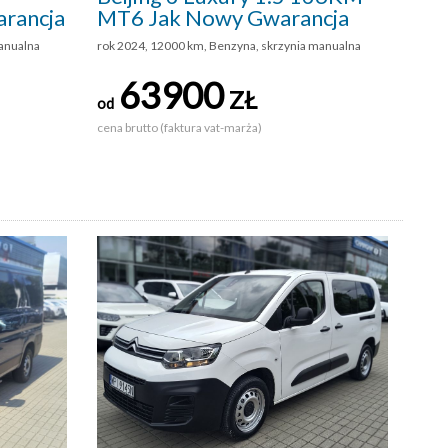
arancja
MT6 Jak Nowy Gwarancja
anualna
rok 2024, 12000 km, Benzyna, skrzynia manualna
63900
ZŁ
od
cena brutto (faktura vat-marża)