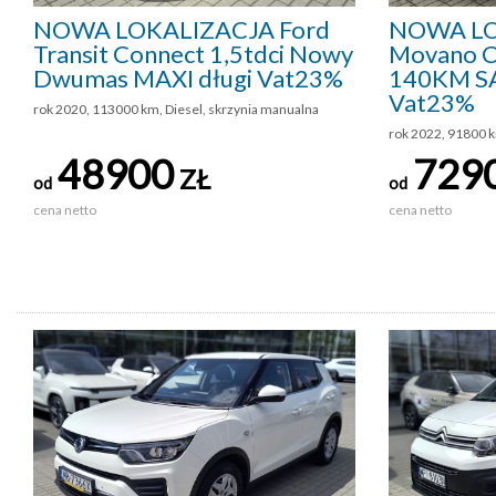
NOWA LOKALIZACJA Ford
NOWA LO
Transit Connect 1,5tdci Nowy
Movano C
Dwumas MAXI długi Vat23%
140KM S
Vat23%
rok 2020, 113000 km, Diesel, skrzynia manualna
rok 2022, 91800 k
48900
729
ZŁ
od
od
cena netto
cena netto