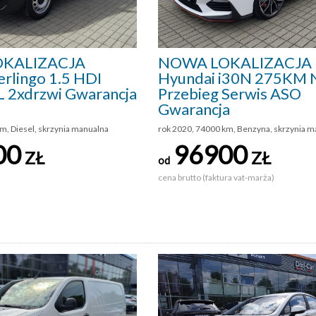
KALIZACJA
NOWA LOKALIZACJA
erlingo 1.5 HDI
Hyundai i30N 275KM N
 2xdrzwi Gwarancja
Przebieg Serwis ASO
Gwarancja
m, Diesel, skrzynia manualna
rok 2020, 74000 km, Benzyna, skrzynia m
00
96900
ZŁ
ZŁ
od
cena brutto (faktura vat-marża)