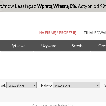
at/mc
w Leasingu z
Wpłatą Własną 0%
. Actyon od 99
NA FIRMĘ / PROFESJĘ
FINANSOWA
Użytkowe
Używane
Serwis
Częś
rod.
Paliwo
Znalezionych samochodów: 135.