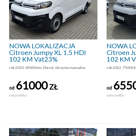
NOWA LOKALIZACJA
NOWA LO
Citroen Jumpy XL 1.5 HDI
Citroen J
102 KM Vat23%
102 KM 
rok 2020, 49000 km, Diesel, skrzynia manualna
rok 2022, 75000 k
61000
655
ZŁ
od
od
cena netto
cena netto