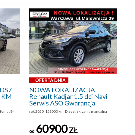
OFERTA DNIA
 DS7
NOWA LOKALIZACJA
5 KM
Renault Kadjar 1.5 dci Navi
Serwis ASO Gwarancja
utomat 8-
rok 2020, 158000 km, Diesel, skrzynia manualna
60900
ZŁ
od