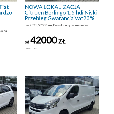
iat
NOWA LOKALIZACJA
ardzo
Citroen Berlingo 1.5 hdi Niski
Przebieg Gwarancja Vat23%
rok 2021, 57000 km, Diesel, skrzynia manualna
ualna
42000
ZŁ
od
cena netto