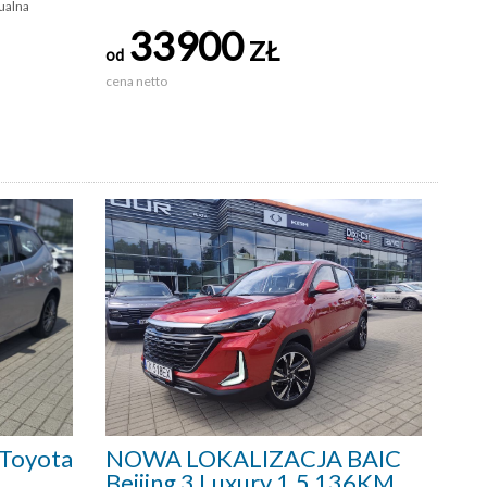
ualna
33900
ZŁ
od
cena netto
Toyota
NOWA LOKALIZACJA BAIC
Beijing 3 Luxury 1.5 136KM