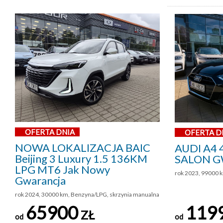
OFERTA DNIA
OFERTA D
NOWA LOKALIZACJA BAIC
AUDI A4 
Beijing 3 Luxury 1.5 136KM
SALON G
LPG MT6 Jak Nowy
rok 2023, 99000 k
Gwarancja
rok 2024, 30000 km, Benzyna/LPG, skrzynia manualna
65900
119
ZŁ
od
od