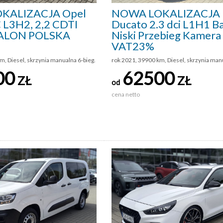
KALIZACJA Opel
NOWA LOKALIZACJA F
 L3H2, 2,2 CDTI
Ducato 2.3 dci L1H1 B
ALON POLSKA
Niski Przebieg Kamera
VAT23%
m, Diesel, skrzynia manualna 6-bieg.
rok 2021, 39900 km, Diesel, skrzynia man
00
62500
ZŁ
ZŁ
od
cena netto