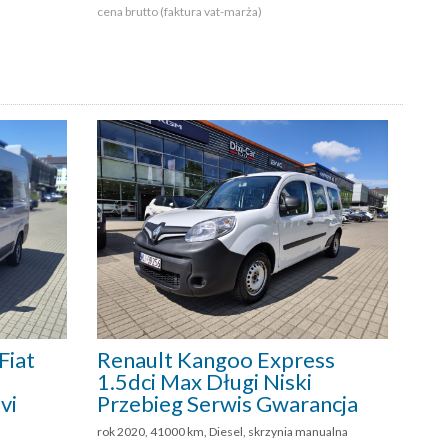
cena brutto (faktura vat-marża)
iat
Renault Kangoo Express
1.5dci Max Długi Niski
vi
Przebieg Serwis Gwarancja
rok 2020, 41000 km, Diesel, skrzynia manualna