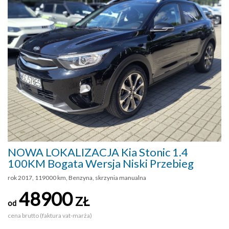
NOWA LOKALIZACJA Kia Stonic 1.4
100KM Bogata Wersja Niski Przebieg
rok 2017, 119000 km, Benzyna, skrzynia manualna
48900
ZŁ
od
cena brutto (faktura vat-marża)