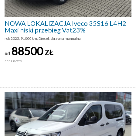
NOWA LOKALIZACJA Iveco 35S16 L4H2
Maxi niski przebieg Vat23%
rok 2023, 91000 km, Diesel, skrzynia manualna
88500
ZŁ
od
cena netto