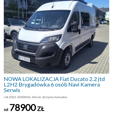
NOWA LOKALIZACJA Fiat Ducato 2.2 jtd
L2H2 Brygadówka 6 osób Navi Kamera
Serwis
rok 2023, 63000 km, Diesel, skrzynia manualna
78900
ZŁ
od