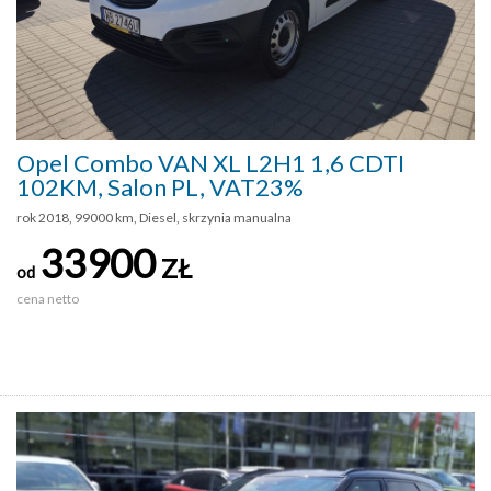
Opel Combo VAN XL L2H1 1,6 CDTI
102KM, Salon PL, VAT23%
rok 2018, 99000 km, Diesel, skrzynia manualna
33900
ZŁ
od
cena netto