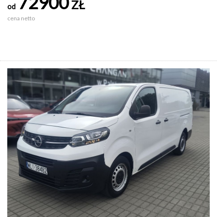
72900
ZŁ
od
cena netto