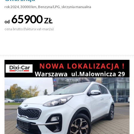
rok 2024, 30000 km, Benzyna/LPG, skrzynia manualna
65900
ZŁ
od
cena brutto (faktura vat-marża)