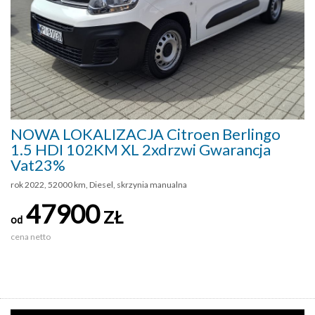
NOWA LOKALIZACJA Citroen Berlingo
1.5 HDI 102KM XL 2xdrzwi Gwarancja
Vat23%
rok 2022, 52000 km, Diesel, skrzynia manualna
47900
ZŁ
od
cena netto