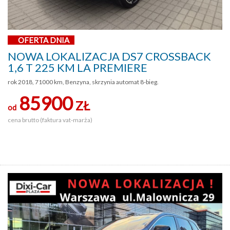
OFERTA DNIA
NOWA LOKALIZACJA DS7 CROSSBACK
1,6 T 225 KM LA PREMIERE
rok 2018, 71000 km, Benzyna, skrzynia automat 8-bieg.
85900
ZŁ
od
cena brutto (faktura vat-marża)