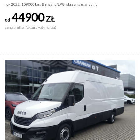
rok 2022, 109000 km, Benzyna/LPG, skrzynia manualna
44900
ZŁ
od
cena brutto (faktura vat-marża)