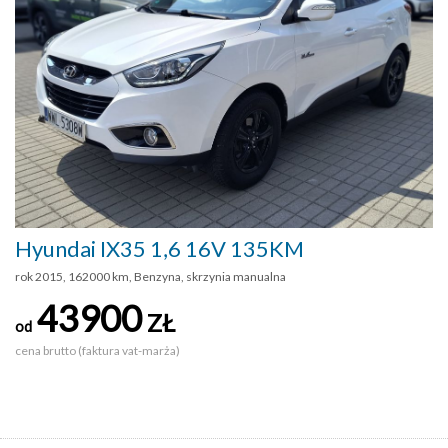
Hyundai IX35 1,6 16V 135KM
rok 2015, 162000 km, Benzyna, skrzynia manualna
43900
ZŁ
od
cena brutto (faktura vat-marża)