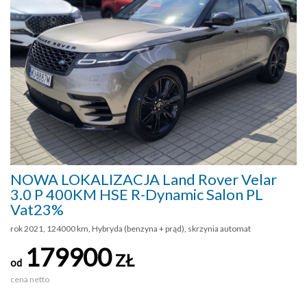
NOWA LOKALIZACJA Land Rover Velar
3.0 P 400KM HSE R-Dynamic Salon PL
Vat23%
rok 2021, 124000 km, Hybryda (benzyna + prąd), skrzynia automat
179900
ZŁ
od
cena netto