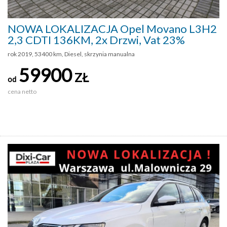
NOWA LOKALIZACJA Opel Movano L3H2
2,3 CDTI 136KM, 2x Drzwi, Vat 23%
rok 2019, 53400 km, Diesel, skrzynia manualna
59900
ZŁ
od
cena netto