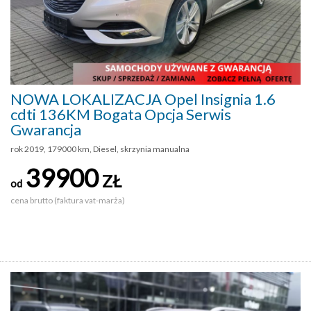
NOWA LOKALIZACJA Opel Insignia 1.6
cdti 136KM Bogata Opcja Serwis
Gwarancja
rok 2019, 179000 km, Diesel, skrzynia manualna
39900
ZŁ
od
cena brutto (faktura vat-marża)