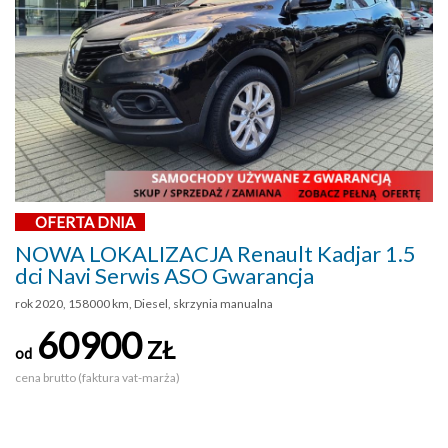
OFERTA DNIA
NOWA LOKALIZACJA Renault Kadjar 1.5
dci Navi Serwis ASO Gwarancja
rok 2020, 158000 km, Diesel, skrzynia manualna
60900
ZŁ
od
cena brutto (faktura vat-marża)