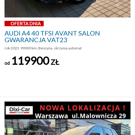
OFERTA DNIA
AUDI A4 40 TFSI AVANT SALON
GWARANCJA VAT23
rok 2023, 99000 km, Benzyna, skrzynia automat
119900
ZŁ
od