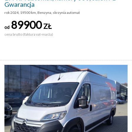
Gwarancja
rok 2024, 19500 km, Benzyna, skrzynia automat
89900
ZŁ
od
cena brutto (faktura vat-marża)