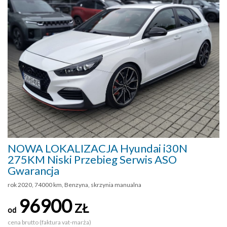
NOWA LOKALIZACJA Hyundai i30N
275KM Niski Przebieg Serwis ASO
Gwarancja
rok 2020, 74000 km, Benzyna, skrzynia manualna
96900
ZŁ
od
cena brutto (faktura vat-marża)