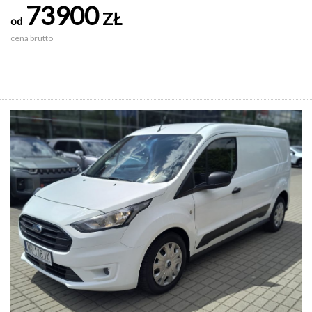
73900
ZŁ
od
cena brutto