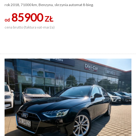
rok 2018, 71000 km, Benzyna, skrzynia automat 8-bieg.
85900
ZŁ
od
cena brutto (faktura vat-marża)