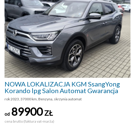
NOWA LOKALIZACJA KGM SsangYong
Korando lpg Salon Automat Gwarancja
rok 2023, 37000 km, Benzyna, skrzynia automat
89900
ZŁ
od
cena brutto (faktura vat-marża)