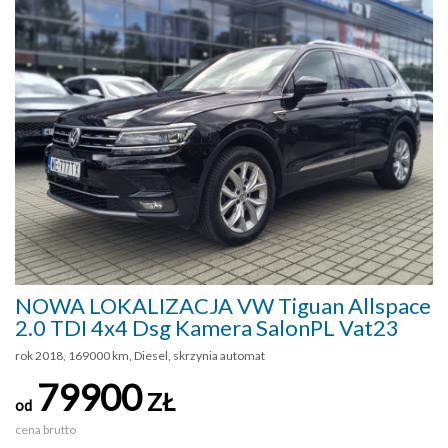
NOWA LOKALIZACJA VW Tiguan Allspace
2.0 TDI 4x4 Dsg Kamera SalonPL Vat23
rok 2018, 169000 km, Diesel, skrzynia automat
79900
ZŁ
od
cena brutto