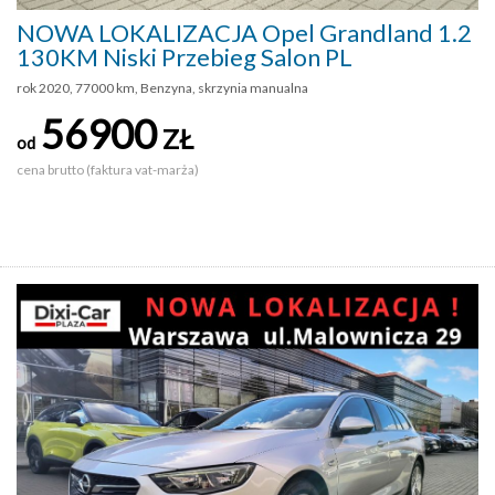
NOWA LOKALIZACJA Opel Grandland 1.2
130KM Niski Przebieg Salon PL
rok 2020, 77000 km, Benzyna, skrzynia manualna
56900
ZŁ
od
cena brutto (faktura vat-marża)