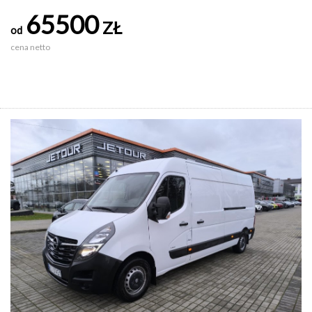
65500
ZŁ
od
cena netto