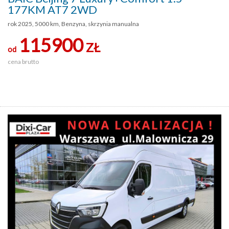
177KM AT7 2WD
rok 2025, 5000 km, Benzyna, skrzynia manualna
115900
ZŁ
od
cena brutto