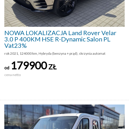
NOWA LOKALIZACJA Land Rover Velar
3.0 P 400KM HSE R-Dynamic Salon PL
Vat23%
rok 2021, 124000 km, Hybryda (benzyna + prąd), skrzynia automat
179900
ZŁ
od
cena netto