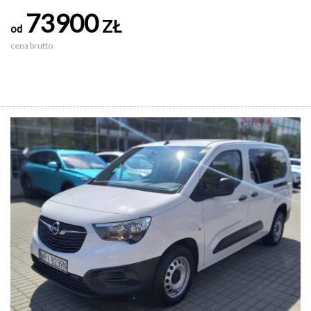
73900
ZŁ
od
cena brutto