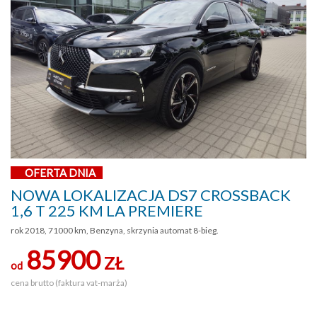
OFERTA DNIA
NOWA LOKALIZACJA DS7 CROSSBACK
1,6 T 225 KM LA PREMIERE
rok 2018, 71000 km, Benzyna, skrzynia automat 8-bieg.
85900
ZŁ
od
cena brutto (faktura vat-marża)