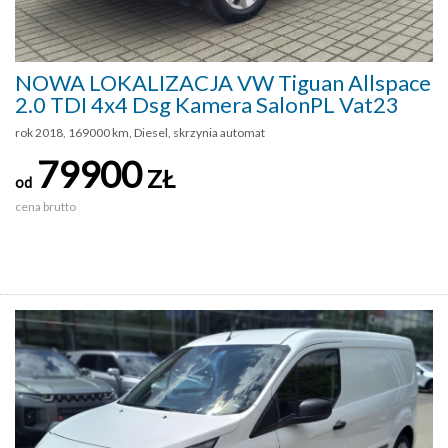
NOWA LOKALIZACJA VW Tiguan Allspace
2.0 TDI 4x4 Dsg Kamera SalonPL Vat23
rok 2018, 169000 km, Diesel, skrzynia automat
79900
ZŁ
od
cena brutto