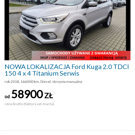
NOWA LOKALIZACJA Ford Kuga 2.0 TDCI
150 4 x 4 Titanium Serwis
rok 2018, 166000 km, Diesel, skrzynia manualna
58900
ZŁ
od
cena brutto (faktura vat-marża)