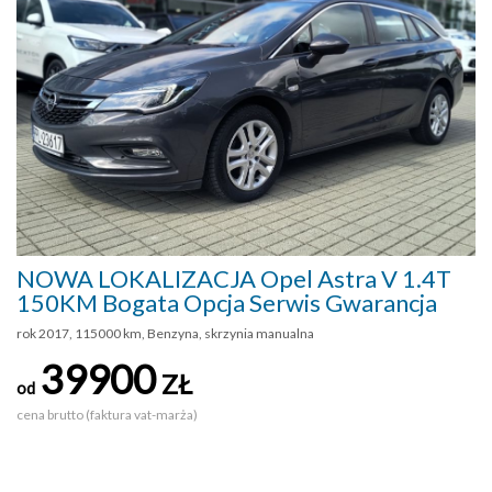
NOWA LOKALIZACJA Opel Astra V 1.4T
150KM Bogata Opcja Serwis Gwarancja
rok 2017, 115000 km, Benzyna, skrzynia manualna
39900
ZŁ
od
cena brutto (faktura vat-marża)