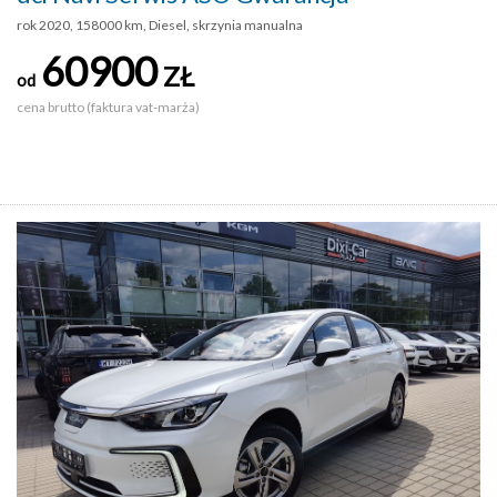
rok 2020, 158000 km, Diesel, skrzynia manualna
60900
ZŁ
od
cena brutto (faktura vat-marża)