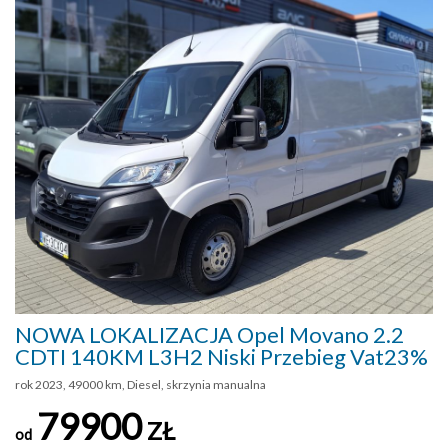
NOWA LOKALIZACJA Opel Movano 2.2
CDTI 140KM L3H2 Niski Przebieg Vat23%
rok 2023, 49000 km, Diesel, skrzynia manualna
79900
ZŁ
od