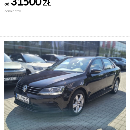
31500
ZŁ
od
cena netto