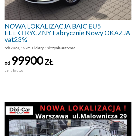
NOWA LOKALIZACJA BAIC EU5
ELEKTRYCZNY Fabrycznie Nowy OKAZJA
vat23%
rok 2023, 16 km, Elektryk, skrzynia automat
99900
ZŁ
od
cena brutto