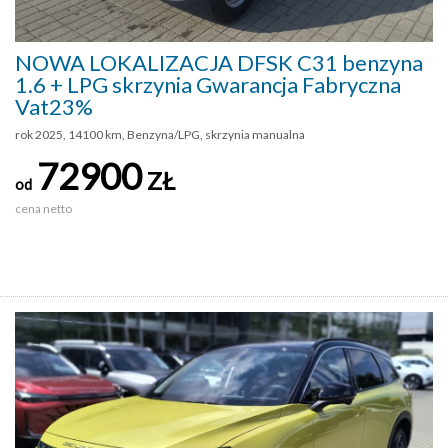
NOWA LOKALIZACJA DFSK C31 benzyna
1.6 + LPG skrzynia Gwarancja Fabryczna
Vat23%
rok 2025, 14100 km, Benzyna/LPG, skrzynia manualna
72900
ZŁ
od
cena netto