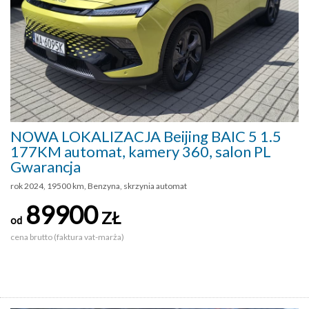
NOWA LOKALIZACJA Beijing BAIC 5 1.5
177KM automat, kamery 360, salon PL
Gwarancja
rok 2024, 19500 km, Benzyna, skrzynia automat
89900
ZŁ
od
cena brutto (faktura vat-marża)