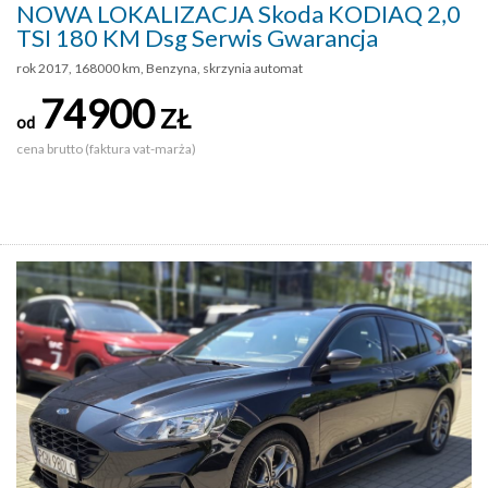
NOWA LOKALIZACJA Skoda KODIAQ 2,0
TSI 180 KM Dsg Serwis Gwarancja
rok 2017, 168000 km, Benzyna, skrzynia automat
74900
ZŁ
od
cena brutto (faktura vat-marża)