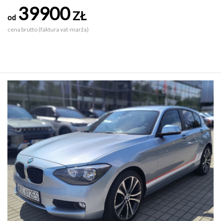
39900
ZŁ
od
cena brutto (faktura vat-marża)