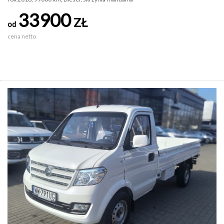
33900
ZŁ
od
cena netto