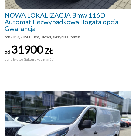
NOWA LOKALIZACJA Bmw 116D
Automat Bezwypadkowa Bogata opcja
Gwarancja
rok 2013, 205000 km, Diesel, skrzynia automat
31900
ZŁ
od
cena brutto (faktura vat-marża)