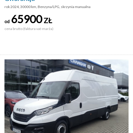
rok 2024, 30000 km, Benzyna/LPG, skrzynia manualna
65900
ZŁ
od
cena brutto (faktura vat-marża)