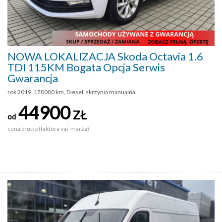
NOWA LOKALIZACJA Skoda Octavia 1.6
TDI 115KM Bogata Opcja Serwis
Gwarancja
rok 2019, 170000 km, Diesel, skrzynia manualna
44900
ZŁ
od
cena brutto (faktura vat-marża)