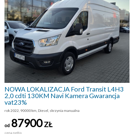
NOWA LOKALIZACJA Ford Transit L4H3
2,0 cdti 130KM Navi Kamera Gwarancja
vat23%
rok 2022, 90000 km, Diesel, skrzynia manualna
87900
ZŁ
od
cena netto