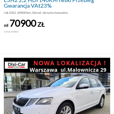
Gwarancja VAt23%
rok 2022, 69000 km, Diesel, skrzynia manualna
70900
ZŁ
od
cena netto