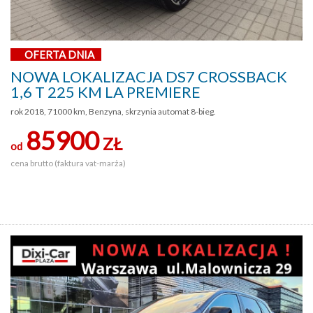
OFERTA DNIA
NOWA LOKALIZACJA DS7 CROSSBACK
1,6 T 225 KM LA PREMIERE
rok 2018, 71000 km, Benzyna, skrzynia automat 8-bieg.
85900
ZŁ
od
cena brutto (faktura vat-marża)