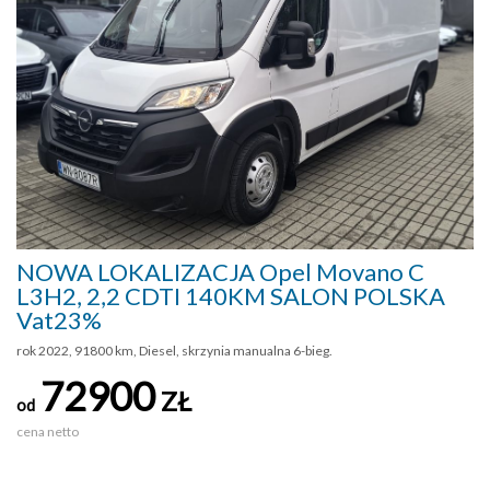
NOWA LOKALIZACJA Opel Movano C
L3H2, 2,2 CDTI 140KM SALON POLSKA
Vat23%
rok 2022, 91800 km, Diesel, skrzynia manualna 6-bieg.
72900
ZŁ
od
cena netto