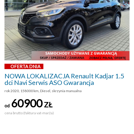
OFERTA DNIA
NOWA LOKALIZACJA Renault Kadjar 1.5
dci Navi Serwis ASO Gwarancja
rok 2020, 158000 km, Diesel, skrzynia manualna
60900
ZŁ
od
cena brutto (faktura vat-marża)