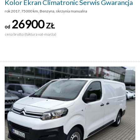
Kolor Ekran Climatronic Serwis Gwarancja
rok 2017, 75000 km, Benzyna, skrzynia manualna
26900
ZŁ
od
cena brutto (faktura vat-marża)