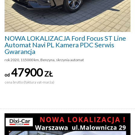
NOWA LOKALIZACJA Ford Focus ST Line
Automat Navi PL Kamera PDC Serwis
Gwarancja
rok 2020, 115000 km, Benzyna, skrzynia automat
47900
ZŁ
od
cena brutto (faktura vat-marża)