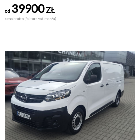
39900
ZŁ
od
cena brutto (faktura vat-marża)