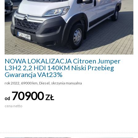
NOWA LOKALIZACJA Citroen Jumper
L3H2 2,2 HDI 140KM Niski Przebieg
Gwarancja VAt23%
rok 2022, 69000 km, Diesel, skrzynia manualna
70900
ZŁ
od
cena netto