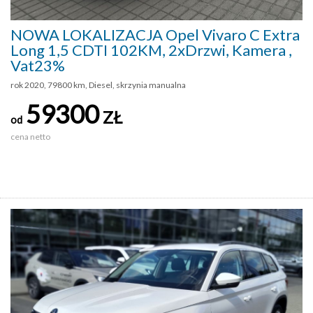
NOWA LOKALIZACJA Opel Vivaro C Extra
Long 1,5 CDTI 102KM, 2xDrzwi, Kamera ,
Vat23%
rok 2020, 79800 km, Diesel, skrzynia manualna
59300
ZŁ
od
cena netto