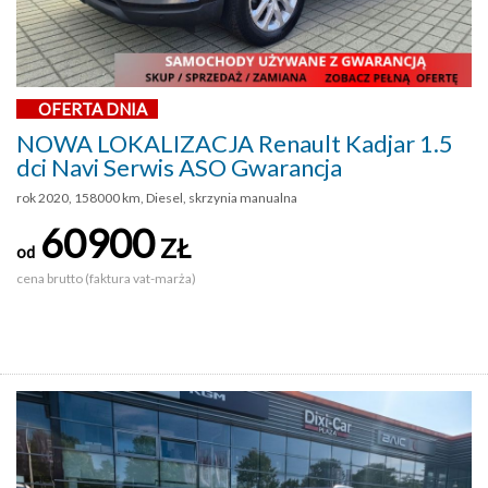
OFERTA DNIA
NOWA LOKALIZACJA Renault Kadjar 1.5
dci Navi Serwis ASO Gwarancja
rok 2020, 158000 km, Diesel, skrzynia manualna
60900
ZŁ
od
cena brutto (faktura vat-marża)