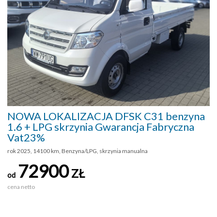
NOWA LOKALIZACJA DFSK C31 benzyna
1.6 + LPG skrzynia Gwarancja Fabryczna
Vat23%
rok 2025, 14100 km, Benzyna/LPG, skrzynia manualna
72900
ZŁ
od
cena netto