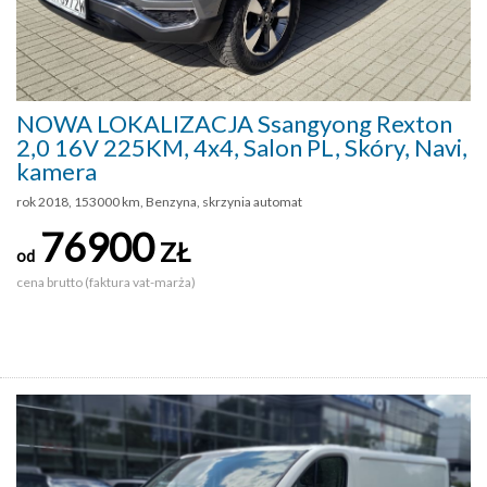
NOWA LOKALIZACJA Ssangyong Rexton
2,0 16V 225KM, 4x4, Salon PL, Skóry, Navi,
kamera
rok 2018, 153000 km, Benzyna, skrzynia automat
76900
ZŁ
od
cena brutto (faktura vat-marża)