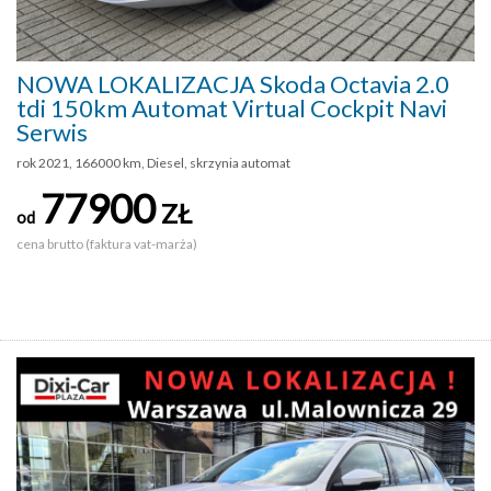
NOWA LOKALIZACJA Skoda Octavia 2.0
tdi 150km Automat Virtual Cockpit Navi
Serwis
rok 2021, 166000 km, Diesel, skrzynia automat
77900
ZŁ
od
cena brutto (faktura vat-marża)