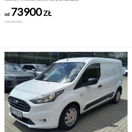
73900
ZŁ
od
cena brutto