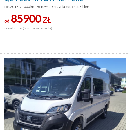
rok 2018, 71000 km, Benzyna, skrzynia automat 8-bieg.
85900
ZŁ
od
cena brutto (faktura vat-marża)