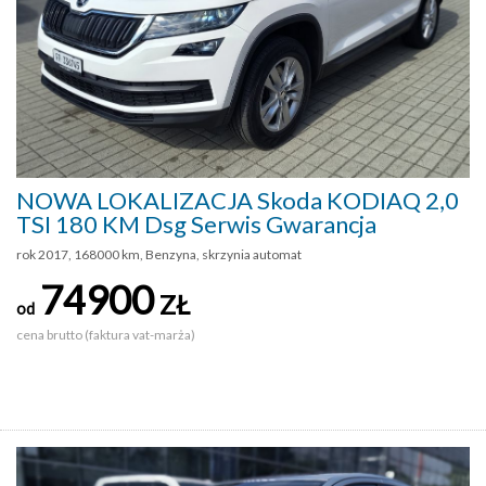
NOWA LOKALIZACJA Skoda KODIAQ 2,0
TSI 180 KM Dsg Serwis Gwarancja
rok 2017, 168000 km, Benzyna, skrzynia automat
74900
ZŁ
od
cena brutto (faktura vat-marża)