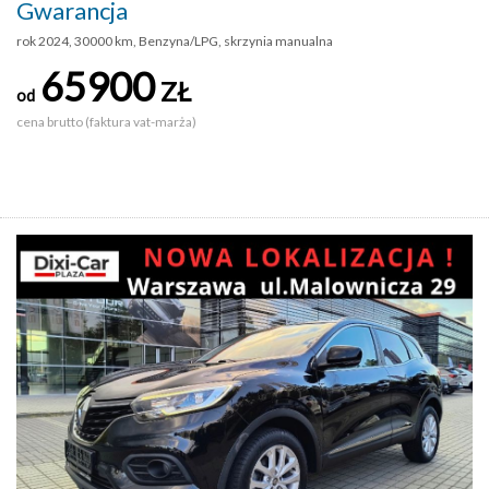
Gwarancja
rok 2024, 30000 km, Benzyna/LPG, skrzynia manualna
65900
ZŁ
od
cena brutto (faktura vat-marża)