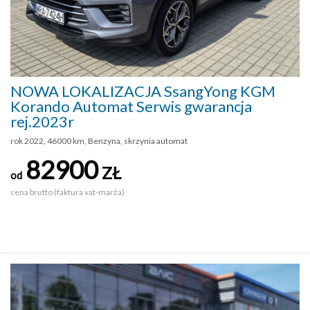
NOWA LOKALIZACJA SsangYong KGM
Korando Automat Serwis gwarancja
rej.2023r
rok 2022, 46000 km, Benzyna, skrzynia automat
82900
ZŁ
od
cena brutto (faktura vat-marża)