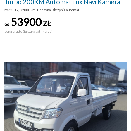
Turbo 200KM Automat ilux Navi Kamera
rok 2017, 92000 km, Benzyna, skrzynia automat
53900
ZŁ
od
cena brutto (faktura vat-marża)