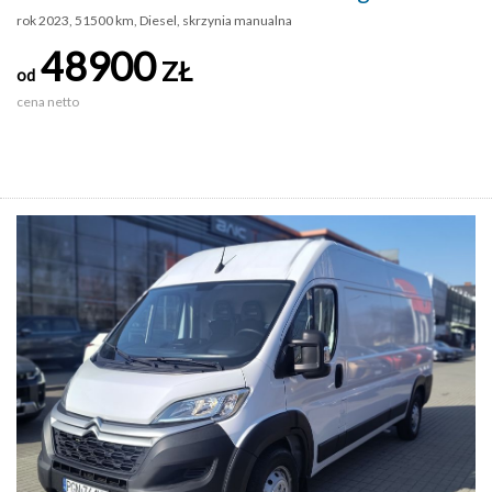
rok 2023, 51500 km, Diesel, skrzynia manualna
48900
ZŁ
od
cena netto