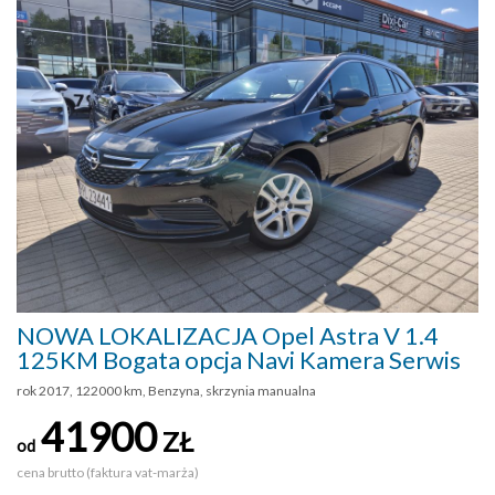
NOWA LOKALIZACJA Opel Astra V 1.4
125KM Bogata opcja Navi Kamera Serwis
rok 2017, 122000 km, Benzyna, skrzynia manualna
41900
ZŁ
od
cena brutto (faktura vat-marża)