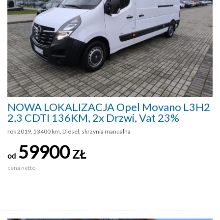
NOWA LOKALIZACJA Opel Movano L3H2
2,3 CDTI 136KM, 2x Drzwi, Vat 23%
rok 2019, 53400 km, Diesel, skrzynia manualna
59900
ZŁ
od
cena netto