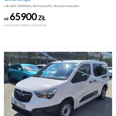
rok 2024, 30000 km, Benzyna/LPG, skrzynia manualna
65900
ZŁ
od
cena brutto (faktura vat-marża)