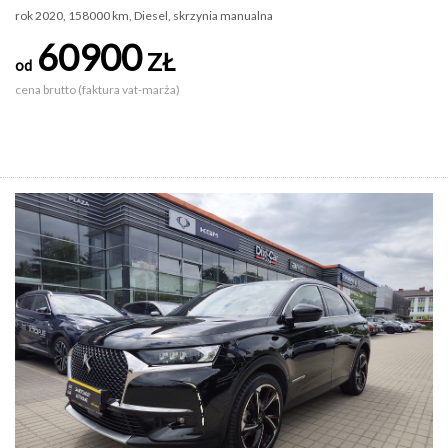
rok 2020, 158000 km, Diesel, skrzynia manualna
60900
ZŁ
od
cena brutto (faktura vat-marża)