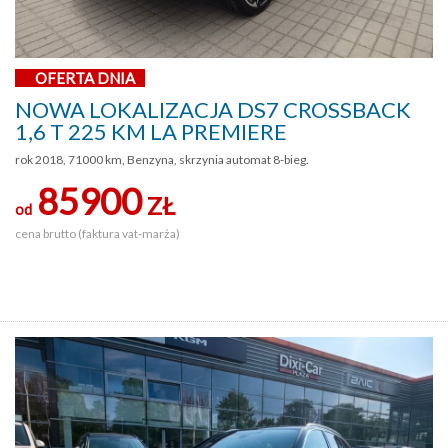
OFERTA DNIA
NOWA LOKALIZACJA DS7 CROSSBACK
1,6 T 225 KM LA PREMIERE
rok 2018, 71000 km, Benzyna, skrzynia automat 8-bieg.
85900
ZŁ
od
cena brutto (faktura vat-marża)