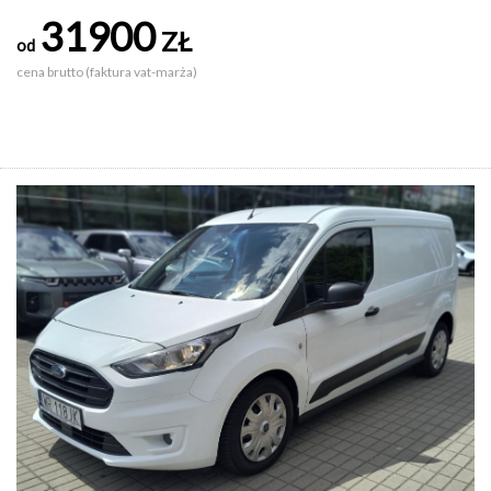
31900
ZŁ
od
cena brutto (faktura vat-marża)