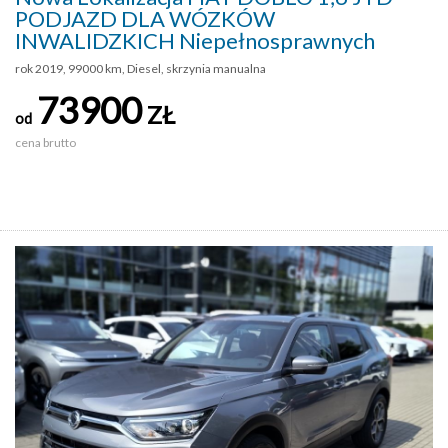
PODJAZD DLA WÓZKÓW
INWALIDZKICH Niepełnosprawnych
rok 2019, 99000 km, Diesel, skrzynia manualna
73900
ZŁ
od
cena brutto