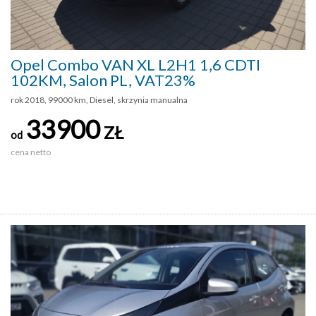
Opel Combo VAN XL L2H1 1,6 CDTI
102KM, Salon PL, VAT23%
rok 2018, 99000 km, Diesel, skrzynia manualna
33900
ZŁ
od
cena netto