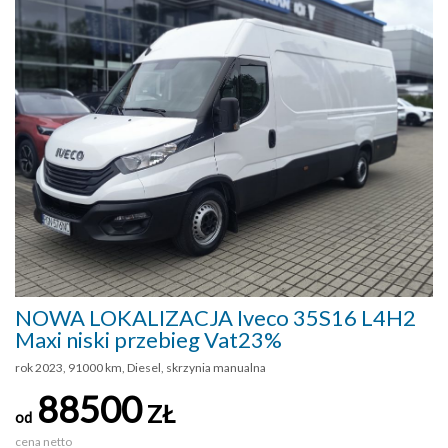
NOWA LOKALIZACJA Iveco 35S16 L4H2
Maxi niski przebieg Vat23%
rok 2023, 91000 km, Diesel, skrzynia manualna
88500
ZŁ
od
cena netto