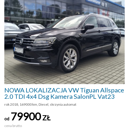
NOWA LOKALIZACJA VW Tiguan Allspace
2.0 TDI 4x4 Dsg Kamera SalonPL Vat23
rok 2018, 169000 km, Diesel, skrzynia automat
79900
ZŁ
od
cena brutto