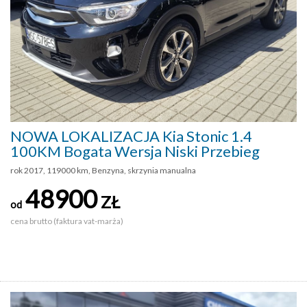
NOWA LOKALIZACJA Kia Stonic 1.4
100KM Bogata Wersja Niski Przebieg
rok 2017, 119000 km, Benzyna, skrzynia manualna
48900
ZŁ
od
cena brutto (faktura vat-marża)