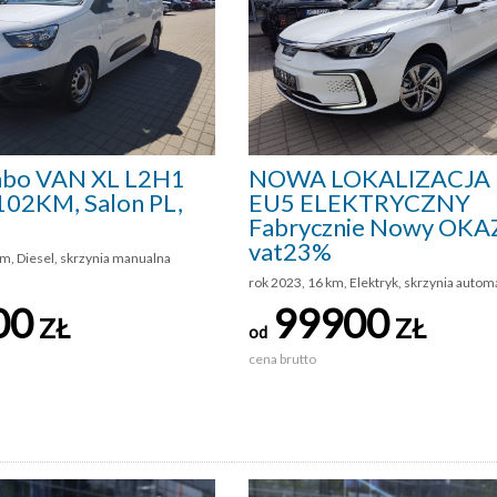
bo VAN XL L2H1
NOWA LOKALIZACJA 
102KM, Salon PL,
EU5 ELEKTRYCZNY
Fabrycznie Nowy OKA
vat23%
m, Diesel, skrzynia manualna
rok 2023, 16 km, Elektryk, skrzynia autom
00
99900
ZŁ
ZŁ
od
cena brutto