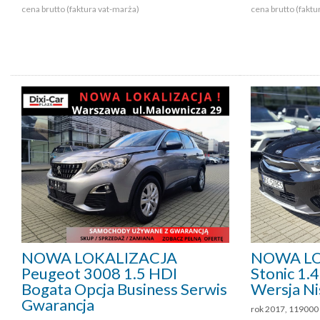
cena brutto (faktura vat-marża)
cena brutto (faktu
NOWA LOKALIZACJA
NOWA LO
Peugeot 3008 1.5 HDI
Stonic 1
Bogata Opcja Business Serwis
Wersja Ni
Gwarancja
rok 2017, 119000