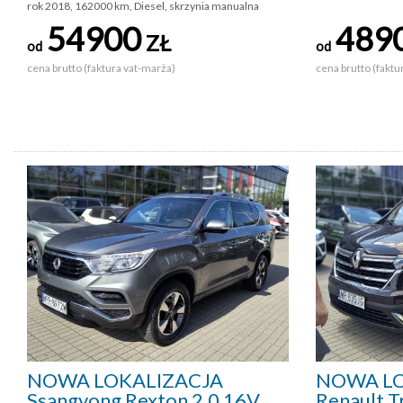
rok 2018, 162000 km, Diesel, skrzynia manualna
54900
489
ZŁ
od
od
cena brutto (faktura vat-marża)
cena brutto (faktu
NOWA LOKALIZACJA
NOWA LO
Ssangyong Rexton 2,0 16V
Renault Tr