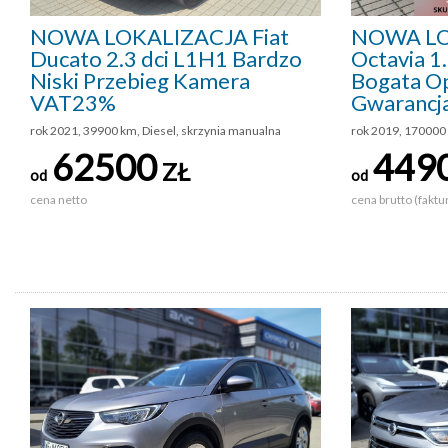
NOWA LOKALIZACJA Fiat
NOWA LO
Ducato 2.3 dci L1H1 Bardzo
Octavia 
Niski Przebieg Kamera
Bogata Op
VAT23%
Gwarancj
rok 2021, 39900 km, Diesel, skrzynia manualna
rok 2019, 170000 
62500
449
ZŁ
od
od
cena netto
cena brutto (faktu