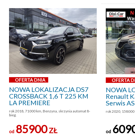
OFERTA DNIA
OFERTA D
NOWA LOKALIZACJA DS7
NOWA LO
CROSSBACK 1,6 T 225 KM
Renault Ka
LA PREMIERE
Serwis A
rok 2018, 71000 km, Benzyna, skrzynia automat 8-
rok 2020, 158000 
bieg.
85900
609
ZŁ
od
od