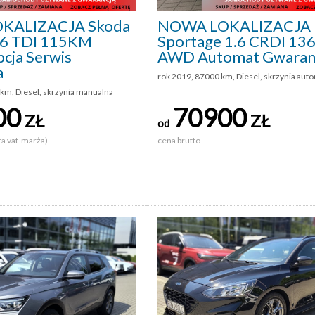
KALIZACJA Skoda
NOWA LOKALIZACJA 
1.6 TDI 115KM
Sportage 1.6 CRDI 1
cja Serwis
AWD Automat Gwaran
a
rok 2019, 87000 km, Diesel, skrzynia aut
km, Diesel, skrzynia manualna
00
70900
ZŁ
ZŁ
od
ra vat-marża)
cena brutto