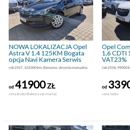
NOWA LOKALIZACJA Opel
Opel Com
Astra V 1.4 125KM Bogata
1,6 CDTI 
opcja Navi Kamera Serwis
VAT23%
rok 2017, 122000 km, Benzyna, skrzynia manualna
rok 2018, 99000 k
41900
339
ZŁ
od
od
cena brutto (faktura vat-marża)
cena netto