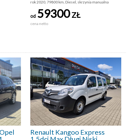
rok 2020, 79800 km, Diesel, skrzynia manualna
59300
ZŁ
od
cena netto
Opel
Renault Kangoo Express
M
1.5dci Max Długi Niski