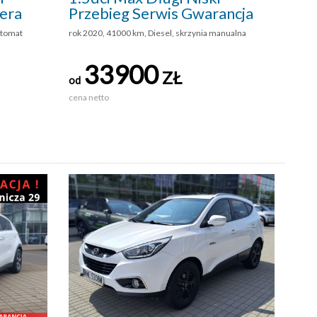
era
Przebieg Serwis Gwarancja
utomat
rok 2020, 41000 km, Diesel, skrzynia manualna
33900
ZŁ
od
cena netto