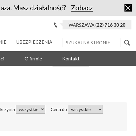
laza. Masz działalność?
Zobacz
WARSZAWA
(22) 716 30 20
NIE
UBEZPIECZENIA
ci
O firmie
Kontakt
Skrzynia
Cena do