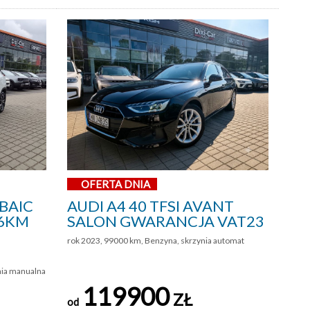
OFERTA DNIA
BAIC
AUDI A4 40 TFSI AVANT
136KM
SALON GWARANCJA VAT23
rok 2023, 99000 km, Benzyna, skrzynia automat
nia manualna
119900
ZŁ
od