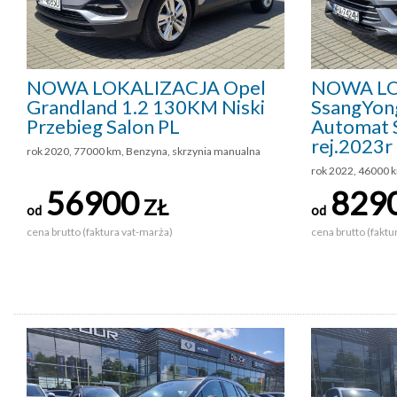
NOWA LOKALIZACJA Opel
NOWA LO
Grandland 1.2 130KM Niski
SsangYon
Przebieg Salon PL
Automat 
rej.2023r
rok 2020, 77000 km, Benzyna, skrzynia manualna
rok 2022, 46000 k
56900
829
ZŁ
od
od
cena brutto (faktura vat-marża)
cena brutto (faktu