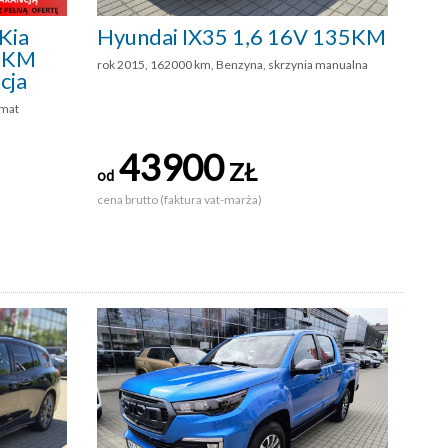
Kia
Hyundai IX35 1,6 16V 135KM
36KM
rok 2015, 162000 km, Benzyna, skrzynia manualna
cja
omat
43900
ZŁ
od
cena brutto (faktura vat-marża)