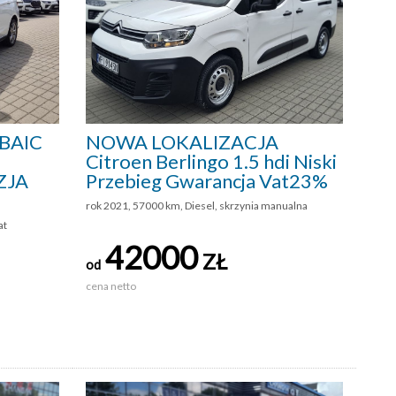
BAIC
NOWA LOKALIZACJA
Citroen Berlingo 1.5 hdi Niski
ZJA
Przebieg Gwarancja Vat23%
rok 2021, 57000 km, Diesel, skrzynia manualna
at
42000
ZŁ
od
cena netto