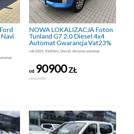
Ford
NOWA LOKALIZACJA Foton
 Navi
Tunland G7 2.0 Diesel 4x4
Automat Gwarancja Vat23%
rok 2025, 9100 km, Diesel, skrzynia automat
automat
90900
ZŁ
od
cena netto