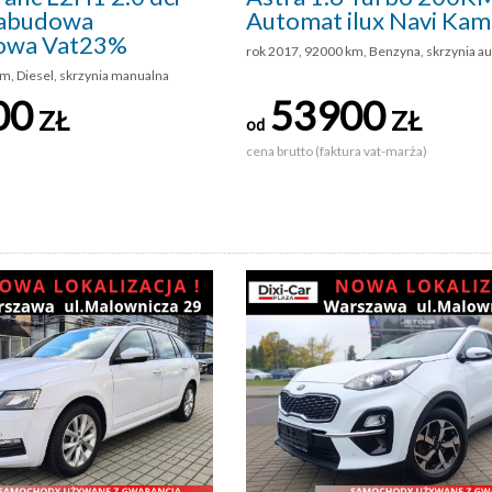
abudowa
Automat ilux Navi Kam
owa Vat23%
rok 2017, 92000 km, Benzyna, skrzynia a
m, Diesel, skrzynia manualna
00
53900
ZŁ
ZŁ
od
cena brutto (faktura vat-marża)