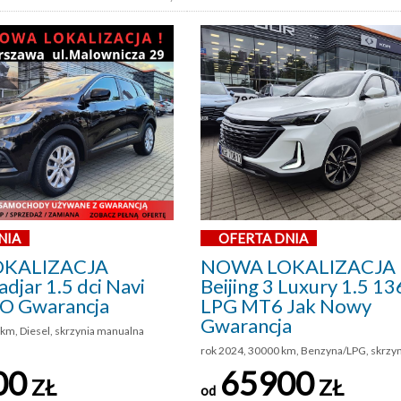
NIA
OFERTA DNIA
KALIZACJA
NOWA LOKALIZACJA 
djar 1.5 dci Navi
Beijing 3 Luxury 1.5 
SO Gwarancja
LPG MT6 Jak Nowy
Gwarancja
km, Diesel, skrzynia manualna
rok 2024, 30000 km, Benzyna/LPG, skrzy
00
65900
ZŁ
ZŁ
od