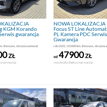
KALIZACJA
NOWA LOKALIZACJA 
g KGM Korando
Focus ST Line Automat
Serwis gwarancja
PL Kamera PDC Serwis
Gwarancja
m, Benzyna, skrzynia automat
rok 2020, 115000 km, Benzyna, skrzynia 
00
47900
ZŁ
ZŁ
od
ra vat-marża)
cena brutto (faktura vat-marża)