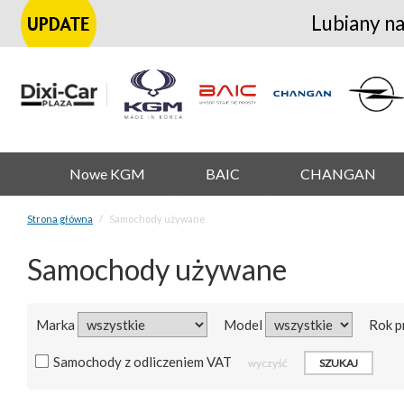
Lubiany na
Nowe KGM
BAIC
CHANGAN
Strona główna
Samochody używane
Samochody używane
Marka
Model
Rok p
Samochody z odliczeniem VAT
wyczyść