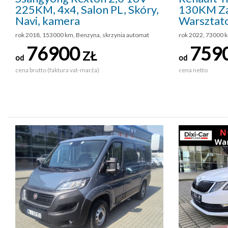
225KM, 4x4, Salon PL, Skóry,
130KM Z
Navi, kamera
Warsztat
rok 2018, 153000 km, Benzyna, skrzynia automat
rok 2022, 73000 k
76900
759
ZŁ
od
od
cena brutto (faktura vat-marża)
cena netto