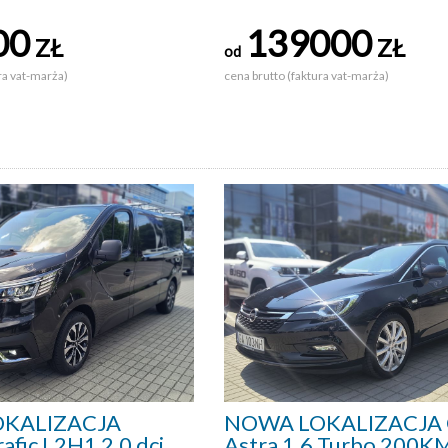
00
139000
ZŁ
ZŁ
od
ra vat-marża)
cena brutto (faktura vat-marża)
KALIZACJA
NOWA LOKALIZACJA 
afic L2H1 2.0 dci
Astra 1.6 Turbo 200K