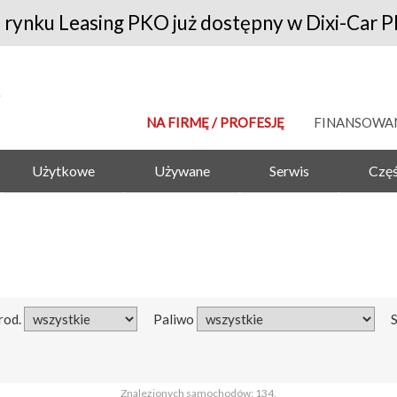
 rynku Leasing PKO już dostępny w Dixi-Car P
NA FIRMĘ / PROFESJĘ
FINANSOWA
Użytkowe
Używane
Serwis
Częś
rod.
Paliwo
Znalezionych samochodów: 134.